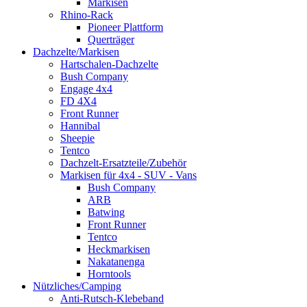
Markisen
Rhino-Rack
Pioneer Plattform
Querträger
Dachzelte/Markisen
Hartschalen-Dachzelte
Bush Company
Engage 4x4
FD 4X4
Front Runner
Hannibal
Sheepie
Tentco
Dachzelt-Ersatzteile/Zubehör
Markisen für 4x4 - SUV - Vans
Bush Company
ARB
Batwing
Front Runner
Tentco
Heckmarkisen
Nakatanenga
Horntools
Nützliches/Camping
Anti-Rutsch-Klebeband