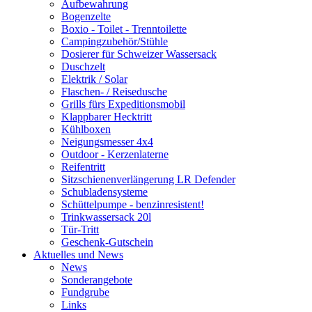
Aufbewahrung
Bogenzelte
Boxio - Toilet - Trenntoilette
Campingzubehör/Stühle
Dosierer für Schweizer Wassersack
Duschzelt
Elektrik / Solar
Flaschen- / Reisedusche
Grills fürs Expeditionsmobil
Klappbarer Hecktritt
Kühlboxen
Neigungsmesser 4x4
Outdoor - Kerzenlaterne
Reifentritt
Sitzschienenverlängerung LR Defender
Schubladensysteme
Schüttelpumpe - benzinresistent!
Trinkwassersack 20l
Tür-Tritt
Geschenk-Gutschein
Aktuelles und News
News
Sonderangebote
Fundgrube
Links