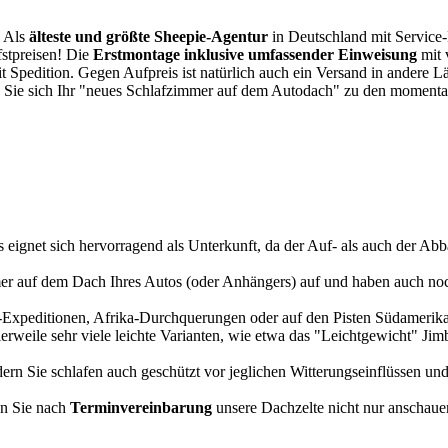
. Als
älteste und größte Sheepie-Agentur
in Deutschland mit Service-P
fstpreisen! Die
Erstmontage inklusive umfassender Einweisung
mit 
it Spedition. Gegen Aufpreis ist natürlich auch ein Versand in andere 
 Sie sich Ihr "neues Schlafzimmer auf dem Autodach" zu den momentan
s eignet sich hervorragend als Unterkunft, da der Auf- als auch der Abba
r auf dem Dach Ihres Autos (oder Anhängers) auf und haben auch noch
a-Expeditionen, Afrika-Durchquerungen oder auf den Pisten Südamerikas
tlerweile sehr viele leichte Varianten, wie etwa das "Leichtgewicht" J
rn Sie schlafen auch geschützt vor jeglichen Witterungseinflüssen und
n Sie nach
Terminvereinbarung
unsere Dachzelte nicht nur anschauen