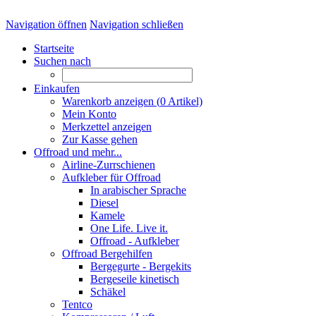
Navigation öffnen
Navigation schließen
Startseite
Suchen nach
Einkaufen
Warenkorb anzeigen (
0
Artikel)
Mein Konto
Merkzettel anzeigen
Zur Kasse gehen
Offroad und mehr...
Airline-Zurrschienen
Aufkleber für Offroad
In arabischer Sprache
Diesel
Kamele
One Life. Live it.
Offroad - Aufkleber
Offroad Bergehilfen
Bergegurte - Bergekits
Bergeseile kinetisch
Schäkel
Tentco