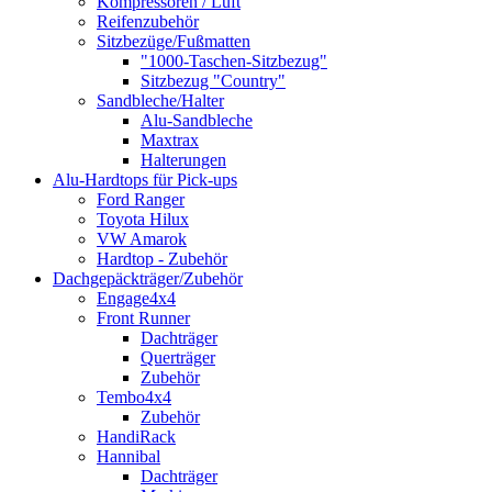
Kompressoren / Luft
Reifenzubehör
Sitzbezüge/Fußmatten
"1000-Taschen-Sitzbezug"
Sitzbezug "Country"
Sandbleche/Halter
Alu-Sandbleche
Maxtrax
Halterungen
Alu-Hardtops für Pick-ups
Ford Ranger
Toyota Hilux
VW Amarok
Hardtop - Zubehör
Dachgepäckträger/Zubehör
Engage4x4
Front Runner
Dachträger
Querträger
Zubehör
Tembo4x4
Zubehör
HandiRack
Hannibal
Dachträger