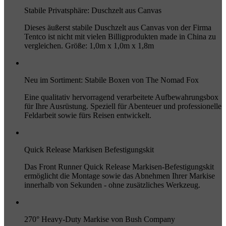
Stabile Privatsphäre: Duschzelt aus Canvas
Dieses äußerst stabile Duschzelt aus Canvas von der Firma
Tentco ist nicht mit vielen Billigprodukten made in China zu
vergleichen. Größe: 1,0m x 1,0m x 1,8m
Neu im Sortiment: Stabile Boxen von The Nomad Fox
Eine qualitativ hervorragend verarbeitete Aufbewahrungsbox
für Ihre Ausrüstung. Speziell für Abenteuer und professionelle
Feldarbeit sowie fürs Reisen entwickelt.
Quick Release Markisen Befestigungskit
Das Front Runner Quick Release Markisen-Befestigungskit
ermöglicht die Montage sowie das Abnehmen Ihrer Markise
innerhalb von Sekunden - ohne zusätzliches Werkzeug.
270° Heavy-Duty Markise von Bush Company