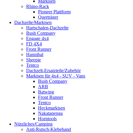
Markisen
Rhino-Rack
Pioneer Plattform
Querträger
Dachzelte/Markisen
Hartschalen-Dachzelte
Bush Company
Engage 4x4
FD 4X4
Front Runner
Hannibal
Sheepie
Tentco
Dachzelt-Ersatzteile/Zubehör
Markisen für 4x4 - SUV - Vans
Bush Company
ARB
Batwing
Front Runner
Tentco
Heckmarkisen
Nakatanenga
Horntools
Nützliches/Camping
Anti-Rutsch-Klebeband