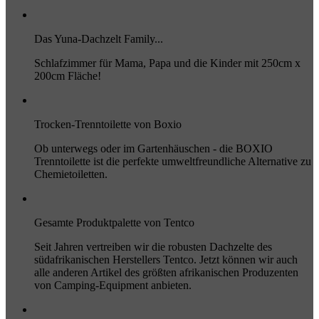
Das Yuna-Dachzelt Family...
Schlafzimmer für Mama, Papa und die Kinder mit 250cm x
200cm Fläche!
Trocken-Trenntoilette von Boxio
Ob unterwegs oder im Gartenhäuschen - die BOXIO
Trenntoilette ist die perfekte umweltfreundliche Alternative zu
Chemietoiletten.
Gesamte Produktpalette von Tentco
Seit Jahren vertreiben wir die robusten Dachzelte des
südafrikanischen Herstellers Tentco. Jetzt können wir auch
alle anderen Artikel des größten afrikanischen Produzenten
von Camping-Equipment anbieten.