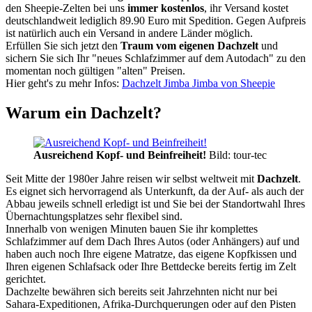
den Sheepie-Zelten bei uns
immer kostenlos
, ihr Versand kostet
deutschlandweit lediglich 89.90 Euro mit Spedition. Gegen Aufpreis
ist natürlich auch ein Versand in andere Länder möglich.
Erfüllen Sie sich jetzt den
Traum vom eigenen Dachzelt
und
sichern Sie sich Ihr "neues Schlafzimmer auf dem Autodach" zu den
momentan noch gültigen "alten" Preisen.
Hier geht's zu mehr Infos:
Dachzelt Jimba Jimba von Sheepie
Warum ein Dachzelt?
Ausreichend Kopf- und Beinfreiheit!
Bild: tour-tec
Seit Mitte der 1980er Jahre reisen wir selbst weltweit mit
Dachzelt
.
Es eignet sich hervorragend als Unterkunft, da der Auf- als auch der
Abbau jeweils schnell erledigt ist und Sie bei der Standortwahl Ihres
Übernachtungsplatzes sehr flexibel sind.
Innerhalb von wenigen Minuten bauen Sie ihr komplettes
Schlafzimmer auf dem Dach Ihres Autos (oder Anhängers) auf und
haben auch noch Ihre eigene Matratze, das eigene Kopfkissen und
Ihren eigenen Schlafsack oder Ihre Bettdecke bereits fertig im Zelt
gerichtet.
Dachzelte bewähren sich bereits seit Jahrzehnten nicht nur bei
Sahara-Expeditionen, Afrika-Durchquerungen oder auf den Pisten