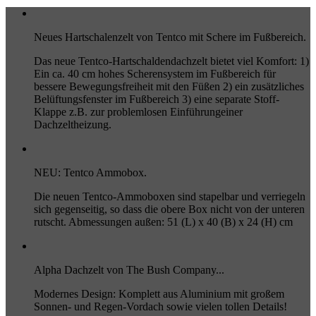
Neues Hartschalenzelt von Tentco mit Schere im Fußbereich.
Das neue Tentco-Hartschaldendachzelt bietet viel Komfort: 1)
Ein ca. 40 cm hohes Scherensystem im Fußbereich für
bessere Bewegungsfreiheit mit den Füßen 2) ein zusätzliches
Belüftungsfenster im Fußbereich 3) eine separate Stoff-
Klappe z.B. zur problemlosen Einführungeiner
Dachzeltheizung.
NEU: Tentco Ammobox.
Die neuen Tentco-Ammoboxen sind stapelbar und verriegeln
sich gegenseitig, so dass die obere Box nicht von der unteren
rutscht. Abmessungen außen: 51 (L) x 40 (B) x 24 (H) cm
Alpha Dachzelt von The Bush Company...
Modernes Design: Komplett aus Aluminium mit großem
Sonnen- und Regen-Vordach sowie vielen tollen Details!