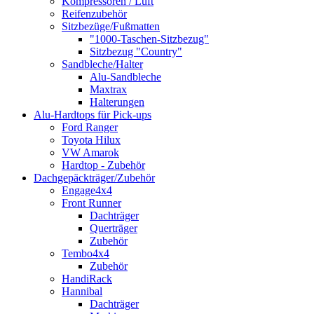
Kompressoren / Luft
Reifenzubehör
Sitzbezüge/Fußmatten
"1000-Taschen-Sitzbezug"
Sitzbezug "Country"
Sandbleche/Halter
Alu-Sandbleche
Maxtrax
Halterungen
Alu-Hardtops für Pick-ups
Ford Ranger
Toyota Hilux
VW Amarok
Hardtop - Zubehör
Dachgepäckträger/Zubehör
Engage4x4
Front Runner
Dachträger
Querträger
Zubehör
Tembo4x4
Zubehör
HandiRack
Hannibal
Dachträger