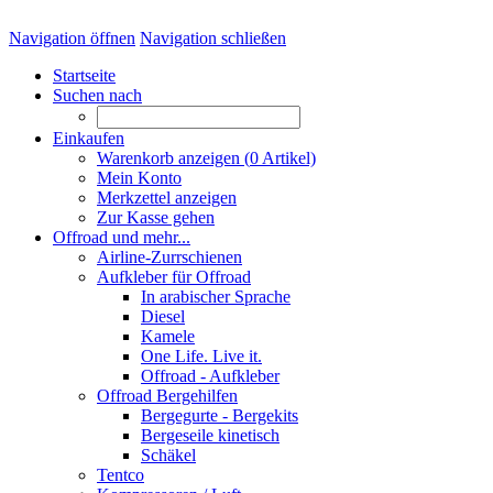
Navigation öffnen
Navigation schließen
Startseite
Suchen nach
Einkaufen
Warenkorb anzeigen (
0
Artikel)
Mein Konto
Merkzettel anzeigen
Zur Kasse gehen
Offroad und mehr...
Airline-Zurrschienen
Aufkleber für Offroad
In arabischer Sprache
Diesel
Kamele
One Life. Live it.
Offroad - Aufkleber
Offroad Bergehilfen
Bergegurte - Bergekits
Bergeseile kinetisch
Schäkel
Tentco