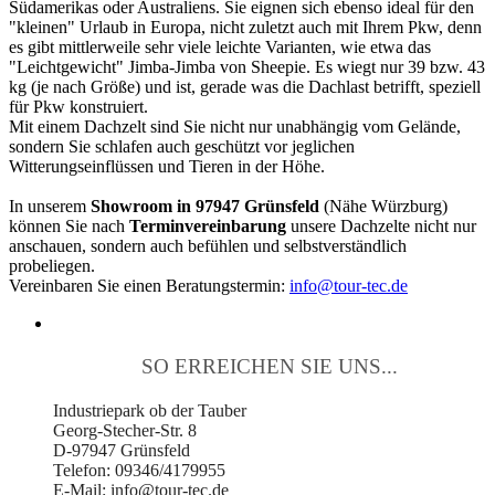
Südamerikas oder Australiens. Sie eignen sich ebenso ideal für den
"kleinen" Urlaub in Europa, nicht zuletzt auch mit Ihrem Pkw, denn
es gibt mittlerweile sehr viele leichte Varianten, wie etwa das
"Leichtgewicht" Jimba-Jimba von Sheepie. Es wiegt nur 39 bzw. 43
kg (je nach Größe) und ist, gerade was die Dachlast betrifft, speziell
für Pkw konstruiert.
Mit einem Dachzelt sind Sie nicht nur unabhängig vom Gelände,
sondern Sie schlafen auch geschützt vor jeglichen
Witterungseinflüssen und Tieren in der Höhe.
In unserem
Showroom in 97947 Grünsfeld
(Nähe Würzburg)
können Sie nach
Terminvereinbarung
unsere Dachzelte nicht nur
anschauen, sondern auch befühlen und selbstverständlich
probeliegen.
Vereinbaren Sie einen Beratungstermin:
info@tour-tec.de
SO ERREICHEN SIE UNS...
Industriepark ob der Tauber
Georg-Stecher-Str. 8
D-97947 Grünsfeld
Telefon: 09346/4179955
E-Mail: info@tour-tec.de