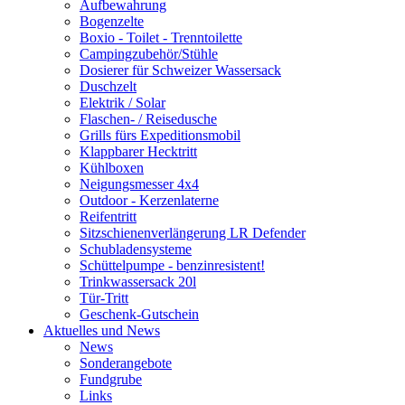
Aufbewahrung
Bogenzelte
Boxio - Toilet - Trenntoilette
Campingzubehör/Stühle
Dosierer für Schweizer Wassersack
Duschzelt
Elektrik / Solar
Flaschen- / Reisedusche
Grills fürs Expeditionsmobil
Klappbarer Hecktritt
Kühlboxen
Neigungsmesser 4x4
Outdoor - Kerzenlaterne
Reifentritt
Sitzschienenverlängerung LR Defender
Schubladensysteme
Schüttelpumpe - benzinresistent!
Trinkwassersack 20l
Tür-Tritt
Geschenk-Gutschein
Aktuelles und News
News
Sonderangebote
Fundgrube
Links