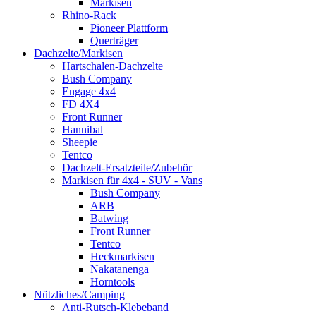
Markisen
Rhino-Rack
Pioneer Plattform
Querträger
Dachzelte/Markisen
Hartschalen-Dachzelte
Bush Company
Engage 4x4
FD 4X4
Front Runner
Hannibal
Sheepie
Tentco
Dachzelt-Ersatzteile/Zubehör
Markisen für 4x4 - SUV - Vans
Bush Company
ARB
Batwing
Front Runner
Tentco
Heckmarkisen
Nakatanenga
Horntools
Nützliches/Camping
Anti-Rutsch-Klebeband