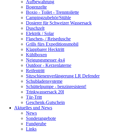
Aufbewahrung
Bogenzelte
Boxio - Toilet - Trenntoilette
Campingzubehör/Stühle
Dosierer für Schweizer Wassersack
Duschzelt
Elektrik / Solar
Flaschen- / Reisedusche
Grills fürs Expeditionsmobil
Klappbarer Hecktritt
Kühlboxen
Neigungsmesser 4x4
Outdoor - Kerzenlaterne
Reifentritt
Sitzschienenverlängerung LR Defender
Schubladensysteme
Schüttelpumpe - benzinresistent!
Trinkwassersack 20l
Tür-Tritt
Geschenk-Gutschein
Aktuelles und News
News
Sonderangebote
Fundgrube
Links