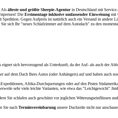
. Als
älteste und größte Sheepie-Agentur
in Deutschland mit Service-P
fstpreisen! Die
Erstmontage inklusive umfassender Einweisung
mit 
it Spedition. Gegen Aufpreis ist natürlich auch ein Versand in andere 
 Sie sich Ihr "neues Schlafzimmer auf dem Autodach" zu den momentan
s eignet sich hervorragend als Unterkunft, da der Auf- als auch der Abba
r auf dem Dach Ihres Autos (oder Anhängers) auf und haben auch noch
a-Expeditionen, Afrika-Durchquerungen oder auf den Pisten Südamerikas
tlerweile sehr viele leichte Varianten, wie etwa das "Leichtgewicht" J
rn Sie schlafen auch geschützt vor jeglichen Witterungseinflüssen und
n Sie nach
Terminvereinbarung
unsere Dachzelte nicht nur anschauen