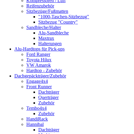
Kompressoren / Luft
Reifenzubehör
Sitzbezüge/Fußmatten
"1000-Taschen-Sitzbezug"
Sitzbezug "Country"
Sandbleche/Halter
Alu-Sandbleche
Maxtrax
Halterungen
Alu-Hardtops für Pick-ups
Ford Ranger
Toyota Hilux
VW Amarok
Hardtop - Zubehör
Dachgepäckträger/Zubehör
Engage4x4
Front Runner
Dachträger
Querträger
Zubehör
Tembo4x4
Zubehör
HandiRack
Hannibal
Dachträger