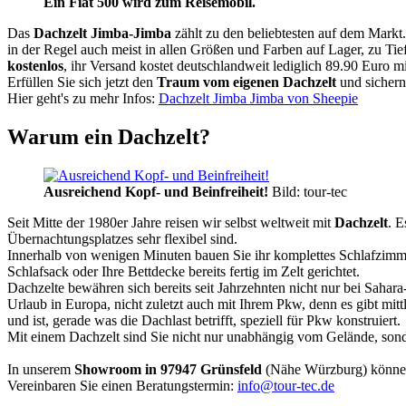
Ein Fiat 500 wird zum Reisemobil.
Das
Dachzelt
Jimba-Jimba
zählt zu den beliebtesten auf dem Markt
in der Regel auch meist in allen Größen und Farben auf Lager, zu Tie
kostenlos
, ihr Versand kostet deutschlandweit lediglich 89.90 Euro m
Erfüllen Sie sich jetzt den
Traum vom eigenen Dachzelt
und sichern
Hier geht's zu mehr Infos:
Dachzelt Jimba Jimba von Sheepie
Warum ein Dachzelt?
Ausreichend Kopf- und Beinfreiheit!
Bild: tour-tec
Seit Mitte der 1980er Jahre reisen wir selbst weltweit mit
Dachzelt
. E
Übernachtungsplatzes sehr flexibel sind.
Innerhalb von wenigen Minuten bauen Sie ihr komplettes Schlafzimme
Schlafsack oder Ihre Bettdecke bereits fertig im Zelt gerichtet.
Dachzelte bewähren sich bereits seit Jahrzehnten nicht nur bei Sahar
Urlaub in Europa, nicht zuletzt auch mit Ihrem Pkw, denn es gibt mit
und ist, gerade was die Dachlast betrifft, speziell für Pkw konstruiert.
Mit einem Dachzelt sind Sie nicht nur unabhängig vom Gelände, sonde
In unserem
Showroom in 97947 Grünsfeld
(Nähe Würzburg) könne
Vereinbaren Sie einen Beratungstermin:
info@tour-tec.de