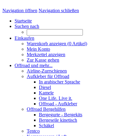
Navigation öffnen
Navigation schließen
Startseite
Suchen nach
Einkaufen
Warenkorb anzeigen (
0
Artikel)
Mein Konto
Merkzettel anzeigen
Zur Kasse gehen
Offroad und mehr...
Airline-Zurrschienen
Aufkleber für Offroad
In arabischer Sprache
Diesel
Kamele
One Life. Live it.
Offroad - Aufkleber
Offroad Bergehilfen
Bergegurte - Bergekits
Bergeseile kinetisch
Schäkel
Tentco