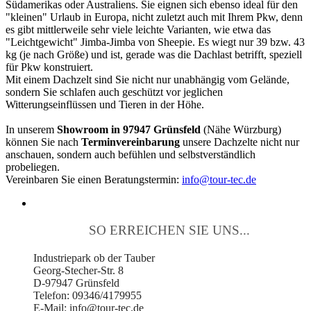
Südamerikas oder Australiens. Sie eignen sich ebenso ideal für den
"kleinen" Urlaub in Europa, nicht zuletzt auch mit Ihrem Pkw, denn
es gibt mittlerweile sehr viele leichte Varianten, wie etwa das
"Leichtgewicht" Jimba-Jimba von Sheepie. Es wiegt nur 39 bzw. 43
kg (je nach Größe) und ist, gerade was die Dachlast betrifft, speziell
für Pkw konstruiert.
Mit einem Dachzelt sind Sie nicht nur unabhängig vom Gelände,
sondern Sie schlafen auch geschützt vor jeglichen
Witterungseinflüssen und Tieren in der Höhe.
In unserem
Showroom in 97947 Grünsfeld
(Nähe Würzburg)
können Sie nach
Terminvereinbarung
unsere Dachzelte nicht nur
anschauen, sondern auch befühlen und selbstverständlich
probeliegen.
Vereinbaren Sie einen Beratungstermin:
info@tour-tec.de
SO ERREICHEN SIE UNS...
Industriepark ob der Tauber
Georg-Stecher-Str. 8
D-97947 Grünsfeld
Telefon: 09346/4179955
E-Mail: info@tour-tec.de