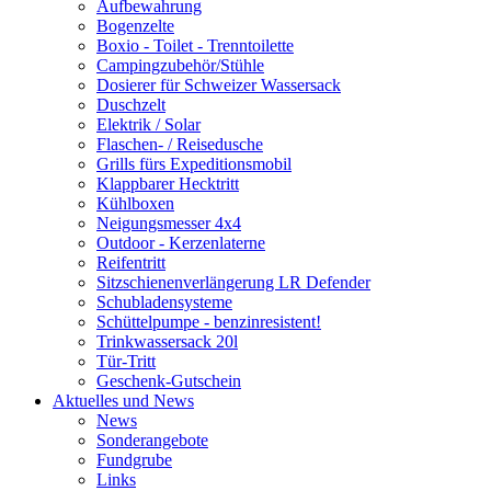
Aufbewahrung
Bogenzelte
Boxio - Toilet - Trenntoilette
Campingzubehör/Stühle
Dosierer für Schweizer Wassersack
Duschzelt
Elektrik / Solar
Flaschen- / Reisedusche
Grills fürs Expeditionsmobil
Klappbarer Hecktritt
Kühlboxen
Neigungsmesser 4x4
Outdoor - Kerzenlaterne
Reifentritt
Sitzschienenverlängerung LR Defender
Schubladensysteme
Schüttelpumpe - benzinresistent!
Trinkwassersack 20l
Tür-Tritt
Geschenk-Gutschein
Aktuelles und News
News
Sonderangebote
Fundgrube
Links