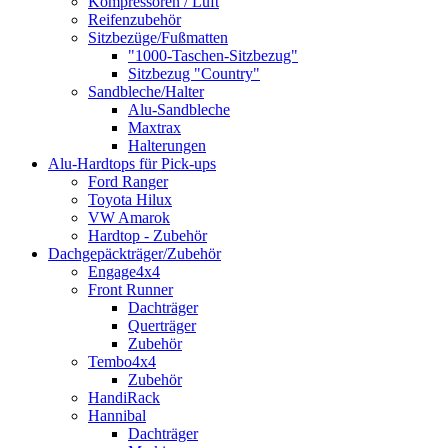
Kompressoren / Luft
Reifenzubehör
Sitzbezüge/Fußmatten
"1000-Taschen-Sitzbezug"
Sitzbezug "Country"
Sandbleche/Halter
Alu-Sandbleche
Maxtrax
Halterungen
Alu-Hardtops für Pick-ups
Ford Ranger
Toyota Hilux
VW Amarok
Hardtop - Zubehör
Dachgepäckträger/Zubehör
Engage4x4
Front Runner
Dachträger
Querträger
Zubehör
Tembo4x4
Zubehör
HandiRack
Hannibal
Dachträger