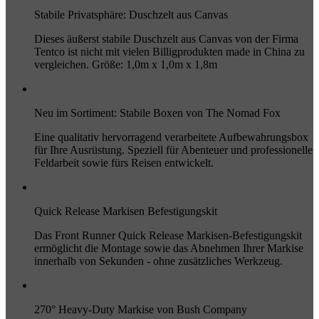
Stabile Privatsphäre: Duschzelt aus Canvas
Dieses äußerst stabile Duschzelt aus Canvas von der Firma
Tentco ist nicht mit vielen Billigprodukten made in China zu
vergleichen. Größe: 1,0m x 1,0m x 1,8m
Neu im Sortiment: Stabile Boxen von The Nomad Fox
Eine qualitativ hervorragend verarbeitete Aufbewahrungsbox
für Ihre Ausrüstung. Speziell für Abenteuer und professionelle
Feldarbeit sowie fürs Reisen entwickelt.
Quick Release Markisen Befestigungskit
Das Front Runner Quick Release Markisen-Befestigungskit
ermöglicht die Montage sowie das Abnehmen Ihrer Markise
innerhalb von Sekunden - ohne zusätzliches Werkzeug.
270° Heavy-Duty Markise von Bush Company