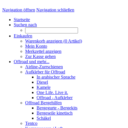
Navigation öffnen
Navigation schließen
Startseite
Suchen nach
Einkaufen
Warenkorb anzeigen (
0
Artikel)
Mein Konto
Merkzettel anzeigen
Zur Kasse gehen
Offroad und mehr...
Airline-Zurrschienen
Aufkleber für Offroad
In arabischer Sprache
Diesel
Kamele
One Life. Live it.
Offroad - Aufkleber
Offroad Bergehilfen
Bergegurte - Bergekits
Bergeseile kinetisch
Schäkel
Tentco