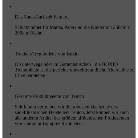
Das Yuna-Dachzelt Family...
Schlafzimmer für Mama, Papa und die Kinder mit 250cm x
200cm Fläche!
Trocken-Trenntoilette von Boxio
Ob unterwegs oder im Gartenhäuschen - die BOXIO
Trenntoilette ist die perfekte umweltfreundliche Alternative zu
Chemietoiletten.
Gesamte Produktpalette von Tentco
Seit Jahren vertreiben wir die robusten Dachzelte des
südafrikanischen Herstellers Tentco. Jetzt können wir auch
alle anderen Artikel des größten afrikanischen Produzenten
von Camping-Equipment anbieten.