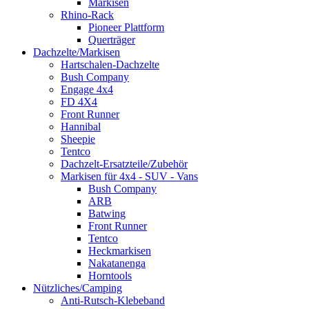
Markisen
Rhino-Rack
Pioneer Plattform
Querträger
Dachzelte/Markisen
Hartschalen-Dachzelte
Bush Company
Engage 4x4
FD 4X4
Front Runner
Hannibal
Sheepie
Tentco
Dachzelt-Ersatzteile/Zubehör
Markisen für 4x4 - SUV - Vans
Bush Company
ARB
Batwing
Front Runner
Tentco
Heckmarkisen
Nakatanenga
Horntools
Nützliches/Camping
Anti-Rutsch-Klebeband