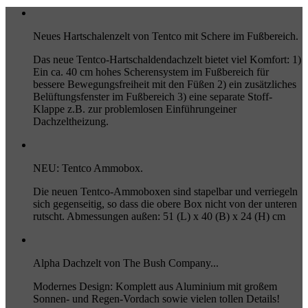
Neues Hartschalenzelt von Tentco mit Schere im Fußbereich.
Das neue Tentco-Hartschaldendachzelt bietet viel Komfort: 1)
Ein ca. 40 cm hohes Scherensystem im Fußbereich für
bessere Bewegungsfreiheit mit den Füßen 2) ein zusätzliches
Belüftungsfenster im Fußbereich 3) eine separate Stoff-
Klappe z.B. zur problemlosen Einführungeiner
Dachzeltheizung.
NEU: Tentco Ammobox.
Die neuen Tentco-Ammoboxen sind stapelbar und verriegeln
sich gegenseitig, so dass die obere Box nicht von der unteren
rutscht. Abmessungen außen: 51 (L) x 40 (B) x 24 (H) cm
Alpha Dachzelt von The Bush Company...
Modernes Design: Komplett aus Aluminium mit großem
Sonnen- und Regen-Vordach sowie vielen tollen Details!