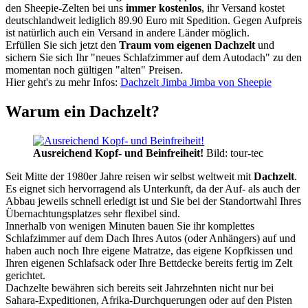
den Sheepie-Zelten bei uns
immer kostenlos
, ihr Versand kostet
deutschlandweit lediglich 89.90 Euro mit Spedition. Gegen Aufpreis
ist natürlich auch ein Versand in andere Länder möglich.
Erfüllen Sie sich jetzt den
Traum vom eigenen Dachzelt
und
sichern Sie sich Ihr "neues Schlafzimmer auf dem Autodach" zu den
momentan noch gültigen "alten" Preisen.
Hier geht's zu mehr Infos:
Dachzelt Jimba Jimba von Sheepie
Warum ein Dachzelt?
Ausreichend Kopf- und Beinfreiheit!
Bild: tour-tec
Seit Mitte der 1980er Jahre reisen wir selbst weltweit mit
Dachzelt
.
Es eignet sich hervorragend als Unterkunft, da der Auf- als auch der
Abbau jeweils schnell erledigt ist und Sie bei der Standortwahl Ihres
Übernachtungsplatzes sehr flexibel sind.
Innerhalb von wenigen Minuten bauen Sie ihr komplettes
Schlafzimmer auf dem Dach Ihres Autos (oder Anhängers) auf und
haben auch noch Ihre eigene Matratze, das eigene Kopfkissen und
Ihren eigenen Schlafsack oder Ihre Bettdecke bereits fertig im Zelt
gerichtet.
Dachzelte bewähren sich bereits seit Jahrzehnten nicht nur bei
Sahara-Expeditionen, Afrika-Durchquerungen oder auf den Pisten