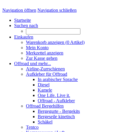
Navigation öffnen
Navigation schließen
Startseite
Suchen nach
Einkaufen
Warenkorb anzeigen (
0
Artikel)
Mein Konto
Merkzettel anzeigen
Zur Kasse gehen
Offroad und mehr...
Airline-Zurrschienen
Aufkleber für Offroad
In arabischer Sprache
Diesel
Kamele
One Life. Live it.
Offroad - Aufkleber
Offroad Bergehilfen
Bergegurte - Bergekits
Bergeseile kinetisch
Schäkel
Tentco