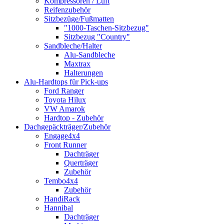
Kompressoren / Luft
Reifenzubehör
Sitzbezüge/Fußmatten
"1000-Taschen-Sitzbezug"
Sitzbezug "Country"
Sandbleche/Halter
Alu-Sandbleche
Maxtrax
Halterungen
Alu-Hardtops für Pick-ups
Ford Ranger
Toyota Hilux
VW Amarok
Hardtop - Zubehör
Dachgepäckträger/Zubehör
Engage4x4
Front Runner
Dachträger
Querträger
Zubehör
Tembo4x4
Zubehör
HandiRack
Hannibal
Dachträger