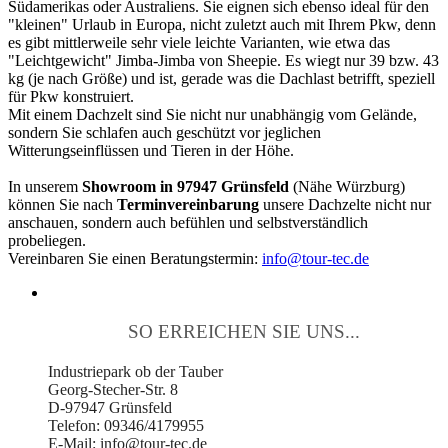
Südamerikas oder Australiens. Sie eignen sich ebenso ideal für den
"kleinen" Urlaub in Europa, nicht zuletzt auch mit Ihrem Pkw, denn
es gibt mittlerweile sehr viele leichte Varianten, wie etwa das
"Leichtgewicht" Jimba-Jimba von Sheepie. Es wiegt nur 39 bzw. 43
kg (je nach Größe) und ist, gerade was die Dachlast betrifft, speziell
für Pkw konstruiert.
Mit einem Dachzelt sind Sie nicht nur unabhängig vom Gelände,
sondern Sie schlafen auch geschützt vor jeglichen
Witterungseinflüssen und Tieren in der Höhe.
In unserem
Showroom in 97947 Grünsfeld
(Nähe Würzburg)
können Sie nach
Terminvereinbarung
unsere Dachzelte nicht nur
anschauen, sondern auch befühlen und selbstverständlich
probeliegen.
Vereinbaren Sie einen Beratungstermin:
info@tour-tec.de
SO ERREICHEN SIE UNS...
Industriepark ob der Tauber
Georg-Stecher-Str. 8
D-97947 Grünsfeld
Telefon: 09346/4179955
E-Mail: info@tour-tec.de