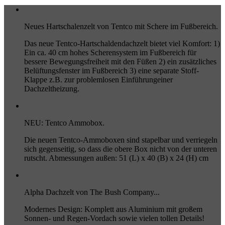
Neues Hartschalenzelt von Tentco mit Schere im Fußbereich.
Das neue Tentco-Hartschaldendachzelt bietet viel Komfort: 1)
Ein ca. 40 cm hohes Scherensystem im Fußbereich für
bessere Bewegungsfreiheit mit den Füßen 2) ein zusätzliches
Belüftungsfenster im Fußbereich 3) eine separate Stoff-
Klappe z.B. zur problemlosen Einführungeiner
Dachzeltheizung.
NEU: Tentco Ammobox.
Die neuen Tentco-Ammoboxen sind stapelbar und verriegeln
sich gegenseitig, so dass die obere Box nicht von der unteren
rutscht. Abmessungen außen: 51 (L) x 40 (B) x 24 (H) cm
Alpha Dachzelt von The Bush Company...
Modernes Design: Komplett aus Aluminium mit großem
Sonnen- und Regen-Vordach sowie vielen tollen Details!