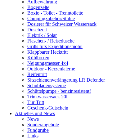
Aufbewahrung
Bogenzelte
Boxio - Toilet - Trenntoilette
Campingzubehör/Stühle
Dosierer für Schweizer Wassersack
Duschzelt
Elektrik / Solar
Flaschen- / Reisedusche
Grills fürs Expeditionsmobil
Klappbarer Hecktritt
Kühlboxen
Neigungsmesser 4x4
Outdoor - Kerzenlaterne
Reifentritt
Sitzschienenverlängerung LR Defender
Schubladensysteme
Schüttelpumpe - benzinresistent!
Trinkwassersack 20l
Tür-Tritt
Geschenk-Gutschein
Aktuelles und News
News
Sonderangebote
Fundgrube
Links