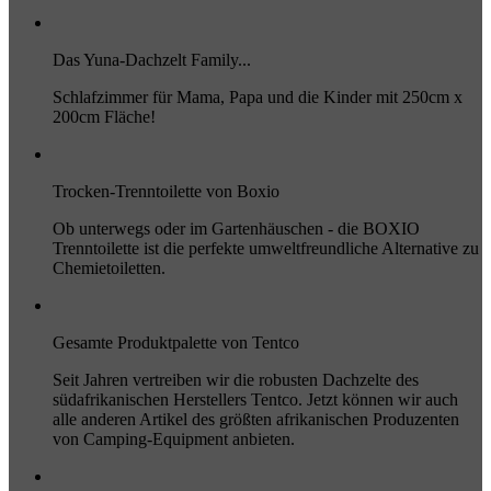
Das Yuna-Dachzelt Family...
Schlafzimmer für Mama, Papa und die Kinder mit 250cm x
200cm Fläche!
Trocken-Trenntoilette von Boxio
Ob unterwegs oder im Gartenhäuschen - die BOXIO
Trenntoilette ist die perfekte umweltfreundliche Alternative zu
Chemietoiletten.
Gesamte Produktpalette von Tentco
Seit Jahren vertreiben wir die robusten Dachzelte des
südafrikanischen Herstellers Tentco. Jetzt können wir auch
alle anderen Artikel des größten afrikanischen Produzenten
von Camping-Equipment anbieten.