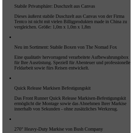
Stabile Privatsphäre: Duschzelt aus Canvas
Dieses äußerst stabile Duschzelt aus Canvas von der Firma
Tentco ist nicht mit vielen Billigprodukten made in China zu
vergleichen. Größe: 1,0m x 1,0m x 1,8m
Neu im Sortiment: Stabile Boxen von The Nomad Fox
Eine qualitativ hervorragend verarbeitete Aufbewahrungsbox
für Ihre Ausrüstung. Speziell für Abenteuer und professionelle
Feldarbeit sowie fürs Reisen entwickelt.
Quick Release Markisen Befestigungskit
Das Front Runner Quick Release Markisen-Befestigungskit
ermöglicht die Montage sowie das Abnehmen Ihrer Markise
innerhalb von Sekunden - ohne zusätzliches Werkzeug.
270° Heavy-Duty Markise von Bush Company