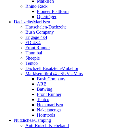
Markisen
Rhino-Rack
Pioneer Plattform
Querträger
Dachzelte/Markisen
Hartschalen-Dachzelte
Bush Company
Engage 4x4
FD 4X4
Front Runner
Hannibal
Sheepie
Tentco
Dachzelt-Ersatzteile/Zubehör
Markisen für 4x4 - SUV - Vans
Bush Company
ARB
Batwing
Front Runner
Tentco
Heckmarkisen
Nakatanenga
Horntools
Nützliches/Camping
Anti-Rutsch-Klebeband