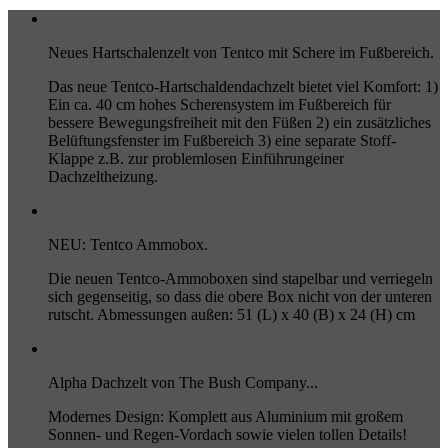
Neues Hartschalenzelt von Tentco mit Schere im Fußbereich.
Das neue Tentco-Hartschaldendachzelt bietet viel Komfort: 1)
Ein ca. 40 cm hohes Scherensystem im Fußbereich für
bessere Bewegungsfreiheit mit den Füßen 2) ein zusätzliches
Belüftungsfenster im Fußbereich 3) eine separate Stoff-
Klappe z.B. zur problemlosen Einführungeiner
Dachzeltheizung.
NEU: Tentco Ammobox.
Die neuen Tentco-Ammoboxen sind stapelbar und verriegeln
sich gegenseitig, so dass die obere Box nicht von der unteren
rutscht. Abmessungen außen: 51 (L) x 40 (B) x 24 (H) cm
Alpha Dachzelt von The Bush Company...
Modernes Design: Komplett aus Aluminium mit großem
Sonnen- und Regen-Vordach sowie vielen tollen Details!