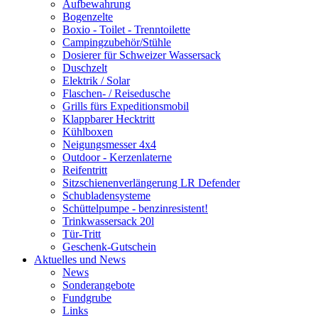
Aufbewahrung
Bogenzelte
Boxio - Toilet - Trenntoilette
Campingzubehör/Stühle
Dosierer für Schweizer Wassersack
Duschzelt
Elektrik / Solar
Flaschen- / Reisedusche
Grills fürs Expeditionsmobil
Klappbarer Hecktritt
Kühlboxen
Neigungsmesser 4x4
Outdoor - Kerzenlaterne
Reifentritt
Sitzschienenverlängerung LR Defender
Schubladensysteme
Schüttelpumpe - benzinresistent!
Trinkwassersack 20l
Tür-Tritt
Geschenk-Gutschein
Aktuelles und News
News
Sonderangebote
Fundgrube
Links