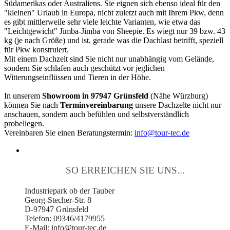
Südamerikas oder Australiens. Sie eignen sich ebenso ideal für den
"kleinen" Urlaub in Europa, nicht zuletzt auch mit Ihrem Pkw, denn
es gibt mittlerweile sehr viele leichte Varianten, wie etwa das
"Leichtgewicht" Jimba-Jimba von Sheepie. Es wiegt nur 39 bzw. 43
kg (je nach Größe) und ist, gerade was die Dachlast betrifft, speziell
für Pkw konstruiert.
Mit einem Dachzelt sind Sie nicht nur unabhängig vom Gelände,
sondern Sie schlafen auch geschützt vor jeglichen
Witterungseinflüssen und Tieren in der Höhe.
In unserem
Showroom in 97947 Grünsfeld
(Nähe Würzburg)
können Sie nach
Terminvereinbarung
unsere Dachzelte nicht nur
anschauen, sondern auch befühlen und selbstverständlich
probeliegen.
Vereinbaren Sie einen Beratungstermin:
info@tour-tec.de
SO ERREICHEN SIE UNS...
Industriepark ob der Tauber
Georg-Stecher-Str. 8
D-97947 Grünsfeld
Telefon: 09346/4179955
E-Mail: info@tour-tec.de