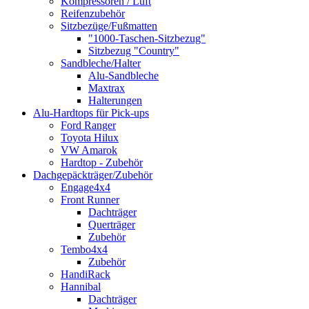
Kompressoren / Luft
Reifenzubehör
Sitzbezüge/Fußmatten
"1000-Taschen-Sitzbezug"
Sitzbezug "Country"
Sandbleche/Halter
Alu-Sandbleche
Maxtrax
Halterungen
Alu-Hardtops für Pick-ups
Ford Ranger
Toyota Hilux
VW Amarok
Hardtop - Zubehör
Dachgepäckträger/Zubehör
Engage4x4
Front Runner
Dachträger
Querträger
Zubehör
Tembo4x4
Zubehör
HandiRack
Hannibal
Dachträger