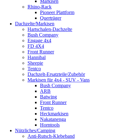
Markisen
Rhino-Rack
Pioneer Plattform
Querträger
Dachzelte/Markisen
Hartschalen-Dachzelte
Bush Company
Engage 4x4
FD 4X4
Front Runner
Hannibal
Sheepie
Tentco
Dachzelt-Ersatzteile/Zubehör
Markisen für 4x4 - SUV - Vans
Bush Company
ARB
Batwing
Front Runner
Tentco
Heckmarkisen
Nakatanenga
Horntools
Nützliches/Camping
Anti-Rutsch-Klebeband