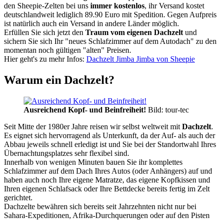
den Sheepie-Zelten bei uns
immer kostenlos
, ihr Versand kostet
deutschlandweit lediglich 89.90 Euro mit Spedition. Gegen Aufpreis
ist natürlich auch ein Versand in andere Länder möglich.
Erfüllen Sie sich jetzt den
Traum vom eigenen Dachzelt
und
sichern Sie sich Ihr "neues Schlafzimmer auf dem Autodach" zu den
momentan noch gültigen "alten" Preisen.
Hier geht's zu mehr Infos:
Dachzelt Jimba Jimba von Sheepie
Warum ein Dachzelt?
Ausreichend Kopf- und Beinfreiheit!
Bild: tour-tec
Seit Mitte der 1980er Jahre reisen wir selbst weltweit mit
Dachzelt
.
Es eignet sich hervorragend als Unterkunft, da der Auf- als auch der
Abbau jeweils schnell erledigt ist und Sie bei der Standortwahl Ihres
Übernachtungsplatzes sehr flexibel sind.
Innerhalb von wenigen Minuten bauen Sie ihr komplettes
Schlafzimmer auf dem Dach Ihres Autos (oder Anhängers) auf und
haben auch noch Ihre eigene Matratze, das eigene Kopfkissen und
Ihren eigenen Schlafsack oder Ihre Bettdecke bereits fertig im Zelt
gerichtet.
Dachzelte bewähren sich bereits seit Jahrzehnten nicht nur bei
Sahara-Expeditionen, Afrika-Durchquerungen oder auf den Pisten