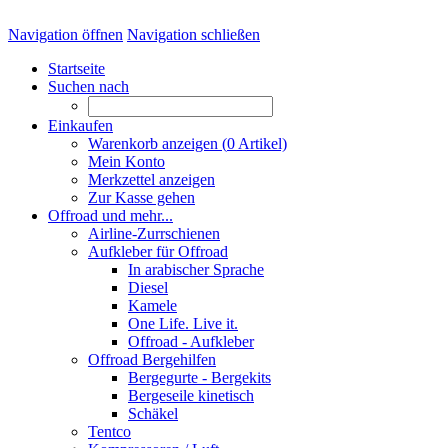
Navigation öffnen
Navigation schließen
Startseite
Suchen nach
Einkaufen
Warenkorb anzeigen (
0
Artikel)
Mein Konto
Merkzettel anzeigen
Zur Kasse gehen
Offroad und mehr...
Airline-Zurrschienen
Aufkleber für Offroad
In arabischer Sprache
Diesel
Kamele
One Life. Live it.
Offroad - Aufkleber
Offroad Bergehilfen
Bergegurte - Bergekits
Bergeseile kinetisch
Schäkel
Tentco