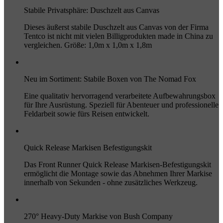
Stabile Privatsphäre: Duschzelt aus Canvas
Dieses äußerst stabile Duschzelt aus Canvas von der Firma
Tentco ist nicht mit vielen Billigprodukten made in China zu
vergleichen. Größe: 1,0m x 1,0m x 1,8m
Neu im Sortiment: Stabile Boxen von The Nomad Fox
Eine qualitativ hervorragend verarbeitete Aufbewahrungsbox
für Ihre Ausrüstung. Speziell für Abenteuer und professionelle
Feldarbeit sowie fürs Reisen entwickelt.
Quick Release Markisen Befestigungskit
Das Front Runner Quick Release Markisen-Befestigungskit
ermöglicht die Montage sowie das Abnehmen Ihrer Markise
innerhalb von Sekunden - ohne zusätzliches Werkzeug.
270° Heavy-Duty Markise von Bush Company