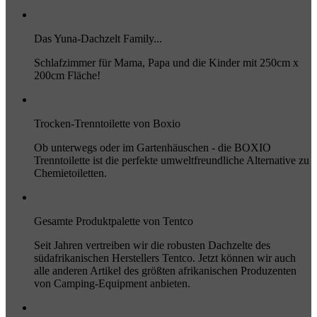
Das Yuna-Dachzelt Family...
Schlafzimmer für Mama, Papa und die Kinder mit 250cm x
200cm Fläche!
Trocken-Trenntoilette von Boxio
Ob unterwegs oder im Gartenhäuschen - die BOXIO
Trenntoilette ist die perfekte umweltfreundliche Alternative zu
Chemietoiletten.
Gesamte Produktpalette von Tentco
Seit Jahren vertreiben wir die robusten Dachzelte des
südafrikanischen Herstellers Tentco. Jetzt können wir auch
alle anderen Artikel des größten afrikanischen Produzenten
von Camping-Equipment anbieten.