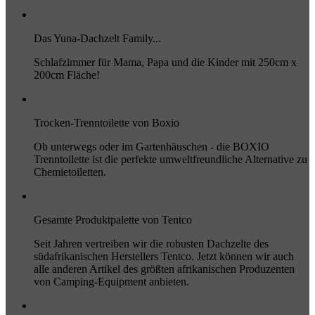
Das Yuna-Dachzelt Family...
Schlafzimmer für Mama, Papa und die Kinder mit 250cm x
200cm Fläche!
Trocken-Trenntoilette von Boxio
Ob unterwegs oder im Gartenhäuschen - die BOXIO
Trenntoilette ist die perfekte umweltfreundliche Alternative zu
Chemietoiletten.
Gesamte Produktpalette von Tentco
Seit Jahren vertreiben wir die robusten Dachzelte des
südafrikanischen Herstellers Tentco. Jetzt können wir auch
alle anderen Artikel des größten afrikanischen Produzenten
von Camping-Equipment anbieten.