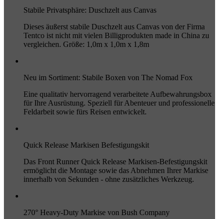
Stabile Privatsphäre: Duschzelt aus Canvas
Dieses äußerst stabile Duschzelt aus Canvas von der Firma
Tentco ist nicht mit vielen Billigprodukten made in China zu
vergleichen. Größe: 1,0m x 1,0m x 1,8m
Neu im Sortiment: Stabile Boxen von The Nomad Fox
Eine qualitativ hervorragend verarbeitete Aufbewahrungsbox
für Ihre Ausrüstung. Speziell für Abenteuer und professionelle
Feldarbeit sowie fürs Reisen entwickelt.
Quick Release Markisen Befestigungskit
Das Front Runner Quick Release Markisen-Befestigungskit
ermöglicht die Montage sowie das Abnehmen Ihrer Markise
innerhalb von Sekunden - ohne zusätzliches Werkzeug.
270° Heavy-Duty Markise von Bush Company