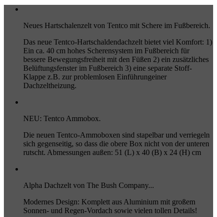
Neues Hartschalenzelt von Tentco mit Schere im Fußbereich.
Das neue Tentco-Hartschaldendachzelt bietet viel Komfort: 1)
Ein ca. 40 cm hohes Scherensystem im Fußbereich für
bessere Bewegungsfreiheit mit den Füßen 2) ein zusätzliches
Belüftungsfenster im Fußbereich 3) eine separate Stoff-
Klappe z.B. zur problemlosen Einführungeiner
Dachzeltheizung.
NEU: Tentco Ammobox.
Die neuen Tentco-Ammoboxen sind stapelbar und verriegeln
sich gegenseitig, so dass die obere Box nicht von der unteren
rutscht. Abmessungen außen: 51 (L) x 40 (B) x 24 (H) cm
Alpha Dachzelt von The Bush Company...
Modernes Design: Komplett aus Aluminium mit großem
Sonnen- und Regen-Vordach sowie vielen tollen Details!