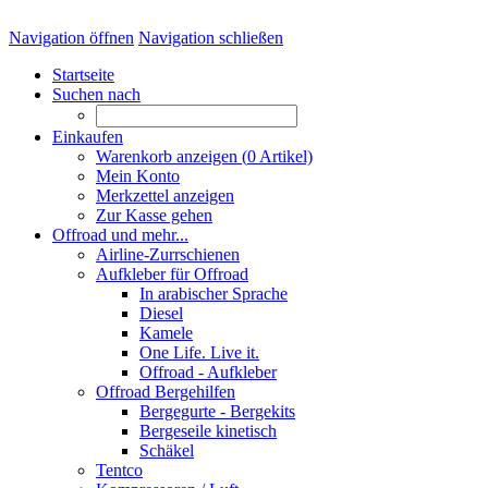
Navigation öffnen
Navigation schließen
Startseite
Suchen nach
Einkaufen
Warenkorb anzeigen (
0
Artikel)
Mein Konto
Merkzettel anzeigen
Zur Kasse gehen
Offroad und mehr...
Airline-Zurrschienen
Aufkleber für Offroad
In arabischer Sprache
Diesel
Kamele
One Life. Live it.
Offroad - Aufkleber
Offroad Bergehilfen
Bergegurte - Bergekits
Bergeseile kinetisch
Schäkel
Tentco