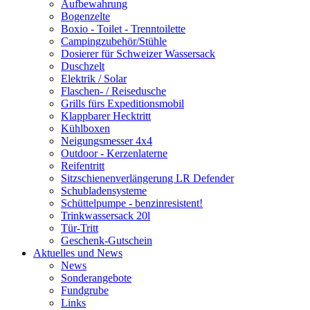
Aufbewahrung
Bogenzelte
Boxio - Toilet - Trenntoilette
Campingzubehör/Stühle
Dosierer für Schweizer Wassersack
Duschzelt
Elektrik / Solar
Flaschen- / Reisedusche
Grills fürs Expeditionsmobil
Klappbarer Hecktritt
Kühlboxen
Neigungsmesser 4x4
Outdoor - Kerzenlaterne
Reifentritt
Sitzschienenverlängerung LR Defender
Schubladensysteme
Schüttelpumpe - benzinresistent!
Trinkwassersack 20l
Tür-Tritt
Geschenk-Gutschein
Aktuelles und News
News
Sonderangebote
Fundgrube
Links