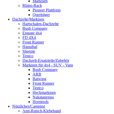
Markisen
Rhino-Rack
Pioneer Plattform
Querträger
Dachzelte/Markisen
Hartschalen-Dachzelte
Bush Company
Engage 4x4
FD 4X4
Front Runner
Hannibal
Sheepie
Tentco
Dachzelt-Ersatzteile/Zubehör
Markisen für 4x4 - SUV - Vans
Bush Company
ARB
Batwing
Front Runner
Tentco
Heckmarkisen
Nakatanenga
Horntools
Nützliches/Camping
Anti-Rutsch-Klebeband