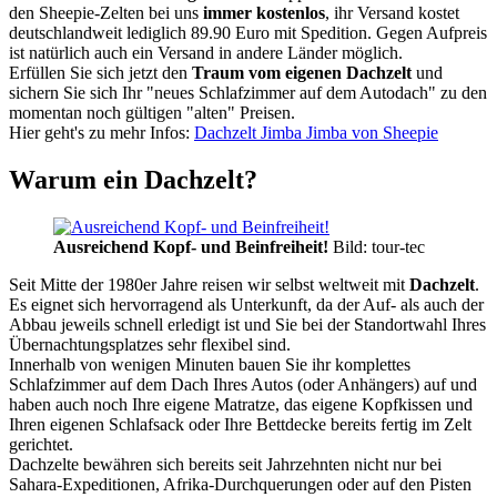
den Sheepie-Zelten bei uns
immer kostenlos
, ihr Versand kostet
deutschlandweit lediglich 89.90 Euro mit Spedition. Gegen Aufpreis
ist natürlich auch ein Versand in andere Länder möglich.
Erfüllen Sie sich jetzt den
Traum vom eigenen Dachzelt
und
sichern Sie sich Ihr "neues Schlafzimmer auf dem Autodach" zu den
momentan noch gültigen "alten" Preisen.
Hier geht's zu mehr Infos:
Dachzelt Jimba Jimba von Sheepie
Warum ein Dachzelt?
Ausreichend Kopf- und Beinfreiheit!
Bild: tour-tec
Seit Mitte der 1980er Jahre reisen wir selbst weltweit mit
Dachzelt
.
Es eignet sich hervorragend als Unterkunft, da der Auf- als auch der
Abbau jeweils schnell erledigt ist und Sie bei der Standortwahl Ihres
Übernachtungsplatzes sehr flexibel sind.
Innerhalb von wenigen Minuten bauen Sie ihr komplettes
Schlafzimmer auf dem Dach Ihres Autos (oder Anhängers) auf und
haben auch noch Ihre eigene Matratze, das eigene Kopfkissen und
Ihren eigenen Schlafsack oder Ihre Bettdecke bereits fertig im Zelt
gerichtet.
Dachzelte bewähren sich bereits seit Jahrzehnten nicht nur bei
Sahara-Expeditionen, Afrika-Durchquerungen oder auf den Pisten