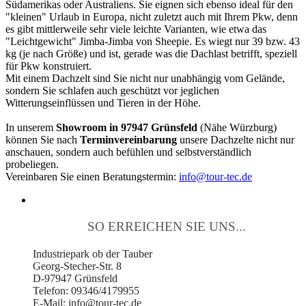
Südamerikas oder Australiens. Sie eignen sich ebenso ideal für den
"kleinen" Urlaub in Europa, nicht zuletzt auch mit Ihrem Pkw, denn
es gibt mittlerweile sehr viele leichte Varianten, wie etwa das
"Leichtgewicht" Jimba-Jimba von Sheepie. Es wiegt nur 39 bzw. 43
kg (je nach Größe) und ist, gerade was die Dachlast betrifft, speziell
für Pkw konstruiert.
Mit einem Dachzelt sind Sie nicht nur unabhängig vom Gelände,
sondern Sie schlafen auch geschützt vor jeglichen
Witterungseinflüssen und Tieren in der Höhe.
In unserem
Showroom in 97947 Grünsfeld
(Nähe Würzburg)
können Sie nach
Terminvereinbarung
unsere Dachzelte nicht nur
anschauen, sondern auch befühlen und selbstverständlich
probeliegen.
Vereinbaren Sie einen Beratungstermin:
info@tour-tec.de
SO ERREICHEN SIE UNS...
Industriepark ob der Tauber
Georg-Stecher-Str. 8
D-97947 Grünsfeld
Telefon: 09346/4179955
E-Mail: info@tour-tec.de