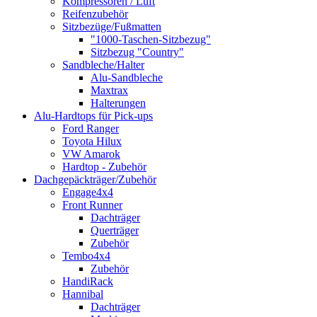
Kompressoren / Luft
Reifenzubehör
Sitzbezüge/Fußmatten
"1000-Taschen-Sitzbezug"
Sitzbezug "Country"
Sandbleche/Halter
Alu-Sandbleche
Maxtrax
Halterungen
Alu-Hardtops für Pick-ups
Ford Ranger
Toyota Hilux
VW Amarok
Hardtop - Zubehör
Dachgepäckträger/Zubehör
Engage4x4
Front Runner
Dachträger
Querträger
Zubehör
Tembo4x4
Zubehör
HandiRack
Hannibal
Dachträger