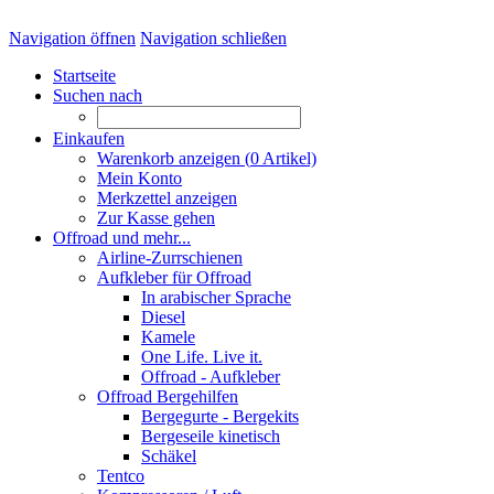
Navigation öffnen
Navigation schließen
Startseite
Suchen nach
Einkaufen
Warenkorb anzeigen (
0
Artikel)
Mein Konto
Merkzettel anzeigen
Zur Kasse gehen
Offroad und mehr...
Airline-Zurrschienen
Aufkleber für Offroad
In arabischer Sprache
Diesel
Kamele
One Life. Live it.
Offroad - Aufkleber
Offroad Bergehilfen
Bergegurte - Bergekits
Bergeseile kinetisch
Schäkel
Tentco