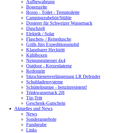
Aufbewahrung
Bogenzelte
Boxio - Toilet - Trenntoilette
Campingzubehör/Stühle
Dosierer für Schweizer Wassersack
Duschzelt
Elektrik / Solar
Flaschen- / Reisedusche
Grills fürs Expeditionsmobil
Klappbarer Hecktritt
Kühlboxen
Neigungsmesser 4x4
Outdoor - Kerzenlaterne
Reifentritt
Sitzschienenverlängerung LR Defender
Schubladensysteme
Schüttelpumpe - benzinresistent!
Trinkwassersack 20l
Tür-Tritt
Geschenk-Gutschein
Aktuelles und News
News
Sonderangebote
Fundgrube
Links