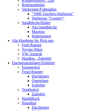
Kompressoren / Luft
Reifenzubehör
Sitzbezüge/Fußmatten
"1000-Taschen-Sitzbezug"
Sitzbezug "Country"
Sandbleche/Halter
Alu-Sandbleche
Maxtrax
Halterungen
Alu-Hardtops für Pick-ups
Ford Ranger
Toyota Hilux
VW Amarok
Hardtop - Zubehör
Dachgepäckträger/Zubehör
Engage4x4
Front Runner
Dachträger
Querträger
Zubehör
Tembo4x4
Zubehör
HandiRack
Hannibal
Dachträger