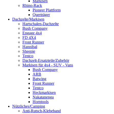
Markisen
Rhino-Rack
Pioneer Plattform
Querträger
Dachzelte/Markisen
Hartschalen-Dachzelte
Bush Company
Engage 4x4
FD 4X4
Front Runner
Hannibal
Sheepie
Tentco
Dachzelt-Ersatzteile/Zubehör
Markisen für 4x4 - SUV - Vans
Bush Company
ARB
Batwing
Front Runner
Tentco
Heckmarkisen
Nakatanenga
Horntools
Nützliches/Camping
Anti-Rutsch-Klebeband