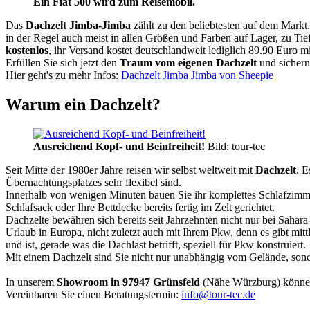
Ein Fiat 500 wird zum Reisemobil.
Das
Dachzelt
Jimba-Jimba
zählt zu den beliebtesten auf dem Markt
in der Regel auch meist in allen Größen und Farben auf Lager, zu Tie
kostenlos
, ihr Versand kostet deutschlandweit lediglich 89.90 Euro m
Erfüllen Sie sich jetzt den
Traum vom eigenen Dachzelt
und sichern
Hier geht's zu mehr Infos:
Dachzelt Jimba Jimba von Sheepie
Warum ein Dachzelt?
Ausreichend Kopf- und Beinfreiheit!
Bild: tour-tec
Seit Mitte der 1980er Jahre reisen wir selbst weltweit mit
Dachzelt
. E
Übernachtungsplatzes sehr flexibel sind.
Innerhalb von wenigen Minuten bauen Sie ihr komplettes Schlafzimme
Schlafsack oder Ihre Bettdecke bereits fertig im Zelt gerichtet.
Dachzelte bewähren sich bereits seit Jahrzehnten nicht nur bei Sahar
Urlaub in Europa, nicht zuletzt auch mit Ihrem Pkw, denn es gibt mit
und ist, gerade was die Dachlast betrifft, speziell für Pkw konstruiert.
Mit einem Dachzelt sind Sie nicht nur unabhängig vom Gelände, sonde
In unserem
Showroom in 97947 Grünsfeld
(Nähe Würzburg) könne
Vereinbaren Sie einen Beratungstermin:
info@tour-tec.de