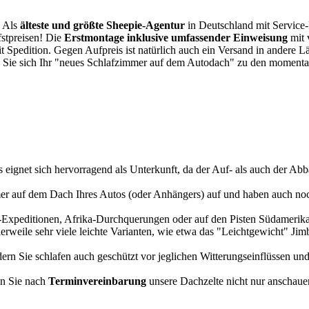
. Als
älteste und größte Sheepie-Agentur
in Deutschland mit Service-P
fstpreisen! Die
Erstmontage inklusive umfassender Einweisung
mit 
it Spedition. Gegen Aufpreis ist natürlich auch ein Versand in andere 
 Sie sich Ihr "neues Schlafzimmer auf dem Autodach" zu den momentan
s eignet sich hervorragend als Unterkunft, da der Auf- als auch der Abba
r auf dem Dach Ihres Autos (oder Anhängers) auf und haben auch noch
a-Expeditionen, Afrika-Durchquerungen oder auf den Pisten Südamerikas
tlerweile sehr viele leichte Varianten, wie etwa das "Leichtgewicht" J
rn Sie schlafen auch geschützt vor jeglichen Witterungseinflüssen und
n Sie nach
Terminvereinbarung
unsere Dachzelte nicht nur anschauen