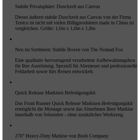
Stabile Privatsphäre: Duschzelt aus Canvas
Dieses äußerst stabile Duschzelt aus Canvas von der Firma
Tentco ist nicht mit vielen Billigprodukten made in China zu
vergleichen. Größe: 1,0m x 1,0m x 1,8m
Neu im Sortiment: Stabile Boxen von The Nomad Fox
Eine qualitativ hervorragend verarbeitete Aufbewahrungsbox
für Ihre Ausrüstung. Speziell für Abenteuer und professionelle
Feldarbeit sowie fürs Reisen entwickelt.
Quick Release Markisen Befestigungskit
Das Front Runner Quick Release Markisen-Befestigungskit
ermöglicht die Montage sowie das Abnehmen Ihrer Markise
innerhalb von Sekunden - ohne zusätzliches Werkzeug.
270° Heavy-Duty Markise von Bush Company