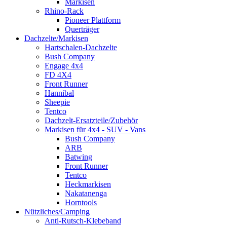
Markisen
Rhino-Rack
Pioneer Plattform
Querträger
Dachzelte/Markisen
Hartschalen-Dachzelte
Bush Company
Engage 4x4
FD 4X4
Front Runner
Hannibal
Sheepie
Tentco
Dachzelt-Ersatzteile/Zubehör
Markisen für 4x4 - SUV - Vans
Bush Company
ARB
Batwing
Front Runner
Tentco
Heckmarkisen
Nakatanenga
Horntools
Nützliches/Camping
Anti-Rutsch-Klebeband