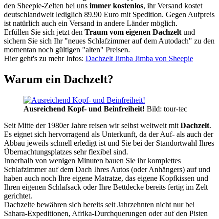
den Sheepie-Zelten bei uns
immer kostenlos
, ihr Versand kostet
deutschlandweit lediglich 89.90 Euro mit Spedition. Gegen Aufpreis
ist natürlich auch ein Versand in andere Länder möglich.
Erfüllen Sie sich jetzt den
Traum vom eigenen Dachzelt
und
sichern Sie sich Ihr "neues Schlafzimmer auf dem Autodach" zu den
momentan noch gültigen "alten" Preisen.
Hier geht's zu mehr Infos:
Dachzelt Jimba Jimba von Sheepie
Warum ein Dachzelt?
Ausreichend Kopf- und Beinfreiheit!
Bild: tour-tec
Seit Mitte der 1980er Jahre reisen wir selbst weltweit mit
Dachzelt
.
Es eignet sich hervorragend als Unterkunft, da der Auf- als auch der
Abbau jeweils schnell erledigt ist und Sie bei der Standortwahl Ihres
Übernachtungsplatzes sehr flexibel sind.
Innerhalb von wenigen Minuten bauen Sie ihr komplettes
Schlafzimmer auf dem Dach Ihres Autos (oder Anhängers) auf und
haben auch noch Ihre eigene Matratze, das eigene Kopfkissen und
Ihren eigenen Schlafsack oder Ihre Bettdecke bereits fertig im Zelt
gerichtet.
Dachzelte bewähren sich bereits seit Jahrzehnten nicht nur bei
Sahara-Expeditionen, Afrika-Durchquerungen oder auf den Pisten