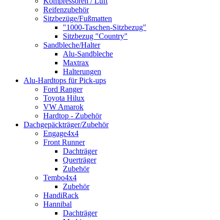
Kompressoren / Luft
Reifenzubehör
Sitzbezüge/Fußmatten
"1000-Taschen-Sitzbezug"
Sitzbezug "Country"
Sandbleche/Halter
Alu-Sandbleche
Maxtrax
Halterungen
Alu-Hardtops für Pick-ups
Ford Ranger
Toyota Hilux
VW Amarok
Hardtop - Zubehör
Dachgepäckträger/Zubehör
Engage4x4
Front Runner
Dachträger
Querträger
Zubehör
Tembo4x4
Zubehör
HandiRack
Hannibal
Dachträger