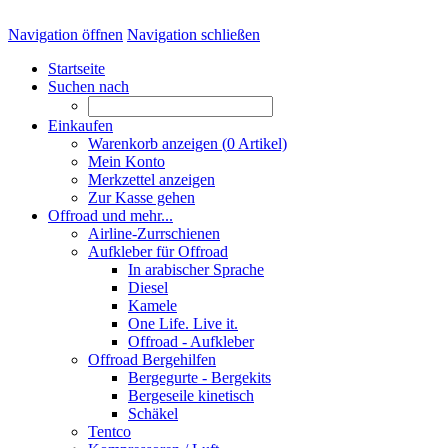
Navigation öffnen
Navigation schließen
Startseite
Suchen nach
Einkaufen
Warenkorb anzeigen (
0
Artikel)
Mein Konto
Merkzettel anzeigen
Zur Kasse gehen
Offroad und mehr...
Airline-Zurrschienen
Aufkleber für Offroad
In arabischer Sprache
Diesel
Kamele
One Life. Live it.
Offroad - Aufkleber
Offroad Bergehilfen
Bergegurte - Bergekits
Bergeseile kinetisch
Schäkel
Tentco