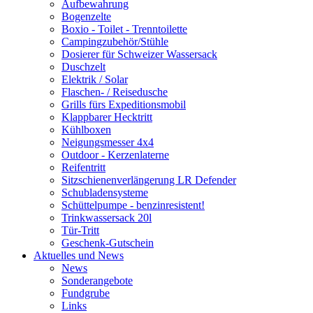
Aufbewahrung
Bogenzelte
Boxio - Toilet - Trenntoilette
Campingzubehör/Stühle
Dosierer für Schweizer Wassersack
Duschzelt
Elektrik / Solar
Flaschen- / Reisedusche
Grills fürs Expeditionsmobil
Klappbarer Hecktritt
Kühlboxen
Neigungsmesser 4x4
Outdoor - Kerzenlaterne
Reifentritt
Sitzschienenverlängerung LR Defender
Schubladensysteme
Schüttelpumpe - benzinresistent!
Trinkwassersack 20l
Tür-Tritt
Geschenk-Gutschein
Aktuelles und News
News
Sonderangebote
Fundgrube
Links