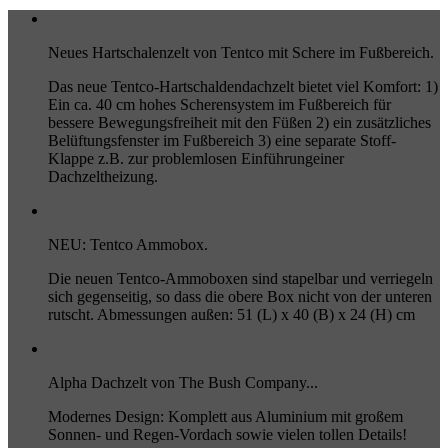
Neues Hartschalenzelt von Tentco mit Schere im Fußbereich.
Das neue Tentco-Hartschaldendachzelt bietet viel Komfort: 1)
Ein ca. 40 cm hohes Scherensystem im Fußbereich für
bessere Bewegungsfreiheit mit den Füßen 2) ein zusätzliches
Belüftungsfenster im Fußbereich 3) eine separate Stoff-
Klappe z.B. zur problemlosen Einführungeiner
Dachzeltheizung.
NEU: Tentco Ammobox.
Die neuen Tentco-Ammoboxen sind stapelbar und verriegeln
sich gegenseitig, so dass die obere Box nicht von der unteren
rutscht. Abmessungen außen: 51 (L) x 40 (B) x 24 (H) cm
Alpha Dachzelt von The Bush Company...
Modernes Design: Komplett aus Aluminium mit großem
Sonnen- und Regen-Vordach sowie vielen tollen Details!