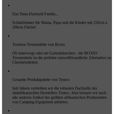
Das Yuna-Dachzelt Family...
Schlafzimmer für Mama, Papa und die Kinder mit 250cm x
200cm Fläche!
Trocken-Trenntoilette von Boxio
Ob unterwegs oder im Gartenhäuschen - die BOXIO
Trenntoilette ist die perfekte umweltfreundliche Alternative zu
Chemietoiletten.
Gesamte Produktpalette von Tentco
Seit Jahren vertreiben wir die robusten Dachzelte des
südafrikanischen Herstellers Tentco. Jetzt können wir auch
alle anderen Artikel des größten afrikanischen Produzenten
von Camping-Equipment anbieten.