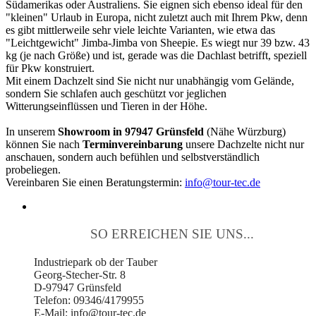
Südamerikas oder Australiens. Sie eignen sich ebenso ideal für den
"kleinen" Urlaub in Europa, nicht zuletzt auch mit Ihrem Pkw, denn
es gibt mittlerweile sehr viele leichte Varianten, wie etwa das
"Leichtgewicht" Jimba-Jimba von Sheepie. Es wiegt nur 39 bzw. 43
kg (je nach Größe) und ist, gerade was die Dachlast betrifft, speziell
für Pkw konstruiert.
Mit einem Dachzelt sind Sie nicht nur unabhängig vom Gelände,
sondern Sie schlafen auch geschützt vor jeglichen
Witterungseinflüssen und Tieren in der Höhe.
In unserem
Showroom in 97947 Grünsfeld
(Nähe Würzburg)
können Sie nach
Terminvereinbarung
unsere Dachzelte nicht nur
anschauen, sondern auch befühlen und selbstverständlich
probeliegen.
Vereinbaren Sie einen Beratungstermin:
info@tour-tec.de
SO ERREICHEN SIE UNS...
Industriepark ob der Tauber
Georg-Stecher-Str. 8
D-97947 Grünsfeld
Telefon: 09346/4179955
E-Mail: info@tour-tec.de