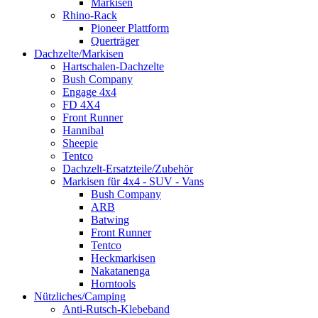
Markisen
Rhino-Rack
Pioneer Plattform
Querträger
Dachzelte/Markisen
Hartschalen-Dachzelte
Bush Company
Engage 4x4
FD 4X4
Front Runner
Hannibal
Sheepie
Tentco
Dachzelt-Ersatzteile/Zubehör
Markisen für 4x4 - SUV - Vans
Bush Company
ARB
Batwing
Front Runner
Tentco
Heckmarkisen
Nakatanenga
Horntools
Nützliches/Camping
Anti-Rutsch-Klebeband