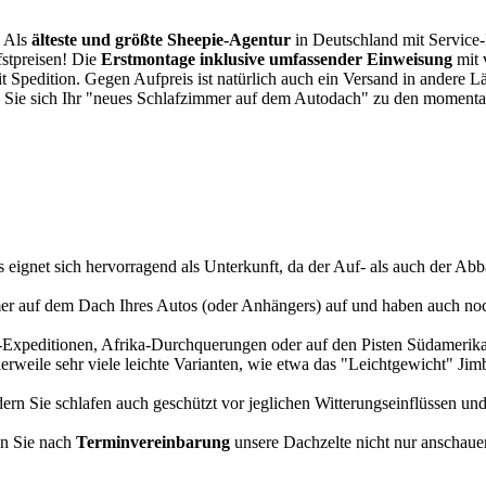
. Als
älteste und größte Sheepie-Agentur
in Deutschland mit Service-P
fstpreisen! Die
Erstmontage inklusive umfassender Einweisung
mit 
it Spedition. Gegen Aufpreis ist natürlich auch ein Versand in andere 
 Sie sich Ihr "neues Schlafzimmer auf dem Autodach" zu den momentan
s eignet sich hervorragend als Unterkunft, da der Auf- als auch der Abba
r auf dem Dach Ihres Autos (oder Anhängers) auf und haben auch noch
a-Expeditionen, Afrika-Durchquerungen oder auf den Pisten Südamerikas
tlerweile sehr viele leichte Varianten, wie etwa das "Leichtgewicht" J
rn Sie schlafen auch geschützt vor jeglichen Witterungseinflüssen und
n Sie nach
Terminvereinbarung
unsere Dachzelte nicht nur anschauen