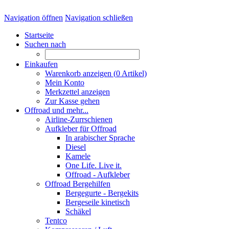
Navigation öffnen
Navigation schließen
Startseite
Suchen nach
Einkaufen
Warenkorb anzeigen (
0
Artikel)
Mein Konto
Merkzettel anzeigen
Zur Kasse gehen
Offroad und mehr...
Airline-Zurrschienen
Aufkleber für Offroad
In arabischer Sprache
Diesel
Kamele
One Life. Live it.
Offroad - Aufkleber
Offroad Bergehilfen
Bergegurte - Bergekits
Bergeseile kinetisch
Schäkel
Tentco