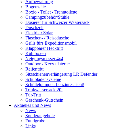
Aufbewahrung
Bogenzelte
Boxio - Toilet - Trenntoilette
Campingzubehör/Stühle
Dosierer für Schweizer Wassersack
Duschzelt
Elektrik / Solar
Flaschen- / Reisedusche
Grills fürs Expeditionsmobil
Klappbarer Hecktritt
Kühlboxen
Neigungsmesser 4x4
Outdoor - Kerzenlaterne
Reifentritt
Sitzschienenverlängerung LR Defender
Schubladensysteme
Schüttelpumpe - benzinresistent!
Trinkwassersack 20l
Tür-Tritt
Geschenk-Gutschein
Aktuelles und News
News
Sonderangebote
Fundgrube
Links