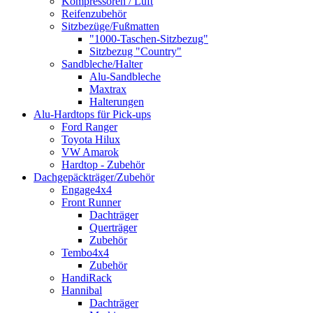
Kompressoren / Luft
Reifenzubehör
Sitzbezüge/Fußmatten
"1000-Taschen-Sitzbezug"
Sitzbezug "Country"
Sandbleche/Halter
Alu-Sandbleche
Maxtrax
Halterungen
Alu-Hardtops für Pick-ups
Ford Ranger
Toyota Hilux
VW Amarok
Hardtop - Zubehör
Dachgepäckträger/Zubehör
Engage4x4
Front Runner
Dachträger
Querträger
Zubehör
Tembo4x4
Zubehör
HandiRack
Hannibal
Dachträger