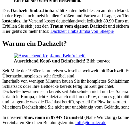
Ein Fiat 500 wird zum Reisemobil.
Das
Dachzelt
Jimba-Jimba
zählt zu den beliebtesten auf dem Markt
in der Regel auch meist in allen Größen und Farben auf Lager, zu Tie
kostenlos
, ihr Versand kostet deutschlandweit lediglich 89.90 Euro m
Erfüllen Sie sich jetzt den
Traum vom eigenen Dachzelt
und sichern
Hier geht's zu mehr Infos:
Dachzelt Jimba Jimba von Sheepie
Warum ein Dachzelt?
Ausreichend Kopf- und Beinfreiheit!
Bild: tour-tec
Seit Mitte der 1980er Jahre reisen wir selbst weltweit mit
Dachzelt
. E
Übernachtungsplatzes sehr flexibel sind.
Innerhalb von wenigen Minuten bauen Sie ihr komplettes Schlafzimme
Schlafsack oder Ihre Bettdecke bereits fertig im Zelt gerichtet.
Dachzelte bewähren sich bereits seit Jahrzehnten nicht nur bei Sahar
Urlaub in Europa, nicht zuletzt auch mit Ihrem Pkw, denn es gibt mit
und ist, gerade was die Dachlast betrifft, speziell für Pkw konstruiert.
Mit einem Dachzelt sind Sie nicht nur unabhängig vom Gelände, sonde
In unserem
Showroom in 97947 Grünsfeld
(Nähe Würzburg) könne
Vereinbaren Sie einen Beratungstermin:
info@tour-tec.de