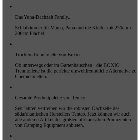
Das Yuna-Dachzelt Family...
Schlafzimmer für Mama, Papa und die Kinder mit 250cm x
200cm Fläche!
Trocken-Trenntoilette von Boxio
Ob unterwegs oder im Gartenhäuschen - die BOXIO
Trenntoilette ist die perfekte umweltfreundliche Alternative zu
Chemietoiletten.
Gesamte Produktpalette von Tentco
Seit Jahren vertreiben wir die robusten Dachzelte des
südafrikanischen Herstellers Tentco. Jetzt können wir auch
alle anderen Artikel des größten afrikanischen Produzenten
von Camping-Equipment anbieten.