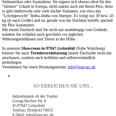
Südamerikas oder Australiens. Sie eignen sich ebenso ideal für den
"kleinen" Urlaub in Europa, nicht zuletzt auch mit Ihrem Pkw, denn
es gibt mittlerweile sehr viele leichte Varianten, wie etwa das
"Leichtgewicht" Jimba-Jimba von Sheepie. Es wiegt nur 39 bzw. 43
kg (je nach Größe) und ist, gerade was die Dachlast betrifft, speziell
für Pkw konstruiert.
Mit einem Dachzelt sind Sie nicht nur unabhängig vom Gelände,
sondern Sie schlafen auch geschützt vor jeglichen
Witterungseinflüssen und Tieren in der Höhe.
In unserem
Showroom in 97947 Grünsfeld
(Nähe Würzburg)
können Sie nach
Terminvereinbarung
unsere Dachzelte nicht nur
anschauen, sondern auch befühlen und selbstverständlich
probeliegen.
Vereinbaren Sie einen Beratungstermin:
info@tour-tec.de
SO ERREICHEN SIE UNS...
Industriepark ob der Tauber
Georg-Stecher-Str. 8
D-97947 Grünsfeld
Telefon: 09346/4179955
E-Mail: info@tour-tec.de