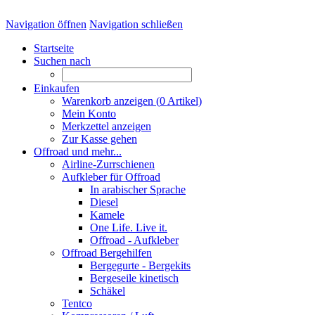
Navigation öffnen
Navigation schließen
Startseite
Suchen nach
Einkaufen
Warenkorb anzeigen (
0
Artikel)
Mein Konto
Merkzettel anzeigen
Zur Kasse gehen
Offroad und mehr...
Airline-Zurrschienen
Aufkleber für Offroad
In arabischer Sprache
Diesel
Kamele
One Life. Live it.
Offroad - Aufkleber
Offroad Bergehilfen
Bergegurte - Bergekits
Bergeseile kinetisch
Schäkel
Tentco