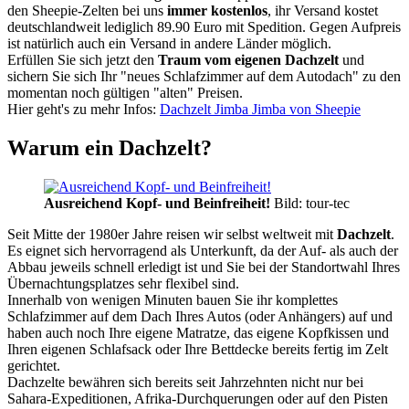
den Sheepie-Zelten bei uns
immer kostenlos
, ihr Versand kostet
deutschlandweit lediglich 89.90 Euro mit Spedition. Gegen Aufpreis
ist natürlich auch ein Versand in andere Länder möglich.
Erfüllen Sie sich jetzt den
Traum vom eigenen Dachzelt
und
sichern Sie sich Ihr "neues Schlafzimmer auf dem Autodach" zu den
momentan noch gültigen "alten" Preisen.
Hier geht's zu mehr Infos:
Dachzelt Jimba Jimba von Sheepie
Warum ein Dachzelt?
Ausreichend Kopf- und Beinfreiheit!
Bild: tour-tec
Seit Mitte der 1980er Jahre reisen wir selbst weltweit mit
Dachzelt
.
Es eignet sich hervorragend als Unterkunft, da der Auf- als auch der
Abbau jeweils schnell erledigt ist und Sie bei der Standortwahl Ihres
Übernachtungsplatzes sehr flexibel sind.
Innerhalb von wenigen Minuten bauen Sie ihr komplettes
Schlafzimmer auf dem Dach Ihres Autos (oder Anhängers) auf und
haben auch noch Ihre eigene Matratze, das eigene Kopfkissen und
Ihren eigenen Schlafsack oder Ihre Bettdecke bereits fertig im Zelt
gerichtet.
Dachzelte bewähren sich bereits seit Jahrzehnten nicht nur bei
Sahara-Expeditionen, Afrika-Durchquerungen oder auf den Pisten