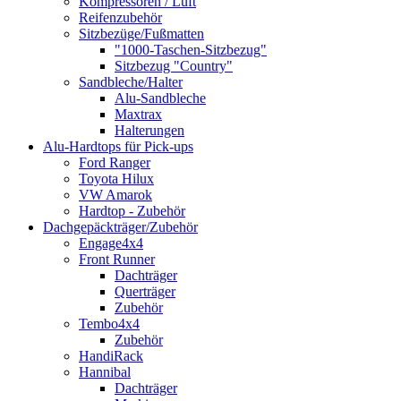
Kompressoren / Luft
Reifenzubehör
Sitzbezüge/Fußmatten
"1000-Taschen-Sitzbezug"
Sitzbezug "Country"
Sandbleche/Halter
Alu-Sandbleche
Maxtrax
Halterungen
Alu-Hardtops für Pick-ups
Ford Ranger
Toyota Hilux
VW Amarok
Hardtop - Zubehör
Dachgepäckträger/Zubehör
Engage4x4
Front Runner
Dachträger
Querträger
Zubehör
Tembo4x4
Zubehör
HandiRack
Hannibal
Dachträger