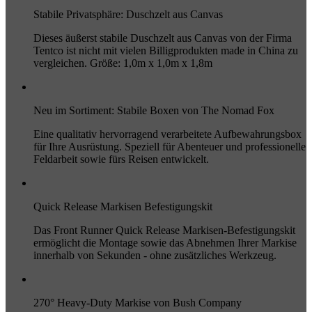
Stabile Privatsphäre: Duschzelt aus Canvas
Dieses äußerst stabile Duschzelt aus Canvas von der Firma
Tentco ist nicht mit vielen Billigprodukten made in China zu
vergleichen. Größe: 1,0m x 1,0m x 1,8m
Neu im Sortiment: Stabile Boxen von The Nomad Fox
Eine qualitativ hervorragend verarbeitete Aufbewahrungsbox
für Ihre Ausrüstung. Speziell für Abenteuer und professionelle
Feldarbeit sowie fürs Reisen entwickelt.
Quick Release Markisen Befestigungskit
Das Front Runner Quick Release Markisen-Befestigungskit
ermöglicht die Montage sowie das Abnehmen Ihrer Markise
innerhalb von Sekunden - ohne zusätzliches Werkzeug.
270° Heavy-Duty Markise von Bush Company