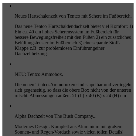
Neues Hartschalenzelt von Tentco mit Schere im Fußbereich.
Das neue Tentco-Hartschaldendachzelt bietet viel Komfort: 1)
Ein ca. 40 cm hohes Scherensystem im Fußbereich für
bessere Bewegungsfreiheit mit den Füßen 2) ein zusätzliches
Belüftungsfenster im Fußbereich 3) eine separate Stoff-
Klappe z.B. zur problemlosen Einführungeiner
Dachzeltheizung.
NEU: Tentco Ammobox.
Die neuen Tentco-Ammoboxen sind stapelbar und verriegeln
sich gegenseitig, so dass die obere Box nicht von der unteren
rutscht. Abmessungen außen: 51 (L) x 40 (B) x 24 (H) cm
Alpha Dachzelt von The Bush Company...
Modernes Design: Komplett aus Aluminium mit großem
Sonnen- und Regen-Vordach sowie vielen tollen Details!