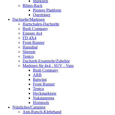
Markisen
Rhino-Rack
Pioneer Plattform
Querträger
Dachzelte/Markisen
Hartschalen-Dachzelte
Bush Company
Engage 4x4
FD 4X4
Front Runner
Hannibal
Sheepie
Tentco
Dachzelt-Ersatzteile/Zubehör
Markisen für 4x4 - SUV - Vans
Bush Company
ARB
Batwing
Front Runner
Tentco
Heckmarkisen
Nakatanenga
Horntools
Nützliches/Camping
Anti-Rutsch-Klebeband