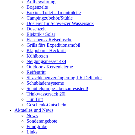
Aufbewahrung
Bogenzelte
Boxio - Toilet - Trenntoilette
Campingzubehör/Stühle
Dosierer für Schweizer Wassersack
Duschzelt
Elektrik / Solar
Flaschen- / Reisedusche
Grills fürs Expeditionsmobil
Klappbarer Hecktritt
Kühlboxen
Neigungsmesser 4x4
Outdoor - Kerzenlaterne
Reifentritt
Sitzschienenverlängerung LR Defender
Schubladensysteme
Schüttelpumpe - benzinresistent!
Trinkwassersack 20l
Tür-Tritt
Geschenk-Gutschein
Aktuelles und News
News
Sonderangebote
Fundgrube
Links