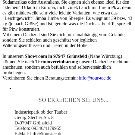
Südamerikas oder Australiens. Sie eignen sich ebenso ideal für den
"kleinen" Urlaub in Europa, nicht zuletzt auch mit Ihrem Pkw, denn
es gibt mittlerweile sehr viele leichte Varianten, wie etwa das
"Leichtgewicht" Jimba-Jimba von Sheepie. Es wiegt nur 39 bzw. 43
kg (je nach Größe) und ist, gerade was die Dachlast betrifft, speziell
für Pkw konstruiert.
Mit einem Dachzelt sind Sie nicht nur unabhängig vom Gelände,
sondern Sie schlafen auch geschützt vor jeglichen
Witterungseinflüssen und Tieren in der Höhe.
In unserem
Showroom in 97947 Grünsfeld
(Nähe Würzburg)
können Sie nach
Terminvereinbarung
unsere Dachzelte nicht nur
anschauen, sondern auch befühlen und selbstverständlich
probeliegen.
Vereinbaren Sie einen Beratungstermin:
info@tour-tec.de
SO ERREICHEN SIE UNS...
Industriepark ob der Tauber
Georg-Stecher-Str. 8
D-97947 Grünsfeld
Telefon: 09346/4179955
E-Mail: info@tour-tec.de