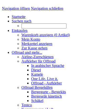
Navigation öffnen
Navigation schließen
Startseite
Suchen nach
Einkaufen
Warenkorb anzeigen (
0
Artikel)
Mein Konto
Merkzettel anzeigen
Zur Kasse gehen
Offroad und mehr...
Airline-Zurrschienen
Aufkleber für Offroad
In arabischer Sprache
Diesel
Kamele
One Life. Live it.
Offroad - Aufkleber
Offroad Bergehilfen
Bergegurte - Bergekits
Bergeseile kinetisch
Schäkel
Tentco