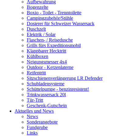
Aufbewahrung
Bogenzelte
Boxio - Toilet - Trenntoilette
Campingzubehör/Stühle
Dosierer für Schweizer Wassersack
Duschzelt
Elektrik / Solar
Flaschen- / Reisedusche
Grills fürs Expeditionsmobil
Klappbarer Hecktritt
Kühlboxen
Neigungsmesser 4x4
Outdoor - Kerzenlaterne
Reifentritt
Sitzschienenverlängerung LR Defender
Schubladensysteme
Schüttelpumpe - benzinresistent!
Trinkwassersack 20l
Tür-Tritt
Geschenk-Gutschein
Aktuelles und News
News
Sonderangebote
Fundgrube
Links