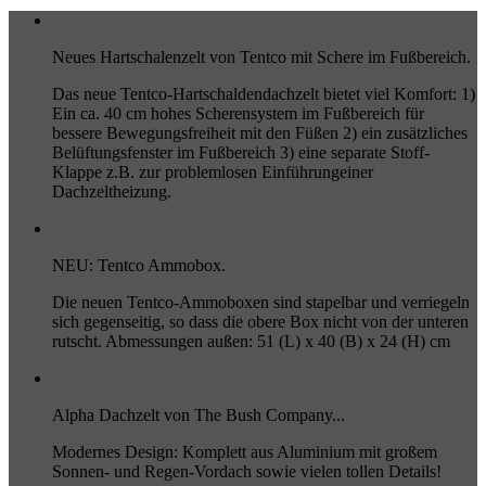
Neues Hartschalenzelt von Tentco mit Schere im Fußbereich.
Das neue Tentco-Hartschaldendachzelt bietet viel Komfort: 1)
Ein ca. 40 cm hohes Scherensystem im Fußbereich für
bessere Bewegungsfreiheit mit den Füßen 2) ein zusätzliches
Belüftungsfenster im Fußbereich 3) eine separate Stoff-
Klappe z.B. zur problemlosen Einführungeiner
Dachzeltheizung.
NEU: Tentco Ammobox.
Die neuen Tentco-Ammoboxen sind stapelbar und verriegeln
sich gegenseitig, so dass die obere Box nicht von der unteren
rutscht. Abmessungen außen: 51 (L) x 40 (B) x 24 (H) cm
Alpha Dachzelt von The Bush Company...
Modernes Design: Komplett aus Aluminium mit großem
Sonnen- und Regen-Vordach sowie vielen tollen Details!