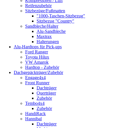
Kompressoren / Luft
Reifenzubehör
Sitzbezüge/Fußmatten
"1000-Taschen-Sitzbezug"
Sitzbezug "Country"
Sandbleche/Halter
Alu-Sandbleche
Maxtrax
Halterungen
Alu-Hardtops für Pick-ups
Ford Ranger
Toyota Hilux
VW Amarok
Hardtop - Zubehör
Dachgepäckträger/Zubehör
Engage4x4
Front Runner
Dachträger
Querträger
Zubehör
Tembo4x4
Zubehör
HandiRack
Hannibal
Dachträger