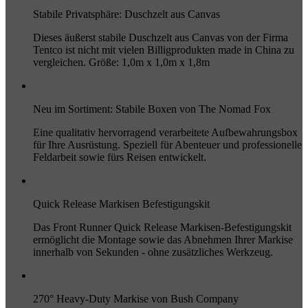
Stabile Privatsphäre: Duschzelt aus Canvas
Dieses äußerst stabile Duschzelt aus Canvas von der Firma
Tentco ist nicht mit vielen Billigprodukten made in China zu
vergleichen. Größe: 1,0m x 1,0m x 1,8m
Neu im Sortiment: Stabile Boxen von The Nomad Fox
Eine qualitativ hervorragend verarbeitete Aufbewahrungsbox
für Ihre Ausrüstung. Speziell für Abenteuer und professionelle
Feldarbeit sowie fürs Reisen entwickelt.
Quick Release Markisen Befestigungskit
Das Front Runner Quick Release Markisen-Befestigungskit
ermöglicht die Montage sowie das Abnehmen Ihrer Markise
innerhalb von Sekunden - ohne zusätzliches Werkzeug.
270° Heavy-Duty Markise von Bush Company