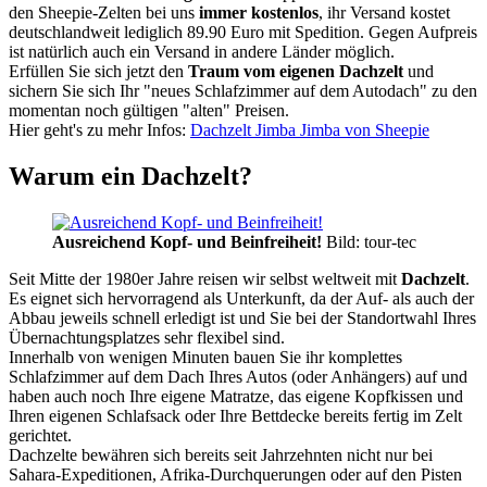
den Sheepie-Zelten bei uns
immer kostenlos
, ihr Versand kostet
deutschlandweit lediglich 89.90 Euro mit Spedition. Gegen Aufpreis
ist natürlich auch ein Versand in andere Länder möglich.
Erfüllen Sie sich jetzt den
Traum vom eigenen Dachzelt
und
sichern Sie sich Ihr "neues Schlafzimmer auf dem Autodach" zu den
momentan noch gültigen "alten" Preisen.
Hier geht's zu mehr Infos:
Dachzelt Jimba Jimba von Sheepie
Warum ein Dachzelt?
Ausreichend Kopf- und Beinfreiheit!
Bild: tour-tec
Seit Mitte der 1980er Jahre reisen wir selbst weltweit mit
Dachzelt
.
Es eignet sich hervorragend als Unterkunft, da der Auf- als auch der
Abbau jeweils schnell erledigt ist und Sie bei der Standortwahl Ihres
Übernachtungsplatzes sehr flexibel sind.
Innerhalb von wenigen Minuten bauen Sie ihr komplettes
Schlafzimmer auf dem Dach Ihres Autos (oder Anhängers) auf und
haben auch noch Ihre eigene Matratze, das eigene Kopfkissen und
Ihren eigenen Schlafsack oder Ihre Bettdecke bereits fertig im Zelt
gerichtet.
Dachzelte bewähren sich bereits seit Jahrzehnten nicht nur bei
Sahara-Expeditionen, Afrika-Durchquerungen oder auf den Pisten