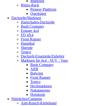
Markisen
Rhino-Rack
Pioneer Plattform
Querträger
Dachzelte/Markisen
Hartschalen-Dachzelte
Bush Company
Engage 4x4
FD 4X4
Front Runner
Hannibal
Sheepie
Tentco
Dachzelt-Ersatzteile/Zubehör
Markisen für 4x4 - SUV - Vans
Bush Company
ARB
Batwing
Front Runner
Tentco
Heckmarkisen
Nakatanenga
Horntools
Nützliches/Camping
Anti-Rutsch-Klebeband