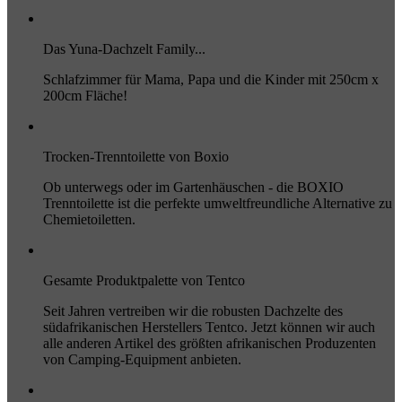
Das Yuna-Dachzelt Family...
Schlafzimmer für Mama, Papa und die Kinder mit 250cm x
200cm Fläche!
Trocken-Trenntoilette von Boxio
Ob unterwegs oder im Gartenhäuschen - die BOXIO
Trenntoilette ist die perfekte umweltfreundliche Alternative zu
Chemietoiletten.
Gesamte Produktpalette von Tentco
Seit Jahren vertreiben wir die robusten Dachzelte des
südafrikanischen Herstellers Tentco. Jetzt können wir auch
alle anderen Artikel des größten afrikanischen Produzenten
von Camping-Equipment anbieten.