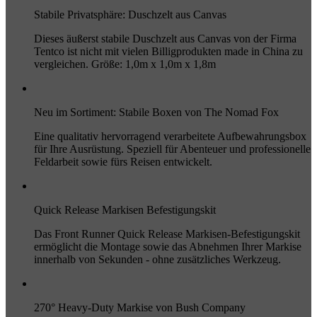
Stabile Privatsphäre: Duschzelt aus Canvas
Dieses äußerst stabile Duschzelt aus Canvas von der Firma
Tentco ist nicht mit vielen Billigprodukten made in China zu
vergleichen. Größe: 1,0m x 1,0m x 1,8m
Neu im Sortiment: Stabile Boxen von The Nomad Fox
Eine qualitativ hervorragend verarbeitete Aufbewahrungsbox
für Ihre Ausrüstung. Speziell für Abenteuer und professionelle
Feldarbeit sowie fürs Reisen entwickelt.
Quick Release Markisen Befestigungskit
Das Front Runner Quick Release Markisen-Befestigungskit
ermöglicht die Montage sowie das Abnehmen Ihrer Markise
innerhalb von Sekunden - ohne zusätzliches Werkzeug.
270° Heavy-Duty Markise von Bush Company