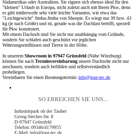
Südamerikas oder Australiens. Sie eignen sich ebenso ideal für den
"kleinen" Urlaub in Europa, nicht zuletzt auch mit Ihrem Pkw, denn
es gibt mittlerweile sehr viele leichte Varianten, wie etwa das
"Leichtgewicht" Jimba-Jimba von Sheepie. Es wiegt nur 39 bzw. 43
kg (je nach Größe) und ist, gerade was die Dachlast betrifft, speziell
für Pkw konstruiert.
Mit einem Dachzelt sind Sie nicht nur unabhängig vom Gelände,
sondern Sie schlafen auch geschützt vor jeglichen
Witterungseinflüssen und Tieren in der Höhe.
In unserem
Showroom in 97947 Grünsfeld
(Nähe Würzburg)
können Sie nach
Terminvereinbarung
unsere Dachzelte nicht nur
anschauen, sondern auch befühlen und selbstverständlich
probeliegen.
Vereinbaren Sie einen Beratungstermin:
info@tour-tec.de
SO ERREICHEN SIE UNS...
Industriepark ob der Tauber
Georg-Stecher-Str. 8
D-97947 Grünsfeld
Telefon: 09346/4179955
E-Mail: info@tour-tec.de