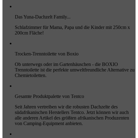
Das Yuna-Dachzelt Family...
Schlafzimmer für Mama, Papa und die Kinder mit 250cm x
200cm Fläche!
Trocken-Trenntoilette von Boxio
Ob unterwegs oder im Gartenhäuschen - die BOXIO
Trenntoilette ist die perfekte umweltfreundliche Alternative zu
Chemietoiletten.
Gesamte Produktpalette von Tentco
Seit Jahren vertreiben wir die robusten Dachzelte des
südafrikanischen Herstellers Tentco. Jetzt können wir auch
alle anderen Artikel des größten afrikanischen Produzenten
von Camping-Equipment anbieten.