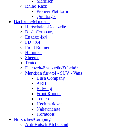
Markisen
Rhino-Rack
Pioneer Plattform
Querträger
Dachzelte/Markisen
Hartschalen-Dachzelte
Bush Company
Engage 4x4
FD 4X4
Front Runner
Hannibal
Sheepie
Tentco
Dachzelt-Ersatzteile/Zubehör
Markisen für 4x4 - SUV - Vans
Bush Company
ARB
Batwing
Front Runner
Tentco
Heckmarkisen
Nakatanenga
Horntools
Nützliches/Camping
Anti-Rutsch-Klebeband