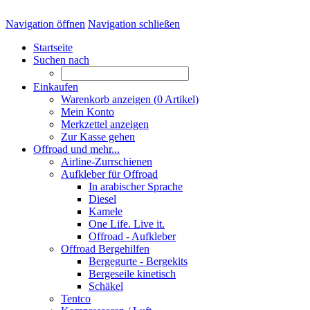
Navigation öffnen
Navigation schließen
Startseite
Suchen nach
Einkaufen
Warenkorb anzeigen (
0
Artikel)
Mein Konto
Merkzettel anzeigen
Zur Kasse gehen
Offroad und mehr...
Airline-Zurrschienen
Aufkleber für Offroad
In arabischer Sprache
Diesel
Kamele
One Life. Live it.
Offroad - Aufkleber
Offroad Bergehilfen
Bergegurte - Bergekits
Bergeseile kinetisch
Schäkel
Tentco