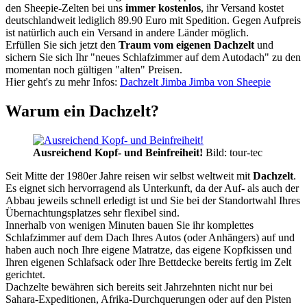
den Sheepie-Zelten bei uns
immer kostenlos
, ihr Versand kostet
deutschlandweit lediglich 89.90 Euro mit Spedition. Gegen Aufpreis
ist natürlich auch ein Versand in andere Länder möglich.
Erfüllen Sie sich jetzt den
Traum vom eigenen Dachzelt
und
sichern Sie sich Ihr "neues Schlafzimmer auf dem Autodach" zu den
momentan noch gültigen "alten" Preisen.
Hier geht's zu mehr Infos:
Dachzelt Jimba Jimba von Sheepie
Warum ein Dachzelt?
Ausreichend Kopf- und Beinfreiheit!
Bild: tour-tec
Seit Mitte der 1980er Jahre reisen wir selbst weltweit mit
Dachzelt
.
Es eignet sich hervorragend als Unterkunft, da der Auf- als auch der
Abbau jeweils schnell erledigt ist und Sie bei der Standortwahl Ihres
Übernachtungsplatzes sehr flexibel sind.
Innerhalb von wenigen Minuten bauen Sie ihr komplettes
Schlafzimmer auf dem Dach Ihres Autos (oder Anhängers) auf und
haben auch noch Ihre eigene Matratze, das eigene Kopfkissen und
Ihren eigenen Schlafsack oder Ihre Bettdecke bereits fertig im Zelt
gerichtet.
Dachzelte bewähren sich bereits seit Jahrzehnten nicht nur bei
Sahara-Expeditionen, Afrika-Durchquerungen oder auf den Pisten