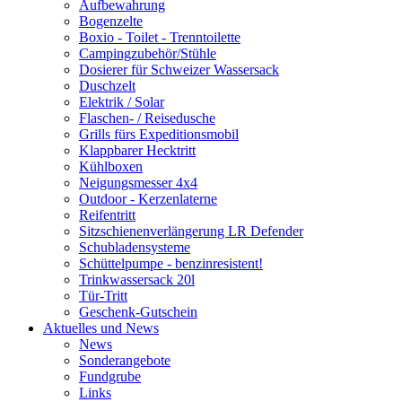
Aufbewahrung
Bogenzelte
Boxio - Toilet - Trenntoilette
Campingzubehör/Stühle
Dosierer für Schweizer Wassersack
Duschzelt
Elektrik / Solar
Flaschen- / Reisedusche
Grills fürs Expeditionsmobil
Klappbarer Hecktritt
Kühlboxen
Neigungsmesser 4x4
Outdoor - Kerzenlaterne
Reifentritt
Sitzschienenverlängerung LR Defender
Schubladensysteme
Schüttelpumpe - benzinresistent!
Trinkwassersack 20l
Tür-Tritt
Geschenk-Gutschein
Aktuelles und News
News
Sonderangebote
Fundgrube
Links