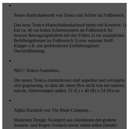
Neues Hartschalenzelt von Tentco mit Schere im Fußbereich.
Das neue Tentco-Hartschaldendachzelt bietet viel Komfort: 1)
Ein ca. 40 cm hohes Scherensystem im Fußbereich für
bessere Bewegungsfreiheit mit den Füßen 2) ein zusätzliches
Belüftungsfenster im Fußbereich 3) eine separate Stoff-
Klappe z.B. zur problemlosen Einführungeiner
Dachzeltheizung.
NEU: Tentco Ammobox.
Die neuen Tentco-Ammoboxen sind stapelbar und verriegeln
sich gegenseitig, so dass die obere Box nicht von der unteren
rutscht. Abmessungen außen: 51 (L) x 40 (B) x 24 (H) cm
Alpha Dachzelt von The Bush Company...
Modernes Design: Komplett aus Aluminium mit großem
Sonnen- und Regen-Vordach sowie vielen tollen Details!