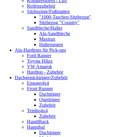
Kompressoren / Luft
Reifenzubehör
Sitzbezüge/Fußmatten
"1000-Taschen-Sitzbezug"
Sitzbezug "Country"
Sandbleche/Halter
Alu-Sandbleche
Maxtrax
Halterungen
Alu-Hardtops für Pick-ups
Ford Ranger
Toyota Hilux
VW Amarok
Hardtop - Zubehör
Dachgepäckträger/Zubehör
Engage4x4
Front Runner
Dachträger
Querträger
Zubehör
Tembo4x4
Zubehör
HandiRack
Hannibal
Dachträger