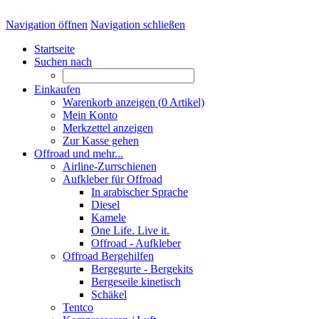
Navigation öffnen
Navigation schließen
Startseite
Suchen nach
Einkaufen
Warenkorb anzeigen (
0
Artikel)
Mein Konto
Merkzettel anzeigen
Zur Kasse gehen
Offroad und mehr...
Airline-Zurrschienen
Aufkleber für Offroad
In arabischer Sprache
Diesel
Kamele
One Life. Live it.
Offroad - Aufkleber
Offroad Bergehilfen
Bergegurte - Bergekits
Bergeseile kinetisch
Schäkel
Tentco