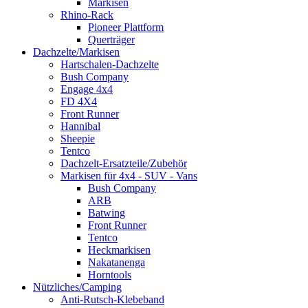
Markisen
Rhino-Rack
Pioneer Plattform
Querträger
Dachzelte/Markisen
Hartschalen-Dachzelte
Bush Company
Engage 4x4
FD 4X4
Front Runner
Hannibal
Sheepie
Tentco
Dachzelt-Ersatzteile/Zubehör
Markisen für 4x4 - SUV - Vans
Bush Company
ARB
Batwing
Front Runner
Tentco
Heckmarkisen
Nakatanenga
Horntools
Nützliches/Camping
Anti-Rutsch-Klebeband