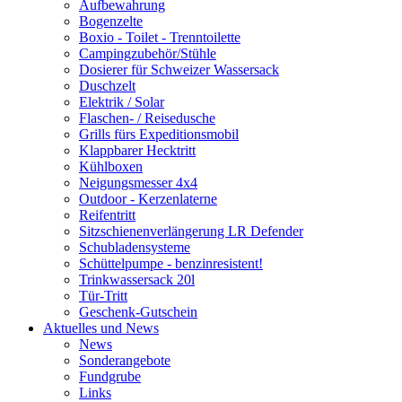
Aufbewahrung
Bogenzelte
Boxio - Toilet - Trenntoilette
Campingzubehör/Stühle
Dosierer für Schweizer Wassersack
Duschzelt
Elektrik / Solar
Flaschen- / Reisedusche
Grills fürs Expeditionsmobil
Klappbarer Hecktritt
Kühlboxen
Neigungsmesser 4x4
Outdoor - Kerzenlaterne
Reifentritt
Sitzschienenverlängerung LR Defender
Schubladensysteme
Schüttelpumpe - benzinresistent!
Trinkwassersack 20l
Tür-Tritt
Geschenk-Gutschein
Aktuelles und News
News
Sonderangebote
Fundgrube
Links