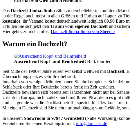
Ein Fiat 500 wird zum Reisemobil.
Das
Dachzelt
Jimba-Jimba
zählt zu den beliebtesten auf dem Markt
in der Regel auch meist in allen Größen und Farben auf Lager, zu Tie
kostenlos
, ihr Versand kostet deutschlandweit lediglich 89.90 Euro m
Erfüllen Sie sich jetzt den
Traum vom eigenen Dachzelt
und sichern
Hier geht's zu mehr Infos:
Dachzelt Jimba Jimba von Sheepie
Warum ein Dachzelt?
Ausreichend Kopf- und Beinfreiheit!
Bild: tour-tec
Seit Mitte der 1980er Jahre reisen wir selbst weltweit mit
Dachzelt
. E
Übernachtungsplatzes sehr flexibel sind.
Innerhalb von wenigen Minuten bauen Sie ihr komplettes Schlafzimme
Schlafsack oder Ihre Bettdecke bereits fertig im Zelt gerichtet.
Dachzelte bewähren sich bereits seit Jahrzehnten nicht nur bei Sahar
Urlaub in Europa, nicht zuletzt auch mit Ihrem Pkw, denn es gibt mit
und ist, gerade was die Dachlast betrifft, speziell für Pkw konstruiert.
Mit einem Dachzelt sind Sie nicht nur unabhängig vom Gelände, sonde
In unserem
Showroom in 97947 Grünsfeld
(Nähe Würzburg) könne
Vereinbaren Sie einen Beratungstermin:
info@tour-tec.de