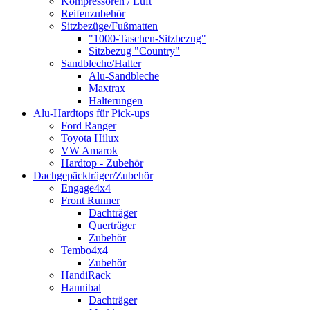
Kompressoren / Luft
Reifenzubehör
Sitzbezüge/Fußmatten
"1000-Taschen-Sitzbezug"
Sitzbezug "Country"
Sandbleche/Halter
Alu-Sandbleche
Maxtrax
Halterungen
Alu-Hardtops für Pick-ups
Ford Ranger
Toyota Hilux
VW Amarok
Hardtop - Zubehör
Dachgepäckträger/Zubehör
Engage4x4
Front Runner
Dachträger
Querträger
Zubehör
Tembo4x4
Zubehör
HandiRack
Hannibal
Dachträger