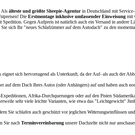
. Als
älteste und größte Sheepie-Agentur
in Deutschland mit Service-P
fstpreisen! Die
Erstmontage inklusive umfassender Einweisung
mit 
it Spedition. Gegen Aufpreis ist natürlich auch ein Versand in andere 
 Sie sich Ihr "neues Schlafzimmer auf dem Autodach" zu den momentan
s eignet sich hervorragend als Unterkunft, da der Auf- als auch der Abba
r auf dem Dach Ihres Autos (oder Anhängers) auf und haben auch noch
a-Expeditionen, Afrika-Durchquerungen oder auf den Pisten Südamerikas
tlerweile sehr viele leichte Varianten, wie etwa das "Leichtgewicht" J
rn Sie schlafen auch geschützt vor jeglichen Witterungseinflüssen und
n Sie nach
Terminvereinbarung
unsere Dachzelte nicht nur anschauen