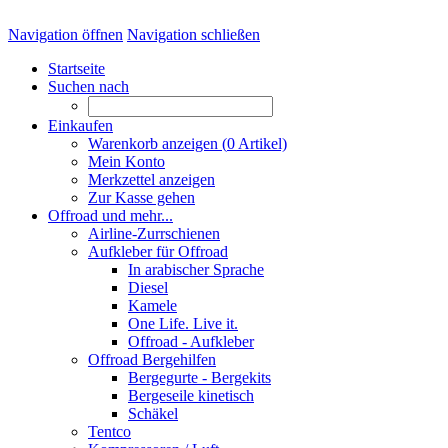
Navigation öffnen
Navigation schließen
Startseite
Suchen nach
Einkaufen
Warenkorb anzeigen (
0
Artikel)
Mein Konto
Merkzettel anzeigen
Zur Kasse gehen
Offroad und mehr...
Airline-Zurrschienen
Aufkleber für Offroad
In arabischer Sprache
Diesel
Kamele
One Life. Live it.
Offroad - Aufkleber
Offroad Bergehilfen
Bergegurte - Bergekits
Bergeseile kinetisch
Schäkel
Tentco