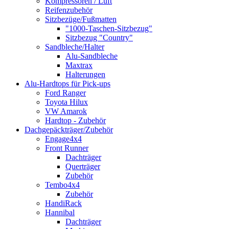
Kompressoren / Luft
Reifenzubehör
Sitzbezüge/Fußmatten
"1000-Taschen-Sitzbezug"
Sitzbezug "Country"
Sandbleche/Halter
Alu-Sandbleche
Maxtrax
Halterungen
Alu-Hardtops für Pick-ups
Ford Ranger
Toyota Hilux
VW Amarok
Hardtop - Zubehör
Dachgepäckträger/Zubehör
Engage4x4
Front Runner
Dachträger
Querträger
Zubehör
Tembo4x4
Zubehör
HandiRack
Hannibal
Dachträger