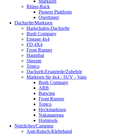
Markisen
Rhino-Rack
Pioneer Plattform
Querträger
Dachzelte/Markisen
Hartschalen-Dachzelte
Bush Company
Engage 4x4
FD 4X4
Front Runner
Hannibal
Sheepie
Tentco
Dachzelt-Ersatzteile/Zubehör
Markisen für 4x4 - SUV - Vans
Bush Company
ARB
Batwing
Front Runner
Tentco
Heckmarkisen
Nakatanenga
Horntools
Nützliches/Camping
Anti-Rutsch-Klebeband