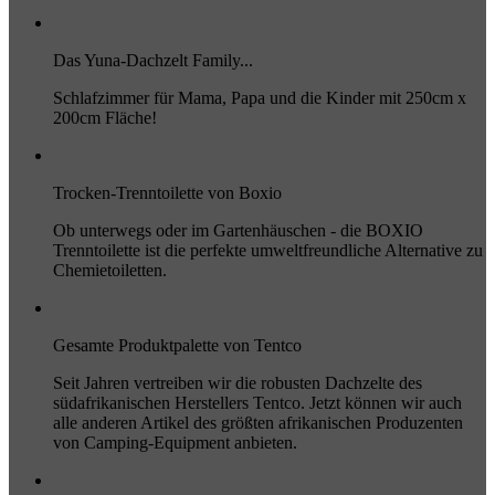
Das Yuna-Dachzelt Family...
Schlafzimmer für Mama, Papa und die Kinder mit 250cm x
200cm Fläche!
Trocken-Trenntoilette von Boxio
Ob unterwegs oder im Gartenhäuschen - die BOXIO
Trenntoilette ist die perfekte umweltfreundliche Alternative zu
Chemietoiletten.
Gesamte Produktpalette von Tentco
Seit Jahren vertreiben wir die robusten Dachzelte des
südafrikanischen Herstellers Tentco. Jetzt können wir auch
alle anderen Artikel des größten afrikanischen Produzenten
von Camping-Equipment anbieten.