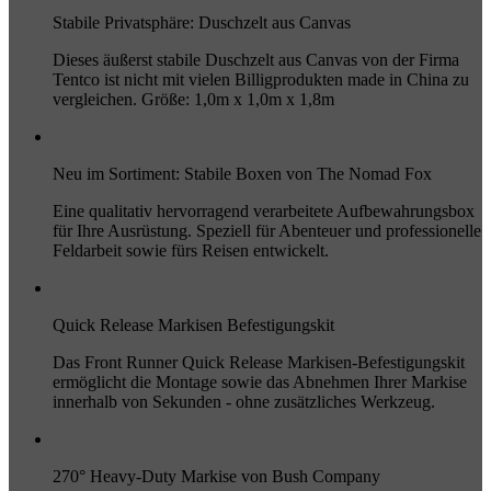
Stabile Privatsphäre: Duschzelt aus Canvas
Dieses äußerst stabile Duschzelt aus Canvas von der Firma
Tentco ist nicht mit vielen Billigprodukten made in China zu
vergleichen. Größe: 1,0m x 1,0m x 1,8m
Neu im Sortiment: Stabile Boxen von The Nomad Fox
Eine qualitativ hervorragend verarbeitete Aufbewahrungsbox
für Ihre Ausrüstung. Speziell für Abenteuer und professionelle
Feldarbeit sowie fürs Reisen entwickelt.
Quick Release Markisen Befestigungskit
Das Front Runner Quick Release Markisen-Befestigungskit
ermöglicht die Montage sowie das Abnehmen Ihrer Markise
innerhalb von Sekunden - ohne zusätzliches Werkzeug.
270° Heavy-Duty Markise von Bush Company