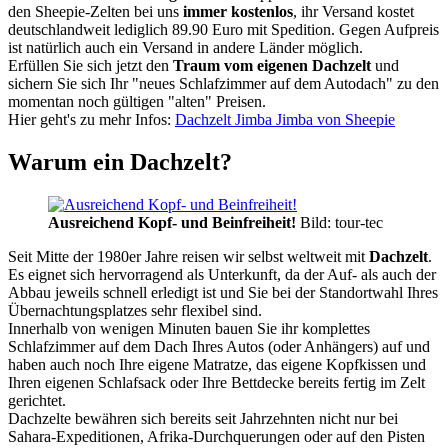
den Sheepie-Zelten bei uns
immer kostenlos
, ihr Versand kostet
deutschlandweit lediglich 89.90 Euro mit Spedition. Gegen Aufpreis
ist natürlich auch ein Versand in andere Länder möglich.
Erfüllen Sie sich jetzt den
Traum vom eigenen Dachzelt
und
sichern Sie sich Ihr "neues Schlafzimmer auf dem Autodach" zu den
momentan noch gültigen "alten" Preisen.
Hier geht's zu mehr Infos:
Dachzelt Jimba Jimba von Sheepie
Warum ein Dachzelt?
Ausreichend Kopf- und Beinfreiheit!
Bild: tour-tec
Seit Mitte der 1980er Jahre reisen wir selbst weltweit mit
Dachzelt
.
Es eignet sich hervorragend als Unterkunft, da der Auf- als auch der
Abbau jeweils schnell erledigt ist und Sie bei der Standortwahl Ihres
Übernachtungsplatzes sehr flexibel sind.
Innerhalb von wenigen Minuten bauen Sie ihr komplettes
Schlafzimmer auf dem Dach Ihres Autos (oder Anhängers) auf und
haben auch noch Ihre eigene Matratze, das eigene Kopfkissen und
Ihren eigenen Schlafsack oder Ihre Bettdecke bereits fertig im Zelt
gerichtet.
Dachzelte bewähren sich bereits seit Jahrzehnten nicht nur bei
Sahara-Expeditionen, Afrika-Durchquerungen oder auf den Pisten