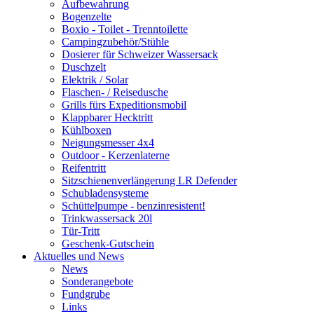
Aufbewahrung
Bogenzelte
Boxio - Toilet - Trenntoilette
Campingzubehör/Stühle
Dosierer für Schweizer Wassersack
Duschzelt
Elektrik / Solar
Flaschen- / Reisedusche
Grills fürs Expeditionsmobil
Klappbarer Hecktritt
Kühlboxen
Neigungsmesser 4x4
Outdoor - Kerzenlaterne
Reifentritt
Sitzschienenverlängerung LR Defender
Schubladensysteme
Schüttelpumpe - benzinresistent!
Trinkwassersack 20l
Tür-Tritt
Geschenk-Gutschein
Aktuelles und News
News
Sonderangebote
Fundgrube
Links