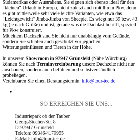
Südamerikas oder Australiens. Sie eignen sich ebenso ideal für den
"kleinen" Urlaub in Europa, nicht zuletzt auch mit Ihrem Pkw, denn
es gibt mittlerweile sehr viele leichte Varianten, wie etwa das
"Leichtgewicht" Jimba-Jimba von Sheepie. Es wiegt nur 39 bzw. 43
kg (je nach Größe) und ist, gerade was die Dachlast betrifft, speziell
für Pkw konstruiert.
Mit einem Dachzelt sind Sie nicht nur unabhängig vom Gelände,
sondern Sie schlafen auch geschützt vor jeglichen
Witterungseinflüssen und Tieren in der Höhe.
In unserem
Showroom in 97947 Grünsfeld
(Nähe Würzburg)
können Sie nach
Terminvereinbarung
unsere Dachzelte nicht nur
anschauen, sondern auch befühlen und selbstverständlich
probeliegen.
Vereinbaren Sie einen Beratungstermin:
info@tour-tec.de
SO ERREICHEN SIE UNS...
Industriepark ob der Tauber
Georg-Stecher-Str. 8
D-97947 Grünsfeld
Telefon: 09346/4179955
E-Mail: info@tour-tec.de