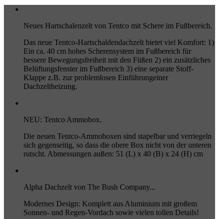
Neues Hartschalenzelt von Tentco mit Schere im Fußbereich.
Das neue Tentco-Hartschaldendachzelt bietet viel Komfort: 1)
Ein ca. 40 cm hohes Scherensystem im Fußbereich für
bessere Bewegungsfreiheit mit den Füßen 2) ein zusätzliches
Belüftungsfenster im Fußbereich 3) eine separate Stoff-
Klappe z.B. zur problemlosen Einführungeiner
Dachzeltheizung.
NEU: Tentco Ammobox.
Die neuen Tentco-Ammoboxen sind stapelbar und verriegeln
sich gegenseitig, so dass die obere Box nicht von der unteren
rutscht. Abmessungen außen: 51 (L) x 40 (B) x 24 (H) cm
Alpha Dachzelt von The Bush Company...
Modernes Design: Komplett aus Aluminium mit großem
Sonnen- und Regen-Vordach sowie vielen tollen Details!