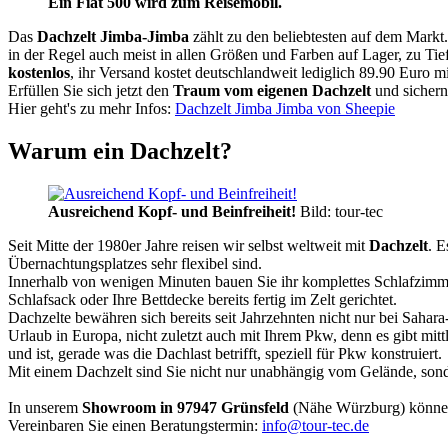
Ein Fiat 500 wird zum Reisemobil.
Das
Dachzelt
Jimba-Jimba
zählt zu den beliebtesten auf dem Markt
in der Regel auch meist in allen Größen und Farben auf Lager, zu Tie
kostenlos
, ihr Versand kostet deutschlandweit lediglich 89.90 Euro m
Erfüllen Sie sich jetzt den
Traum vom eigenen Dachzelt
und sichern
Hier geht's zu mehr Infos:
Dachzelt Jimba Jimba von Sheepie
Warum ein Dachzelt?
Ausreichend Kopf- und Beinfreiheit!
Bild: tour-tec
Seit Mitte der 1980er Jahre reisen wir selbst weltweit mit
Dachzelt
. E
Übernachtungsplatzes sehr flexibel sind.
Innerhalb von wenigen Minuten bauen Sie ihr komplettes Schlafzimme
Schlafsack oder Ihre Bettdecke bereits fertig im Zelt gerichtet.
Dachzelte bewähren sich bereits seit Jahrzehnten nicht nur bei Sahar
Urlaub in Europa, nicht zuletzt auch mit Ihrem Pkw, denn es gibt mit
und ist, gerade was die Dachlast betrifft, speziell für Pkw konstruiert.
Mit einem Dachzelt sind Sie nicht nur unabhängig vom Gelände, sonde
In unserem
Showroom in 97947 Grünsfeld
(Nähe Würzburg) könne
Vereinbaren Sie einen Beratungstermin:
info@tour-tec.de