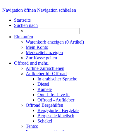
Navigation öffnen
Navigation schließen
Startseite
Suchen nach
Einkaufen
Warenkorb anzeigen (
0
Artikel)
Mein Konto
Merkzettel anzeigen
Zur Kasse gehen
Offroad und mehr...
Airline-Zurrschienen
Aufkleber für Offroad
In arabischer Sprache
Diesel
Kamele
One Life. Live it.
Offroad - Aufkleber
Offroad Bergehilfen
Bergegurte - Bergekits
Bergeseile kinetisch
Schäkel
Tentco