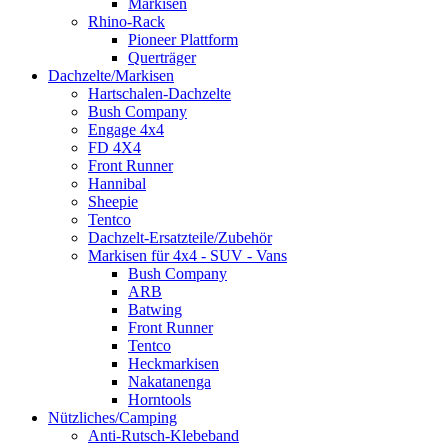
Markisen
Rhino-Rack
Pioneer Plattform
Querträger
Dachzelte/Markisen
Hartschalen-Dachzelte
Bush Company
Engage 4x4
FD 4X4
Front Runner
Hannibal
Sheepie
Tentco
Dachzelt-Ersatzteile/Zubehör
Markisen für 4x4 - SUV - Vans
Bush Company
ARB
Batwing
Front Runner
Tentco
Heckmarkisen
Nakatanenga
Horntools
Nützliches/Camping
Anti-Rutsch-Klebeband