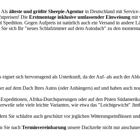
. Als
älteste und größte Sheepie-Agentur
in Deutschland mit Service-P
fstpreisen! Die
Erstmontage inklusive umfassender Einweisung
mit 
it Spedition. Gegen Aufpreis ist natürlich auch ein Versand in andere 
 Sie sich Ihr "neues Schlafzimmer auf dem Autodach" zu den momentan
s eignet sich hervorragend als Unterkunft, da der Auf- als auch der Abba
r auf dem Dach Ihres Autos (oder Anhängers) auf und haben auch noch
a-Expeditionen, Afrika-Durchquerungen oder auf den Pisten Südamerikas
tlerweile sehr viele leichte Varianten, wie etwa das "Leichtgewicht" J
rn Sie schlafen auch geschützt vor jeglichen Witterungseinflüssen und
n Sie nach
Terminvereinbarung
unsere Dachzelte nicht nur anschauen