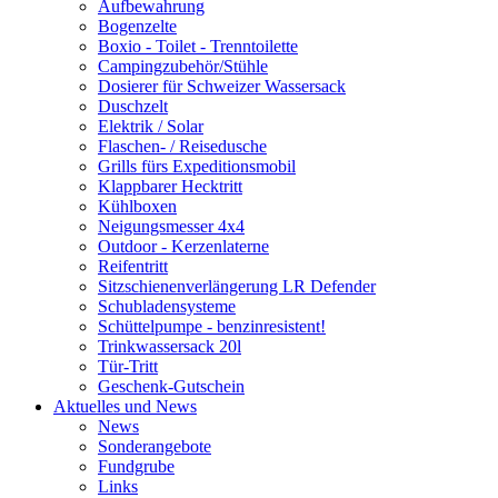
Aufbewahrung
Bogenzelte
Boxio - Toilet - Trenntoilette
Campingzubehör/Stühle
Dosierer für Schweizer Wassersack
Duschzelt
Elektrik / Solar
Flaschen- / Reisedusche
Grills fürs Expeditionsmobil
Klappbarer Hecktritt
Kühlboxen
Neigungsmesser 4x4
Outdoor - Kerzenlaterne
Reifentritt
Sitzschienenverlängerung LR Defender
Schubladensysteme
Schüttelpumpe - benzinresistent!
Trinkwassersack 20l
Tür-Tritt
Geschenk-Gutschein
Aktuelles und News
News
Sonderangebote
Fundgrube
Links