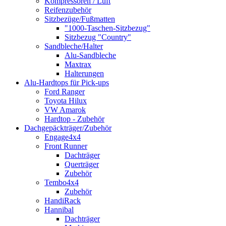
Kompressoren / Luft
Reifenzubehör
Sitzbezüge/Fußmatten
"1000-Taschen-Sitzbezug"
Sitzbezug "Country"
Sandbleche/Halter
Alu-Sandbleche
Maxtrax
Halterungen
Alu-Hardtops für Pick-ups
Ford Ranger
Toyota Hilux
VW Amarok
Hardtop - Zubehör
Dachgepäckträger/Zubehör
Engage4x4
Front Runner
Dachträger
Querträger
Zubehör
Tembo4x4
Zubehör
HandiRack
Hannibal
Dachträger