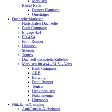
Markisen
Rhino-Rack
Pioneer Plattform
Querträger
Dachzelte/Markisen
Hartschalen-Dachzelte
Bush Company
Engage 4x4
FD 4X4
Front Runner
Hannibal
Sheepie
Tentco
Dachzelt-Ersatzteile/Zubehör
Markisen für 4x4 - SUV - Vans
Bush Company
ARB
Batwing
Front Runner
Tentco
Heckmarkisen
Nakatanenga
Horntools
Nützliches/Camping
Anti-Rutsch-Klebeband