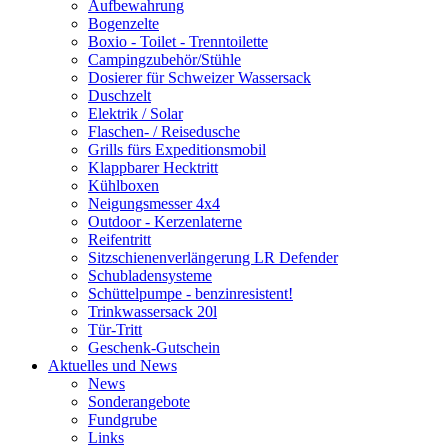
Aufbewahrung
Bogenzelte
Boxio - Toilet - Trenntoilette
Campingzubehör/Stühle
Dosierer für Schweizer Wassersack
Duschzelt
Elektrik / Solar
Flaschen- / Reisedusche
Grills fürs Expeditionsmobil
Klappbarer Hecktritt
Kühlboxen
Neigungsmesser 4x4
Outdoor - Kerzenlaterne
Reifentritt
Sitzschienenverlängerung LR Defender
Schubladensysteme
Schüttelpumpe - benzinresistent!
Trinkwassersack 20l
Tür-Tritt
Geschenk-Gutschein
Aktuelles und News
News
Sonderangebote
Fundgrube
Links