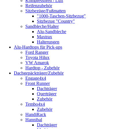
Kompressoren / Luft
Reifenzubehör
Sitzbezüge/Fußmatten
"1000-Taschen-Sitzbezug"
Sitzbezug "Country"
Sandbleche/Halter
Alu-Sandbleche
Maxtrax
Halterungen
Alu-Hardtops für Pick-ups
Ford Ranger
Toyota Hilux
VW Amarok
Hardtop - Zubehör
Dachgepäckträger/Zubehör
Engage4x4
Front Runner
Dachträger
Querträger
Zubehör
Tembo4x4
Zubehör
HandiRack
Hannibal
Dachträger