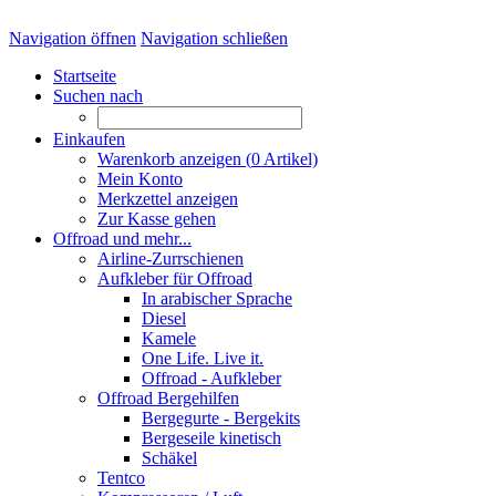
Navigation öffnen
Navigation schließen
Startseite
Suchen nach
Einkaufen
Warenkorb anzeigen (
0
Artikel)
Mein Konto
Merkzettel anzeigen
Zur Kasse gehen
Offroad und mehr...
Airline-Zurrschienen
Aufkleber für Offroad
In arabischer Sprache
Diesel
Kamele
One Life. Live it.
Offroad - Aufkleber
Offroad Bergehilfen
Bergegurte - Bergekits
Bergeseile kinetisch
Schäkel
Tentco