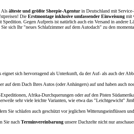
. Als
älteste und größte Sheepie-Agentur
in Deutschland mit Service-P
fstpreisen! Die
Erstmontage inklusive umfassender Einweisung
mit 
it Spedition. Gegen Aufpreis ist natürlich auch ein Versand in andere 
 Sie sich Ihr "neues Schlafzimmer auf dem Autodach" zu den momentan
s eignet sich hervorragend als Unterkunft, da der Auf- als auch der Abba
r auf dem Dach Ihres Autos (oder Anhängers) auf und haben auch noch
a-Expeditionen, Afrika-Durchquerungen oder auf den Pisten Südamerikas
tlerweile sehr viele leichte Varianten, wie etwa das "Leichtgewicht" J
rn Sie schlafen auch geschützt vor jeglichen Witterungseinflüssen und
n Sie nach
Terminvereinbarung
unsere Dachzelte nicht nur anschauen