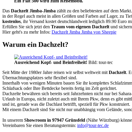
Ein Fiat 500 wird zum Reisemobil.
Das
Dachzelt
Jimba-Jimba
zählt zu den beliebtesten auf dem Markt
in der Regel auch meist in allen Größen und Farben auf Lager, zu Tie
kostenlos
, ihr Versand kostet deutschlandweit lediglich 89.90 Euro m
Erfüllen Sie sich jetzt den
Traum vom eigenen Dachzelt
und sichern
Hier geht's zu mehr Infos:
Dachzelt Jimba Jimba von Sheepie
Warum ein Dachzelt?
Ausreichend Kopf- und Beinfreiheit!
Bild: tour-tec
Seit Mitte der 1980er Jahre reisen wir selbst weltweit mit
Dachzelt
. E
Übernachtungsplatzes sehr flexibel sind.
Innerhalb von wenigen Minuten bauen Sie ihr komplettes Schlafzimme
Schlafsack oder Ihre Bettdecke bereits fertig im Zelt gerichtet.
Dachzelte bewähren sich bereits seit Jahrzehnten nicht nur bei Sahar
Urlaub in Europa, nicht zuletzt auch mit Ihrem Pkw, denn es gibt mit
und ist, gerade was die Dachlast betrifft, speziell für Pkw konstruiert.
Mit einem Dachzelt sind Sie nicht nur unabhängig vom Gelände, sonde
In unserem
Showroom in 97947 Grünsfeld
(Nähe Würzburg) könne
Vereinbaren Sie einen Beratungstermin:
info@tour-tec.de