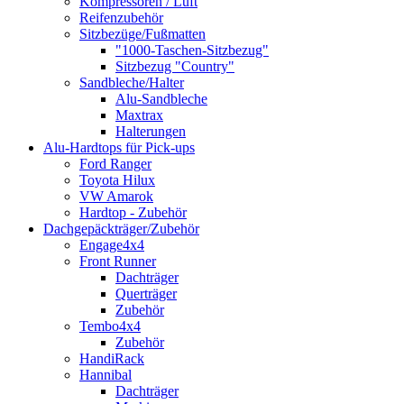
Kompressoren / Luft
Reifenzubehör
Sitzbezüge/Fußmatten
"1000-Taschen-Sitzbezug"
Sitzbezug "Country"
Sandbleche/Halter
Alu-Sandbleche
Maxtrax
Halterungen
Alu-Hardtops für Pick-ups
Ford Ranger
Toyota Hilux
VW Amarok
Hardtop - Zubehör
Dachgepäckträger/Zubehör
Engage4x4
Front Runner
Dachträger
Querträger
Zubehör
Tembo4x4
Zubehör
HandiRack
Hannibal
Dachträger