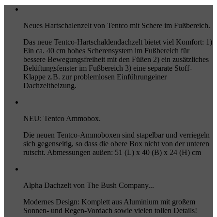
Neues Hartschalenzelt von Tentco mit Schere im Fußbereich.
Das neue Tentco-Hartschaldendachzelt bietet viel Komfort: 1)
Ein ca. 40 cm hohes Scherensystem im Fußbereich für
bessere Bewegungsfreiheit mit den Füßen 2) ein zusätzliches
Belüftungsfenster im Fußbereich 3) eine separate Stoff-
Klappe z.B. zur problemlosen Einführungeiner
Dachzeltheizung.
NEU: Tentco Ammobox.
Die neuen Tentco-Ammoboxen sind stapelbar und verriegeln
sich gegenseitig, so dass die obere Box nicht von der unteren
rutscht. Abmessungen außen: 51 (L) x 40 (B) x 24 (H) cm
Alpha Dachzelt von The Bush Company...
Modernes Design: Komplett aus Aluminium mit großem
Sonnen- und Regen-Vordach sowie vielen tollen Details!