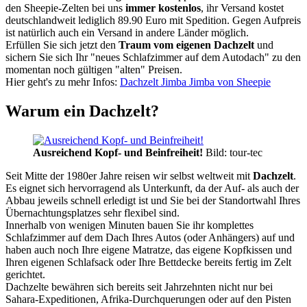
den Sheepie-Zelten bei uns
immer kostenlos
, ihr Versand kostet
deutschlandweit lediglich 89.90 Euro mit Spedition. Gegen Aufpreis
ist natürlich auch ein Versand in andere Länder möglich.
Erfüllen Sie sich jetzt den
Traum vom eigenen Dachzelt
und
sichern Sie sich Ihr "neues Schlafzimmer auf dem Autodach" zu den
momentan noch gültigen "alten" Preisen.
Hier geht's zu mehr Infos:
Dachzelt Jimba Jimba von Sheepie
Warum ein Dachzelt?
Ausreichend Kopf- und Beinfreiheit!
Bild: tour-tec
Seit Mitte der 1980er Jahre reisen wir selbst weltweit mit
Dachzelt
.
Es eignet sich hervorragend als Unterkunft, da der Auf- als auch der
Abbau jeweils schnell erledigt ist und Sie bei der Standortwahl Ihres
Übernachtungsplatzes sehr flexibel sind.
Innerhalb von wenigen Minuten bauen Sie ihr komplettes
Schlafzimmer auf dem Dach Ihres Autos (oder Anhängers) auf und
haben auch noch Ihre eigene Matratze, das eigene Kopfkissen und
Ihren eigenen Schlafsack oder Ihre Bettdecke bereits fertig im Zelt
gerichtet.
Dachzelte bewähren sich bereits seit Jahrzehnten nicht nur bei
Sahara-Expeditionen, Afrika-Durchquerungen oder auf den Pisten