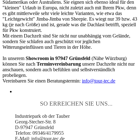
Südamerikas oder Australiens. Sie eignen sich ebenso ideal für den
"kleinen" Urlaub in Europa, nicht zuletzt auch mit Ihrem Pkw, denn
es gibt mittlerweile sehr viele leichte Varianten, wie etwa das
"Leichtgewicht" Jimba-Jimba von Sheepie. Es wiegt nur 39 bzw. 43
kg (je nach Größe) und ist, gerade was die Dachlast betrifft, speziell
für Pkw konstruiert.
Mit einem Dachzelt sind Sie nicht nur unabhängig vom Gelände,
sondern Sie schlafen auch geschützt vor jeglichen
Witterungseinflüssen und Tieren in der Höhe.
In unserem
Showroom in 97947 Grünsfeld
(Nähe Würzburg)
können Sie nach
Terminvereinbarung
unsere Dachzelte nicht nur
anschauen, sondern auch befühlen und selbstverständlich
probeliegen.
Vereinbaren Sie einen Beratungstermin:
info@tour-tec.de
SO ERREICHEN SIE UNS...
Industriepark ob der Tauber
Georg-Stecher-Str. 8
D-97947 Grünsfeld
Telefon: 09346/4179955
E-Mail: info@tour-tec.de