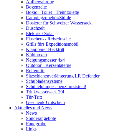
Aufbewahrung
Bogenzelte
Boxio - Toilet - Trenntoilette
Campingzubehör/Stühle
Dosierer für Schweizer Wassersack
Duschzelt
Elektrik / Solar
Flaschen- / Reisedusche
Grills fürs Expeditionsmobil
Klappbarer Hecktritt
Kühlboxen
Neigungsmesser 4x4
Outdoor - Kerzenlaterne
Reifentritt
Sitzschienenverlängerung LR Defender
Schubladensysteme
Schüttelpumpe - benzinresistent!
Trinkwassersack 20l
Tür-Tritt
Geschenk-Gutschein
Aktuelles und News
News
Sonderangebote
Fundgrube
Links