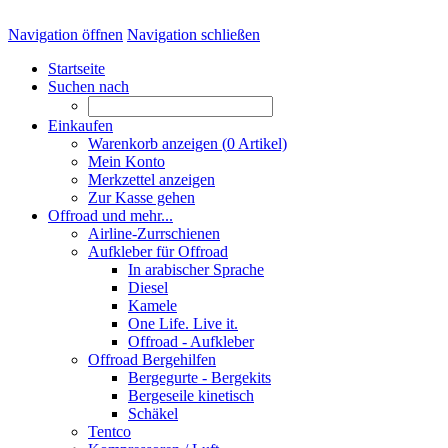
Navigation öffnen
Navigation schließen
Startseite
Suchen nach
Einkaufen
Warenkorb anzeigen (
0
Artikel)
Mein Konto
Merkzettel anzeigen
Zur Kasse gehen
Offroad und mehr...
Airline-Zurrschienen
Aufkleber für Offroad
In arabischer Sprache
Diesel
Kamele
One Life. Live it.
Offroad - Aufkleber
Offroad Bergehilfen
Bergegurte - Bergekits
Bergeseile kinetisch
Schäkel
Tentco