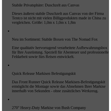
Stabile Privatsphäre: Duschzelt aus Canvas
Dieses äußerst stabile Duschzelt aus Canvas von der Firma
Tentco ist nicht mit vielen Billigprodukten made in China zu
vergleichen. Größe: 1,0m x 1,0m x 1,8m
Neu im Sortiment: Stabile Boxen von The Nomad Fox
Eine qualitativ hervorragend verarbeitete Aufbewahrungsbox
für Ihre Ausrüstung. Speziell für Abenteuer und professionelle
Feldarbeit sowie fürs Reisen entwickelt.
Quick Release Markisen Befestigungskit
Das Front Runner Quick Release Markisen-Befestigungskit
ermöglicht die Montage sowie das Abnehmen Ihrer Markise
innerhalb von Sekunden - ohne zusätzliches Werkzeug.
270° Heavy-Duty Markise von Bush Company