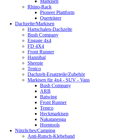
Markisen
Rhino-Rack
Pioneer Plattform
Querträger
Dachzelte/Markisen
Hartschalen-Dachzelte
Bush Company
Engage 4x4
FD 4X4
Front Runner
Hannibal
Sheepie
Tentco
Dachzelt-Ersatzteile/Zubehör
Markisen für 4x4 - SUV - Vans
Bush Company
ARB
Batwing
Front Runner
Tentco
Heckmarkisen
Nakatanenga
Horntools
Nützliches/Camping
Anti-Rutsch-Klebeband