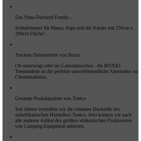
Das Yuna-Dachzelt Family...
Schlafzimmer für Mama, Papa und die Kinder mit 250cm x
200cm Fläche!
Trocken-Trenntoilette von Boxio
Ob unterwegs oder im Gartenhäuschen - die BOXIO
Trenntoilette ist die perfekte umweltfreundliche Alternative zu
Chemietoiletten.
Gesamte Produktpalette von Tentco
Seit Jahren vertreiben wir die robusten Dachzelte des
südafrikanischen Herstellers Tentco. Jetzt können wir auch
alle anderen Artikel des größten afrikanischen Produzenten
von Camping-Equipment anbieten.