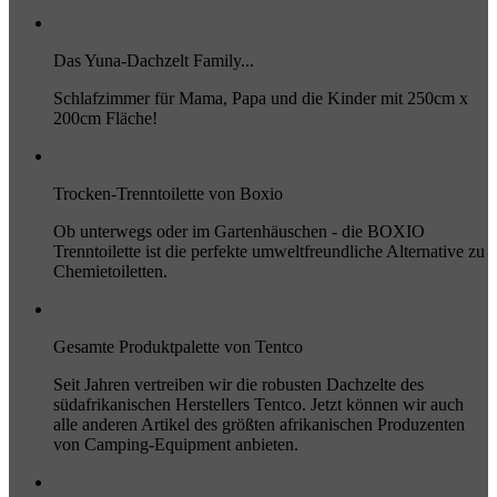
Das Yuna-Dachzelt Family...
Schlafzimmer für Mama, Papa und die Kinder mit 250cm x
200cm Fläche!
Trocken-Trenntoilette von Boxio
Ob unterwegs oder im Gartenhäuschen - die BOXIO
Trenntoilette ist die perfekte umweltfreundliche Alternative zu
Chemietoiletten.
Gesamte Produktpalette von Tentco
Seit Jahren vertreiben wir die robusten Dachzelte des
südafrikanischen Herstellers Tentco. Jetzt können wir auch
alle anderen Artikel des größten afrikanischen Produzenten
von Camping-Equipment anbieten.