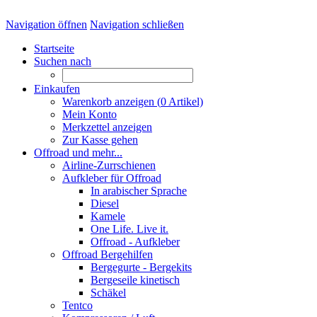
Navigation öffnen
Navigation schließen
Startseite
Suchen nach
Einkaufen
Warenkorb anzeigen (
0
Artikel)
Mein Konto
Merkzettel anzeigen
Zur Kasse gehen
Offroad und mehr...
Airline-Zurrschienen
Aufkleber für Offroad
In arabischer Sprache
Diesel
Kamele
One Life. Live it.
Offroad - Aufkleber
Offroad Bergehilfen
Bergegurte - Bergekits
Bergeseile kinetisch
Schäkel
Tentco