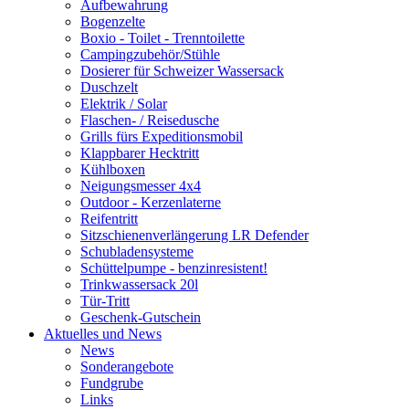
Aufbewahrung
Bogenzelte
Boxio - Toilet - Trenntoilette
Campingzubehör/Stühle
Dosierer für Schweizer Wassersack
Duschzelt
Elektrik / Solar
Flaschen- / Reisedusche
Grills fürs Expeditionsmobil
Klappbarer Hecktritt
Kühlboxen
Neigungsmesser 4x4
Outdoor - Kerzenlaterne
Reifentritt
Sitzschienenverlängerung LR Defender
Schubladensysteme
Schüttelpumpe - benzinresistent!
Trinkwassersack 20l
Tür-Tritt
Geschenk-Gutschein
Aktuelles und News
News
Sonderangebote
Fundgrube
Links