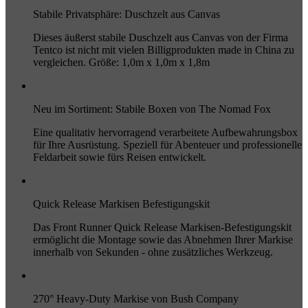
Stabile Privatsphäre: Duschzelt aus Canvas
Dieses äußerst stabile Duschzelt aus Canvas von der Firma
Tentco ist nicht mit vielen Billigprodukten made in China zu
vergleichen. Größe: 1,0m x 1,0m x 1,8m
Neu im Sortiment: Stabile Boxen von The Nomad Fox
Eine qualitativ hervorragend verarbeitete Aufbewahrungsbox
für Ihre Ausrüstung. Speziell für Abenteuer und professionelle
Feldarbeit sowie fürs Reisen entwickelt.
Quick Release Markisen Befestigungskit
Das Front Runner Quick Release Markisen-Befestigungskit
ermöglicht die Montage sowie das Abnehmen Ihrer Markise
innerhalb von Sekunden - ohne zusätzliches Werkzeug.
270° Heavy-Duty Markise von Bush Company