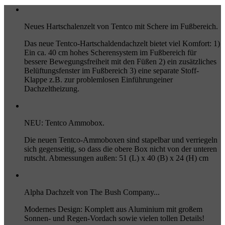
Neues Hartschalenzelt von Tentco mit Schere im Fußbereich.
Das neue Tentco-Hartschaldendachzelt bietet viel Komfort: 1)
Ein ca. 40 cm hohes Scherensystem im Fußbereich für
bessere Bewegungsfreiheit mit den Füßen 2) ein zusätzliches
Belüftungsfenster im Fußbereich 3) eine separate Stoff-
Klappe z.B. zur problemlosen Einführungeiner
Dachzeltheizung.
NEU: Tentco Ammobox.
Die neuen Tentco-Ammoboxen sind stapelbar und verriegeln
sich gegenseitig, so dass die obere Box nicht von der unteren
rutscht. Abmessungen außen: 51 (L) x 40 (B) x 24 (H) cm
Alpha Dachzelt von The Bush Company...
Modernes Design: Komplett aus Aluminium mit großem
Sonnen- und Regen-Vordach sowie vielen tollen Details!