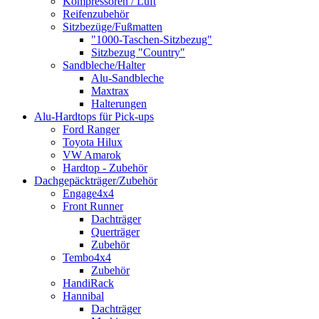
Kompressoren / Luft
Reifenzubehör
Sitzbezüge/Fußmatten
"1000-Taschen-Sitzbezug"
Sitzbezug "Country"
Sandbleche/Halter
Alu-Sandbleche
Maxtrax
Halterungen
Alu-Hardtops für Pick-ups
Ford Ranger
Toyota Hilux
VW Amarok
Hardtop - Zubehör
Dachgepäckträger/Zubehör
Engage4x4
Front Runner
Dachträger
Querträger
Zubehör
Tembo4x4
Zubehör
HandiRack
Hannibal
Dachträger