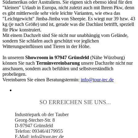
Südamerikas oder Australiens. Sie eignen sich ebenso ideal für den
"kleinen" Urlaub in Europa, nicht zuletzt auch mit Ihrem Pkw, denn
es gibt mittlerweile sehr viele leichte Varianten, wie etwa das
"Leichtgewicht" Jimba-Jimba von Sheepie. Es wiegt nur 39 bzw. 43
kg (je nach Größe) und ist, gerade was die Dachlast betrifft, speziell
für Pkw konstruiert.
Mit einem Dachzelt sind Sie nicht nur unabhängig vom Gelände,
sondern Sie schlafen auch geschützt vor jeglichen
Witterungseinflüssen und Tieren in der Höhe.
In unserem
Showroom in 97947 Grünsfeld
(Nähe Würzburg)
können Sie nach
Terminvereinbarung
unsere Dachzelte nicht nur
anschauen, sondern auch befühlen und selbstverständlich
probeliegen.
Vereinbaren Sie einen Beratungstermin:
info@tour-tec.de
SO ERREICHEN SIE UNS...
Industriepark ob der Tauber
Georg-Stecher-Str. 8
D-97947 Grünsfeld
Telefon: 09346/4179955
E-Mail: info@tour-tec.de