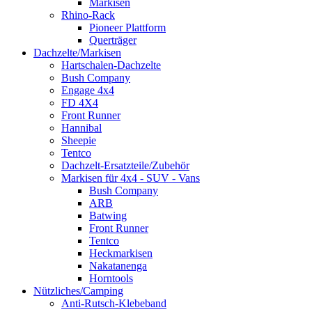
Markisen
Rhino-Rack
Pioneer Plattform
Querträger
Dachzelte/Markisen
Hartschalen-Dachzelte
Bush Company
Engage 4x4
FD 4X4
Front Runner
Hannibal
Sheepie
Tentco
Dachzelt-Ersatzteile/Zubehör
Markisen für 4x4 - SUV - Vans
Bush Company
ARB
Batwing
Front Runner
Tentco
Heckmarkisen
Nakatanenga
Horntools
Nützliches/Camping
Anti-Rutsch-Klebeband