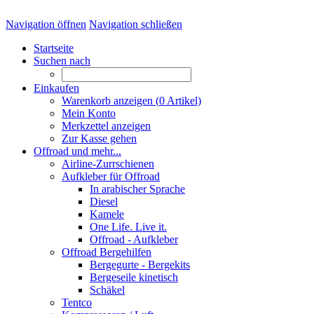
Navigation öffnen
Navigation schließen
Startseite
Suchen nach
Einkaufen
Warenkorb anzeigen (
0
Artikel)
Mein Konto
Merkzettel anzeigen
Zur Kasse gehen
Offroad und mehr...
Airline-Zurrschienen
Aufkleber für Offroad
In arabischer Sprache
Diesel
Kamele
One Life. Live it.
Offroad - Aufkleber
Offroad Bergehilfen
Bergegurte - Bergekits
Bergeseile kinetisch
Schäkel
Tentco