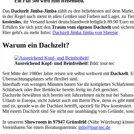
Ein Fiat 500 wird zum Reisemobil.
Das
Dachzelt
Jimba-Jimba
zählt zu den beliebtesten auf dem Markt
in der Regel auch meist in allen Größen und Farben auf Lager, zu Tie
kostenlos
, ihr Versand kostet deutschlandweit lediglich 89.90 Euro m
Erfüllen Sie sich jetzt den
Traum vom eigenen Dachzelt
und sichern
Hier geht's zu mehr Infos:
Dachzelt Jimba Jimba von Sheepie
Warum ein Dachzelt?
Ausreichend Kopf- und Beinfreiheit!
Bild: tour-tec
Seit Mitte der 1980er Jahre reisen wir selbst weltweit mit
Dachzelt
. E
Übernachtungsplatzes sehr flexibel sind.
Innerhalb von wenigen Minuten bauen Sie ihr komplettes Schlafzimme
Schlafsack oder Ihre Bettdecke bereits fertig im Zelt gerichtet.
Dachzelte bewähren sich bereits seit Jahrzehnten nicht nur bei Sahar
Urlaub in Europa, nicht zuletzt auch mit Ihrem Pkw, denn es gibt mit
und ist, gerade was die Dachlast betrifft, speziell für Pkw konstruiert.
Mit einem Dachzelt sind Sie nicht nur unabhängig vom Gelände, sonde
In unserem
Showroom in 97947 Grünsfeld
(Nähe Würzburg) könne
Vereinbaren Sie einen Beratungstermin:
info@tour-tec.de