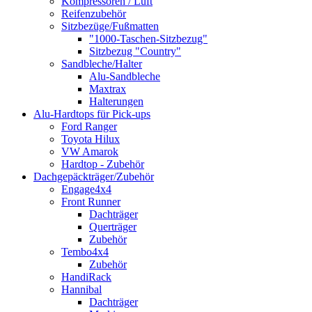
Kompressoren / Luft
Reifenzubehör
Sitzbezüge/Fußmatten
"1000-Taschen-Sitzbezug"
Sitzbezug "Country"
Sandbleche/Halter
Alu-Sandbleche
Maxtrax
Halterungen
Alu-Hardtops für Pick-ups
Ford Ranger
Toyota Hilux
VW Amarok
Hardtop - Zubehör
Dachgepäckträger/Zubehör
Engage4x4
Front Runner
Dachträger
Querträger
Zubehör
Tembo4x4
Zubehör
HandiRack
Hannibal
Dachträger