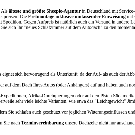
. Als
älteste und größte Sheepie-Agentur
in Deutschland mit Service-P
fstpreisen! Die
Erstmontage inklusive umfassender Einweisung
mit 
it Spedition. Gegen Aufpreis ist natürlich auch ein Versand in andere 
 Sie sich Ihr "neues Schlafzimmer auf dem Autodach" zu den momentan
s eignet sich hervorragend als Unterkunft, da der Auf- als auch der Abba
r auf dem Dach Ihres Autos (oder Anhängers) auf und haben auch noch
a-Expeditionen, Afrika-Durchquerungen oder auf den Pisten Südamerikas
tlerweile sehr viele leichte Varianten, wie etwa das "Leichtgewicht" J
rn Sie schlafen auch geschützt vor jeglichen Witterungseinflüssen und
n Sie nach
Terminvereinbarung
unsere Dachzelte nicht nur anschauen