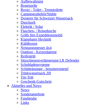
Aufbewahrung
Bogenzelte
Boxio - Toilet - Trenntoilette
Campingzubehör/Stühle
Dosierer für Schweizer Wassersack
Duschzelt
Elektrik / Solar
Flaschen- / Reisedusche
Grills fürs Expeditionsmobil
Klappbarer Hecktritt
Kühlboxen
Neigungsmesser 4x4
Outdoor - Kerzenlaterne
Reifentritt
Sitzschienenverlängerung LR Defender
Schubladensysteme
Schüttelpumpe - benzinresistent!
Trinkwassersack 20l
Tür-Tritt
Geschenk-Gutschein
Aktuelles und News
News
Sonderangebote
Fundgrube
Links