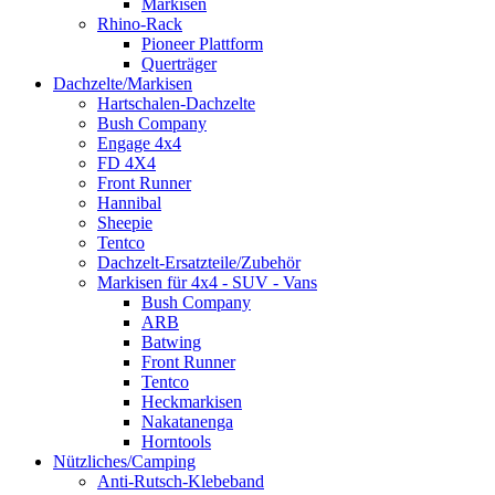
Markisen
Rhino-Rack
Pioneer Plattform
Querträger
Dachzelte/Markisen
Hartschalen-Dachzelte
Bush Company
Engage 4x4
FD 4X4
Front Runner
Hannibal
Sheepie
Tentco
Dachzelt-Ersatzteile/Zubehör
Markisen für 4x4 - SUV - Vans
Bush Company
ARB
Batwing
Front Runner
Tentco
Heckmarkisen
Nakatanenga
Horntools
Nützliches/Camping
Anti-Rutsch-Klebeband