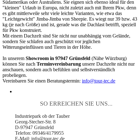
Südamerikas oder Australiens. Sie eignen sich ebenso ideal für den
"kleinen" Urlaub in Europa, nicht zuletzt auch mit Ihrem Pkw, denn
es gibt mittlerweile sehr viele leichte Varianten, wie etwa das
"Leichtgewicht" Jimba-Jimba von Sheepie. Es wiegt nur 39 bzw. 43
kg (je nach Größe) und ist, gerade was die Dachlast betrifft, speziell
für Pkw konstruiert.
Mit einem Dachzelt sind Sie nicht nur unabhängig vom Gelände,
sondern Sie schlafen auch geschützt vor jeglichen
Witterungseinflüssen und Tieren in der Höhe.
In unserem
Showroom in 97947 Grünsfeld
(Nähe Würzburg)
können Sie nach
Terminvereinbarung
unsere Dachzelte nicht nur
anschauen, sondern auch befühlen und selbstverständlich
probeliegen.
Vereinbaren Sie einen Beratungstermin:
info@tour-tec.de
SO ERREICHEN SIE UNS...
Industriepark ob der Tauber
Georg-Stecher-Str. 8
D-97947 Grünsfeld
Telefon: 09346/4179955
E-Mail: info@tour-tec.de