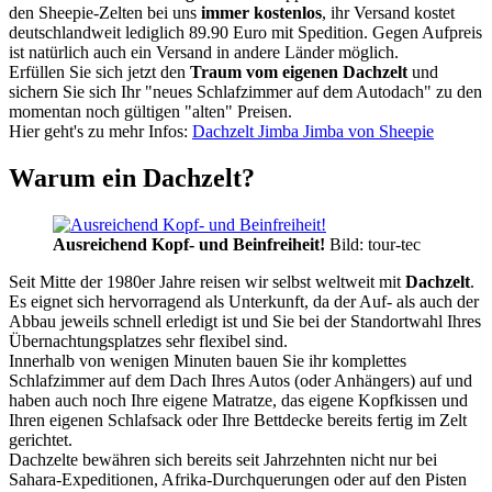
den Sheepie-Zelten bei uns
immer kostenlos
, ihr Versand kostet
deutschlandweit lediglich 89.90 Euro mit Spedition. Gegen Aufpreis
ist natürlich auch ein Versand in andere Länder möglich.
Erfüllen Sie sich jetzt den
Traum vom eigenen Dachzelt
und
sichern Sie sich Ihr "neues Schlafzimmer auf dem Autodach" zu den
momentan noch gültigen "alten" Preisen.
Hier geht's zu mehr Infos:
Dachzelt Jimba Jimba von Sheepie
Warum ein Dachzelt?
Ausreichend Kopf- und Beinfreiheit!
Bild: tour-tec
Seit Mitte der 1980er Jahre reisen wir selbst weltweit mit
Dachzelt
.
Es eignet sich hervorragend als Unterkunft, da der Auf- als auch der
Abbau jeweils schnell erledigt ist und Sie bei der Standortwahl Ihres
Übernachtungsplatzes sehr flexibel sind.
Innerhalb von wenigen Minuten bauen Sie ihr komplettes
Schlafzimmer auf dem Dach Ihres Autos (oder Anhängers) auf und
haben auch noch Ihre eigene Matratze, das eigene Kopfkissen und
Ihren eigenen Schlafsack oder Ihre Bettdecke bereits fertig im Zelt
gerichtet.
Dachzelte bewähren sich bereits seit Jahrzehnten nicht nur bei
Sahara-Expeditionen, Afrika-Durchquerungen oder auf den Pisten