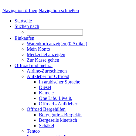
Navigation öffnen
Navigation schließen
Startseite
Suchen nach
Einkaufen
Warenkorb anzeigen (
0
Artikel)
Mein Konto
Merkzettel anzeigen
Zur Kasse gehen
Offroad und mehr...
Airline-Zurrschienen
Aufkleber für Offroad
In arabischer Sprache
Diesel
Kamele
One Life. Live it.
Offroad - Aufkleber
Offroad Bergehilfen
Bergegurte - Bergekits
Bergeseile kinetisch
Schäkel
Tentco