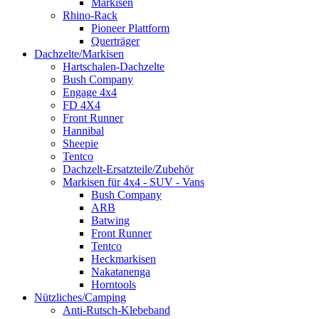
Markisen
Rhino-Rack
Pioneer Plattform
Querträger
Dachzelte/Markisen
Hartschalen-Dachzelte
Bush Company
Engage 4x4
FD 4X4
Front Runner
Hannibal
Sheepie
Tentco
Dachzelt-Ersatzteile/Zubehör
Markisen für 4x4 - SUV - Vans
Bush Company
ARB
Batwing
Front Runner
Tentco
Heckmarkisen
Nakatanenga
Horntools
Nützliches/Camping
Anti-Rutsch-Klebeband