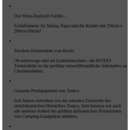
Das Yuna-Dachzelt Family...
Schlafzimmer für Mama, Papa und die Kinder mit 250cm x
200cm Fläche!
Trocken-Trenntoilette von Boxio
Ob unterwegs oder im Gartenhäuschen - die BOXIO
Trenntoilette ist die perfekte umweltfreundliche Alternative zu
Chemietoiletten.
Gesamte Produktpalette von Tentco
Seit Jahren vertreiben wir die robusten Dachzelte des
südafrikanischen Herstellers Tentco. Jetzt können wir auch
alle anderen Artikel des größten afrikanischen Produzenten
von Camping-Equipment anbieten.