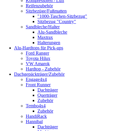
Kompressoren / Luft
Reifenzubehör
Sitzbezüge/Fußmatten
"1000-Taschen-Sitzbezug"
Sitzbezug "Country"
Sandbleche/Halter
Alu-Sandbleche
Maxtrax
Halterungen
Alu-Hardtops für Pick-ups
Ford Ranger
Toyota Hilux
VW Amarok
Hardtop - Zubehör
Dachgepäckträger/Zubehör
Engage4x4
Front Runner
Dachträger
Querträger
Zubehör
Tembo4x4
Zubehör
HandiRack
Hannibal
Dachträger