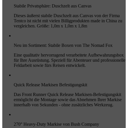
Stabile Privatsphäre: Duschzelt aus Canvas
Dieses äußerst stabile Duschzelt aus Canvas von der Firma
Tentco ist nicht mit vielen Billigprodukten made in China zu
vergleichen. Größe: 1,0m x 1,0m x 1,8m
Neu im Sortiment: Stabile Boxen von The Nomad Fox
Eine qualitativ hervorragend verarbeitete Aufbewahrungsbox
für Ihre Ausrüstung. Speziell für Abenteuer und professionelle
Feldarbeit sowie fürs Reisen entwickelt.
Quick Release Markisen Befestigungskit
Das Front Runner Quick Release Markisen-Befestigungskit
ermöglicht die Montage sowie das Abnehmen Ihrer Markise
innerhalb von Sekunden - ohne zusätzliches Werkzeug.
270° Heavy-Duty Markise von Bush Company