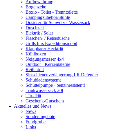
Aufbewahrung
Bogenzelte
Boxio - Toilet - Trenntoilette
Campingzubehör/Stühle
Dosierer für Schweizer Wassersack
Duschzelt
Elektrik / Solar
Flaschen- / Reisedusche
Grills fürs Expeditionsmobil
Klappbarer Hecktritt
Kühlboxen
Neigungsmesser 4x4
Outdoor - Kerzenlaterne
Reifentritt
Sitzschienenverlängerung LR Defender
Schubladensysteme
Schüttelpumpe - benzinresistent!
Trinkwassersack 20l
Tür-Tritt
Geschenk-Gutschein
Aktuelles und News
News
Sonderangebote
Fundgrube
Links