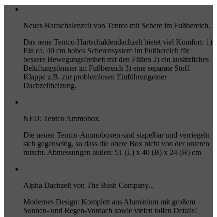
Neues Hartschalenzelt von Tentco mit Schere im Fußbereich.
Das neue Tentco-Hartschaldendachzelt bietet viel Komfort: 1)
Ein ca. 40 cm hohes Scherensystem im Fußbereich für
bessere Bewegungsfreiheit mit den Füßen 2) ein zusätzliches
Belüftungsfenster im Fußbereich 3) eine separate Stoff-
Klappe z.B. zur problemlosen Einführungeiner
Dachzeltheizung.
NEU: Tentco Ammobox.
Die neuen Tentco-Ammoboxen sind stapelbar und verriegeln
sich gegenseitig, so dass die obere Box nicht von der unteren
rutscht. Abmessungen außen: 51 (L) x 40 (B) x 24 (H) cm
Alpha Dachzelt von The Bush Company...
Modernes Design: Komplett aus Aluminium mit großem
Sonnen- und Regen-Vordach sowie vielen tollen Details!