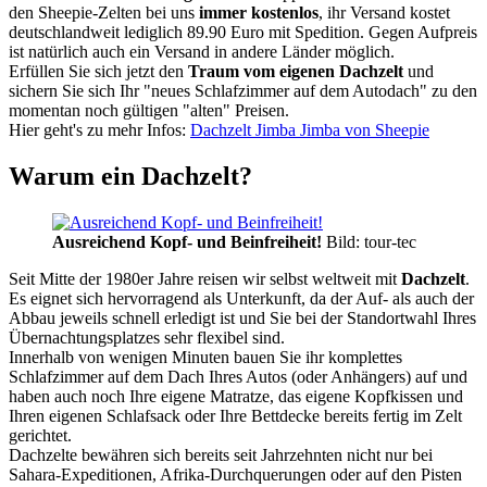
den Sheepie-Zelten bei uns
immer kostenlos
, ihr Versand kostet
deutschlandweit lediglich 89.90 Euro mit Spedition. Gegen Aufpreis
ist natürlich auch ein Versand in andere Länder möglich.
Erfüllen Sie sich jetzt den
Traum vom eigenen Dachzelt
und
sichern Sie sich Ihr "neues Schlafzimmer auf dem Autodach" zu den
momentan noch gültigen "alten" Preisen.
Hier geht's zu mehr Infos:
Dachzelt Jimba Jimba von Sheepie
Warum ein Dachzelt?
Ausreichend Kopf- und Beinfreiheit!
Bild: tour-tec
Seit Mitte der 1980er Jahre reisen wir selbst weltweit mit
Dachzelt
.
Es eignet sich hervorragend als Unterkunft, da der Auf- als auch der
Abbau jeweils schnell erledigt ist und Sie bei der Standortwahl Ihres
Übernachtungsplatzes sehr flexibel sind.
Innerhalb von wenigen Minuten bauen Sie ihr komplettes
Schlafzimmer auf dem Dach Ihres Autos (oder Anhängers) auf und
haben auch noch Ihre eigene Matratze, das eigene Kopfkissen und
Ihren eigenen Schlafsack oder Ihre Bettdecke bereits fertig im Zelt
gerichtet.
Dachzelte bewähren sich bereits seit Jahrzehnten nicht nur bei
Sahara-Expeditionen, Afrika-Durchquerungen oder auf den Pisten