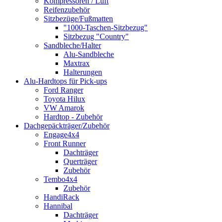
Kompressoren / Luft
Reifenzubehör
Sitzbezüge/Fußmatten
"1000-Taschen-Sitzbezug"
Sitzbezug "Country"
Sandbleche/Halter
Alu-Sandbleche
Maxtrax
Halterungen
Alu-Hardtops für Pick-ups
Ford Ranger
Toyota Hilux
VW Amarok
Hardtop - Zubehör
Dachgepäckträger/Zubehör
Engage4x4
Front Runner
Dachträger
Querträger
Zubehör
Tembo4x4
Zubehör
HandiRack
Hannibal
Dachträger