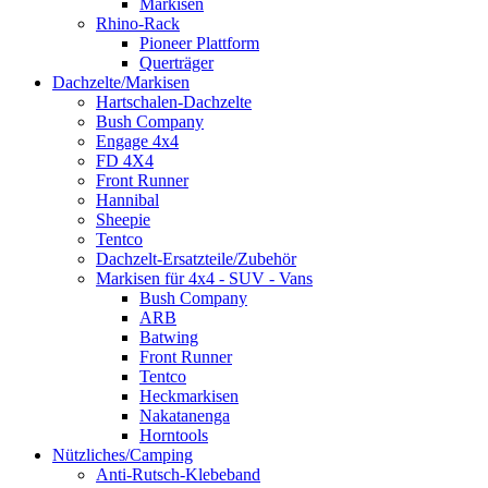
Markisen
Rhino-Rack
Pioneer Plattform
Querträger
Dachzelte/Markisen
Hartschalen-Dachzelte
Bush Company
Engage 4x4
FD 4X4
Front Runner
Hannibal
Sheepie
Tentco
Dachzelt-Ersatzteile/Zubehör
Markisen für 4x4 - SUV - Vans
Bush Company
ARB
Batwing
Front Runner
Tentco
Heckmarkisen
Nakatanenga
Horntools
Nützliches/Camping
Anti-Rutsch-Klebeband