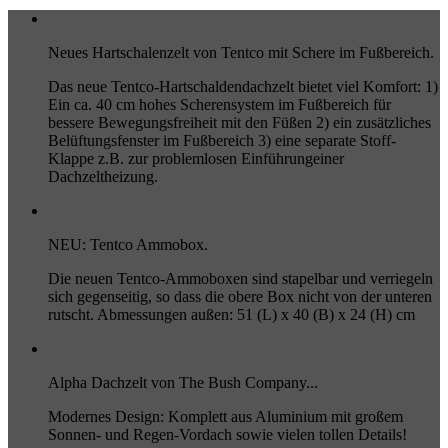
Neues Hartschalenzelt von Tentco mit Schere im Fußbereich.
Das neue Tentco-Hartschaldendachzelt bietet viel Komfort: 1)
Ein ca. 40 cm hohes Scherensystem im Fußbereich für
bessere Bewegungsfreiheit mit den Füßen 2) ein zusätzliches
Belüftungsfenster im Fußbereich 3) eine separate Stoff-
Klappe z.B. zur problemlosen Einführungeiner
Dachzeltheizung.
NEU: Tentco Ammobox.
Die neuen Tentco-Ammoboxen sind stapelbar und verriegeln
sich gegenseitig, so dass die obere Box nicht von der unteren
rutscht. Abmessungen außen: 51 (L) x 40 (B) x 24 (H) cm
Alpha Dachzelt von The Bush Company...
Modernes Design: Komplett aus Aluminium mit großem
Sonnen- und Regen-Vordach sowie vielen tollen Details!