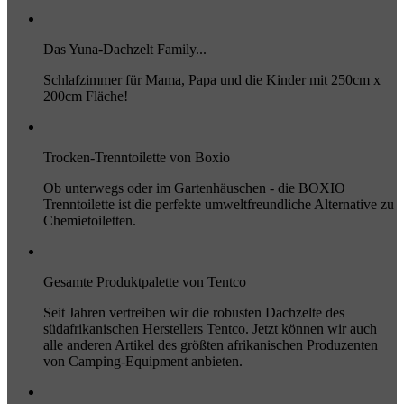
Das Yuna-Dachzelt Family...
Schlafzimmer für Mama, Papa und die Kinder mit 250cm x
200cm Fläche!
Trocken-Trenntoilette von Boxio
Ob unterwegs oder im Gartenhäuschen - die BOXIO
Trenntoilette ist die perfekte umweltfreundliche Alternative zu
Chemietoiletten.
Gesamte Produktpalette von Tentco
Seit Jahren vertreiben wir die robusten Dachzelte des
südafrikanischen Herstellers Tentco. Jetzt können wir auch
alle anderen Artikel des größten afrikanischen Produzenten
von Camping-Equipment anbieten.