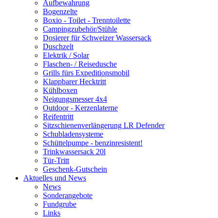
Aufbewahrung
Bogenzelte
Boxio - Toilet - Trenntoilette
Campingzubehör/Stühle
Dosierer für Schweizer Wassersack
Duschzelt
Elektrik / Solar
Flaschen- / Reisedusche
Grills fürs Expeditionsmobil
Klappbarer Hecktritt
Kühlboxen
Neigungsmesser 4x4
Outdoor - Kerzenlaterne
Reifentritt
Sitzschienenverlängerung LR Defender
Schubladensysteme
Schüttelpumpe - benzinresistent!
Trinkwassersack 20l
Tür-Tritt
Geschenk-Gutschein
Aktuelles und News
News
Sonderangebote
Fundgrube
Links