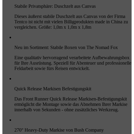
Stabile Privatsphäre: Duschzelt aus Canvas
Dieses äußerst stabile Duschzelt aus Canvas von der Firma
Tentco ist nicht mit vielen Billigprodukten made in China zu
vergleichen. Größe: 1,0m x 1,0m x 1,8m
Neu im Sortiment: Stabile Boxen von The Nomad Fox
Eine qualitativ hervorragend verarbeitete Aufbewahrungsbox
für Ihre Ausrüstung. Speziell für Abenteuer und professionelle
Feldarbeit sowie fürs Reisen entwickelt.
Quick Release Markisen Befestigungskit
Das Front Runner Quick Release Markisen-Befestigungskit
ermöglicht die Montage sowie das Abnehmen Ihrer Markise
innerhalb von Sekunden - ohne zusätzliches Werkzeug.
270° Heavy-Duty Markise von Bush Company