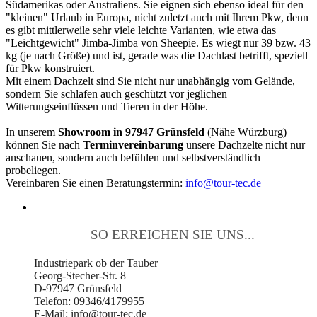
Südamerikas oder Australiens. Sie eignen sich ebenso ideal für den
"kleinen" Urlaub in Europa, nicht zuletzt auch mit Ihrem Pkw, denn
es gibt mittlerweile sehr viele leichte Varianten, wie etwa das
"Leichtgewicht" Jimba-Jimba von Sheepie. Es wiegt nur 39 bzw. 43
kg (je nach Größe) und ist, gerade was die Dachlast betrifft, speziell
für Pkw konstruiert.
Mit einem Dachzelt sind Sie nicht nur unabhängig vom Gelände,
sondern Sie schlafen auch geschützt vor jeglichen
Witterungseinflüssen und Tieren in der Höhe.
In unserem
Showroom in 97947 Grünsfeld
(Nähe Würzburg)
können Sie nach
Terminvereinbarung
unsere Dachzelte nicht nur
anschauen, sondern auch befühlen und selbstverständlich
probeliegen.
Vereinbaren Sie einen Beratungstermin:
info@tour-tec.de
SO ERREICHEN SIE UNS...
Industriepark ob der Tauber
Georg-Stecher-Str. 8
D-97947 Grünsfeld
Telefon: 09346/4179955
E-Mail: info@tour-tec.de