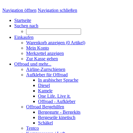
Navigation öffnen
Navigation schließen
Startseite
Suchen nach
Einkaufen
Warenkorb anzeigen (
0
Artikel)
Mein Konto
Merkzettel anzeigen
Zur Kasse gehen
Offroad und mehr...
Airline-Zurrschienen
Aufkleber für Offroad
In arabischer Sprache
Diesel
Kamele
One Life. Live it.
Offroad - Aufkleber
Offroad Bergehilfen
Bergegurte - Bergekits
Bergeseile kinetisch
Schäkel
Tentco