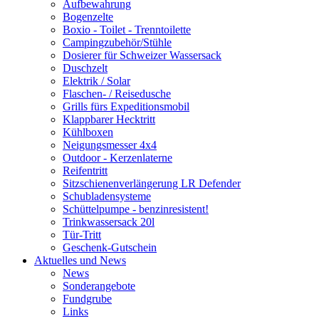
Aufbewahrung
Bogenzelte
Boxio - Toilet - Trenntoilette
Campingzubehör/Stühle
Dosierer für Schweizer Wassersack
Duschzelt
Elektrik / Solar
Flaschen- / Reisedusche
Grills fürs Expeditionsmobil
Klappbarer Hecktritt
Kühlboxen
Neigungsmesser 4x4
Outdoor - Kerzenlaterne
Reifentritt
Sitzschienenverlängerung LR Defender
Schubladensysteme
Schüttelpumpe - benzinresistent!
Trinkwassersack 20l
Tür-Tritt
Geschenk-Gutschein
Aktuelles und News
News
Sonderangebote
Fundgrube
Links