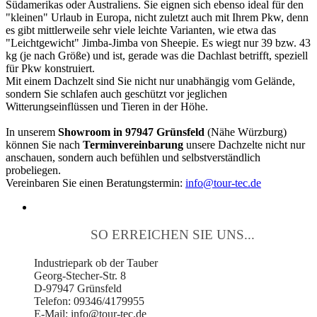
Südamerikas oder Australiens. Sie eignen sich ebenso ideal für den
"kleinen" Urlaub in Europa, nicht zuletzt auch mit Ihrem Pkw, denn
es gibt mittlerweile sehr viele leichte Varianten, wie etwa das
"Leichtgewicht" Jimba-Jimba von Sheepie. Es wiegt nur 39 bzw. 43
kg (je nach Größe) und ist, gerade was die Dachlast betrifft, speziell
für Pkw konstruiert.
Mit einem Dachzelt sind Sie nicht nur unabhängig vom Gelände,
sondern Sie schlafen auch geschützt vor jeglichen
Witterungseinflüssen und Tieren in der Höhe.
In unserem
Showroom in 97947 Grünsfeld
(Nähe Würzburg)
können Sie nach
Terminvereinbarung
unsere Dachzelte nicht nur
anschauen, sondern auch befühlen und selbstverständlich
probeliegen.
Vereinbaren Sie einen Beratungstermin:
info@tour-tec.de
SO ERREICHEN SIE UNS...
Industriepark ob der Tauber
Georg-Stecher-Str. 8
D-97947 Grünsfeld
Telefon: 09346/4179955
E-Mail: info@tour-tec.de