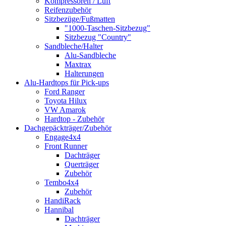
Kompressoren / Luft
Reifenzubehör
Sitzbezüge/Fußmatten
"1000-Taschen-Sitzbezug"
Sitzbezug "Country"
Sandbleche/Halter
Alu-Sandbleche
Maxtrax
Halterungen
Alu-Hardtops für Pick-ups
Ford Ranger
Toyota Hilux
VW Amarok
Hardtop - Zubehör
Dachgepäckträger/Zubehör
Engage4x4
Front Runner
Dachträger
Querträger
Zubehör
Tembo4x4
Zubehör
HandiRack
Hannibal
Dachträger