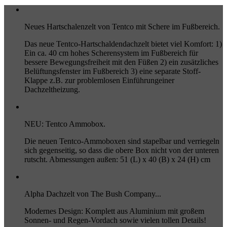
Neues Hartschalenzelt von Tentco mit Schere im Fußbereich.
Das neue Tentco-Hartschaldendachzelt bietet viel Komfort: 1)
Ein ca. 40 cm hohes Scherensystem im Fußbereich für
bessere Bewegungsfreiheit mit den Füßen 2) ein zusätzliches
Belüftungsfenster im Fußbereich 3) eine separate Stoff-
Klappe z.B. zur problemlosen Einführungeiner
Dachzeltheizung.
NEU: Tentco Ammobox.
Die neuen Tentco-Ammoboxen sind stapelbar und verriegeln
sich gegenseitig, so dass die obere Box nicht von der unteren
rutscht. Abmessungen außen: 51 (L) x 40 (B) x 24 (H) cm
Alpha Dachzelt von The Bush Company...
Modernes Design: Komplett aus Aluminium mit großem
Sonnen- und Regen-Vordach sowie vielen tollen Details!