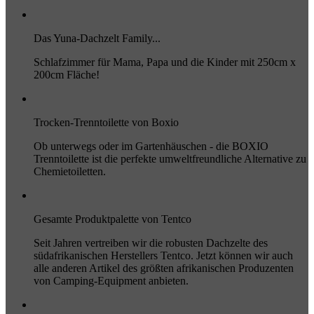
Das Yuna-Dachzelt Family...
Schlafzimmer für Mama, Papa und die Kinder mit 250cm x
200cm Fläche!
Trocken-Trenntoilette von Boxio
Ob unterwegs oder im Gartenhäuschen - die BOXIO
Trenntoilette ist die perfekte umweltfreundliche Alternative zu
Chemietoiletten.
Gesamte Produktpalette von Tentco
Seit Jahren vertreiben wir die robusten Dachzelte des
südafrikanischen Herstellers Tentco. Jetzt können wir auch
alle anderen Artikel des größten afrikanischen Produzenten
von Camping-Equipment anbieten.