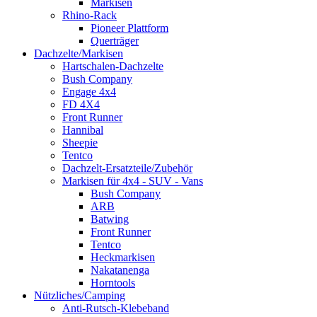
Markisen
Rhino-Rack
Pioneer Plattform
Querträger
Dachzelte/Markisen
Hartschalen-Dachzelte
Bush Company
Engage 4x4
FD 4X4
Front Runner
Hannibal
Sheepie
Tentco
Dachzelt-Ersatzteile/Zubehör
Markisen für 4x4 - SUV - Vans
Bush Company
ARB
Batwing
Front Runner
Tentco
Heckmarkisen
Nakatanenga
Horntools
Nützliches/Camping
Anti-Rutsch-Klebeband