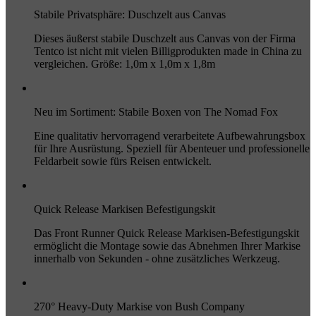
Stabile Privatsphäre: Duschzelt aus Canvas
Dieses äußerst stabile Duschzelt aus Canvas von der Firma
Tentco ist nicht mit vielen Billigprodukten made in China zu
vergleichen. Größe: 1,0m x 1,0m x 1,8m
Neu im Sortiment: Stabile Boxen von The Nomad Fox
Eine qualitativ hervorragend verarbeitete Aufbewahrungsbox
für Ihre Ausrüstung. Speziell für Abenteuer und professionelle
Feldarbeit sowie fürs Reisen entwickelt.
Quick Release Markisen Befestigungskit
Das Front Runner Quick Release Markisen-Befestigungskit
ermöglicht die Montage sowie das Abnehmen Ihrer Markise
innerhalb von Sekunden - ohne zusätzliches Werkzeug.
270° Heavy-Duty Markise von Bush Company