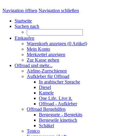
Navigation öffnen
Navigation schließen
Startseite
Suchen nach
Einkaufen
Warenkorb anzeigen (
0
Artikel)
Mein Konto
Merkzettel anzeigen
Zur Kasse gehen
Offroad und mehr...
Airline-Zurrschienen
Aufkleber für Offroad
In arabischer Sprache
Diesel
Kamele
One Life. Live it.
Offroad - Aufkleber
Offroad Bergehilfen
Bergegurte - Bergekits
Bergeseile kinetisch
Schäkel
Tentco