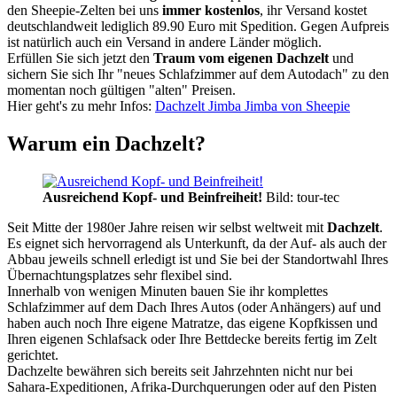
den Sheepie-Zelten bei uns
immer kostenlos
, ihr Versand kostet
deutschlandweit lediglich 89.90 Euro mit Spedition. Gegen Aufpreis
ist natürlich auch ein Versand in andere Länder möglich.
Erfüllen Sie sich jetzt den
Traum vom eigenen Dachzelt
und
sichern Sie sich Ihr "neues Schlafzimmer auf dem Autodach" zu den
momentan noch gültigen "alten" Preisen.
Hier geht's zu mehr Infos:
Dachzelt Jimba Jimba von Sheepie
Warum ein Dachzelt?
Ausreichend Kopf- und Beinfreiheit!
Bild: tour-tec
Seit Mitte der 1980er Jahre reisen wir selbst weltweit mit
Dachzelt
.
Es eignet sich hervorragend als Unterkunft, da der Auf- als auch der
Abbau jeweils schnell erledigt ist und Sie bei der Standortwahl Ihres
Übernachtungsplatzes sehr flexibel sind.
Innerhalb von wenigen Minuten bauen Sie ihr komplettes
Schlafzimmer auf dem Dach Ihres Autos (oder Anhängers) auf und
haben auch noch Ihre eigene Matratze, das eigene Kopfkissen und
Ihren eigenen Schlafsack oder Ihre Bettdecke bereits fertig im Zelt
gerichtet.
Dachzelte bewähren sich bereits seit Jahrzehnten nicht nur bei
Sahara-Expeditionen, Afrika-Durchquerungen oder auf den Pisten