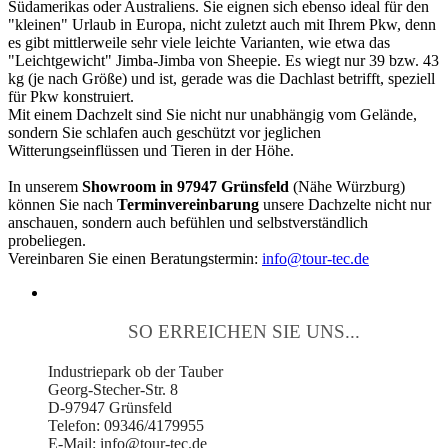
Südamerikas oder Australiens. Sie eignen sich ebenso ideal für den
"kleinen" Urlaub in Europa, nicht zuletzt auch mit Ihrem Pkw, denn
es gibt mittlerweile sehr viele leichte Varianten, wie etwa das
"Leichtgewicht" Jimba-Jimba von Sheepie. Es wiegt nur 39 bzw. 43
kg (je nach Größe) und ist, gerade was die Dachlast betrifft, speziell
für Pkw konstruiert.
Mit einem Dachzelt sind Sie nicht nur unabhängig vom Gelände,
sondern Sie schlafen auch geschützt vor jeglichen
Witterungseinflüssen und Tieren in der Höhe.
In unserem
Showroom in 97947 Grünsfeld
(Nähe Würzburg)
können Sie nach
Terminvereinbarung
unsere Dachzelte nicht nur
anschauen, sondern auch befühlen und selbstverständlich
probeliegen.
Vereinbaren Sie einen Beratungstermin:
info@tour-tec.de
SO ERREICHEN SIE UNS...
Industriepark ob der Tauber
Georg-Stecher-Str. 8
D-97947 Grünsfeld
Telefon: 09346/4179955
E-Mail: info@tour-tec.de