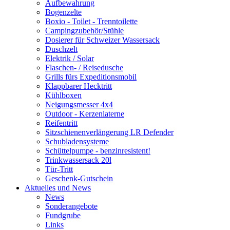
Aufbewahrung
Bogenzelte
Boxio - Toilet - Trenntoilette
Campingzubehör/Stühle
Dosierer für Schweizer Wassersack
Duschzelt
Elektrik / Solar
Flaschen- / Reisedusche
Grills fürs Expeditionsmobil
Klappbarer Hecktritt
Kühlboxen
Neigungsmesser 4x4
Outdoor - Kerzenlaterne
Reifentritt
Sitzschienenverlängerung LR Defender
Schubladensysteme
Schüttelpumpe - benzinresistent!
Trinkwassersack 20l
Tür-Tritt
Geschenk-Gutschein
Aktuelles und News
News
Sonderangebote
Fundgrube
Links