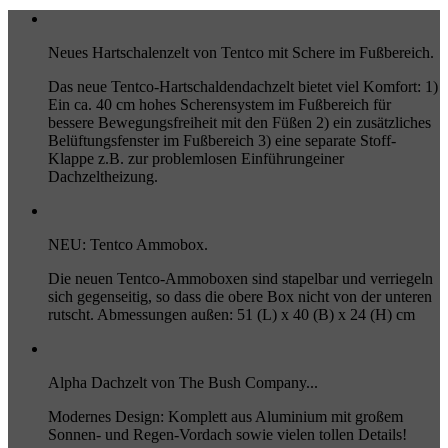
Neues Hartschalenzelt von Tentco mit Schere im Fußbereich.
Das neue Tentco-Hartschaldendachzelt bietet viel Komfort: 1)
Ein ca. 40 cm hohes Scherensystem im Fußbereich für
bessere Bewegungsfreiheit mit den Füßen 2) ein zusätzliches
Belüftungsfenster im Fußbereich 3) eine separate Stoff-
Klappe z.B. zur problemlosen Einführungeiner
Dachzeltheizung.
NEU: Tentco Ammobox.
Die neuen Tentco-Ammoboxen sind stapelbar und verriegeln
sich gegenseitig, so dass die obere Box nicht von der unteren
rutscht. Abmessungen außen: 51 (L) x 40 (B) x 24 (H) cm
Alpha Dachzelt von The Bush Company...
Modernes Design: Komplett aus Aluminium mit großem
Sonnen- und Regen-Vordach sowie vielen tollen Details!