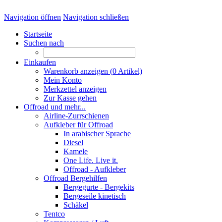
Navigation öffnen
Navigation schließen
Startseite
Suchen nach
Einkaufen
Warenkorb anzeigen (
0
Artikel)
Mein Konto
Merkzettel anzeigen
Zur Kasse gehen
Offroad und mehr...
Airline-Zurrschienen
Aufkleber für Offroad
In arabischer Sprache
Diesel
Kamele
One Life. Live it.
Offroad - Aufkleber
Offroad Bergehilfen
Bergegurte - Bergekits
Bergeseile kinetisch
Schäkel
Tentco