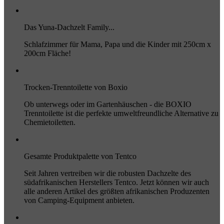
Das Yuna-Dachzelt Family...
Schlafzimmer für Mama, Papa und die Kinder mit 250cm x
200cm Fläche!
Trocken-Trenntoilette von Boxio
Ob unterwegs oder im Gartenhäuschen - die BOXIO
Trenntoilette ist die perfekte umweltfreundliche Alternative zu
Chemietoiletten.
Gesamte Produktpalette von Tentco
Seit Jahren vertreiben wir die robusten Dachzelte des
südafrikanischen Herstellers Tentco. Jetzt können wir auch
alle anderen Artikel des größten afrikanischen Produzenten
von Camping-Equipment anbieten.