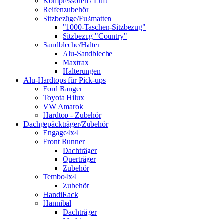
Kompressoren / Luft
Reifenzubehör
Sitzbezüge/Fußmatten
"1000-Taschen-Sitzbezug"
Sitzbezug "Country"
Sandbleche/Halter
Alu-Sandbleche
Maxtrax
Halterungen
Alu-Hardtops für Pick-ups
Ford Ranger
Toyota Hilux
VW Amarok
Hardtop - Zubehör
Dachgepäckträger/Zubehör
Engage4x4
Front Runner
Dachträger
Querträger
Zubehör
Tembo4x4
Zubehör
HandiRack
Hannibal
Dachträger