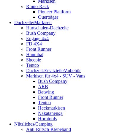
Markisen
Rhino-Rack
Pioneer Plattform
Querträger
Dachzelte/Markisen
Hartschalen-Dachzelte
Bush Company
Engage 4x4
FD 4X4
Front Runner
Hannibal
Sheepie
Tentco
Dachzelt-Ersatzteile/Zubehör
Markisen für 4x4 - SUV - Vans
Bush Company
ARB
Batwing
Front Runner
Tentco
Heckmarkisen
Nakatanenga
Horntools
Nützliches/Camping
Anti-Rutsch-Klebeband