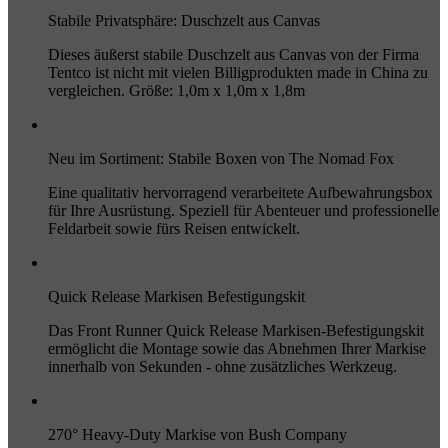
Stabile Privatsphäre: Duschzelt aus Canvas
Dieses äußerst stabile Duschzelt aus Canvas von der Firma
Tentco ist nicht mit vielen Billigprodukten made in China zu
vergleichen. Größe: 1,0m x 1,0m x 1,8m
Neu im Sortiment: Stabile Boxen von The Nomad Fox
Eine qualitativ hervorragend verarbeitete Aufbewahrungsbox
für Ihre Ausrüstung. Speziell für Abenteuer und professionelle
Feldarbeit sowie fürs Reisen entwickelt.
Quick Release Markisen Befestigungskit
Das Front Runner Quick Release Markisen-Befestigungskit
ermöglicht die Montage sowie das Abnehmen Ihrer Markise
innerhalb von Sekunden - ohne zusätzliches Werkzeug.
270° Heavy-Duty Markise von Bush Company