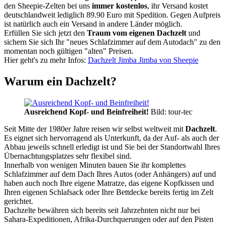
den Sheepie-Zelten bei uns
immer kostenlos
, ihr Versand kostet
deutschlandweit lediglich 89.90 Euro mit Spedition. Gegen Aufpreis
ist natürlich auch ein Versand in andere Länder möglich.
Erfüllen Sie sich jetzt den
Traum vom eigenen Dachzelt
und
sichern Sie sich Ihr "neues Schlafzimmer auf dem Autodach" zu den
momentan noch gültigen "alten" Preisen.
Hier geht's zu mehr Infos:
Dachzelt Jimba Jimba von Sheepie
Warum ein Dachzelt?
Ausreichend Kopf- und Beinfreiheit!
Bild: tour-tec
Seit Mitte der 1980er Jahre reisen wir selbst weltweit mit
Dachzelt
.
Es eignet sich hervorragend als Unterkunft, da der Auf- als auch der
Abbau jeweils schnell erledigt ist und Sie bei der Standortwahl Ihres
Übernachtungsplatzes sehr flexibel sind.
Innerhalb von wenigen Minuten bauen Sie ihr komplettes
Schlafzimmer auf dem Dach Ihres Autos (oder Anhängers) auf und
haben auch noch Ihre eigene Matratze, das eigene Kopfkissen und
Ihren eigenen Schlafsack oder Ihre Bettdecke bereits fertig im Zelt
gerichtet.
Dachzelte bewähren sich bereits seit Jahrzehnten nicht nur bei
Sahara-Expeditionen, Afrika-Durchquerungen oder auf den Pisten