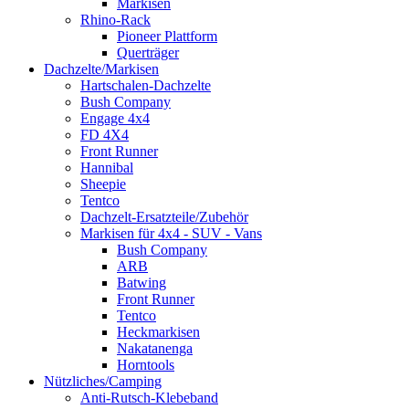
Markisen
Rhino-Rack
Pioneer Plattform
Querträger
Dachzelte/Markisen
Hartschalen-Dachzelte
Bush Company
Engage 4x4
FD 4X4
Front Runner
Hannibal
Sheepie
Tentco
Dachzelt-Ersatzteile/Zubehör
Markisen für 4x4 - SUV - Vans
Bush Company
ARB
Batwing
Front Runner
Tentco
Heckmarkisen
Nakatanenga
Horntools
Nützliches/Camping
Anti-Rutsch-Klebeband