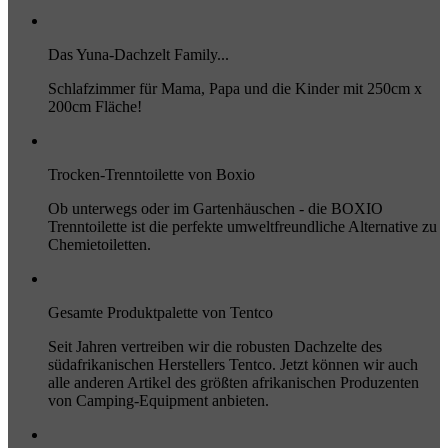
Das Yuna-Dachzelt Family...
Schlafzimmer für Mama, Papa und die Kinder mit 250cm x
200cm Fläche!
Trocken-Trenntoilette von Boxio
Ob unterwegs oder im Gartenhäuschen - die BOXIO
Trenntoilette ist die perfekte umweltfreundliche Alternative zu
Chemietoiletten.
Gesamte Produktpalette von Tentco
Seit Jahren vertreiben wir die robusten Dachzelte des
südafrikanischen Herstellers Tentco. Jetzt können wir auch
alle anderen Artikel des größten afrikanischen Produzenten
von Camping-Equipment anbieten.