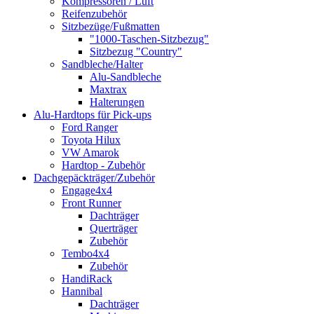
Kompressoren / Luft
Reifenzubehör
Sitzbezüge/Fußmatten
"1000-Taschen-Sitzbezug"
Sitzbezug "Country"
Sandbleche/Halter
Alu-Sandbleche
Maxtrax
Halterungen
Alu-Hardtops für Pick-ups
Ford Ranger
Toyota Hilux
VW Amarok
Hardtop - Zubehör
Dachgepäckträger/Zubehör
Engage4x4
Front Runner
Dachträger
Querträger
Zubehör
Tembo4x4
Zubehör
HandiRack
Hannibal
Dachträger