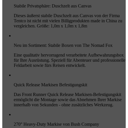
Stabile Privatsphäre: Duschzelt aus Canvas
Dieses äußerst stabile Duschzelt aus Canvas von der Firma
Tentco ist nicht mit vielen Billigprodukten made in China zu
vergleichen. Größe: 1,0m x 1,0m x 1,8m
Neu im Sortiment: Stabile Boxen von The Nomad Fox
Eine qualitativ hervorragend verarbeitete Aufbewahrungsbox
für Ihre Ausrüstung. Speziell für Abenteuer und professionelle
Feldarbeit sowie fürs Reisen entwickelt.
Quick Release Markisen Befestigungskit
Das Front Runner Quick Release Markisen-Befestigungskit
ermöglicht die Montage sowie das Abnehmen Ihrer Markise
innerhalb von Sekunden - ohne zusätzliches Werkzeug.
270° Heavy-Duty Markise von Bush Company