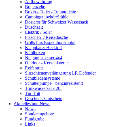
Aufbewahrung
Bogenzelte
Boxio - Toilet - Trenntoilette
Campingzubehör/Stühle
Dosierer für Schweizer Wassersack
Duschzelt
Elektrik / Solar
Flaschen- / Reisedusche
Grills fürs Expeditionsmobil
Klappbarer Hecktritt
Kühlboxen
Neigungsmesser 4x4
Outdoor - Kerzenlaterne
Reifentritt
Sitzschienenverlängerung LR Defender
Schubladensysteme
Schüttelpumpe - benzinresistent!
Trinkwassersack 20l
Tür-Tritt
Geschenk-Gutschein
Aktuelles und News
News
Sonderangebote
Fundgrube
Links