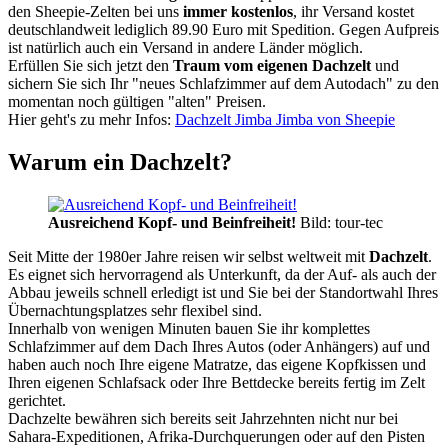
den Sheepie-Zelten bei uns
immer kostenlos
, ihr Versand kostet
deutschlandweit lediglich 89.90 Euro mit Spedition. Gegen Aufpreis
ist natürlich auch ein Versand in andere Länder möglich.
Erfüllen Sie sich jetzt den
Traum vom eigenen Dachzelt
und
sichern Sie sich Ihr "neues Schlafzimmer auf dem Autodach" zu den
momentan noch gültigen "alten" Preisen.
Hier geht's zu mehr Infos:
Dachzelt Jimba Jimba von Sheepie
Warum ein Dachzelt?
Ausreichend Kopf- und Beinfreiheit!
Bild: tour-tec
Seit Mitte der 1980er Jahre reisen wir selbst weltweit mit
Dachzelt
.
Es eignet sich hervorragend als Unterkunft, da der Auf- als auch der
Abbau jeweils schnell erledigt ist und Sie bei der Standortwahl Ihres
Übernachtungsplatzes sehr flexibel sind.
Innerhalb von wenigen Minuten bauen Sie ihr komplettes
Schlafzimmer auf dem Dach Ihres Autos (oder Anhängers) auf und
haben auch noch Ihre eigene Matratze, das eigene Kopfkissen und
Ihren eigenen Schlafsack oder Ihre Bettdecke bereits fertig im Zelt
gerichtet.
Dachzelte bewähren sich bereits seit Jahrzehnten nicht nur bei
Sahara-Expeditionen, Afrika-Durchquerungen oder auf den Pisten