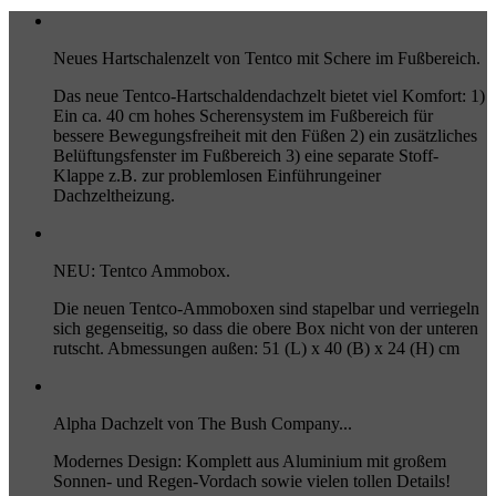
Neues Hartschalenzelt von Tentco mit Schere im Fußbereich.
Das neue Tentco-Hartschaldendachzelt bietet viel Komfort: 1)
Ein ca. 40 cm hohes Scherensystem im Fußbereich für
bessere Bewegungsfreiheit mit den Füßen 2) ein zusätzliches
Belüftungsfenster im Fußbereich 3) eine separate Stoff-
Klappe z.B. zur problemlosen Einführungeiner
Dachzeltheizung.
NEU: Tentco Ammobox.
Die neuen Tentco-Ammoboxen sind stapelbar und verriegeln
sich gegenseitig, so dass die obere Box nicht von der unteren
rutscht. Abmessungen außen: 51 (L) x 40 (B) x 24 (H) cm
Alpha Dachzelt von The Bush Company...
Modernes Design: Komplett aus Aluminium mit großem
Sonnen- und Regen-Vordach sowie vielen tollen Details!