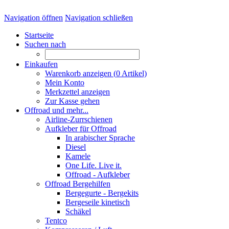
Navigation öffnen
Navigation schließen
Startseite
Suchen nach
Einkaufen
Warenkorb anzeigen (
0
Artikel)
Mein Konto
Merkzettel anzeigen
Zur Kasse gehen
Offroad und mehr...
Airline-Zurrschienen
Aufkleber für Offroad
In arabischer Sprache
Diesel
Kamele
One Life. Live it.
Offroad - Aufkleber
Offroad Bergehilfen
Bergegurte - Bergekits
Bergeseile kinetisch
Schäkel
Tentco