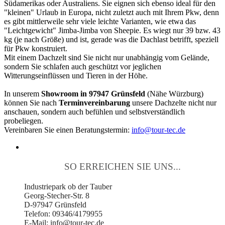
Südamerikas oder Australiens. Sie eignen sich ebenso ideal für den
"kleinen" Urlaub in Europa, nicht zuletzt auch mit Ihrem Pkw, denn
es gibt mittlerweile sehr viele leichte Varianten, wie etwa das
"Leichtgewicht" Jimba-Jimba von Sheepie. Es wiegt nur 39 bzw. 43
kg (je nach Größe) und ist, gerade was die Dachlast betrifft, speziell
für Pkw konstruiert.
Mit einem Dachzelt sind Sie nicht nur unabhängig vom Gelände,
sondern Sie schlafen auch geschützt vor jeglichen
Witterungseinflüssen und Tieren in der Höhe.
In unserem
Showroom in 97947 Grünsfeld
(Nähe Würzburg)
können Sie nach
Terminvereinbarung
unsere Dachzelte nicht nur
anschauen, sondern auch befühlen und selbstverständlich
probeliegen.
Vereinbaren Sie einen Beratungstermin:
info@tour-tec.de
SO ERREICHEN SIE UNS...
Industriepark ob der Tauber
Georg-Stecher-Str. 8
D-97947 Grünsfeld
Telefon: 09346/4179955
E-Mail: info@tour-tec.de