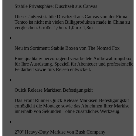
Stabile Privatsphäre: Duschzelt aus Canvas
Dieses äußerst stabile Duschzelt aus Canvas von der Firma
Tentco ist nicht mit vielen Billigprodukten made in China zu
vergleichen. Größe: 1,0m x 1,0m x 1,8m
Neu im Sortiment: Stabile Boxen von The Nomad Fox
Eine qualitativ hervorragend verarbeitete Aufbewahrungsbox
für Ihre Ausrüstung. Speziell für Abenteuer und professionelle
Feldarbeit sowie fürs Reisen entwickelt.
Quick Release Markisen Befestigungskit
Das Front Runner Quick Release Markisen-Befestigungskit
ermöglicht die Montage sowie das Abnehmen Ihrer Markise
innerhalb von Sekunden - ohne zusätzliches Werkzeug.
270° Heavy-Duty Markise von Bush Company