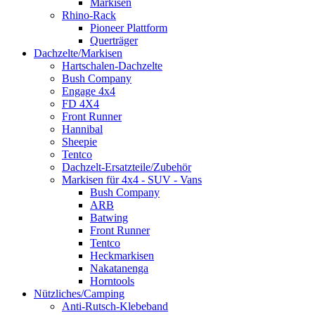
Markisen
Rhino-Rack
Pioneer Plattform
Querträger
Dachzelte/Markisen
Hartschalen-Dachzelte
Bush Company
Engage 4x4
FD 4X4
Front Runner
Hannibal
Sheepie
Tentco
Dachzelt-Ersatzteile/Zubehör
Markisen für 4x4 - SUV - Vans
Bush Company
ARB
Batwing
Front Runner
Tentco
Heckmarkisen
Nakatanenga
Horntools
Nützliches/Camping
Anti-Rutsch-Klebeband