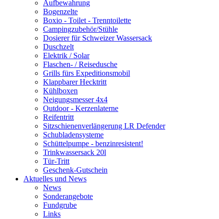
Aufbewahrung
Bogenzelte
Boxio - Toilet - Trenntoilette
Campingzubehör/Stühle
Dosierer für Schweizer Wassersack
Duschzelt
Elektrik / Solar
Flaschen- / Reisedusche
Grills fürs Expeditionsmobil
Klappbarer Hecktritt
Kühlboxen
Neigungsmesser 4x4
Outdoor - Kerzenlaterne
Reifentritt
Sitzschienenverlängerung LR Defender
Schubladensysteme
Schüttelpumpe - benzinresistent!
Trinkwassersack 20l
Tür-Tritt
Geschenk-Gutschein
Aktuelles und News
News
Sonderangebote
Fundgrube
Links