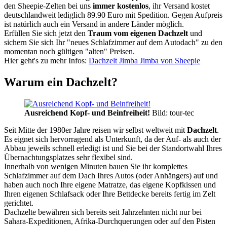
den Sheepie-Zelten bei uns
immer kostenlos
, ihr Versand kostet
deutschlandweit lediglich 89.90 Euro mit Spedition. Gegen Aufpreis
ist natürlich auch ein Versand in andere Länder möglich.
Erfüllen Sie sich jetzt den
Traum vom eigenen Dachzelt
und
sichern Sie sich Ihr "neues Schlafzimmer auf dem Autodach" zu den
momentan noch gültigen "alten" Preisen.
Hier geht's zu mehr Infos:
Dachzelt Jimba Jimba von Sheepie
Warum ein Dachzelt?
Ausreichend Kopf- und Beinfreiheit!
Bild: tour-tec
Seit Mitte der 1980er Jahre reisen wir selbst weltweit mit
Dachzelt
.
Es eignet sich hervorragend als Unterkunft, da der Auf- als auch der
Abbau jeweils schnell erledigt ist und Sie bei der Standortwahl Ihres
Übernachtungsplatzes sehr flexibel sind.
Innerhalb von wenigen Minuten bauen Sie ihr komplettes
Schlafzimmer auf dem Dach Ihres Autos (oder Anhängers) auf und
haben auch noch Ihre eigene Matratze, das eigene Kopfkissen und
Ihren eigenen Schlafsack oder Ihre Bettdecke bereits fertig im Zelt
gerichtet.
Dachzelte bewähren sich bereits seit Jahrzehnten nicht nur bei
Sahara-Expeditionen, Afrika-Durchquerungen oder auf den Pisten