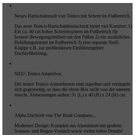
Neues Hartschalenzelt von Tentco mit Schere im Fußbereich.
Das neue Tentco-Hartschaldendachzelt bietet viel Komfort: 1)
Ein ca. 40 cm hohes Scherensystem im Fußbereich für
bessere Bewegungsfreiheit mit den Füßen 2) ein zusätzliches
Belüftungsfenster im Fußbereich 3) eine separate Stoff-
Klappe z.B. zur problemlosen Einführungeiner
Dachzeltheizung.
NEU: Tentco Ammobox.
Die neuen Tentco-Ammoboxen sind stapelbar und verriegeln
sich gegenseitig, so dass die obere Box nicht von der unteren
rutscht. Abmessungen außen: 51 (L) x 40 (B) x 24 (H) cm
Alpha Dachzelt von The Bush Company...
Modernes Design: Komplett aus Aluminium mit großem
Sonnen- und Regen-Vordach sowie vielen tollen Details!