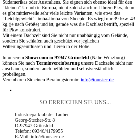
Südamerikas oder Australiens. Sie eignen sich ebenso ideal für den
"kleinen" Urlaub in Europa, nicht zuletzt auch mit Ihrem Pkw, denn
es gibt mittlerweile sehr viele leichte Varianten, wie etwa das
"Leichtgewicht" Jimba-Jimba von Sheepie. Es wiegt nur 39 bzw. 43
kg (je nach Größe) und ist, gerade was die Dachlast betrifft, speziell
für Pkw konstruiert.
Mit einem Dachzelt sind Sie nicht nur unabhängig vom Gelände,
sondern Sie schlafen auch geschützt vor jeglichen
Witterungseinflüssen und Tieren in der Höhe.
In unserem
Showroom in 97947 Grünsfeld
(Nähe Würzburg)
können Sie nach
Terminvereinbarung
unsere Dachzelte nicht nur
anschauen, sondern auch befühlen und selbstverständlich
probeliegen.
Vereinbaren Sie einen Beratungstermin:
info@tour-tec.de
SO ERREICHEN SIE UNS...
Industriepark ob der Tauber
Georg-Stecher-Str. 8
D-97947 Grünsfeld
Telefon: 09346/4179955
E-Mail: info@tour-tec.de