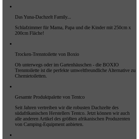
Das Yuna-Dachzelt Family...
Schlafzimmer für Mama, Papa und die Kinder mit 250cm x
200cm Fläche!
Trocken-Trenntoilette von Boxio
Ob unterwegs oder im Gartenhäuschen - die BOXIO
Trenntoilette ist die perfekte umweltfreundliche Alternative zu
Chemietoiletten.
Gesamte Produktpalette von Tentco
Seit Jahren vertreiben wir die robusten Dachzelte des
südafrikanischen Herstellers Tentco. Jetzt können wir auch
alle anderen Artikel des größten afrikanischen Produzenten
von Camping-Equipment anbieten.