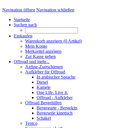
Navigation öffnen
Navigation schließen
Startseite
Suchen nach
Einkaufen
Warenkorb anzeigen (
0
Artikel)
Mein Konto
Merkzettel anzeigen
Zur Kasse gehen
Offroad und mehr...
Airline-Zurrschienen
Aufkleber für Offroad
In arabischer Sprache
Diesel
Kamele
One Life. Live it.
Offroad - Aufkleber
Offroad Bergehilfen
Bergegurte - Bergekits
Bergeseile kinetisch
Schäkel
Tentco