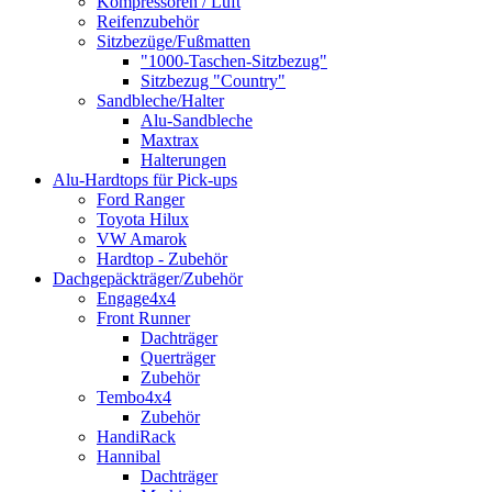
Kompressoren / Luft
Reifenzubehör
Sitzbezüge/Fußmatten
"1000-Taschen-Sitzbezug"
Sitzbezug "Country"
Sandbleche/Halter
Alu-Sandbleche
Maxtrax
Halterungen
Alu-Hardtops für Pick-ups
Ford Ranger
Toyota Hilux
VW Amarok
Hardtop - Zubehör
Dachgepäckträger/Zubehör
Engage4x4
Front Runner
Dachträger
Querträger
Zubehör
Tembo4x4
Zubehör
HandiRack
Hannibal
Dachträger