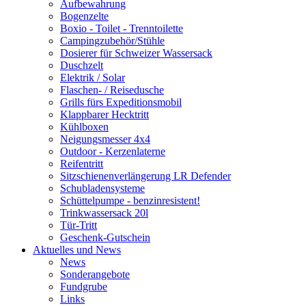
Aufbewahrung
Bogenzelte
Boxio - Toilet - Trenntoilette
Campingzubehör/Stühle
Dosierer für Schweizer Wassersack
Duschzelt
Elektrik / Solar
Flaschen- / Reisedusche
Grills fürs Expeditionsmobil
Klappbarer Hecktritt
Kühlboxen
Neigungsmesser 4x4
Outdoor - Kerzenlaterne
Reifentritt
Sitzschienenverlängerung LR Defender
Schubladensysteme
Schüttelpumpe - benzinresistent!
Trinkwassersack 20l
Tür-Tritt
Geschenk-Gutschein
Aktuelles und News
News
Sonderangebote
Fundgrube
Links