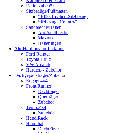
Kompressoren / Luft
Reifenzubehör
Sitzbezüge/Fußmatten
"1000-Taschen-Sitzbezug"
Sitzbezug "Country"
Sandbleche/Halter
Alu-Sandbleche
Maxtrax
Halterungen
Alu-Hardtops für Pick-ups
Ford Ranger
Toyota Hilux
VW Amarok
Hardtop - Zubehör
Dachgepäckträger/Zubehör
Engage4x4
Front Runner
Dachträger
Querträger
Zubehör
Tembo4x4
Zubehör
HandiRack
Hannibal
Dachträger