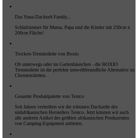
Das Yuna-Dachzelt Family...
Schlafzimmer für Mama, Papa und die Kinder mit 250cm x
200cm Fläche!
Trocken-Trenntoilette von Boxio
Ob unterwegs oder im Gartenhäuschen - die BOXIO
Trenntoilette ist die perfekte umweltfreundliche Alternative zu
Chemietoiletten.
Gesamte Produktpalette von Tentco
Seit Jahren vertreiben wir die robusten Dachzelte des
südafrikanischen Herstellers Tentco. Jetzt können wir auch
alle anderen Artikel des größten afrikanischen Produzenten
von Camping-Equipment anbieten.