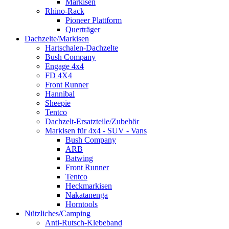
Markisen
Rhino-Rack
Pioneer Plattform
Querträger
Dachzelte/Markisen
Hartschalen-Dachzelte
Bush Company
Engage 4x4
FD 4X4
Front Runner
Hannibal
Sheepie
Tentco
Dachzelt-Ersatzteile/Zubehör
Markisen für 4x4 - SUV - Vans
Bush Company
ARB
Batwing
Front Runner
Tentco
Heckmarkisen
Nakatanenga
Horntools
Nützliches/Camping
Anti-Rutsch-Klebeband