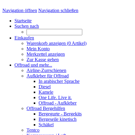
Navigation öffnen
Navigation schließen
Startseite
Suchen nach
Einkaufen
Warenkorb anzeigen (
0
Artikel)
Mein Konto
Merkzettel anzeigen
Zur Kasse gehen
Offroad und mehr...
Airline-Zurrschienen
Aufkleber für Offroad
In arabischer Sprache
Diesel
Kamele
One Life. Live it.
Offroad - Aufkleber
Offroad Bergehilfen
Bergegurte - Bergekits
Bergeseile kinetisch
Schäkel
Tentco