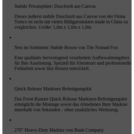
Stabile Privatsphäre: Duschzelt aus Canvas
Dieses äußerst stabile Duschzelt aus Canvas von der Firma
Tentco ist nicht mit vielen Billigprodukten made in China zu
vergleichen. Größe: 1,0m x 1,0m x 1,8m
Neu im Sortiment: Stabile Boxen von The Nomad Fox
Eine qualitativ hervorragend verarbeitete Aufbewahrungsbox
für Ihre Ausrüstung. Speziell für Abenteuer und professionelle
Feldarbeit sowie fürs Reisen entwickelt.
Quick Release Markisen Befestigungskit
Das Front Runner Quick Release Markisen-Befestigungskit
ermöglicht die Montage sowie das Abnehmen Ihrer Markise
innerhalb von Sekunden - ohne zusätzliches Werkzeug.
270° Heavy-Duty Markise von Bush Company