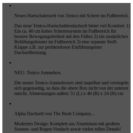
Neues Hartschalenzelt von Tentco mit Schere im Fußbereich.
Das neue Tentco-Hartschaldendachzelt bietet viel Komfort: 1)
Ein ca. 40 cm hohes Scherensystem im Fußbereich für
bessere Bewegungsfreiheit mit den Füßen 2) ein zusätzliches
Belüftungsfenster im Fußbereich 3) eine separate Stoff-
Klappe z.B. zur problemlosen Einführungeiner
Dachzeltheizung.
NEU: Tentco Ammobox.
Die neuen Tentco-Ammoboxen sind stapelbar und verriegeln
sich gegenseitig, so dass die obere Box nicht von der unteren
rutscht. Abmessungen außen: 51 (L) x 40 (B) x 24 (H) cm
Alpha Dachzelt von The Bush Company...
Modernes Design: Komplett aus Aluminium mit großem
Sonnen- und Regen-Vordach sowie vielen tollen Details!