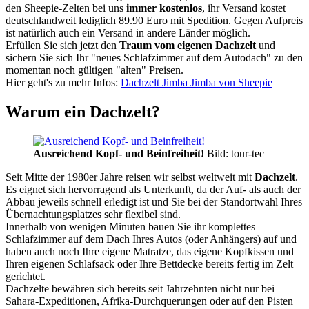
den Sheepie-Zelten bei uns
immer kostenlos
, ihr Versand kostet
deutschlandweit lediglich 89.90 Euro mit Spedition. Gegen Aufpreis
ist natürlich auch ein Versand in andere Länder möglich.
Erfüllen Sie sich jetzt den
Traum vom eigenen Dachzelt
und
sichern Sie sich Ihr "neues Schlafzimmer auf dem Autodach" zu den
momentan noch gültigen "alten" Preisen.
Hier geht's zu mehr Infos:
Dachzelt Jimba Jimba von Sheepie
Warum ein Dachzelt?
Ausreichend Kopf- und Beinfreiheit!
Bild: tour-tec
Seit Mitte der 1980er Jahre reisen wir selbst weltweit mit
Dachzelt
.
Es eignet sich hervorragend als Unterkunft, da der Auf- als auch der
Abbau jeweils schnell erledigt ist und Sie bei der Standortwahl Ihres
Übernachtungsplatzes sehr flexibel sind.
Innerhalb von wenigen Minuten bauen Sie ihr komplettes
Schlafzimmer auf dem Dach Ihres Autos (oder Anhängers) auf und
haben auch noch Ihre eigene Matratze, das eigene Kopfkissen und
Ihren eigenen Schlafsack oder Ihre Bettdecke bereits fertig im Zelt
gerichtet.
Dachzelte bewähren sich bereits seit Jahrzehnten nicht nur bei
Sahara-Expeditionen, Afrika-Durchquerungen oder auf den Pisten