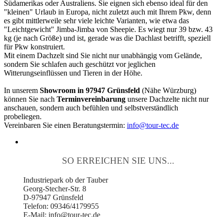
Südamerikas oder Australiens. Sie eignen sich ebenso ideal für den
"kleinen" Urlaub in Europa, nicht zuletzt auch mit Ihrem Pkw, denn
es gibt mittlerweile sehr viele leichte Varianten, wie etwa das
"Leichtgewicht" Jimba-Jimba von Sheepie. Es wiegt nur 39 bzw. 43
kg (je nach Größe) und ist, gerade was die Dachlast betrifft, speziell
für Pkw konstruiert.
Mit einem Dachzelt sind Sie nicht nur unabhängig vom Gelände,
sondern Sie schlafen auch geschützt vor jeglichen
Witterungseinflüssen und Tieren in der Höhe.
In unserem
Showroom in 97947 Grünsfeld
(Nähe Würzburg)
können Sie nach
Terminvereinbarung
unsere Dachzelte nicht nur
anschauen, sondern auch befühlen und selbstverständlich
probeliegen.
Vereinbaren Sie einen Beratungstermin:
info@tour-tec.de
SO ERREICHEN SIE UNS...
Industriepark ob der Tauber
Georg-Stecher-Str. 8
D-97947 Grünsfeld
Telefon: 09346/4179955
E-Mail: info@tour-tec.de