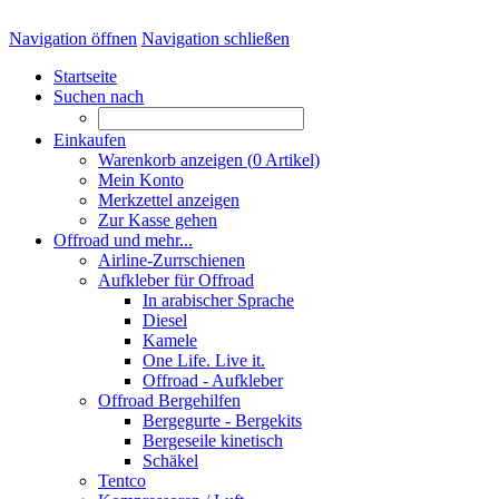
Navigation öffnen
Navigation schließen
Startseite
Suchen nach
Einkaufen
Warenkorb anzeigen (
0
Artikel)
Mein Konto
Merkzettel anzeigen
Zur Kasse gehen
Offroad und mehr...
Airline-Zurrschienen
Aufkleber für Offroad
In arabischer Sprache
Diesel
Kamele
One Life. Live it.
Offroad - Aufkleber
Offroad Bergehilfen
Bergegurte - Bergekits
Bergeseile kinetisch
Schäkel
Tentco