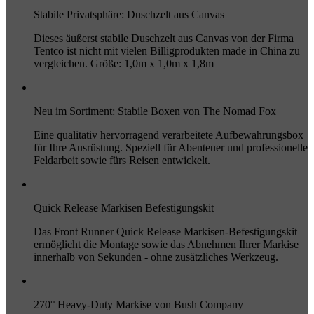
Stabile Privatsphäre: Duschzelt aus Canvas
Dieses äußerst stabile Duschzelt aus Canvas von der Firma
Tentco ist nicht mit vielen Billigprodukten made in China zu
vergleichen. Größe: 1,0m x 1,0m x 1,8m
Neu im Sortiment: Stabile Boxen von The Nomad Fox
Eine qualitativ hervorragend verarbeitete Aufbewahrungsbox
für Ihre Ausrüstung. Speziell für Abenteuer und professionelle
Feldarbeit sowie fürs Reisen entwickelt.
Quick Release Markisen Befestigungskit
Das Front Runner Quick Release Markisen-Befestigungskit
ermöglicht die Montage sowie das Abnehmen Ihrer Markise
innerhalb von Sekunden - ohne zusätzliches Werkzeug.
270° Heavy-Duty Markise von Bush Company