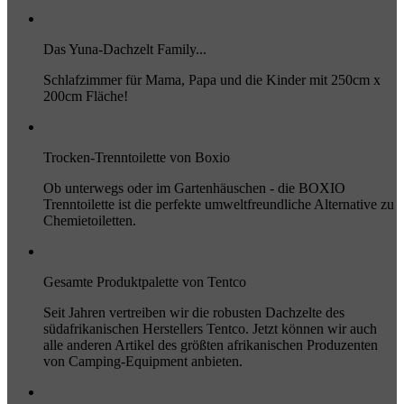
Das Yuna-Dachzelt Family...
Schlafzimmer für Mama, Papa und die Kinder mit 250cm x
200cm Fläche!
Trocken-Trenntoilette von Boxio
Ob unterwegs oder im Gartenhäuschen - die BOXIO
Trenntoilette ist die perfekte umweltfreundliche Alternative zu
Chemietoiletten.
Gesamte Produktpalette von Tentco
Seit Jahren vertreiben wir die robusten Dachzelte des
südafrikanischen Herstellers Tentco. Jetzt können wir auch
alle anderen Artikel des größten afrikanischen Produzenten
von Camping-Equipment anbieten.