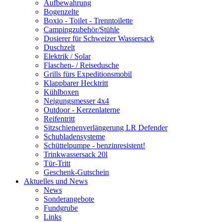
Aufbewahrung
Bogenzelte
Boxio - Toilet - Trenntoilette
Campingzubehör/Stühle
Dosierer für Schweizer Wassersack
Duschzelt
Elektrik / Solar
Flaschen- / Reisedusche
Grills fürs Expeditionsmobil
Klappbarer Hecktritt
Kühlboxen
Neigungsmesser 4x4
Outdoor - Kerzenlaterne
Reifentritt
Sitzschienenverlängerung LR Defender
Schubladensysteme
Schüttelpumpe - benzinresistent!
Trinkwassersack 20l
Tür-Tritt
Geschenk-Gutschein
Aktuelles und News
News
Sonderangebote
Fundgrube
Links