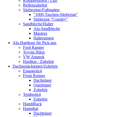
Kompressoren / Luft
Reifenzubehör
Sitzbezüge/Fußmatten
"1000-Taschen-Sitzbezug"
Sitzbezug "Country"
Sandbleche/Halter
Alu-Sandbleche
Maxtrax
Halterungen
Alu-Hardtops für Pick-ups
Ford Ranger
Toyota Hilux
VW Amarok
Hardtop - Zubehör
Dachgepäckträger/Zubehör
Engage4x4
Front Runner
Dachträger
Querträger
Zubehör
Tembo4x4
Zubehör
HandiRack
Hannibal
Dachträger