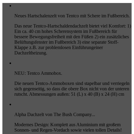
Neues Hartschalenzelt von Tentco mit Schere im Fußbereich.
Das neue Tentco-Hartschaldendachzelt bietet viel Komfort: 1)
Ein ca. 40 cm hohes Scherensystem im Fußbereich für
bessere Bewegungsfreiheit mit den Füßen 2) ein zusätzliches
Belüftungsfenster im Fußbereich 3) eine separate Stoff-
Klappe z.B. zur problemlosen Einführungeiner
Dachzeltheizung.
NEU: Tentco Ammobox.
Die neuen Tentco-Ammoboxen sind stapelbar und verriegeln
sich gegenseitig, so dass die obere Box nicht von der unteren
rutscht. Abmessungen außen: 51 (L) x 40 (B) x 24 (H) cm
Alpha Dachzelt von The Bush Company...
Modernes Design: Komplett aus Aluminium mit großem
Sonnen- und Regen-Vordach sowie vielen tollen Details!