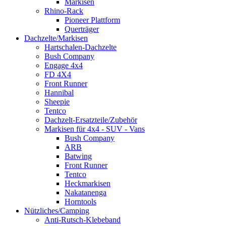
Markisen
Rhino-Rack
Pioneer Plattform
Querträger
Dachzelte/Markisen
Hartschalen-Dachzelte
Bush Company
Engage 4x4
FD 4X4
Front Runner
Hannibal
Sheepie
Tentco
Dachzelt-Ersatzteile/Zubehör
Markisen für 4x4 - SUV - Vans
Bush Company
ARB
Batwing
Front Runner
Tentco
Heckmarkisen
Nakatanenga
Horntools
Nützliches/Camping
Anti-Rutsch-Klebeband