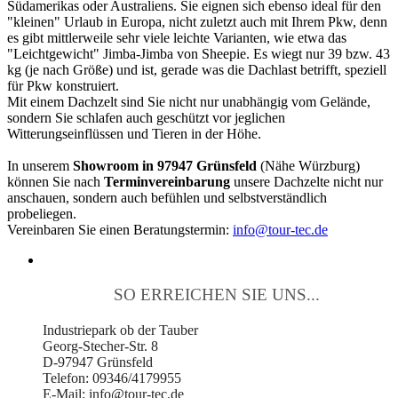
Südamerikas oder Australiens. Sie eignen sich ebenso ideal für den
"kleinen" Urlaub in Europa, nicht zuletzt auch mit Ihrem Pkw, denn
es gibt mittlerweile sehr viele leichte Varianten, wie etwa das
"Leichtgewicht" Jimba-Jimba von Sheepie. Es wiegt nur 39 bzw. 43
kg (je nach Größe) und ist, gerade was die Dachlast betrifft, speziell
für Pkw konstruiert.
Mit einem Dachzelt sind Sie nicht nur unabhängig vom Gelände,
sondern Sie schlafen auch geschützt vor jeglichen
Witterungseinflüssen und Tieren in der Höhe.
In unserem
Showroom in 97947 Grünsfeld
(Nähe Würzburg)
können Sie nach
Terminvereinbarung
unsere Dachzelte nicht nur
anschauen, sondern auch befühlen und selbstverständlich
probeliegen.
Vereinbaren Sie einen Beratungstermin:
info@tour-tec.de
SO ERREICHEN SIE UNS...
Industriepark ob der Tauber
Georg-Stecher-Str. 8
D-97947 Grünsfeld
Telefon: 09346/4179955
E-Mail: info@tour-tec.de