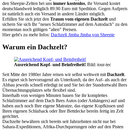
den Sheepie-Zelten bei uns
immer kostenlos
, ihr Versand kostet
deutschlandweit lediglich 89.90 Euro mit Spedition. Gegen Aufpreis
ist natürlich auch ein Versand in andere Länder möglich.
Erfüllen Sie sich jetzt den
Traum vom eigenen Dachzelt
und
sichern Sie sich Ihr "neues Schlafzimmer auf dem Autodach" zu den
momentan noch gültigen "alten" Preisen.
Hier geht's zu mehr Infos:
Dachzelt Jimba Jimba von Sheepie
Warum ein Dachzelt?
Ausreichend Kopf- und Beinfreiheit!
Bild: tour-tec
Seit Mitte der 1980er Jahre reisen wir selbst weltweit mit
Dachzelt
.
Es eignet sich hervorragend als Unterkunft, da der Auf- als auch der
Abbau jeweils schnell erledigt ist und Sie bei der Standortwahl Ihres
Übernachtungsplatzes sehr flexibel sind.
Innerhalb von wenigen Minuten bauen Sie ihr komplettes
Schlafzimmer auf dem Dach Ihres Autos (oder Anhängers) auf und
haben auch noch Ihre eigene Matratze, das eigene Kopfkissen und
Ihren eigenen Schlafsack oder Ihre Bettdecke bereits fertig im Zelt
gerichtet.
Dachzelte bewähren sich bereits seit Jahrzehnten nicht nur bei
Sahara-Expeditionen, Afrika-Durchquerungen oder auf den Pisten