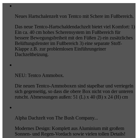
Neues Hartschalenzelt von Tentco mit Schere im Fußbereich.
Das neue Tentco-Hartschaldendachzelt bietet viel Komfort: 1)
Ein ca. 40 cm hohes Scherensystem im Fußbereich für
bessere Bewegungsfreiheit mit den Füßen 2) ein zusätzliches
Belüftungsfenster im Fußbereich 3) eine separate Stoff-
Klappe z.B. zur problemlosen Einführungeiner
Dachzeltheizung.
NEU: Tentco Ammobox.
Die neuen Tentco-Ammoboxen sind stapelbar und verriegeln
sich gegenseitig, so dass die obere Box nicht von der unteren
rutscht. Abmessungen außen: 51 (L) x 40 (B) x 24 (H) cm
Alpha Dachzelt von The Bush Company...
Modernes Design: Komplett aus Aluminium mit großem
Sonnen- und Regen-Vordach sowie vielen tollen Details!