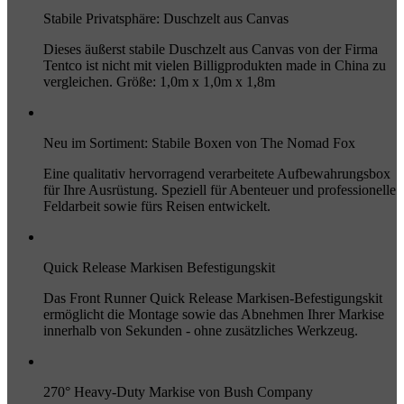
Stabile Privatsphäre: Duschzelt aus Canvas
Dieses äußerst stabile Duschzelt aus Canvas von der Firma
Tentco ist nicht mit vielen Billigprodukten made in China zu
vergleichen. Größe: 1,0m x 1,0m x 1,8m
Neu im Sortiment: Stabile Boxen von The Nomad Fox
Eine qualitativ hervorragend verarbeitete Aufbewahrungsbox
für Ihre Ausrüstung. Speziell für Abenteuer und professionelle
Feldarbeit sowie fürs Reisen entwickelt.
Quick Release Markisen Befestigungskit
Das Front Runner Quick Release Markisen-Befestigungskit
ermöglicht die Montage sowie das Abnehmen Ihrer Markise
innerhalb von Sekunden - ohne zusätzliches Werkzeug.
270° Heavy-Duty Markise von Bush Company