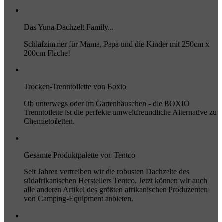
Das Yuna-Dachzelt Family...
Schlafzimmer für Mama, Papa und die Kinder mit 250cm x
200cm Fläche!
Trocken-Trenntoilette von Boxio
Ob unterwegs oder im Gartenhäuschen - die BOXIO
Trenntoilette ist die perfekte umweltfreundliche Alternative zu
Chemietoiletten.
Gesamte Produktpalette von Tentco
Seit Jahren vertreiben wir die robusten Dachzelte des
südafrikanischen Herstellers Tentco. Jetzt können wir auch
alle anderen Artikel des größten afrikanischen Produzenten
von Camping-Equipment anbieten.