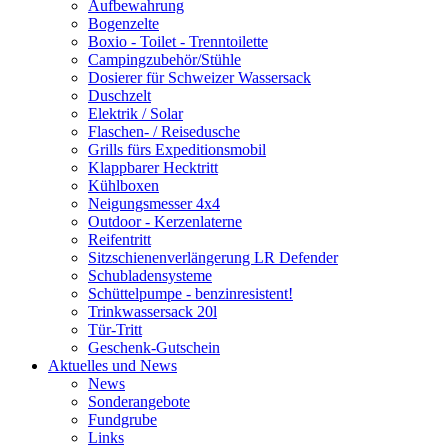
Aufbewahrung
Bogenzelte
Boxio - Toilet - Trenntoilette
Campingzubehör/Stühle
Dosierer für Schweizer Wassersack
Duschzelt
Elektrik / Solar
Flaschen- / Reisedusche
Grills fürs Expeditionsmobil
Klappbarer Hecktritt
Kühlboxen
Neigungsmesser 4x4
Outdoor - Kerzenlaterne
Reifentritt
Sitzschienenverlängerung LR Defender
Schubladensysteme
Schüttelpumpe - benzinresistent!
Trinkwassersack 20l
Tür-Tritt
Geschenk-Gutschein
Aktuelles und News
News
Sonderangebote
Fundgrube
Links