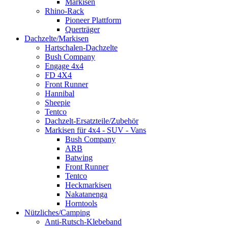
Markisen
Rhino-Rack
Pioneer Plattform
Querträger
Dachzelte/Markisen
Hartschalen-Dachzelte
Bush Company
Engage 4x4
FD 4X4
Front Runner
Hannibal
Sheepie
Tentco
Dachzelt-Ersatzteile/Zubehör
Markisen für 4x4 - SUV - Vans
Bush Company
ARB
Batwing
Front Runner
Tentco
Heckmarkisen
Nakatanenga
Horntools
Nützliches/Camping
Anti-Rutsch-Klebeband