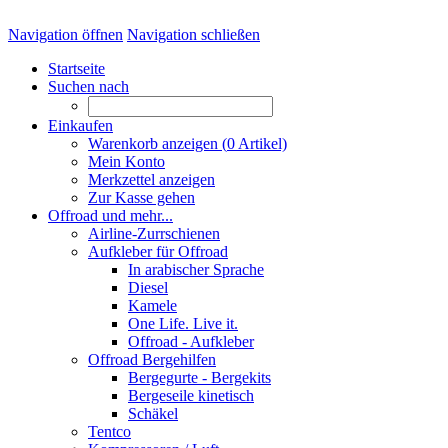
Navigation öffnen
Navigation schließen
Startseite
Suchen nach
Einkaufen
Warenkorb anzeigen (
0
Artikel)
Mein Konto
Merkzettel anzeigen
Zur Kasse gehen
Offroad und mehr...
Airline-Zurrschienen
Aufkleber für Offroad
In arabischer Sprache
Diesel
Kamele
One Life. Live it.
Offroad - Aufkleber
Offroad Bergehilfen
Bergegurte - Bergekits
Bergeseile kinetisch
Schäkel
Tentco