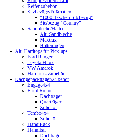
Kompressoren / Luft
Reifenzubehör
Sitzbezüge/Fußmatten
"1000-Taschen-Sitzbezug"
Sitzbezug "Country"
Sandbleche/Halter
Alu-Sandbleche
Maxtrax
Halterungen
Alu-Hardtops für Pick-ups
Ford Ranger
Toyota Hilux
VW Amarok
Hardtop - Zubehör
Dachgepäckträger/Zubehör
Engage4x4
Front Runner
Dachträger
Querträger
Zubehör
Tembo4x4
Zubehör
HandiRack
Hannibal
Dachträger