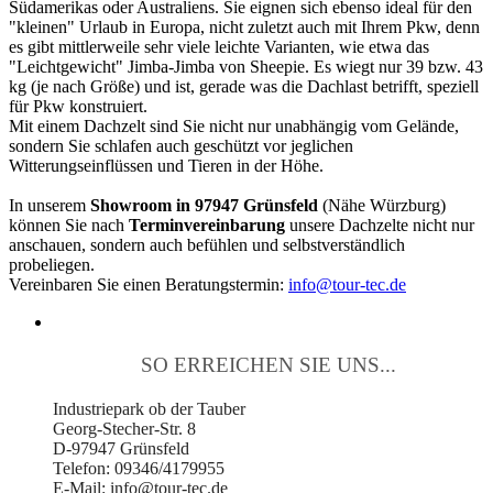
Südamerikas oder Australiens. Sie eignen sich ebenso ideal für den
"kleinen" Urlaub in Europa, nicht zuletzt auch mit Ihrem Pkw, denn
es gibt mittlerweile sehr viele leichte Varianten, wie etwa das
"Leichtgewicht" Jimba-Jimba von Sheepie. Es wiegt nur 39 bzw. 43
kg (je nach Größe) und ist, gerade was die Dachlast betrifft, speziell
für Pkw konstruiert.
Mit einem Dachzelt sind Sie nicht nur unabhängig vom Gelände,
sondern Sie schlafen auch geschützt vor jeglichen
Witterungseinflüssen und Tieren in der Höhe.
In unserem
Showroom in 97947 Grünsfeld
(Nähe Würzburg)
können Sie nach
Terminvereinbarung
unsere Dachzelte nicht nur
anschauen, sondern auch befühlen und selbstverständlich
probeliegen.
Vereinbaren Sie einen Beratungstermin:
info@tour-tec.de
SO ERREICHEN SIE UNS...
Industriepark ob der Tauber
Georg-Stecher-Str. 8
D-97947 Grünsfeld
Telefon: 09346/4179955
E-Mail: info@tour-tec.de