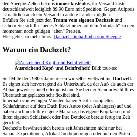
den Sheepie-Zelten bei uns
immer kostenlos
, ihr Versand kostet
deutschlandweit lediglich 89.90 Euro mit Spedition. Gegen Aufpreis
ist natürlich auch ein Versand in andere Länder möglich.
Erfüllen Sie sich jetzt den
Traum vom eigenen Dachzelt
und
sichern Sie sich Ihr "neues Schlafzimmer auf dem Autodach" zu den
momentan noch gültigen "alten" Preisen.
Hier geht's zu mehr Infos:
Dachzelt Jimba Jimba von Sheepie
Warum ein Dachzelt?
Ausreichend Kopf- und Beinfreiheit!
Bild: tour-tec
Seit Mitte der 1980er Jahre reisen wir selbst weltweit mit
Dachzelt
.
Es eignet sich hervorragend als Unterkunft, da der Auf- als auch der
Abbau jeweils schnell erledigt ist und Sie bei der Standortwahl Ihres
Übernachtungsplatzes sehr flexibel sind.
Innerhalb von wenigen Minuten bauen Sie ihr komplettes
Schlafzimmer auf dem Dach Ihres Autos (oder Anhängers) auf und
haben auch noch Ihre eigene Matratze, das eigene Kopfkissen und
Ihren eigenen Schlafsack oder Ihre Bettdecke bereits fertig im Zelt
gerichtet.
Dachzelte bewähren sich bereits seit Jahrzehnten nicht nur bei
Sahara-Expeditionen, Afrika-Durchquerungen oder auf den Pisten