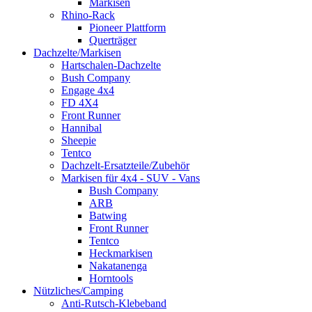
Markisen
Rhino-Rack
Pioneer Plattform
Querträger
Dachzelte/Markisen
Hartschalen-Dachzelte
Bush Company
Engage 4x4
FD 4X4
Front Runner
Hannibal
Sheepie
Tentco
Dachzelt-Ersatzteile/Zubehör
Markisen für 4x4 - SUV - Vans
Bush Company
ARB
Batwing
Front Runner
Tentco
Heckmarkisen
Nakatanenga
Horntools
Nützliches/Camping
Anti-Rutsch-Klebeband