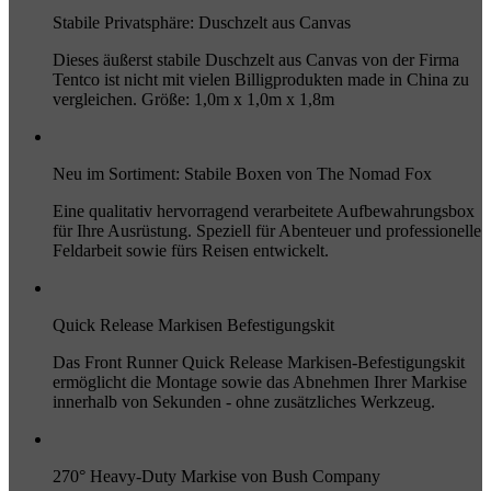
Stabile Privatsphäre: Duschzelt aus Canvas
Dieses äußerst stabile Duschzelt aus Canvas von der Firma
Tentco ist nicht mit vielen Billigprodukten made in China zu
vergleichen. Größe: 1,0m x 1,0m x 1,8m
Neu im Sortiment: Stabile Boxen von The Nomad Fox
Eine qualitativ hervorragend verarbeitete Aufbewahrungsbox
für Ihre Ausrüstung. Speziell für Abenteuer und professionelle
Feldarbeit sowie fürs Reisen entwickelt.
Quick Release Markisen Befestigungskit
Das Front Runner Quick Release Markisen-Befestigungskit
ermöglicht die Montage sowie das Abnehmen Ihrer Markise
innerhalb von Sekunden - ohne zusätzliches Werkzeug.
270° Heavy-Duty Markise von Bush Company