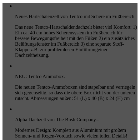
Neues Hartschalenzelt von Tentco mit Schere im Fußbereich.
Das neue Tentco-Hartschaldendachzelt bietet viel Komfort: 1)
Ein ca. 40 cm hohes Scherensystem im Fußbereich für
bessere Bewegungsfreiheit mit den Füßen 2) ein zusätzliches
Belüftungsfenster im Fußbereich 3) eine separate Stoff-
Klappe z.B. zur problemlosen Einführungeiner
Dachzeltheizung.
NEU: Tentco Ammobox.
Die neuen Tentco-Ammoboxen sind stapelbar und verriegeln
sich gegenseitig, so dass die obere Box nicht von der unteren
rutscht. Abmessungen außen: 51 (L) x 40 (B) x 24 (H) cm
Alpha Dachzelt von The Bush Company...
Modernes Design: Komplett aus Aluminium mit großem
Sonnen- und Regen-Vordach sowie vielen tollen Details!