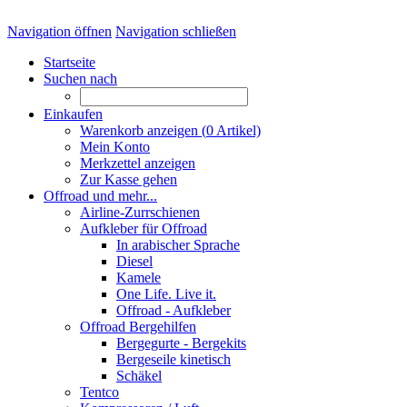
Navigation öffnen
Navigation schließen
Startseite
Suchen nach
Einkaufen
Warenkorb anzeigen (
0
Artikel)
Mein Konto
Merkzettel anzeigen
Zur Kasse gehen
Offroad und mehr...
Airline-Zurrschienen
Aufkleber für Offroad
In arabischer Sprache
Diesel
Kamele
One Life. Live it.
Offroad - Aufkleber
Offroad Bergehilfen
Bergegurte - Bergekits
Bergeseile kinetisch
Schäkel
Tentco