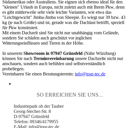
Südamerikas oder Australiens. Sie eignen sich ebenso ideal für den
"kleinen" Urlaub in Europa, nicht zuletzt auch mit Ihrem Pkw, denn
es gibt mittlerweile sehr viele leichte Varianten, wie etwa das
"Leichtgewicht" Jimba-Jimba von Sheepie. Es wiegt nur 39 bzw. 43
kg (je nach Größe) und ist, gerade was die Dachlast betrifft, speziell
für Pkw konstruiert.
Mit einem Dachzelt sind Sie nicht nur unabhängig vom Gelände,
sondern Sie schlafen auch geschützt vor jeglichen
Witterungseinflüssen und Tieren in der Höhe.
In unserem
Showroom in 97947 Grünsfeld
(Nähe Würzburg)
können Sie nach
Terminvereinbarung
unsere Dachzelte nicht nur
anschauen, sondern auch befühlen und selbstverständlich
probeliegen.
Vereinbaren Sie einen Beratungstermin:
info@tour-tec.de
SO ERREICHEN SIE UNS...
Industriepark ob der Tauber
Georg-Stecher-Str. 8
D-97947 Grünsfeld
Telefon: 09346/4179955
E-Mail: info@tour-tec.de