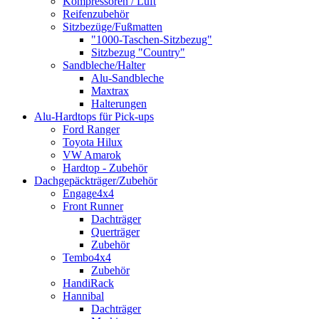
Kompressoren / Luft
Reifenzubehör
Sitzbezüge/Fußmatten
"1000-Taschen-Sitzbezug"
Sitzbezug "Country"
Sandbleche/Halter
Alu-Sandbleche
Maxtrax
Halterungen
Alu-Hardtops für Pick-ups
Ford Ranger
Toyota Hilux
VW Amarok
Hardtop - Zubehör
Dachgepäckträger/Zubehör
Engage4x4
Front Runner
Dachträger
Querträger
Zubehör
Tembo4x4
Zubehör
HandiRack
Hannibal
Dachträger