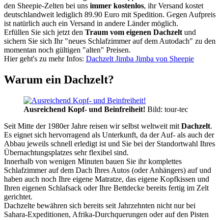
den Sheepie-Zelten bei uns
immer kostenlos
, ihr Versand kostet
deutschlandweit lediglich 89.90 Euro mit Spedition. Gegen Aufpreis
ist natürlich auch ein Versand in andere Länder möglich.
Erfüllen Sie sich jetzt den
Traum vom eigenen Dachzelt
und
sichern Sie sich Ihr "neues Schlafzimmer auf dem Autodach" zu den
momentan noch gültigen "alten" Preisen.
Hier geht's zu mehr Infos:
Dachzelt Jimba Jimba von Sheepie
Warum ein Dachzelt?
Ausreichend Kopf- und Beinfreiheit!
Bild: tour-tec
Seit Mitte der 1980er Jahre reisen wir selbst weltweit mit
Dachzelt
.
Es eignet sich hervorragend als Unterkunft, da der Auf- als auch der
Abbau jeweils schnell erledigt ist und Sie bei der Standortwahl Ihres
Übernachtungsplatzes sehr flexibel sind.
Innerhalb von wenigen Minuten bauen Sie ihr komplettes
Schlafzimmer auf dem Dach Ihres Autos (oder Anhängers) auf und
haben auch noch Ihre eigene Matratze, das eigene Kopfkissen und
Ihren eigenen Schlafsack oder Ihre Bettdecke bereits fertig im Zelt
gerichtet.
Dachzelte bewähren sich bereits seit Jahrzehnten nicht nur bei
Sahara-Expeditionen, Afrika-Durchquerungen oder auf den Pisten