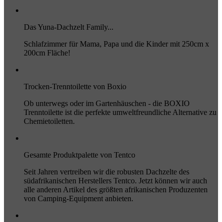
Das Yuna-Dachzelt Family...
Schlafzimmer für Mama, Papa und die Kinder mit 250cm x
200cm Fläche!
Trocken-Trenntoilette von Boxio
Ob unterwegs oder im Gartenhäuschen - die BOXIO
Trenntoilette ist die perfekte umweltfreundliche Alternative zu
Chemietoiletten.
Gesamte Produktpalette von Tentco
Seit Jahren vertreiben wir die robusten Dachzelte des
südafrikanischen Herstellers Tentco. Jetzt können wir auch
alle anderen Artikel des größten afrikanischen Produzenten
von Camping-Equipment anbieten.