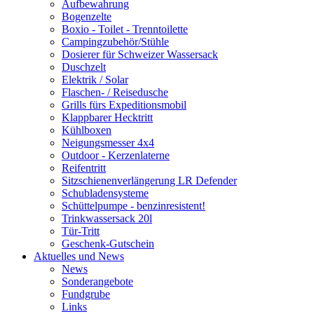
Aufbewahrung
Bogenzelte
Boxio - Toilet - Trenntoilette
Campingzubehör/Stühle
Dosierer für Schweizer Wassersack
Duschzelt
Elektrik / Solar
Flaschen- / Reisedusche
Grills fürs Expeditionsmobil
Klappbarer Hecktritt
Kühlboxen
Neigungsmesser 4x4
Outdoor - Kerzenlaterne
Reifentritt
Sitzschienenverlängerung LR Defender
Schubladensysteme
Schüttelpumpe - benzinresistent!
Trinkwassersack 20l
Tür-Tritt
Geschenk-Gutschein
Aktuelles und News
News
Sonderangebote
Fundgrube
Links