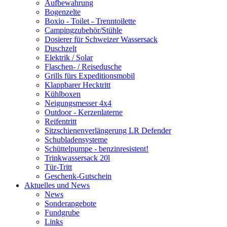
Aufbewahrung
Bogenzelte
Boxio - Toilet - Trenntoilette
Campingzubehör/Stühle
Dosierer für Schweizer Wassersack
Duschzelt
Elektrik / Solar
Flaschen- / Reisedusche
Grills fürs Expeditionsmobil
Klappbarer Hecktritt
Kühlboxen
Neigungsmesser 4x4
Outdoor - Kerzenlaterne
Reifentritt
Sitzschienenverlängerung LR Defender
Schubladensysteme
Schüttelpumpe - benzinresistent!
Trinkwassersack 20l
Tür-Tritt
Geschenk-Gutschein
Aktuelles und News
News
Sonderangebote
Fundgrube
Links