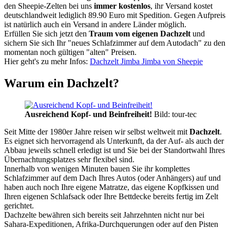
den Sheepie-Zelten bei uns
immer kostenlos
, ihr Versand kostet
deutschlandweit lediglich 89.90 Euro mit Spedition. Gegen Aufpreis
ist natürlich auch ein Versand in andere Länder möglich.
Erfüllen Sie sich jetzt den
Traum vom eigenen Dachzelt
und
sichern Sie sich Ihr "neues Schlafzimmer auf dem Autodach" zu den
momentan noch gültigen "alten" Preisen.
Hier geht's zu mehr Infos:
Dachzelt Jimba Jimba von Sheepie
Warum ein Dachzelt?
Ausreichend Kopf- und Beinfreiheit!
Bild: tour-tec
Seit Mitte der 1980er Jahre reisen wir selbst weltweit mit
Dachzelt
.
Es eignet sich hervorragend als Unterkunft, da der Auf- als auch der
Abbau jeweils schnell erledigt ist und Sie bei der Standortwahl Ihres
Übernachtungsplatzes sehr flexibel sind.
Innerhalb von wenigen Minuten bauen Sie ihr komplettes
Schlafzimmer auf dem Dach Ihres Autos (oder Anhängers) auf und
haben auch noch Ihre eigene Matratze, das eigene Kopfkissen und
Ihren eigenen Schlafsack oder Ihre Bettdecke bereits fertig im Zelt
gerichtet.
Dachzelte bewähren sich bereits seit Jahrzehnten nicht nur bei
Sahara-Expeditionen, Afrika-Durchquerungen oder auf den Pisten