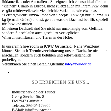
Südamerikas oder Australiens. Sie eignen sich ebenso ideal für den
"kleinen" Urlaub in Europa, nicht zuletzt auch mit Ihrem Pkw, denn
es gibt mittlerweile sehr viele leichte Varianten, wie etwa das
"Leichtgewicht" Jimba-Jimba von Sheepie. Es wiegt nur 39 bzw. 43
kg (je nach Größe) und ist, gerade was die Dachlast betrifft, speziell
für Pkw konstruiert.
Mit einem Dachzelt sind Sie nicht nur unabhängig vom Gelände,
sondern Sie schlafen auch geschützt vor jeglichen
Witterungseinflüssen und Tieren in der Höhe.
In unserem
Showroom in 97947 Grünsfeld
(Nähe Würzburg)
können Sie nach
Terminvereinbarung
unsere Dachzelte nicht nur
anschauen, sondern auch befühlen und selbstverständlich
probeliegen.
Vereinbaren Sie einen Beratungstermin:
info@tour-tec.de
SO ERREICHEN SIE UNS...
Industriepark ob der Tauber
Georg-Stecher-Str. 8
D-97947 Grünsfeld
Telefon: 09346/4179955
E-Mail: info@tour-tec.de