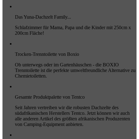
Das Yuna-Dachzelt Family...
Schlafzimmer für Mama, Papa und die Kinder mit 250cm x
200cm Fläche!
Trocken-Trenntoilette von Boxio
Ob unterwegs oder im Gartenhäuschen - die BOXIO
Trenntoilette ist die perfekte umweltfreundliche Alternative zu
Chemietoiletten.
Gesamte Produktpalette von Tentco
Seit Jahren vertreiben wir die robusten Dachzelte des
südafrikanischen Herstellers Tentco. Jetzt können wir auch
alle anderen Artikel des größten afrikanischen Produzenten
von Camping-Equipment anbieten.