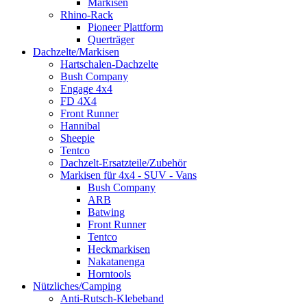
Markisen
Rhino-Rack
Pioneer Plattform
Querträger
Dachzelte/Markisen
Hartschalen-Dachzelte
Bush Company
Engage 4x4
FD 4X4
Front Runner
Hannibal
Sheepie
Tentco
Dachzelt-Ersatzteile/Zubehör
Markisen für 4x4 - SUV - Vans
Bush Company
ARB
Batwing
Front Runner
Tentco
Heckmarkisen
Nakatanenga
Horntools
Nützliches/Camping
Anti-Rutsch-Klebeband