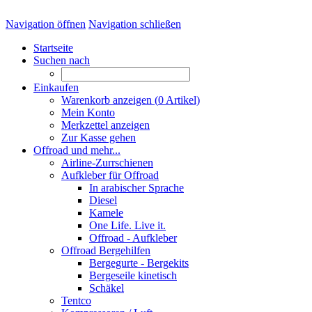
Navigation öffnen
Navigation schließen
Startseite
Suchen nach
Einkaufen
Warenkorb anzeigen (
0
Artikel)
Mein Konto
Merkzettel anzeigen
Zur Kasse gehen
Offroad und mehr...
Airline-Zurrschienen
Aufkleber für Offroad
In arabischer Sprache
Diesel
Kamele
One Life. Live it.
Offroad - Aufkleber
Offroad Bergehilfen
Bergegurte - Bergekits
Bergeseile kinetisch
Schäkel
Tentco