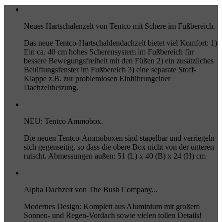
Neues Hartschalenzelt von Tentco mit Schere im Fußbereich.
Das neue Tentco-Hartschaldendachzelt bietet viel Komfort: 1)
Ein ca. 40 cm hohes Scherensystem im Fußbereich für
bessere Bewegungsfreiheit mit den Füßen 2) ein zusätzliches
Belüftungsfenster im Fußbereich 3) eine separate Stoff-
Klappe z.B. zur problemlosen Einführungeiner
Dachzeltheizung.
NEU: Tentco Ammobox.
Die neuen Tentco-Ammoboxen sind stapelbar und verriegeln
sich gegenseitig, so dass die obere Box nicht von der unteren
rutscht. Abmessungen außen: 51 (L) x 40 (B) x 24 (H) cm
Alpha Dachzelt von The Bush Company...
Modernes Design: Komplett aus Aluminium mit großem
Sonnen- und Regen-Vordach sowie vielen tollen Details!