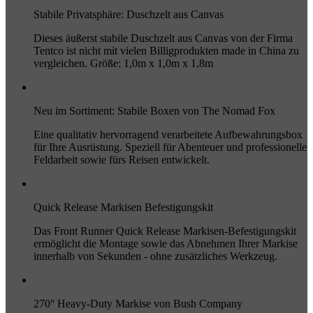
Stabile Privatsphäre: Duschzelt aus Canvas
Dieses äußerst stabile Duschzelt aus Canvas von der Firma
Tentco ist nicht mit vielen Billigprodukten made in China zu
vergleichen. Größe: 1,0m x 1,0m x 1,8m
Neu im Sortiment: Stabile Boxen von The Nomad Fox
Eine qualitativ hervorragend verarbeitete Aufbewahrungsbox
für Ihre Ausrüstung. Speziell für Abenteuer und professionelle
Feldarbeit sowie fürs Reisen entwickelt.
Quick Release Markisen Befestigungskit
Das Front Runner Quick Release Markisen-Befestigungskit
ermöglicht die Montage sowie das Abnehmen Ihrer Markise
innerhalb von Sekunden - ohne zusätzliches Werkzeug.
270° Heavy-Duty Markise von Bush Company