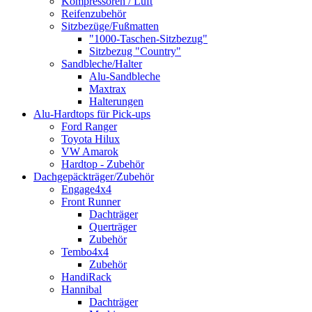
Kompressoren / Luft
Reifenzubehör
Sitzbezüge/Fußmatten
"1000-Taschen-Sitzbezug"
Sitzbezug "Country"
Sandbleche/Halter
Alu-Sandbleche
Maxtrax
Halterungen
Alu-Hardtops für Pick-ups
Ford Ranger
Toyota Hilux
VW Amarok
Hardtop - Zubehör
Dachgepäckträger/Zubehör
Engage4x4
Front Runner
Dachträger
Querträger
Zubehör
Tembo4x4
Zubehör
HandiRack
Hannibal
Dachträger