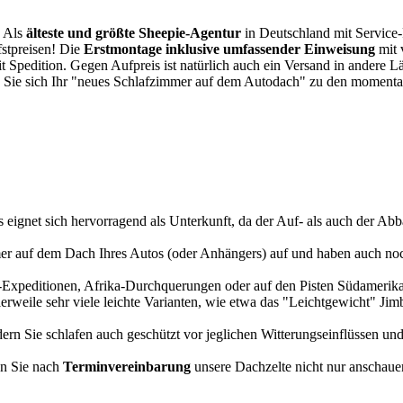
. Als
älteste und größte Sheepie-Agentur
in Deutschland mit Service-P
fstpreisen! Die
Erstmontage inklusive umfassender Einweisung
mit 
it Spedition. Gegen Aufpreis ist natürlich auch ein Versand in andere 
 Sie sich Ihr "neues Schlafzimmer auf dem Autodach" zu den momentan
s eignet sich hervorragend als Unterkunft, da der Auf- als auch der Abba
r auf dem Dach Ihres Autos (oder Anhängers) auf und haben auch noch
a-Expeditionen, Afrika-Durchquerungen oder auf den Pisten Südamerikas
tlerweile sehr viele leichte Varianten, wie etwa das "Leichtgewicht" J
rn Sie schlafen auch geschützt vor jeglichen Witterungseinflüssen und
n Sie nach
Terminvereinbarung
unsere Dachzelte nicht nur anschauen