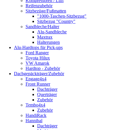
Kompressoren / Luft
Reifenzubehör
Sitzbezüge/Fußmatten
"1000-Taschen-Sitzbezug"
Sitzbezug "Country"
Sandbleche/Halter
Alu-Sandbleche
Maxtrax
Halterungen
Alu-Hardtops für Pick-ups
Ford Ranger
Toyota Hilux
VW Amarok
Hardtop - Zubehör
Dachgepäckträger/Zubehör
Engage4x4
Front Runner
Dachträger
Querträger
Zubehör
Tembo4x4
Zubehör
HandiRack
Hannibal
Dachträger