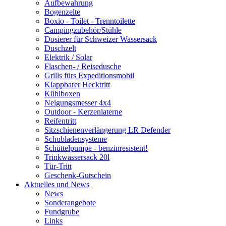
Aufbewahrung
Bogenzelte
Boxio - Toilet - Trenntoilette
Campingzubehör/Stühle
Dosierer für Schweizer Wassersack
Duschzelt
Elektrik / Solar
Flaschen- / Reisedusche
Grills fürs Expeditionsmobil
Klappbarer Hecktritt
Kühlboxen
Neigungsmesser 4x4
Outdoor - Kerzenlaterne
Reifentritt
Sitzschienenverlängerung LR Defender
Schubladensysteme
Schüttelpumpe - benzinresistent!
Trinkwassersack 20l
Tür-Tritt
Geschenk-Gutschein
Aktuelles und News
News
Sonderangebote
Fundgrube
Links