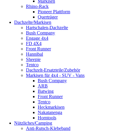
Markisen
Rhino-Rack
Pioneer Plattform
Querträger
Dachzelte/Markisen
Hartschalen-Dachzelte
Bush Company
Engage 4x4
FD 4X4
Front Runner
Hannibal
Sheepie
Tentco
Dachzelt-Ersatzteile/Zubehör
Markisen für 4x4 - SUV - Vans
Bush Company
ARB
Batwing
Front Runner
Tentco
Heckmarkisen
Nakatanenga
Horntools
Nützliches/Camping
Anti-Rutsch-Klebeband