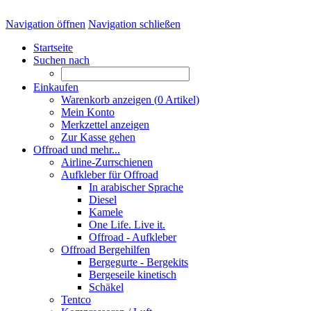
Navigation öffnen
Navigation schließen
Startseite
Suchen nach
Einkaufen
Warenkorb anzeigen (
0
Artikel)
Mein Konto
Merkzettel anzeigen
Zur Kasse gehen
Offroad und mehr...
Airline-Zurrschienen
Aufkleber für Offroad
In arabischer Sprache
Diesel
Kamele
One Life. Live it.
Offroad - Aufkleber
Offroad Bergehilfen
Bergegurte - Bergekits
Bergeseile kinetisch
Schäkel
Tentco