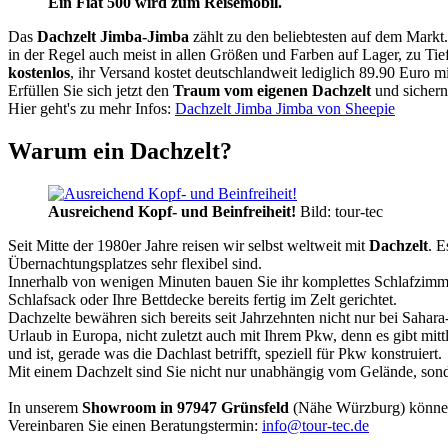
Ein Fiat 500 wird zum Reisemobil.
Das
Dachzelt
Jimba-Jimba
zählt zu den beliebtesten auf dem Markt
in der Regel auch meist in allen Größen und Farben auf Lager, zu Tie
kostenlos
, ihr Versand kostet deutschlandweit lediglich 89.90 Euro m
Erfüllen Sie sich jetzt den
Traum vom eigenen Dachzelt
und sichern
Hier geht's zu mehr Infos:
Dachzelt Jimba Jimba von Sheepie
Warum ein Dachzelt?
Ausreichend Kopf- und Beinfreiheit!
Bild: tour-tec
Seit Mitte der 1980er Jahre reisen wir selbst weltweit mit
Dachzelt
. E
Übernachtungsplatzes sehr flexibel sind.
Innerhalb von wenigen Minuten bauen Sie ihr komplettes Schlafzimme
Schlafsack oder Ihre Bettdecke bereits fertig im Zelt gerichtet.
Dachzelte bewähren sich bereits seit Jahrzehnten nicht nur bei Sahar
Urlaub in Europa, nicht zuletzt auch mit Ihrem Pkw, denn es gibt mit
und ist, gerade was die Dachlast betrifft, speziell für Pkw konstruiert.
Mit einem Dachzelt sind Sie nicht nur unabhängig vom Gelände, sonde
In unserem
Showroom in 97947 Grünsfeld
(Nähe Würzburg) könne
Vereinbaren Sie einen Beratungstermin:
info@tour-tec.de