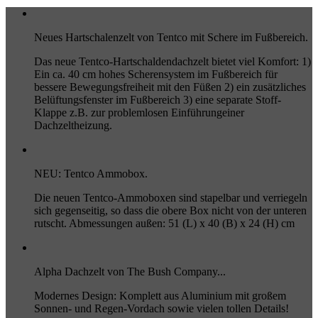
Neues Hartschalenzelt von Tentco mit Schere im Fußbereich.
Das neue Tentco-Hartschaldendachzelt bietet viel Komfort: 1)
Ein ca. 40 cm hohes Scherensystem im Fußbereich für
bessere Bewegungsfreiheit mit den Füßen 2) ein zusätzliches
Belüftungsfenster im Fußbereich 3) eine separate Stoff-
Klappe z.B. zur problemlosen Einführungeiner
Dachzeltheizung.
NEU: Tentco Ammobox.
Die neuen Tentco-Ammoboxen sind stapelbar und verriegeln
sich gegenseitig, so dass die obere Box nicht von der unteren
rutscht. Abmessungen außen: 51 (L) x 40 (B) x 24 (H) cm
Alpha Dachzelt von The Bush Company...
Modernes Design: Komplett aus Aluminium mit großem
Sonnen- und Regen-Vordach sowie vielen tollen Details!