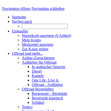
Navigation öffnen
Navigation schließen
Startseite
Suchen nach
Einkaufen
Warenkorb anzeigen (
0
Artikel)
Mein Konto
Merkzettel anzeigen
Zur Kasse gehen
Offroad und mehr...
Airline-Zurrschienen
Aufkleber für Offroad
In arabischer Sprache
Diesel
Kamele
One Life. Live it.
Offroad - Aufkleber
Offroad Bergehilfen
Bergegurte - Bergekits
Bergeseile kinetisch
Schäkel
Tentco