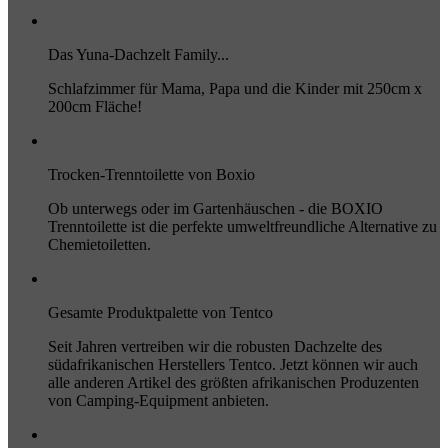
Das Yuna-Dachzelt Family...
Schlafzimmer für Mama, Papa und die Kinder mit 250cm x
200cm Fläche!
Trocken-Trenntoilette von Boxio
Ob unterwegs oder im Gartenhäuschen - die BOXIO
Trenntoilette ist die perfekte umweltfreundliche Alternative zu
Chemietoiletten.
Gesamte Produktpalette von Tentco
Seit Jahren vertreiben wir die robusten Dachzelte des
südafrikanischen Herstellers Tentco. Jetzt können wir auch
alle anderen Artikel des größten afrikanischen Produzenten
von Camping-Equipment anbieten.