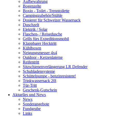
Aufbewahrung
Bogenzelte
Boxio - Toilet - Trenntoilette
Campingzubehör/Stühle
Dosierer für Schweizer Wassersack
Duschzelt
Elektrik / Solar
Flaschen- / Reisedusche
Grills fürs Expeditionsmobil
Klappbarer Hecktritt
Kühlboxen
Neigungsmesser 4x4
Outdoor - Kerzenlaterne
Reifentritt
Sitzschienenverlängerung LR Defender
Schubladensysteme
Schüttelpumpe - benzinresistent!
Trinkwassersack 20l
Tür-Tritt
Geschenk-Gutschein
Aktuelles und News
News
Sonderangebote
Fundgrube
Links