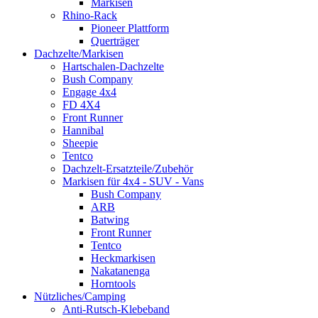
Markisen
Rhino-Rack
Pioneer Plattform
Querträger
Dachzelte/Markisen
Hartschalen-Dachzelte
Bush Company
Engage 4x4
FD 4X4
Front Runner
Hannibal
Sheepie
Tentco
Dachzelt-Ersatzteile/Zubehör
Markisen für 4x4 - SUV - Vans
Bush Company
ARB
Batwing
Front Runner
Tentco
Heckmarkisen
Nakatanenga
Horntools
Nützliches/Camping
Anti-Rutsch-Klebeband