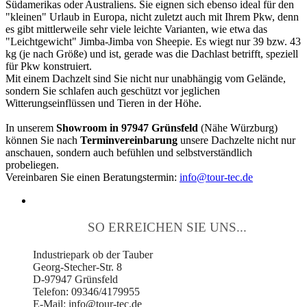
Südamerikas oder Australiens. Sie eignen sich ebenso ideal für den
"kleinen" Urlaub in Europa, nicht zuletzt auch mit Ihrem Pkw, denn
es gibt mittlerweile sehr viele leichte Varianten, wie etwa das
"Leichtgewicht" Jimba-Jimba von Sheepie. Es wiegt nur 39 bzw. 43
kg (je nach Größe) und ist, gerade was die Dachlast betrifft, speziell
für Pkw konstruiert.
Mit einem Dachzelt sind Sie nicht nur unabhängig vom Gelände,
sondern Sie schlafen auch geschützt vor jeglichen
Witterungseinflüssen und Tieren in der Höhe.
In unserem
Showroom in 97947 Grünsfeld
(Nähe Würzburg)
können Sie nach
Terminvereinbarung
unsere Dachzelte nicht nur
anschauen, sondern auch befühlen und selbstverständlich
probeliegen.
Vereinbaren Sie einen Beratungstermin:
info@tour-tec.de
SO ERREICHEN SIE UNS...
Industriepark ob der Tauber
Georg-Stecher-Str. 8
D-97947 Grünsfeld
Telefon: 09346/4179955
E-Mail: info@tour-tec.de