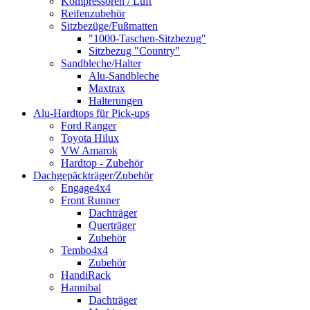
Kompressoren / Luft
Reifenzubehör
Sitzbezüge/Fußmatten
"1000-Taschen-Sitzbezug"
Sitzbezug "Country"
Sandbleche/Halter
Alu-Sandbleche
Maxtrax
Halterungen
Alu-Hardtops für Pick-ups
Ford Ranger
Toyota Hilux
VW Amarok
Hardtop - Zubehör
Dachgepäckträger/Zubehör
Engage4x4
Front Runner
Dachträger
Querträger
Zubehör
Tembo4x4
Zubehör
HandiRack
Hannibal
Dachträger