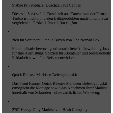
Stabile Privatsphäre: Duschzelt aus Canvas
Dieses äußerst stabile Duschzelt aus Canvas von der Firma
Tentco ist nicht mit vielen Billigprodukten made in China zu
vergleichen. Größe: 1,0m x 1,0m x 1,8m
Neu im Sortiment: Stabile Boxen von The Nomad Fox
Eine qualitativ hervorragend verarbeitete Aufbewahrungsbox
für Ihre Ausrüstung. Speziell für Abenteuer und professionelle
Feldarbeit sowie fürs Reisen entwickelt.
Quick Release Markisen Befestigungskit
Das Front Runner Quick Release Markisen-Befestigungskit
ermöglicht die Montage sowie das Abnehmen Ihrer Markise
innerhalb von Sekunden - ohne zusätzliches Werkzeug.
270° Heavy-Duty Markise von Bush Company