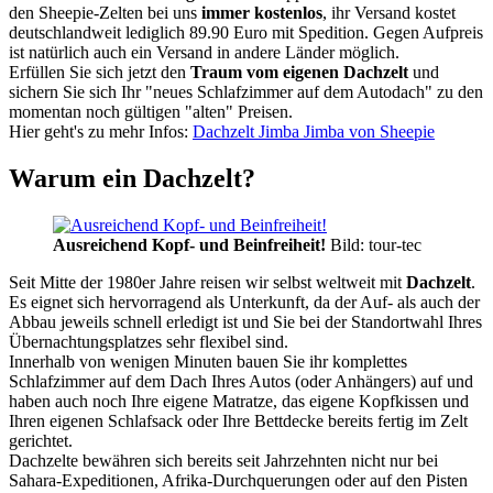
den Sheepie-Zelten bei uns
immer kostenlos
, ihr Versand kostet
deutschlandweit lediglich 89.90 Euro mit Spedition. Gegen Aufpreis
ist natürlich auch ein Versand in andere Länder möglich.
Erfüllen Sie sich jetzt den
Traum vom eigenen Dachzelt
und
sichern Sie sich Ihr "neues Schlafzimmer auf dem Autodach" zu den
momentan noch gültigen "alten" Preisen.
Hier geht's zu mehr Infos:
Dachzelt Jimba Jimba von Sheepie
Warum ein Dachzelt?
Ausreichend Kopf- und Beinfreiheit!
Bild: tour-tec
Seit Mitte der 1980er Jahre reisen wir selbst weltweit mit
Dachzelt
.
Es eignet sich hervorragend als Unterkunft, da der Auf- als auch der
Abbau jeweils schnell erledigt ist und Sie bei der Standortwahl Ihres
Übernachtungsplatzes sehr flexibel sind.
Innerhalb von wenigen Minuten bauen Sie ihr komplettes
Schlafzimmer auf dem Dach Ihres Autos (oder Anhängers) auf und
haben auch noch Ihre eigene Matratze, das eigene Kopfkissen und
Ihren eigenen Schlafsack oder Ihre Bettdecke bereits fertig im Zelt
gerichtet.
Dachzelte bewähren sich bereits seit Jahrzehnten nicht nur bei
Sahara-Expeditionen, Afrika-Durchquerungen oder auf den Pisten