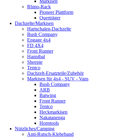
Markisen
Rhino-Rack
Pioneer Plattform
Querträger
Dachzelte/Markisen
Hartschalen-Dachzelte
Bush Company
Engage 4x4
FD 4X4
Front Runner
Hannibal
Sheepie
Tentco
Dachzelt-Ersatzteile/Zubehör
Markisen für 4x4 - SUV - Vans
Bush Company
ARB
Batwing
Front Runner
Tentco
Heckmarkisen
Nakatanenga
Horntools
Nützliches/Camping
Anti-Rutsch-Klebeband