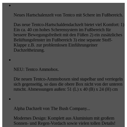
Neues Hartschalenzelt von Tentco mit Schere im Fußbereich.
Das neue Tentco-Hartschaldendachzelt bietet viel Komfort: 1)
Ein ca. 40 cm hohes Scherensystem im Fußbereich für
bessere Bewegungsfreiheit mit den Füßen 2) ein zusätzliches
Belüftungsfenster im Fußbereich 3) eine separate Stoff-
Klappe z.B. zur problemlosen Einführungeiner
Dachzeltheizung.
NEU: Tentco Ammobox.
Die neuen Tentco-Ammoboxen sind stapelbar und verriegeln
sich gegenseitig, so dass die obere Box nicht von der unteren
rutscht. Abmessungen außen: 51 (L) x 40 (B) x 24 (H) cm
Alpha Dachzelt von The Bush Company...
Modernes Design: Komplett aus Aluminium mit großem
Sonnen- und Regen-Vordach sowie vielen tollen Details!