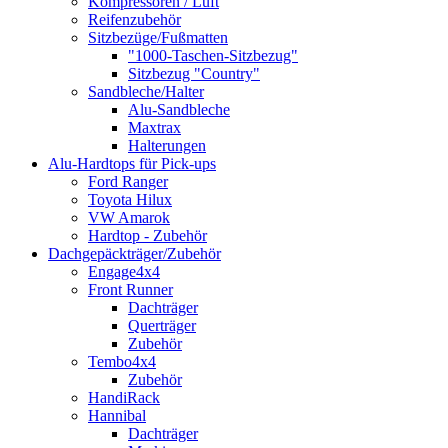
Kompressoren / Luft
Reifenzubehör
Sitzbezüge/Fußmatten
"1000-Taschen-Sitzbezug"
Sitzbezug "Country"
Sandbleche/Halter
Alu-Sandbleche
Maxtrax
Halterungen
Alu-Hardtops für Pick-ups
Ford Ranger
Toyota Hilux
VW Amarok
Hardtop - Zubehör
Dachgepäckträger/Zubehör
Engage4x4
Front Runner
Dachträger
Querträger
Zubehör
Tembo4x4
Zubehör
HandiRack
Hannibal
Dachträger