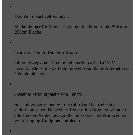
Das Yuna-Dachzelt Family...
Schlafzimmer für Mama, Papa und die Kinder mit 250cm x
200cm Fläche!
Trocken-Trenntoilette von Boxio
Ob unterwegs oder im Gartenhäuschen - die BOXIO
Trenntoilette ist die perfekte umweltfreundliche Alternative zu
Chemietoiletten.
Gesamte Produktpalette von Tentco
Seit Jahren vertreiben wir die robusten Dachzelte des
südafrikanischen Herstellers Tentco. Jetzt können wir auch
alle anderen Artikel des größten afrikanischen Produzenten
von Camping-Equipment anbieten.