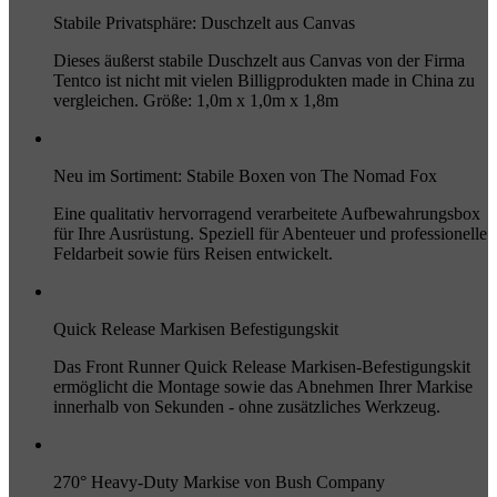
Stabile Privatsphäre: Duschzelt aus Canvas
Dieses äußerst stabile Duschzelt aus Canvas von der Firma
Tentco ist nicht mit vielen Billigprodukten made in China zu
vergleichen. Größe: 1,0m x 1,0m x 1,8m
Neu im Sortiment: Stabile Boxen von The Nomad Fox
Eine qualitativ hervorragend verarbeitete Aufbewahrungsbox
für Ihre Ausrüstung. Speziell für Abenteuer und professionelle
Feldarbeit sowie fürs Reisen entwickelt.
Quick Release Markisen Befestigungskit
Das Front Runner Quick Release Markisen-Befestigungskit
ermöglicht die Montage sowie das Abnehmen Ihrer Markise
innerhalb von Sekunden - ohne zusätzliches Werkzeug.
270° Heavy-Duty Markise von Bush Company