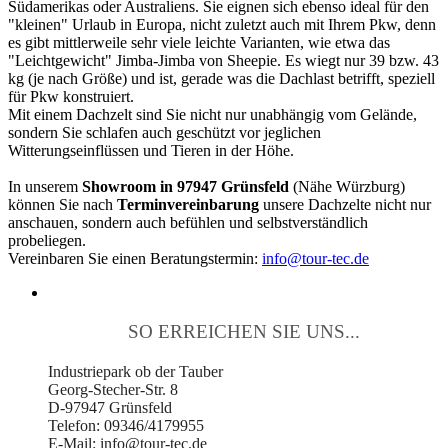
Südamerikas oder Australiens. Sie eignen sich ebenso ideal für den
"kleinen" Urlaub in Europa, nicht zuletzt auch mit Ihrem Pkw, denn
es gibt mittlerweile sehr viele leichte Varianten, wie etwa das
"Leichtgewicht" Jimba-Jimba von Sheepie. Es wiegt nur 39 bzw. 43
kg (je nach Größe) und ist, gerade was die Dachlast betrifft, speziell
für Pkw konstruiert.
Mit einem Dachzelt sind Sie nicht nur unabhängig vom Gelände,
sondern Sie schlafen auch geschützt vor jeglichen
Witterungseinflüssen und Tieren in der Höhe.
In unserem
Showroom in 97947 Grünsfeld
(Nähe Würzburg)
können Sie nach
Terminvereinbarung
unsere Dachzelte nicht nur
anschauen, sondern auch befühlen und selbstverständlich
probeliegen.
Vereinbaren Sie einen Beratungstermin:
info@tour-tec.de
SO ERREICHEN SIE UNS...
Industriepark ob der Tauber
Georg-Stecher-Str. 8
D-97947 Grünsfeld
Telefon: 09346/4179955
E-Mail: info@tour-tec.de