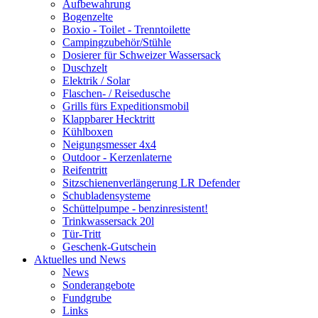
Aufbewahrung
Bogenzelte
Boxio - Toilet - Trenntoilette
Campingzubehör/Stühle
Dosierer für Schweizer Wassersack
Duschzelt
Elektrik / Solar
Flaschen- / Reisedusche
Grills fürs Expeditionsmobil
Klappbarer Hecktritt
Kühlboxen
Neigungsmesser 4x4
Outdoor - Kerzenlaterne
Reifentritt
Sitzschienenverlängerung LR Defender
Schubladensysteme
Schüttelpumpe - benzinresistent!
Trinkwassersack 20l
Tür-Tritt
Geschenk-Gutschein
Aktuelles und News
News
Sonderangebote
Fundgrube
Links