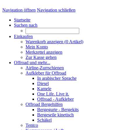
Navigation öffnen
Navigation schließen
Startseite
Suchen nach
Einkaufen
Warenkorb anzeigen (
0
Artikel)
Mein Konto
Merkzettel anzeigen
Zur Kasse gehen
Offroad und mehr...
Airline-Zurrschienen
Aufkleber für Offroad
In arabischer Sprache
Diesel
Kamele
One Life. Live it.
Offroad - Aufkleber
Offroad Bergehilfen
Bergegurte - Bergekits
Bergeseile kinetisch
Schäkel
Tentco