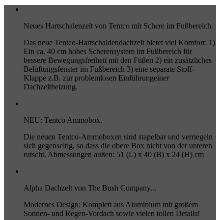
Neues Hartschalenzelt von Tentco mit Schere im Fußbereich.
Das neue Tentco-Hartschaldendachzelt bietet viel Komfort: 1)
Ein ca. 40 cm hohes Scherensystem im Fußbereich für
bessere Bewegungsfreiheit mit den Füßen 2) ein zusätzliches
Belüftungsfenster im Fußbereich 3) eine separate Stoff-
Klappe z.B. zur problemlosen Einführungeiner
Dachzeltheizung.
NEU: Tentco Ammobox.
Die neuen Tentco-Ammoboxen sind stapelbar und verriegeln
sich gegenseitig, so dass die obere Box nicht von der unteren
rutscht. Abmessungen außen: 51 (L) x 40 (B) x 24 (H) cm
Alpha Dachzelt von The Bush Company...
Modernes Design: Komplett aus Aluminium mit großem
Sonnen- und Regen-Vordach sowie vielen tollen Details!