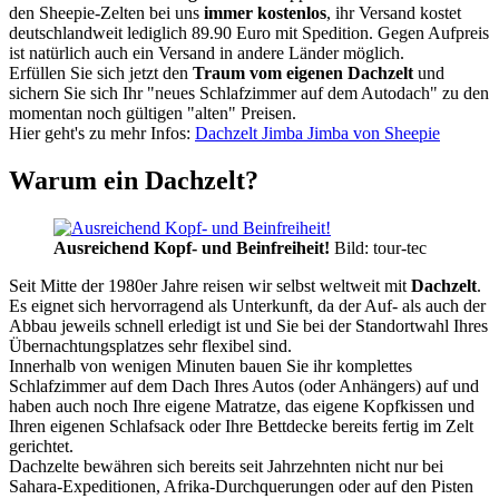
den Sheepie-Zelten bei uns
immer kostenlos
, ihr Versand kostet
deutschlandweit lediglich 89.90 Euro mit Spedition. Gegen Aufpreis
ist natürlich auch ein Versand in andere Länder möglich.
Erfüllen Sie sich jetzt den
Traum vom eigenen Dachzelt
und
sichern Sie sich Ihr "neues Schlafzimmer auf dem Autodach" zu den
momentan noch gültigen "alten" Preisen.
Hier geht's zu mehr Infos:
Dachzelt Jimba Jimba von Sheepie
Warum ein Dachzelt?
Ausreichend Kopf- und Beinfreiheit!
Bild: tour-tec
Seit Mitte der 1980er Jahre reisen wir selbst weltweit mit
Dachzelt
.
Es eignet sich hervorragend als Unterkunft, da der Auf- als auch der
Abbau jeweils schnell erledigt ist und Sie bei der Standortwahl Ihres
Übernachtungsplatzes sehr flexibel sind.
Innerhalb von wenigen Minuten bauen Sie ihr komplettes
Schlafzimmer auf dem Dach Ihres Autos (oder Anhängers) auf und
haben auch noch Ihre eigene Matratze, das eigene Kopfkissen und
Ihren eigenen Schlafsack oder Ihre Bettdecke bereits fertig im Zelt
gerichtet.
Dachzelte bewähren sich bereits seit Jahrzehnten nicht nur bei
Sahara-Expeditionen, Afrika-Durchquerungen oder auf den Pisten