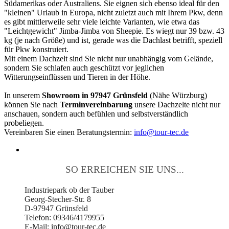
Südamerikas oder Australiens. Sie eignen sich ebenso ideal für den
"kleinen" Urlaub in Europa, nicht zuletzt auch mit Ihrem Pkw, denn
es gibt mittlerweile sehr viele leichte Varianten, wie etwa das
"Leichtgewicht" Jimba-Jimba von Sheepie. Es wiegt nur 39 bzw. 43
kg (je nach Größe) und ist, gerade was die Dachlast betrifft, speziell
für Pkw konstruiert.
Mit einem Dachzelt sind Sie nicht nur unabhängig vom Gelände,
sondern Sie schlafen auch geschützt vor jeglichen
Witterungseinflüssen und Tieren in der Höhe.
In unserem
Showroom in 97947 Grünsfeld
(Nähe Würzburg)
können Sie nach
Terminvereinbarung
unsere Dachzelte nicht nur
anschauen, sondern auch befühlen und selbstverständlich
probeliegen.
Vereinbaren Sie einen Beratungstermin:
info@tour-tec.de
SO ERREICHEN SIE UNS...
Industriepark ob der Tauber
Georg-Stecher-Str. 8
D-97947 Grünsfeld
Telefon: 09346/4179955
E-Mail: info@tour-tec.de