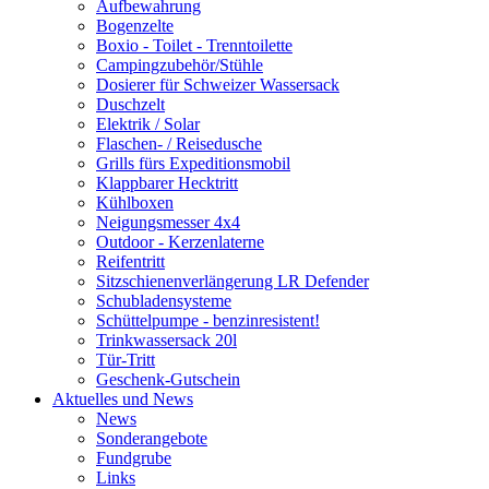
Aufbewahrung
Bogenzelte
Boxio - Toilet - Trenntoilette
Campingzubehör/Stühle
Dosierer für Schweizer Wassersack
Duschzelt
Elektrik / Solar
Flaschen- / Reisedusche
Grills fürs Expeditionsmobil
Klappbarer Hecktritt
Kühlboxen
Neigungsmesser 4x4
Outdoor - Kerzenlaterne
Reifentritt
Sitzschienenverlängerung LR Defender
Schubladensysteme
Schüttelpumpe - benzinresistent!
Trinkwassersack 20l
Tür-Tritt
Geschenk-Gutschein
Aktuelles und News
News
Sonderangebote
Fundgrube
Links