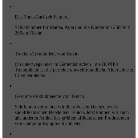
Das Yuna-Dachzelt Family...
Schlafzimmer für Mama, Papa und die Kinder mit 250cm x
200cm Fläche!
Trocken-Trenntoilette von Boxio
Ob unterwegs oder im Gartenhäuschen - die BOXIO
Trenntoilette ist die perfekte umweltfreundliche Alternative zu
Chemietoiletten.
Gesamte Produktpalette von Tentco
Seit Jahren vertreiben wir die robusten Dachzelte des
südafrikanischen Herstellers Tentco. Jetzt können wir auch
alle anderen Artikel des größten afrikanischen Produzenten
von Camping-Equipment anbieten.