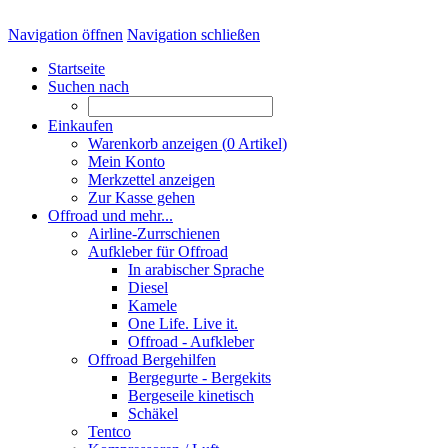
Navigation öffnen
Navigation schließen
Startseite
Suchen nach
Einkaufen
Warenkorb anzeigen (
0
Artikel)
Mein Konto
Merkzettel anzeigen
Zur Kasse gehen
Offroad und mehr...
Airline-Zurrschienen
Aufkleber für Offroad
In arabischer Sprache
Diesel
Kamele
One Life. Live it.
Offroad - Aufkleber
Offroad Bergehilfen
Bergegurte - Bergekits
Bergeseile kinetisch
Schäkel
Tentco