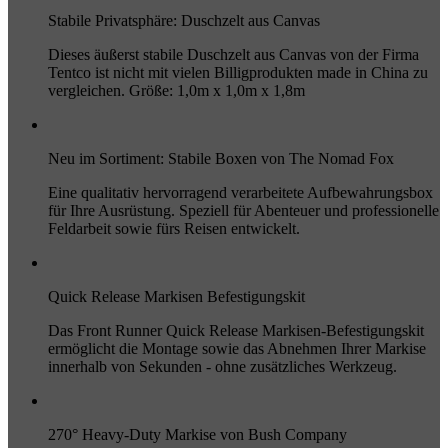
Stabile Privatsphäre: Duschzelt aus Canvas
Dieses äußerst stabile Duschzelt aus Canvas von der Firma
Tentco ist nicht mit vielen Billigprodukten made in China zu
vergleichen. Größe: 1,0m x 1,0m x 1,8m
Neu im Sortiment: Stabile Boxen von The Nomad Fox
Eine qualitativ hervorragend verarbeitete Aufbewahrungsbox
für Ihre Ausrüstung. Speziell für Abenteuer und professionelle
Feldarbeit sowie fürs Reisen entwickelt.
Quick Release Markisen Befestigungskit
Das Front Runner Quick Release Markisen-Befestigungskit
ermöglicht die Montage sowie das Abnehmen Ihrer Markise
innerhalb von Sekunden - ohne zusätzliches Werkzeug.
270° Heavy-Duty Markise von Bush Company