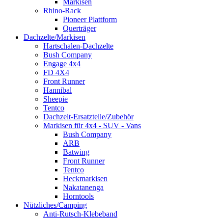
Markisen
Rhino-Rack
Pioneer Plattform
Querträger
Dachzelte/Markisen
Hartschalen-Dachzelte
Bush Company
Engage 4x4
FD 4X4
Front Runner
Hannibal
Sheepie
Tentco
Dachzelt-Ersatzteile/Zubehör
Markisen für 4x4 - SUV - Vans
Bush Company
ARB
Batwing
Front Runner
Tentco
Heckmarkisen
Nakatanenga
Horntools
Nützliches/Camping
Anti-Rutsch-Klebeband