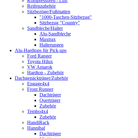
Kompressoren / Luft
Reifenzubehör
Sitzbezüge/Fußmatten
"1000-Taschen-Sitzbezug"
Sitzbezug "Country"
Sandbleche/Halter
Alu-Sandbleche
Maxtrax
Halterungen
Alu-Hardtops für Pick-ups
Ford Ranger
Toyota Hilux
VW Amarok
Hardtop - Zubehör
Dachgepäckträger/Zubehör
Engage4x4
Front Runner
Dachträger
Querträger
Zubehör
Tembo4x4
Zubehör
HandiRack
Hannibal
Dachträger