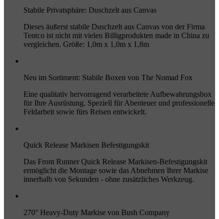
Stabile Privatsphäre: Duschzelt aus Canvas
Dieses äußerst stabile Duschzelt aus Canvas von der Firma
Tentco ist nicht mit vielen Billigprodukten made in China zu
vergleichen. Größe: 1,0m x 1,0m x 1,8m
Neu im Sortiment: Stabile Boxen von The Nomad Fox
Eine qualitativ hervorragend verarbeitete Aufbewahrungsbox
für Ihre Ausrüstung. Speziell für Abenteuer und professionelle
Feldarbeit sowie fürs Reisen entwickelt.
Quick Release Markisen Befestigungskit
Das Front Runner Quick Release Markisen-Befestigungskit
ermöglicht die Montage sowie das Abnehmen Ihrer Markise
innerhalb von Sekunden - ohne zusätzliches Werkzeug.
270° Heavy-Duty Markise von Bush Company