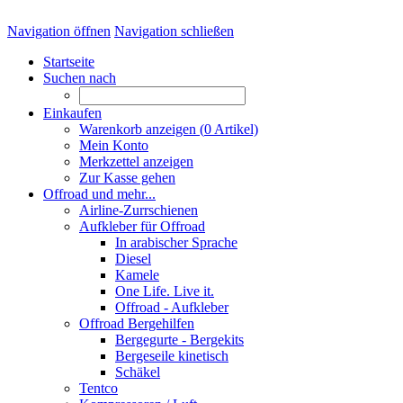
Navigation öffnen
Navigation schließen
Startseite
Suchen nach
Einkaufen
Warenkorb anzeigen (
0
Artikel)
Mein Konto
Merkzettel anzeigen
Zur Kasse gehen
Offroad und mehr...
Airline-Zurrschienen
Aufkleber für Offroad
In arabischer Sprache
Diesel
Kamele
One Life. Live it.
Offroad - Aufkleber
Offroad Bergehilfen
Bergegurte - Bergekits
Bergeseile kinetisch
Schäkel
Tentco