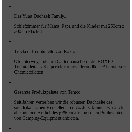
Das Yuna-Dachzelt Family...
Schlafzimmer für Mama, Papa und die Kinder mit 250cm x
200cm Fläche!
Trocken-Trenntoilette von Boxio
Ob unterwegs oder im Gartenhäuschen - die BOXIO
Trenntoilette ist die perfekte umweltfreundliche Alternative zu
Chemietoiletten.
Gesamte Produktpalette von Tentco
Seit Jahren vertreiben wir die robusten Dachzelte des
südafrikanischen Herstellers Tentco. Jetzt können wir auch
alle anderen Artikel des größten afrikanischen Produzenten
von Camping-Equipment anbieten.