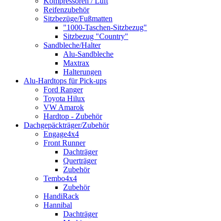
Kompressoren / Luft
Reifenzubehör
Sitzbezüge/Fußmatten
"1000-Taschen-Sitzbezug"
Sitzbezug "Country"
Sandbleche/Halter
Alu-Sandbleche
Maxtrax
Halterungen
Alu-Hardtops für Pick-ups
Ford Ranger
Toyota Hilux
VW Amarok
Hardtop - Zubehör
Dachgepäckträger/Zubehör
Engage4x4
Front Runner
Dachträger
Querträger
Zubehör
Tembo4x4
Zubehör
HandiRack
Hannibal
Dachträger