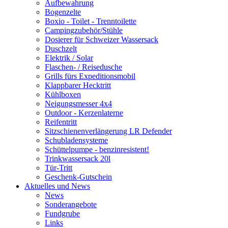
Aufbewahrung
Bogenzelte
Boxio - Toilet - Trenntoilette
Campingzubehör/Stühle
Dosierer für Schweizer Wassersack
Duschzelt
Elektrik / Solar
Flaschen- / Reisedusche
Grills fürs Expeditionsmobil
Klappbarer Hecktritt
Kühlboxen
Neigungsmesser 4x4
Outdoor - Kerzenlaterne
Reifentritt
Sitzschienenverlängerung LR Defender
Schubladensysteme
Schüttelpumpe - benzinresistent!
Trinkwassersack 20l
Tür-Tritt
Geschenk-Gutschein
Aktuelles und News
News
Sonderangebote
Fundgrube
Links