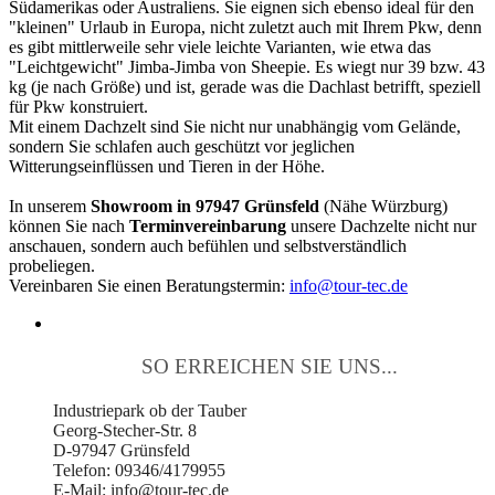
Südamerikas oder Australiens. Sie eignen sich ebenso ideal für den
"kleinen" Urlaub in Europa, nicht zuletzt auch mit Ihrem Pkw, denn
es gibt mittlerweile sehr viele leichte Varianten, wie etwa das
"Leichtgewicht" Jimba-Jimba von Sheepie. Es wiegt nur 39 bzw. 43
kg (je nach Größe) und ist, gerade was die Dachlast betrifft, speziell
für Pkw konstruiert.
Mit einem Dachzelt sind Sie nicht nur unabhängig vom Gelände,
sondern Sie schlafen auch geschützt vor jeglichen
Witterungseinflüssen und Tieren in der Höhe.
In unserem
Showroom in 97947 Grünsfeld
(Nähe Würzburg)
können Sie nach
Terminvereinbarung
unsere Dachzelte nicht nur
anschauen, sondern auch befühlen und selbstverständlich
probeliegen.
Vereinbaren Sie einen Beratungstermin:
info@tour-tec.de
SO ERREICHEN SIE UNS...
Industriepark ob der Tauber
Georg-Stecher-Str. 8
D-97947 Grünsfeld
Telefon: 09346/4179955
E-Mail: info@tour-tec.de