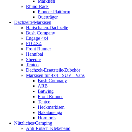
Markisen
Rhino-Rack
Pioneer Plattform
Querträger
Dachzelte/Markisen
Hartschalen-Dachzelte
Bush Company
Engage 4x4
FD 4X4
Front Runner
Hannibal
Sheepie
Tentco
Dachzelt-Ersatzteile/Zubehör
Markisen für 4x4 - SUV - Vans
Bush Company
ARB
Batwing
Front Runner
Tentco
Heckmarkisen
Nakatanenga
Horntools
Nützliches/Camping
Anti-Rutsch-Klebeband