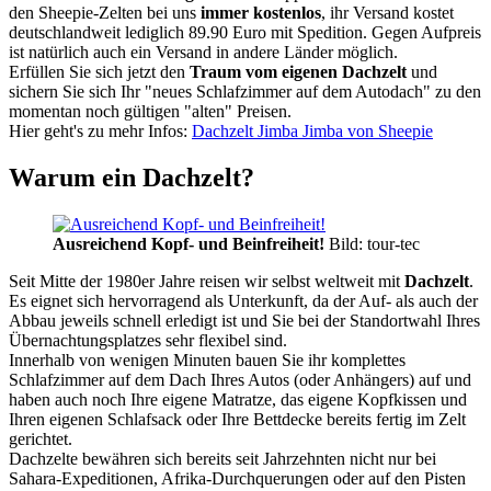
den Sheepie-Zelten bei uns
immer kostenlos
, ihr Versand kostet
deutschlandweit lediglich 89.90 Euro mit Spedition. Gegen Aufpreis
ist natürlich auch ein Versand in andere Länder möglich.
Erfüllen Sie sich jetzt den
Traum vom eigenen Dachzelt
und
sichern Sie sich Ihr "neues Schlafzimmer auf dem Autodach" zu den
momentan noch gültigen "alten" Preisen.
Hier geht's zu mehr Infos:
Dachzelt Jimba Jimba von Sheepie
Warum ein Dachzelt?
Ausreichend Kopf- und Beinfreiheit!
Bild: tour-tec
Seit Mitte der 1980er Jahre reisen wir selbst weltweit mit
Dachzelt
.
Es eignet sich hervorragend als Unterkunft, da der Auf- als auch der
Abbau jeweils schnell erledigt ist und Sie bei der Standortwahl Ihres
Übernachtungsplatzes sehr flexibel sind.
Innerhalb von wenigen Minuten bauen Sie ihr komplettes
Schlafzimmer auf dem Dach Ihres Autos (oder Anhängers) auf und
haben auch noch Ihre eigene Matratze, das eigene Kopfkissen und
Ihren eigenen Schlafsack oder Ihre Bettdecke bereits fertig im Zelt
gerichtet.
Dachzelte bewähren sich bereits seit Jahrzehnten nicht nur bei
Sahara-Expeditionen, Afrika-Durchquerungen oder auf den Pisten