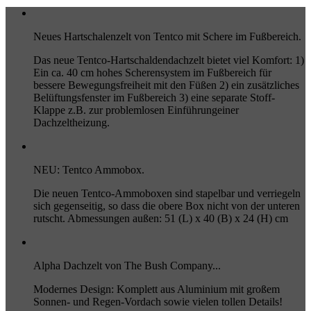
Neues Hartschalenzelt von Tentco mit Schere im Fußbereich.
Das neue Tentco-Hartschaldendachzelt bietet viel Komfort: 1)
Ein ca. 40 cm hohes Scherensystem im Fußbereich für
bessere Bewegungsfreiheit mit den Füßen 2) ein zusätzliches
Belüftungsfenster im Fußbereich 3) eine separate Stoff-
Klappe z.B. zur problemlosen Einführungeiner
Dachzeltheizung.
NEU: Tentco Ammobox.
Die neuen Tentco-Ammoboxen sind stapelbar und verriegeln
sich gegenseitig, so dass die obere Box nicht von der unteren
rutscht. Abmessungen außen: 51 (L) x 40 (B) x 24 (H) cm
Alpha Dachzelt von The Bush Company...
Modernes Design: Komplett aus Aluminium mit großem
Sonnen- und Regen-Vordach sowie vielen tollen Details!