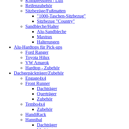
Kompressoren / Luft
Reifenzubehör
Sitzbezüge/Fußmatten
"1000-Taschen-Sitzbezug"
Sitzbezug "Country"
Sandbleche/Halter
Alu-Sandbleche
Maxtrax
Halterungen
Alu-Hardtops für Pick-ups
Ford Ranger
Toyota Hilux
VW Amarok
Hardtop - Zubehör
Dachgepäckträger/Zubehör
Engage4x4
Front Runner
Dachträger
Querträger
Zubehör
Tembo4x4
Zubehör
HandiRack
Hannibal
Dachträger