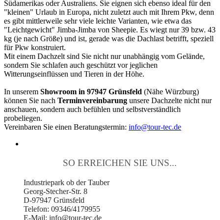
Südamerikas oder Australiens. Sie eignen sich ebenso ideal für den
"kleinen" Urlaub in Europa, nicht zuletzt auch mit Ihrem Pkw, denn
es gibt mittlerweile sehr viele leichte Varianten, wie etwa das
"Leichtgewicht" Jimba-Jimba von Sheepie. Es wiegt nur 39 bzw. 43
kg (je nach Größe) und ist, gerade was die Dachlast betrifft, speziell
für Pkw konstruiert.
Mit einem Dachzelt sind Sie nicht nur unabhängig vom Gelände,
sondern Sie schlafen auch geschützt vor jeglichen
Witterungseinflüssen und Tieren in der Höhe.
In unserem
Showroom in 97947 Grünsfeld
(Nähe Würzburg)
können Sie nach
Terminvereinbarung
unsere Dachzelte nicht nur
anschauen, sondern auch befühlen und selbstverständlich
probeliegen.
Vereinbaren Sie einen Beratungstermin:
info@tour-tec.de
SO ERREICHEN SIE UNS...
Industriepark ob der Tauber
Georg-Stecher-Str. 8
D-97947 Grünsfeld
Telefon: 09346/4179955
E-Mail: info@tour-tec.de