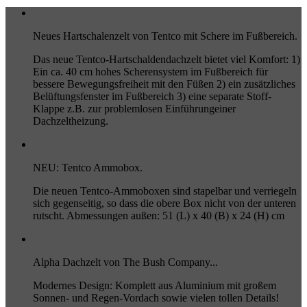
Neues Hartschalenzelt von Tentco mit Schere im Fußbereich.
Das neue Tentco-Hartschaldendachzelt bietet viel Komfort: 1)
Ein ca. 40 cm hohes Scherensystem im Fußbereich für
bessere Bewegungsfreiheit mit den Füßen 2) ein zusätzliches
Belüftungsfenster im Fußbereich 3) eine separate Stoff-
Klappe z.B. zur problemlosen Einführungeiner
Dachzeltheizung.
NEU: Tentco Ammobox.
Die neuen Tentco-Ammoboxen sind stapelbar und verriegeln
sich gegenseitig, so dass die obere Box nicht von der unteren
rutscht. Abmessungen außen: 51 (L) x 40 (B) x 24 (H) cm
Alpha Dachzelt von The Bush Company...
Modernes Design: Komplett aus Aluminium mit großem
Sonnen- und Regen-Vordach sowie vielen tollen Details!