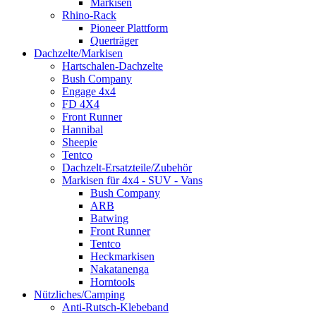
Markisen
Rhino-Rack
Pioneer Plattform
Querträger
Dachzelte/Markisen
Hartschalen-Dachzelte
Bush Company
Engage 4x4
FD 4X4
Front Runner
Hannibal
Sheepie
Tentco
Dachzelt-Ersatzteile/Zubehör
Markisen für 4x4 - SUV - Vans
Bush Company
ARB
Batwing
Front Runner
Tentco
Heckmarkisen
Nakatanenga
Horntools
Nützliches/Camping
Anti-Rutsch-Klebeband