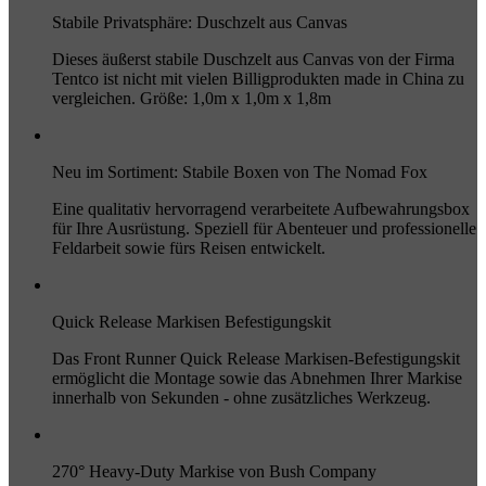
Stabile Privatsphäre: Duschzelt aus Canvas
Dieses äußerst stabile Duschzelt aus Canvas von der Firma
Tentco ist nicht mit vielen Billigprodukten made in China zu
vergleichen. Größe: 1,0m x 1,0m x 1,8m
Neu im Sortiment: Stabile Boxen von The Nomad Fox
Eine qualitativ hervorragend verarbeitete Aufbewahrungsbox
für Ihre Ausrüstung. Speziell für Abenteuer und professionelle
Feldarbeit sowie fürs Reisen entwickelt.
Quick Release Markisen Befestigungskit
Das Front Runner Quick Release Markisen-Befestigungskit
ermöglicht die Montage sowie das Abnehmen Ihrer Markise
innerhalb von Sekunden - ohne zusätzliches Werkzeug.
270° Heavy-Duty Markise von Bush Company