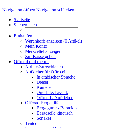
Navigation öffnen
Navigation schließen
Startseite
Suchen nach
Einkaufen
Warenkorb anzeigen (
0
Artikel)
Mein Konto
Merkzettel anzeigen
Zur Kasse gehen
Offroad und mehr...
Airline-Zurrschienen
Aufkleber für Offroad
In arabischer Sprache
Diesel
Kamele
One Life. Live it.
Offroad - Aufkleber
Offroad Bergehilfen
Bergegurte - Bergekits
Bergeseile kinetisch
Schäkel
Tentco