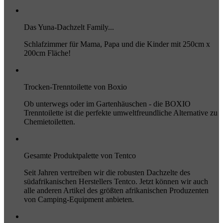
Das Yuna-Dachzelt Family...
Schlafzimmer für Mama, Papa und die Kinder mit 250cm x
200cm Fläche!
Trocken-Trenntoilette von Boxio
Ob unterwegs oder im Gartenhäuschen - die BOXIO
Trenntoilette ist die perfekte umweltfreundliche Alternative zu
Chemietoiletten.
Gesamte Produktpalette von Tentco
Seit Jahren vertreiben wir die robusten Dachzelte des
südafrikanischen Herstellers Tentco. Jetzt können wir auch
alle anderen Artikel des größten afrikanischen Produzenten
von Camping-Equipment anbieten.