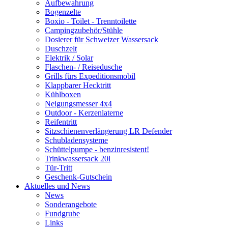
Aufbewahrung
Bogenzelte
Boxio - Toilet - Trenntoilette
Campingzubehör/Stühle
Dosierer für Schweizer Wassersack
Duschzelt
Elektrik / Solar
Flaschen- / Reisedusche
Grills fürs Expeditionsmobil
Klappbarer Hecktritt
Kühlboxen
Neigungsmesser 4x4
Outdoor - Kerzenlaterne
Reifentritt
Sitzschienenverlängerung LR Defender
Schubladensysteme
Schüttelpumpe - benzinresistent!
Trinkwassersack 20l
Tür-Tritt
Geschenk-Gutschein
Aktuelles und News
News
Sonderangebote
Fundgrube
Links