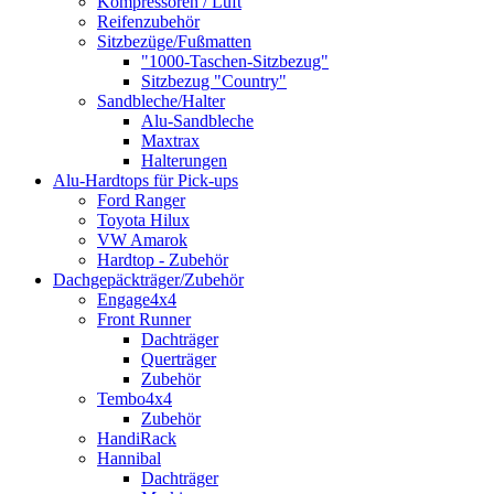
Kompressoren / Luft
Reifenzubehör
Sitzbezüge/Fußmatten
"1000-Taschen-Sitzbezug"
Sitzbezug "Country"
Sandbleche/Halter
Alu-Sandbleche
Maxtrax
Halterungen
Alu-Hardtops für Pick-ups
Ford Ranger
Toyota Hilux
VW Amarok
Hardtop - Zubehör
Dachgepäckträger/Zubehör
Engage4x4
Front Runner
Dachträger
Querträger
Zubehör
Tembo4x4
Zubehör
HandiRack
Hannibal
Dachträger