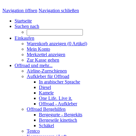
Navigation öffnen
Navigation schließen
Startseite
Suchen nach
Einkaufen
Warenkorb anzeigen (
0
Artikel)
Mein Konto
Merkzettel anzeigen
Zur Kasse gehen
Offroad und mehr...
Airline-Zurrschienen
Aufkleber für Offroad
In arabischer Sprache
Diesel
Kamele
One Life. Live it.
Offroad - Aufkleber
Offroad Bergehilfen
Bergegurte - Bergekits
Bergeseile kinetisch
Schäkel
Tentco