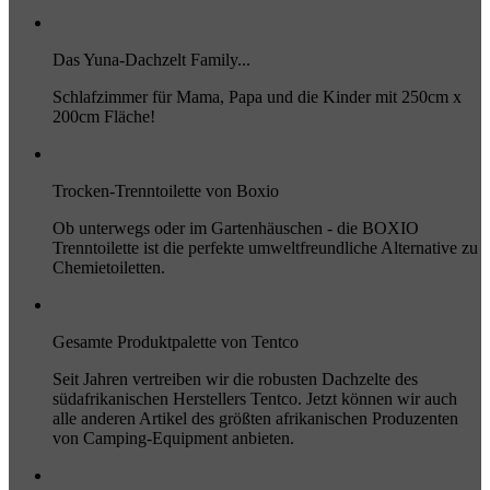
Das Yuna-Dachzelt Family...
Schlafzimmer für Mama, Papa und die Kinder mit 250cm x
200cm Fläche!
Trocken-Trenntoilette von Boxio
Ob unterwegs oder im Gartenhäuschen - die BOXIO
Trenntoilette ist die perfekte umweltfreundliche Alternative zu
Chemietoiletten.
Gesamte Produktpalette von Tentco
Seit Jahren vertreiben wir die robusten Dachzelte des
südafrikanischen Herstellers Tentco. Jetzt können wir auch
alle anderen Artikel des größten afrikanischen Produzenten
von Camping-Equipment anbieten.