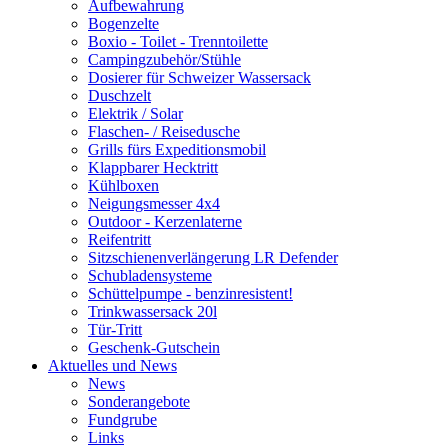
Aufbewahrung
Bogenzelte
Boxio - Toilet - Trenntoilette
Campingzubehör/Stühle
Dosierer für Schweizer Wassersack
Duschzelt
Elektrik / Solar
Flaschen- / Reisedusche
Grills fürs Expeditionsmobil
Klappbarer Hecktritt
Kühlboxen
Neigungsmesser 4x4
Outdoor - Kerzenlaterne
Reifentritt
Sitzschienenverlängerung LR Defender
Schubladensysteme
Schüttelpumpe - benzinresistent!
Trinkwassersack 20l
Tür-Tritt
Geschenk-Gutschein
Aktuelles und News
News
Sonderangebote
Fundgrube
Links