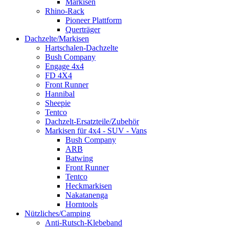
Markisen
Rhino-Rack
Pioneer Plattform
Querträger
Dachzelte/Markisen
Hartschalen-Dachzelte
Bush Company
Engage 4x4
FD 4X4
Front Runner
Hannibal
Sheepie
Tentco
Dachzelt-Ersatzteile/Zubehör
Markisen für 4x4 - SUV - Vans
Bush Company
ARB
Batwing
Front Runner
Tentco
Heckmarkisen
Nakatanenga
Horntools
Nützliches/Camping
Anti-Rutsch-Klebeband