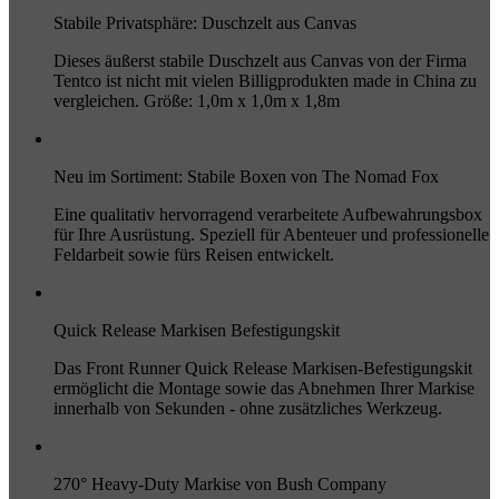
Stabile Privatsphäre: Duschzelt aus Canvas
Dieses äußerst stabile Duschzelt aus Canvas von der Firma
Tentco ist nicht mit vielen Billigprodukten made in China zu
vergleichen. Größe: 1,0m x 1,0m x 1,8m
Neu im Sortiment: Stabile Boxen von The Nomad Fox
Eine qualitativ hervorragend verarbeitete Aufbewahrungsbox
für Ihre Ausrüstung. Speziell für Abenteuer und professionelle
Feldarbeit sowie fürs Reisen entwickelt.
Quick Release Markisen Befestigungskit
Das Front Runner Quick Release Markisen-Befestigungskit
ermöglicht die Montage sowie das Abnehmen Ihrer Markise
innerhalb von Sekunden - ohne zusätzliches Werkzeug.
270° Heavy-Duty Markise von Bush Company