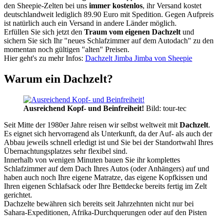
den Sheepie-Zelten bei uns
immer kostenlos
, ihr Versand kostet
deutschlandweit lediglich 89.90 Euro mit Spedition. Gegen Aufpreis
ist natürlich auch ein Versand in andere Länder möglich.
Erfüllen Sie sich jetzt den
Traum vom eigenen Dachzelt
und
sichern Sie sich Ihr "neues Schlafzimmer auf dem Autodach" zu den
momentan noch gültigen "alten" Preisen.
Hier geht's zu mehr Infos:
Dachzelt Jimba Jimba von Sheepie
Warum ein Dachzelt?
Ausreichend Kopf- und Beinfreiheit!
Bild: tour-tec
Seit Mitte der 1980er Jahre reisen wir selbst weltweit mit
Dachzelt
.
Es eignet sich hervorragend als Unterkunft, da der Auf- als auch der
Abbau jeweils schnell erledigt ist und Sie bei der Standortwahl Ihres
Übernachtungsplatzes sehr flexibel sind.
Innerhalb von wenigen Minuten bauen Sie ihr komplettes
Schlafzimmer auf dem Dach Ihres Autos (oder Anhängers) auf und
haben auch noch Ihre eigene Matratze, das eigene Kopfkissen und
Ihren eigenen Schlafsack oder Ihre Bettdecke bereits fertig im Zelt
gerichtet.
Dachzelte bewähren sich bereits seit Jahrzehnten nicht nur bei
Sahara-Expeditionen, Afrika-Durchquerungen oder auf den Pisten