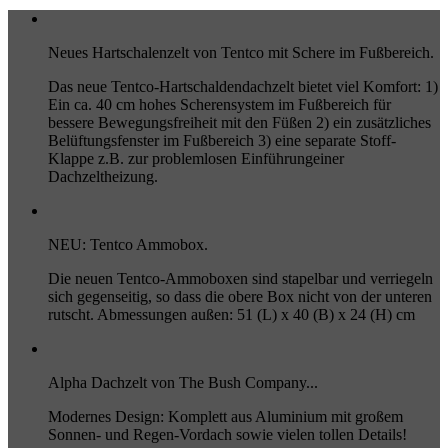
Neues Hartschalenzelt von Tentco mit Schere im Fußbereich.
Das neue Tentco-Hartschaldendachzelt bietet viel Komfort: 1)
Ein ca. 40 cm hohes Scherensystem im Fußbereich für
bessere Bewegungsfreiheit mit den Füßen 2) ein zusätzliches
Belüftungsfenster im Fußbereich 3) eine separate Stoff-
Klappe z.B. zur problemlosen Einführungeiner
Dachzeltheizung.
NEU: Tentco Ammobox.
Die neuen Tentco-Ammoboxen sind stapelbar und verriegeln
sich gegenseitig, so dass die obere Box nicht von der unteren
rutscht. Abmessungen außen: 51 (L) x 40 (B) x 24 (H) cm
Alpha Dachzelt von The Bush Company...
Modernes Design: Komplett aus Aluminium mit großem
Sonnen- und Regen-Vordach sowie vielen tollen Details!