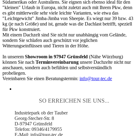
Südamerikas oder Australiens. Sie eignen sich ebenso ideal für den
"kleinen" Urlaub in Europa, nicht zuletzt auch mit Ihrem Pkw, denn
es gibt mittlerweile sehr viele leichte Varianten, wie etwa das
"Leichtgewicht" Jimba-Jimba von Sheepie. Es wiegt nur 39 bzw. 43
kg (je nach Größe) und ist, gerade was die Dachlast betrifft, speziell
für Pkw konstruiert.
Mit einem Dachzelt sind Sie nicht nur unabhängig vom Gelände,
sondern Sie schlafen auch geschützt vor jeglichen
Witterungseinflüssen und Tieren in der Höhe.
In unserem
Showroom in 97947 Grünsfeld
(Nähe Würzburg)
können Sie nach
Terminvereinbarung
unsere Dachzelte nicht nur
anschauen, sondern auch befühlen und selbstverständlich
probeliegen.
Vereinbaren Sie einen Beratungstermin:
info@tour-tec.de
SO ERREICHEN SIE UNS...
Industriepark ob der Tauber
Georg-Stecher-Str. 8
D-97947 Grünsfeld
Telefon: 09346/4179955
E-Mail: info@tour-tec.de