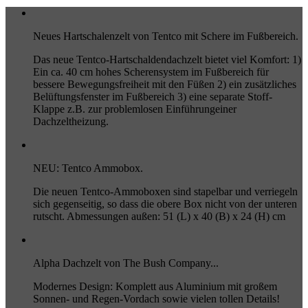
Neues Hartschalenzelt von Tentco mit Schere im Fußbereich.
Das neue Tentco-Hartschaldendachzelt bietet viel Komfort: 1)
Ein ca. 40 cm hohes Scherensystem im Fußbereich für
bessere Bewegungsfreiheit mit den Füßen 2) ein zusätzliches
Belüftungsfenster im Fußbereich 3) eine separate Stoff-
Klappe z.B. zur problemlosen Einführungeiner
Dachzeltheizung.
NEU: Tentco Ammobox.
Die neuen Tentco-Ammoboxen sind stapelbar und verriegeln
sich gegenseitig, so dass die obere Box nicht von der unteren
rutscht. Abmessungen außen: 51 (L) x 40 (B) x 24 (H) cm
Alpha Dachzelt von The Bush Company...
Modernes Design: Komplett aus Aluminium mit großem
Sonnen- und Regen-Vordach sowie vielen tollen Details!