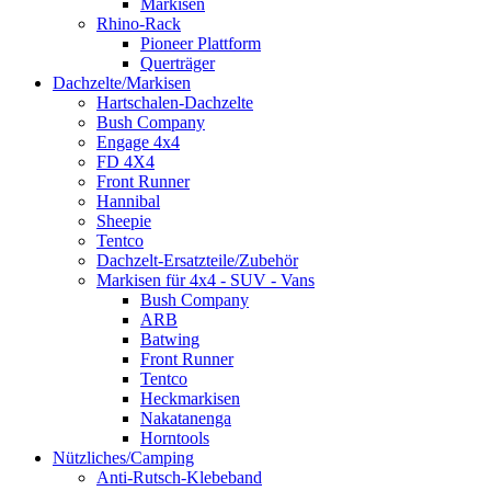
Markisen
Rhino-Rack
Pioneer Plattform
Querträger
Dachzelte/Markisen
Hartschalen-Dachzelte
Bush Company
Engage 4x4
FD 4X4
Front Runner
Hannibal
Sheepie
Tentco
Dachzelt-Ersatzteile/Zubehör
Markisen für 4x4 - SUV - Vans
Bush Company
ARB
Batwing
Front Runner
Tentco
Heckmarkisen
Nakatanenga
Horntools
Nützliches/Camping
Anti-Rutsch-Klebeband