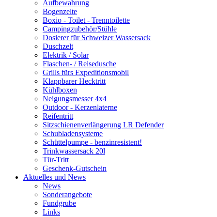
Aufbewahrung
Bogenzelte
Boxio - Toilet - Trenntoilette
Campingzubehör/Stühle
Dosierer für Schweizer Wassersack
Duschzelt
Elektrik / Solar
Flaschen- / Reisedusche
Grills fürs Expeditionsmobil
Klappbarer Hecktritt
Kühlboxen
Neigungsmesser 4x4
Outdoor - Kerzenlaterne
Reifentritt
Sitzschienenverlängerung LR Defender
Schubladensysteme
Schüttelpumpe - benzinresistent!
Trinkwassersack 20l
Tür-Tritt
Geschenk-Gutschein
Aktuelles und News
News
Sonderangebote
Fundgrube
Links