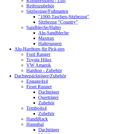
Kompressoren / Luft
Reifenzubehör
Sitzbezüge/Fußmatten
"1000-Taschen-Sitzbezug"
Sitzbezug "Country"
Sandbleche/Halter
Alu-Sandbleche
Maxtrax
Halterungen
Alu-Hardtops für Pick-ups
Ford Ranger
Toyota Hilux
VW Amarok
Hardtop - Zubehör
Dachgepäckträger/Zubehör
Engage4x4
Front Runner
Dachträger
Querträger
Zubehör
Tembo4x4
Zubehör
HandiRack
Hannibal
Dachträger