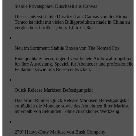
Stabile Privatsphäre: Duschzelt aus Canvas
Dieses äußerst stabile Duschzelt aus Canvas von der Firma
Tentco ist nicht mit vielen Billigprodukten made in China zu
vergleichen. Größe: 1,0m x 1,0m x 1,8m
Neu im Sortiment: Stabile Boxen von The Nomad Fox
Eine qualitativ hervorragend verarbeitete Aufbewahrungsbox
für Ihre Ausrüstung. Speziell für Abenteuer und professionelle
Feldarbeit sowie fürs Reisen entwickelt.
Quick Release Markisen Befestigungskit
Das Front Runner Quick Release Markisen-Befestigungskit
ermöglicht die Montage sowie das Abnehmen Ihrer Markise
innerhalb von Sekunden - ohne zusätzliches Werkzeug.
270° Heavy-Duty Markise von Bush Company