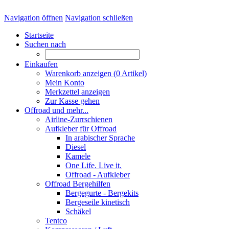
Navigation öffnen
Navigation schließen
Startseite
Suchen nach
Einkaufen
Warenkorb anzeigen (
0
Artikel)
Mein Konto
Merkzettel anzeigen
Zur Kasse gehen
Offroad und mehr...
Airline-Zurrschienen
Aufkleber für Offroad
In arabischer Sprache
Diesel
Kamele
One Life. Live it.
Offroad - Aufkleber
Offroad Bergehilfen
Bergegurte - Bergekits
Bergeseile kinetisch
Schäkel
Tentco