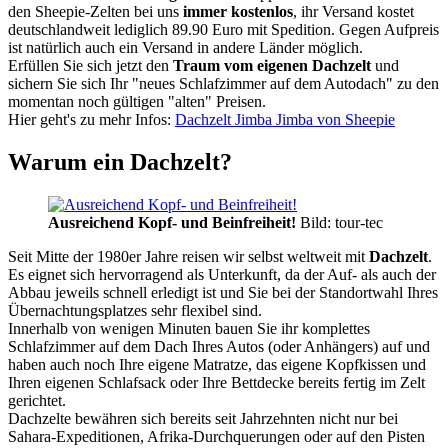
den Sheepie-Zelten bei uns
immer kostenlos
, ihr Versand kostet
deutschlandweit lediglich 89.90 Euro mit Spedition. Gegen Aufpreis
ist natürlich auch ein Versand in andere Länder möglich.
Erfüllen Sie sich jetzt den
Traum vom eigenen Dachzelt
und
sichern Sie sich Ihr "neues Schlafzimmer auf dem Autodach" zu den
momentan noch gültigen "alten" Preisen.
Hier geht's zu mehr Infos:
Dachzelt Jimba Jimba von Sheepie
Warum ein Dachzelt?
Ausreichend Kopf- und Beinfreiheit!
Bild: tour-tec
Seit Mitte der 1980er Jahre reisen wir selbst weltweit mit
Dachzelt
.
Es eignet sich hervorragend als Unterkunft, da der Auf- als auch der
Abbau jeweils schnell erledigt ist und Sie bei der Standortwahl Ihres
Übernachtungsplatzes sehr flexibel sind.
Innerhalb von wenigen Minuten bauen Sie ihr komplettes
Schlafzimmer auf dem Dach Ihres Autos (oder Anhängers) auf und
haben auch noch Ihre eigene Matratze, das eigene Kopfkissen und
Ihren eigenen Schlafsack oder Ihre Bettdecke bereits fertig im Zelt
gerichtet.
Dachzelte bewähren sich bereits seit Jahrzehnten nicht nur bei
Sahara-Expeditionen, Afrika-Durchquerungen oder auf den Pisten