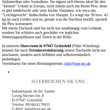
Südamerikas oder Australiens. Sie eignen sich ebenso ideal für den
"kleinen" Urlaub in Europa, nicht zuletzt auch mit Ihrem Pkw, denn
es gibt mittlerweile sehr viele leichte Varianten, wie etwa das
"Leichtgewicht" Jimba-Jimba von Sheepie. Es wiegt nur 39 bzw. 43
kg (je nach Größe) und ist, gerade was die Dachlast betrifft, speziell
für Pkw konstruiert.
Mit einem Dachzelt sind Sie nicht nur unabhängig vom Gelände,
sondern Sie schlafen auch geschützt vor jeglichen
Witterungseinflüssen und Tieren in der Höhe.
In unserem
Showroom in 97947 Grünsfeld
(Nähe Würzburg)
können Sie nach
Terminvereinbarung
unsere Dachzelte nicht nur
anschauen, sondern auch befühlen und selbstverständlich
probeliegen.
Vereinbaren Sie einen Beratungstermin:
info@tour-tec.de
SO ERREICHEN SIE UNS...
Industriepark ob der Tauber
Georg-Stecher-Str. 8
D-97947 Grünsfeld
Telefon: 09346/4179955
E-Mail: info@tour-tec.de