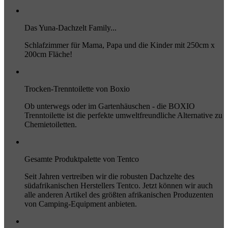
Das Yuna-Dachzelt Family...
Schlafzimmer für Mama, Papa und die Kinder mit 250cm x
200cm Fläche!
Trocken-Trenntoilette von Boxio
Ob unterwegs oder im Gartenhäuschen - die BOXIO
Trenntoilette ist die perfekte umweltfreundliche Alternative zu
Chemietoiletten.
Gesamte Produktpalette von Tentco
Seit Jahren vertreiben wir die robusten Dachzelte des
südafrikanischen Herstellers Tentco. Jetzt können wir auch
alle anderen Artikel des größten afrikanischen Produzenten
von Camping-Equipment anbieten.