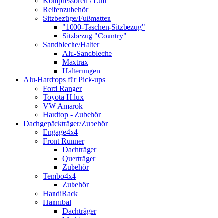
Kompressoren / Luft
Reifenzubehör
Sitzbezüge/Fußmatten
"1000-Taschen-Sitzbezug"
Sitzbezug "Country"
Sandbleche/Halter
Alu-Sandbleche
Maxtrax
Halterungen
Alu-Hardtops für Pick-ups
Ford Ranger
Toyota Hilux
VW Amarok
Hardtop - Zubehör
Dachgepäckträger/Zubehör
Engage4x4
Front Runner
Dachträger
Querträger
Zubehör
Tembo4x4
Zubehör
HandiRack
Hannibal
Dachträger