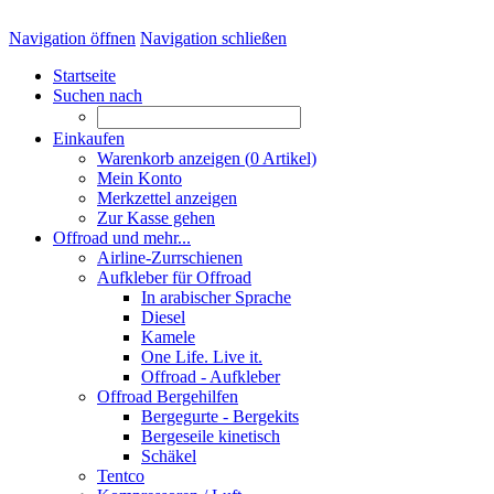
Navigation öffnen
Navigation schließen
Startseite
Suchen nach
Einkaufen
Warenkorb anzeigen (
0
Artikel)
Mein Konto
Merkzettel anzeigen
Zur Kasse gehen
Offroad und mehr...
Airline-Zurrschienen
Aufkleber für Offroad
In arabischer Sprache
Diesel
Kamele
One Life. Live it.
Offroad - Aufkleber
Offroad Bergehilfen
Bergegurte - Bergekits
Bergeseile kinetisch
Schäkel
Tentco