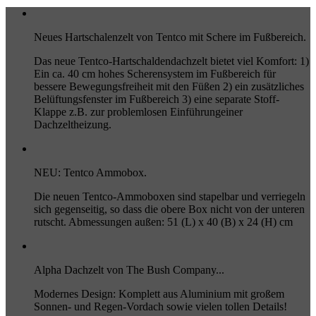
Neues Hartschalenzelt von Tentco mit Schere im Fußbereich.
Das neue Tentco-Hartschaldendachzelt bietet viel Komfort: 1)
Ein ca. 40 cm hohes Scherensystem im Fußbereich für
bessere Bewegungsfreiheit mit den Füßen 2) ein zusätzliches
Belüftungsfenster im Fußbereich 3) eine separate Stoff-
Klappe z.B. zur problemlosen Einführungeiner
Dachzeltheizung.
NEU: Tentco Ammobox.
Die neuen Tentco-Ammoboxen sind stapelbar und verriegeln
sich gegenseitig, so dass die obere Box nicht von der unteren
rutscht. Abmessungen außen: 51 (L) x 40 (B) x 24 (H) cm
Alpha Dachzelt von The Bush Company...
Modernes Design: Komplett aus Aluminium mit großem
Sonnen- und Regen-Vordach sowie vielen tollen Details!