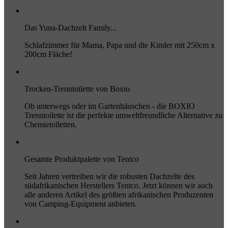
Das Yuna-Dachzelt Family...
Schlafzimmer für Mama, Papa und die Kinder mit 250cm x
200cm Fläche!
Trocken-Trenntoilette von Boxio
Ob unterwegs oder im Gartenhäuschen - die BOXIO
Trenntoilette ist die perfekte umweltfreundliche Alternative zu
Chemietoiletten.
Gesamte Produktpalette von Tentco
Seit Jahren vertreiben wir die robusten Dachzelte des
südafrikanischen Herstellers Tentco. Jetzt können wir auch
alle anderen Artikel des größten afrikanischen Produzenten
von Camping-Equipment anbieten.