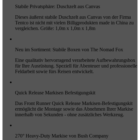
Stabile Privatsphäre: Duschzelt aus Canvas
Dieses äußerst stabile Duschzelt aus Canvas von der Firma
Tentco ist nicht mit vielen Billigprodukten made in China zu
vergleichen. Größe: 1,0m x 1,0m x 1,8m
Neu im Sortiment: Stabile Boxen von The Nomad Fox
Eine qualitativ hervorragend verarbeitete Aufbewahrungsbox
für Ihre Ausrüstung. Speziell für Abenteuer und professionelle
Feldarbeit sowie fürs Reisen entwickelt.
Quick Release Markisen Befestigungskit
Das Front Runner Quick Release Markisen-Befestigungskit
ermöglicht die Montage sowie das Abnehmen Ihrer Markise
innerhalb von Sekunden - ohne zusätzliches Werkzeug.
270° Heavy-Duty Markise von Bush Company