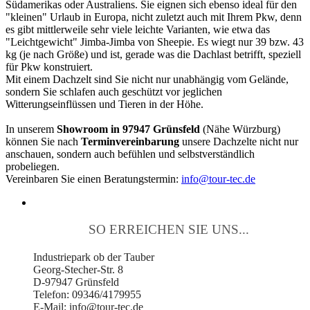
Südamerikas oder Australiens. Sie eignen sich ebenso ideal für den
"kleinen" Urlaub in Europa, nicht zuletzt auch mit Ihrem Pkw, denn
es gibt mittlerweile sehr viele leichte Varianten, wie etwa das
"Leichtgewicht" Jimba-Jimba von Sheepie. Es wiegt nur 39 bzw. 43
kg (je nach Größe) und ist, gerade was die Dachlast betrifft, speziell
für Pkw konstruiert.
Mit einem Dachzelt sind Sie nicht nur unabhängig vom Gelände,
sondern Sie schlafen auch geschützt vor jeglichen
Witterungseinflüssen und Tieren in der Höhe.
In unserem
Showroom in 97947 Grünsfeld
(Nähe Würzburg)
können Sie nach
Terminvereinbarung
unsere Dachzelte nicht nur
anschauen, sondern auch befühlen und selbstverständlich
probeliegen.
Vereinbaren Sie einen Beratungstermin:
info@tour-tec.de
SO ERREICHEN SIE UNS...
Industriepark ob der Tauber
Georg-Stecher-Str. 8
D-97947 Grünsfeld
Telefon: 09346/4179955
E-Mail: info@tour-tec.de