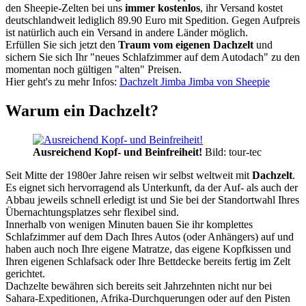
den Sheepie-Zelten bei uns
immer kostenlos
, ihr Versand kostet
deutschlandweit lediglich 89.90 Euro mit Spedition. Gegen Aufpreis
ist natürlich auch ein Versand in andere Länder möglich.
Erfüllen Sie sich jetzt den
Traum vom eigenen Dachzelt
und
sichern Sie sich Ihr "neues Schlafzimmer auf dem Autodach" zu den
momentan noch gültigen "alten" Preisen.
Hier geht's zu mehr Infos:
Dachzelt Jimba Jimba von Sheepie
Warum ein Dachzelt?
Ausreichend Kopf- und Beinfreiheit!
Bild: tour-tec
Seit Mitte der 1980er Jahre reisen wir selbst weltweit mit
Dachzelt
.
Es eignet sich hervorragend als Unterkunft, da der Auf- als auch der
Abbau jeweils schnell erledigt ist und Sie bei der Standortwahl Ihres
Übernachtungsplatzes sehr flexibel sind.
Innerhalb von wenigen Minuten bauen Sie ihr komplettes
Schlafzimmer auf dem Dach Ihres Autos (oder Anhängers) auf und
haben auch noch Ihre eigene Matratze, das eigene Kopfkissen und
Ihren eigenen Schlafsack oder Ihre Bettdecke bereits fertig im Zelt
gerichtet.
Dachzelte bewähren sich bereits seit Jahrzehnten nicht nur bei
Sahara-Expeditionen, Afrika-Durchquerungen oder auf den Pisten