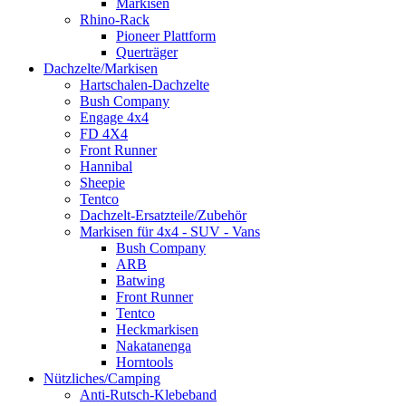
Markisen
Rhino-Rack
Pioneer Plattform
Querträger
Dachzelte/Markisen
Hartschalen-Dachzelte
Bush Company
Engage 4x4
FD 4X4
Front Runner
Hannibal
Sheepie
Tentco
Dachzelt-Ersatzteile/Zubehör
Markisen für 4x4 - SUV - Vans
Bush Company
ARB
Batwing
Front Runner
Tentco
Heckmarkisen
Nakatanenga
Horntools
Nützliches/Camping
Anti-Rutsch-Klebeband