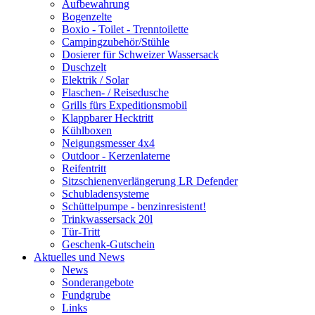
Aufbewahrung
Bogenzelte
Boxio - Toilet - Trenntoilette
Campingzubehör/Stühle
Dosierer für Schweizer Wassersack
Duschzelt
Elektrik / Solar
Flaschen- / Reisedusche
Grills fürs Expeditionsmobil
Klappbarer Hecktritt
Kühlboxen
Neigungsmesser 4x4
Outdoor - Kerzenlaterne
Reifentritt
Sitzschienenverlängerung LR Defender
Schubladensysteme
Schüttelpumpe - benzinresistent!
Trinkwassersack 20l
Tür-Tritt
Geschenk-Gutschein
Aktuelles und News
News
Sonderangebote
Fundgrube
Links