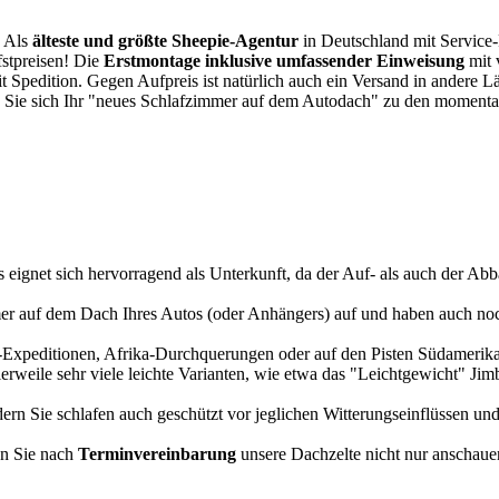
. Als
älteste und größte Sheepie-Agentur
in Deutschland mit Service-P
fstpreisen! Die
Erstmontage inklusive umfassender Einweisung
mit 
it Spedition. Gegen Aufpreis ist natürlich auch ein Versand in andere 
 Sie sich Ihr "neues Schlafzimmer auf dem Autodach" zu den momentan
s eignet sich hervorragend als Unterkunft, da der Auf- als auch der Abba
r auf dem Dach Ihres Autos (oder Anhängers) auf und haben auch noch
a-Expeditionen, Afrika-Durchquerungen oder auf den Pisten Südamerikas
tlerweile sehr viele leichte Varianten, wie etwa das "Leichtgewicht" J
rn Sie schlafen auch geschützt vor jeglichen Witterungseinflüssen und
n Sie nach
Terminvereinbarung
unsere Dachzelte nicht nur anschauen