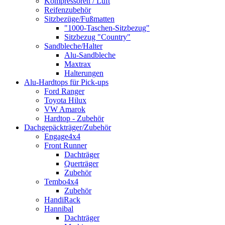
Kompressoren / Luft
Reifenzubehör
Sitzbezüge/Fußmatten
"1000-Taschen-Sitzbezug"
Sitzbezug "Country"
Sandbleche/Halter
Alu-Sandbleche
Maxtrax
Halterungen
Alu-Hardtops für Pick-ups
Ford Ranger
Toyota Hilux
VW Amarok
Hardtop - Zubehör
Dachgepäckträger/Zubehör
Engage4x4
Front Runner
Dachträger
Querträger
Zubehör
Tembo4x4
Zubehör
HandiRack
Hannibal
Dachträger