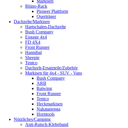
Markisen
Rhino-Rack
Pioneer Plattform
Querträger
Dachzelte/Markisen
Hartschalen-Dachzelte
Bush Company
Engage 4x4
FD 4X4
Front Runner
Hannibal
Sheepie
Tentco
Dachzelt-Ersatzteile/Zubehör
Markisen für 4x4 - SUV - Vans
Bush Company
ARB
Batwing
Front Runner
Tentco
Heckmarkisen
Nakatanenga
Horntools
Nützliches/Camping
Anti-Rutsch-Klebeband