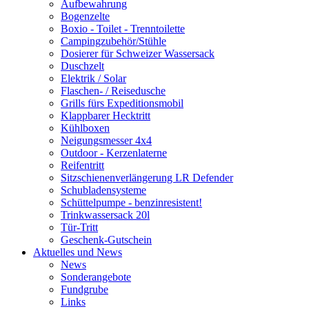
Aufbewahrung
Bogenzelte
Boxio - Toilet - Trenntoilette
Campingzubehör/Stühle
Dosierer für Schweizer Wassersack
Duschzelt
Elektrik / Solar
Flaschen- / Reisedusche
Grills fürs Expeditionsmobil
Klappbarer Hecktritt
Kühlboxen
Neigungsmesser 4x4
Outdoor - Kerzenlaterne
Reifentritt
Sitzschienenverlängerung LR Defender
Schubladensysteme
Schüttelpumpe - benzinresistent!
Trinkwassersack 20l
Tür-Tritt
Geschenk-Gutschein
Aktuelles und News
News
Sonderangebote
Fundgrube
Links