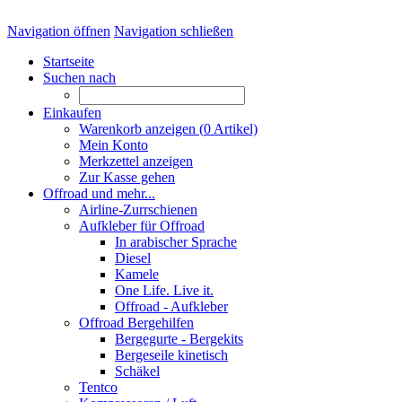
Navigation öffnen
Navigation schließen
Startseite
Suchen nach
Einkaufen
Warenkorb anzeigen (
0
Artikel)
Mein Konto
Merkzettel anzeigen
Zur Kasse gehen
Offroad und mehr...
Airline-Zurrschienen
Aufkleber für Offroad
In arabischer Sprache
Diesel
Kamele
One Life. Live it.
Offroad - Aufkleber
Offroad Bergehilfen
Bergegurte - Bergekits
Bergeseile kinetisch
Schäkel
Tentco