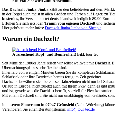
Ein Fiat 500 wird zum Reisemobil.
Das
Dachzelt
Jimba-Jimba
zählt zu den beliebtesten auf dem Markt
in der Regel auch meist in allen Größen und Farben auf Lager, zu Tie
kostenlos
, ihr Versand kostet deutschlandweit lediglich 89.90 Euro m
Erfüllen Sie sich jetzt den
Traum vom eigenen Dachzelt
und sichern
Hier geht's zu mehr Infos:
Dachzelt Jimba Jimba von Sheepie
Warum ein Dachzelt?
Ausreichend Kopf- und Beinfreiheit!
Bild: tour-tec
Seit Mitte der 1980er Jahre reisen wir selbst weltweit mit
Dachzelt
. E
Übernachtungsplatzes sehr flexibel sind.
Innerhalb von wenigen Minuten bauen Sie ihr komplettes Schlafzimme
Schlafsack oder Ihre Bettdecke bereits fertig im Zelt gerichtet.
Dachzelte bewähren sich bereits seit Jahrzehnten nicht nur bei Sahar
Urlaub in Europa, nicht zuletzt auch mit Ihrem Pkw, denn es gibt mit
und ist, gerade was die Dachlast betrifft, speziell für Pkw konstruiert.
Mit einem Dachzelt sind Sie nicht nur unabhängig vom Gelände, sonde
In unserem
Showroom in 97947 Grünsfeld
(Nähe Würzburg) könne
Vereinbaren Sie einen Beratungstermin:
info@tour-tec.de