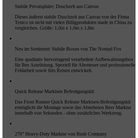
Stabile Privatsphäre: Duschzelt aus Canvas
Dieses äußerst stabile Duschzelt aus Canvas von der Firma
Tentco ist nicht mit vielen Billigprodukten made in China zu
vergleichen. Größe: 1,0m x 1,0m x 1,8m
Neu im Sortiment: Stabile Boxen von The Nomad Fox
Eine qualitativ hervorragend verarbeitete Aufbewahrungsbox
für Ihre Ausrüstung. Speziell für Abenteuer und professionelle
Feldarbeit sowie fürs Reisen entwickelt.
Quick Release Markisen Befestigungskit
Das Front Runner Quick Release Markisen-Befestigungskit
ermöglicht die Montage sowie das Abnehmen Ihrer Markise
innerhalb von Sekunden - ohne zusätzliches Werkzeug.
270° Heavy-Duty Markise von Bush Company