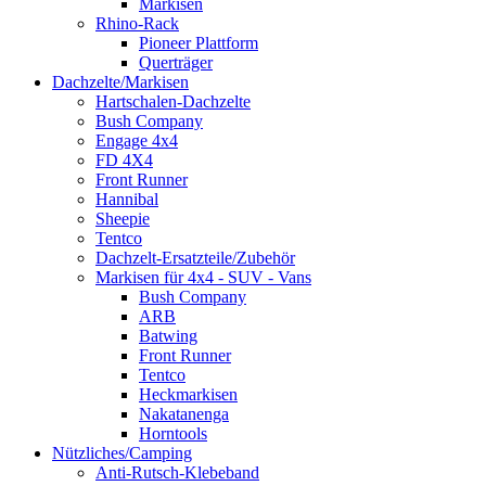
Markisen
Rhino-Rack
Pioneer Plattform
Querträger
Dachzelte/Markisen
Hartschalen-Dachzelte
Bush Company
Engage 4x4
FD 4X4
Front Runner
Hannibal
Sheepie
Tentco
Dachzelt-Ersatzteile/Zubehör
Markisen für 4x4 - SUV - Vans
Bush Company
ARB
Batwing
Front Runner
Tentco
Heckmarkisen
Nakatanenga
Horntools
Nützliches/Camping
Anti-Rutsch-Klebeband