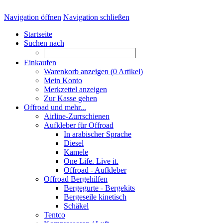
Navigation öffnen
Navigation schließen
Startseite
Suchen nach
Einkaufen
Warenkorb anzeigen (
0
Artikel)
Mein Konto
Merkzettel anzeigen
Zur Kasse gehen
Offroad und mehr...
Airline-Zurrschienen
Aufkleber für Offroad
In arabischer Sprache
Diesel
Kamele
One Life. Live it.
Offroad - Aufkleber
Offroad Bergehilfen
Bergegurte - Bergekits
Bergeseile kinetisch
Schäkel
Tentco