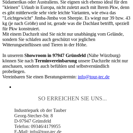
Südamerikas oder Australiens. Sie eignen sich ebenso ideal für den
"kleinen" Urlaub in Europa, nicht zuletzt auch mit Ihrem Pkw, denn
es gibt mittlerweile sehr viele leichte Varianten, wie etwa das
"Leichtgewicht" Jimba-Jimba von Sheepie. Es wiegt nur 39 bzw. 43
kg (je nach Größe) und ist, gerade was die Dachlast betrifft, speziell
für Pkw konstruiert.
Mit einem Dachzelt sind Sie nicht nur unabhängig vom Gelände,
sondern Sie schlafen auch geschützt vor jeglichen
Witterungseinflüssen und Tieren in der Höhe.
In unserem
Showroom in 97947 Grünsfeld
(Nähe Würzburg)
können Sie nach
Terminvereinbarung
unsere Dachzelte nicht nur
anschauen, sondern auch befühlen und selbstverständlich
probeliegen.
Vereinbaren Sie einen Beratungstermin:
info@tour-tec.de
SO ERREICHEN SIE UNS...
Industriepark ob der Tauber
Georg-Stecher-Str. 8
D-97947 Grünsfeld
Telefon: 09346/4179955
E-Mail: info@tour-tec.de