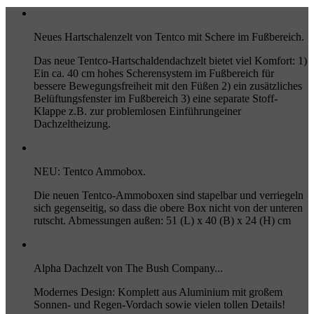
Neues Hartschalenzelt von Tentco mit Schere im Fußbereich.
Das neue Tentco-Hartschaldendachzelt bietet viel Komfort: 1)
Ein ca. 40 cm hohes Scherensystem im Fußbereich für
bessere Bewegungsfreiheit mit den Füßen 2) ein zusätzliches
Belüftungsfenster im Fußbereich 3) eine separate Stoff-
Klappe z.B. zur problemlosen Einführungeiner
Dachzeltheizung.
NEU: Tentco Ammobox.
Die neuen Tentco-Ammoboxen sind stapelbar und verriegeln
sich gegenseitig, so dass die obere Box nicht von der unteren
rutscht. Abmessungen außen: 51 (L) x 40 (B) x 24 (H) cm
Alpha Dachzelt von The Bush Company...
Modernes Design: Komplett aus Aluminium mit großem
Sonnen- und Regen-Vordach sowie vielen tollen Details!