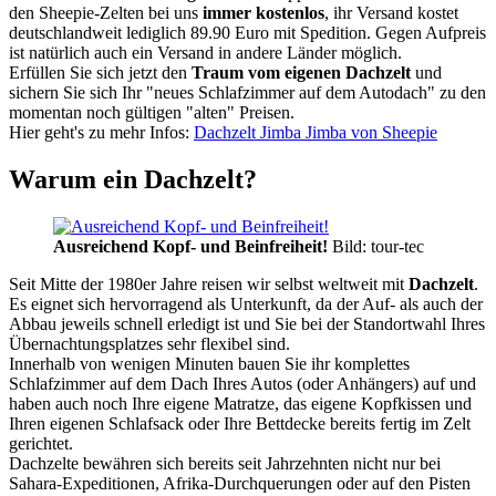
den Sheepie-Zelten bei uns
immer kostenlos
, ihr Versand kostet
deutschlandweit lediglich 89.90 Euro mit Spedition. Gegen Aufpreis
ist natürlich auch ein Versand in andere Länder möglich.
Erfüllen Sie sich jetzt den
Traum vom eigenen Dachzelt
und
sichern Sie sich Ihr "neues Schlafzimmer auf dem Autodach" zu den
momentan noch gültigen "alten" Preisen.
Hier geht's zu mehr Infos:
Dachzelt Jimba Jimba von Sheepie
Warum ein Dachzelt?
Ausreichend Kopf- und Beinfreiheit!
Bild: tour-tec
Seit Mitte der 1980er Jahre reisen wir selbst weltweit mit
Dachzelt
.
Es eignet sich hervorragend als Unterkunft, da der Auf- als auch der
Abbau jeweils schnell erledigt ist und Sie bei der Standortwahl Ihres
Übernachtungsplatzes sehr flexibel sind.
Innerhalb von wenigen Minuten bauen Sie ihr komplettes
Schlafzimmer auf dem Dach Ihres Autos (oder Anhängers) auf und
haben auch noch Ihre eigene Matratze, das eigene Kopfkissen und
Ihren eigenen Schlafsack oder Ihre Bettdecke bereits fertig im Zelt
gerichtet.
Dachzelte bewähren sich bereits seit Jahrzehnten nicht nur bei
Sahara-Expeditionen, Afrika-Durchquerungen oder auf den Pisten