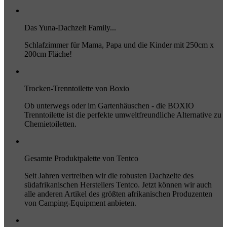
Das Yuna-Dachzelt Family...
Schlafzimmer für Mama, Papa und die Kinder mit 250cm x
200cm Fläche!
Trocken-Trenntoilette von Boxio
Ob unterwegs oder im Gartenhäuschen - die BOXIO
Trenntoilette ist die perfekte umweltfreundliche Alternative zu
Chemietoiletten.
Gesamte Produktpalette von Tentco
Seit Jahren vertreiben wir die robusten Dachzelte des
südafrikanischen Herstellers Tentco. Jetzt können wir auch
alle anderen Artikel des größten afrikanischen Produzenten
von Camping-Equipment anbieten.