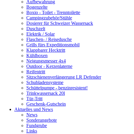
Aufbewahrung
Bogenzelte
Boxio - Toilet - Trenntoilette
Campingzubehör/Stühle
Dosierer für Schweizer Wassersack
Duschzelt
Elektrik / Solar
Flaschen- / Reisedusche
Grills fürs Expeditionsmobil
Klappbarer Hecktritt
Kühlboxen
Neigungsmesser 4x4
Outdoor - Kerzenlaterne
Reifentritt
Sitzschienenverlängerung LR Defender
Schubladensysteme
Schüttelpumpe - benzinresistent!
Trinkwassersack 20l
Tür-Tritt
Geschenk-Gutschein
Aktuelles und News
News
Sonderangebote
Fundgrube
Links