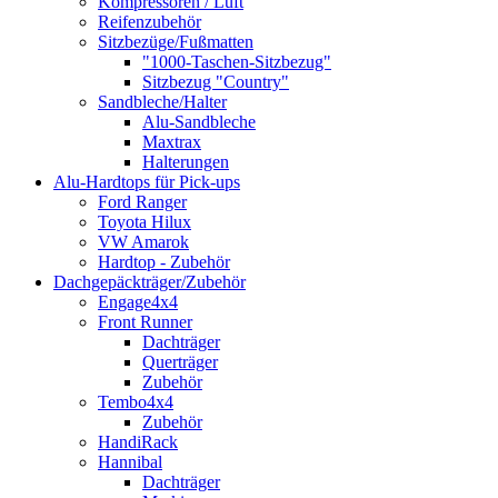
Kompressoren / Luft
Reifenzubehör
Sitzbezüge/Fußmatten
"1000-Taschen-Sitzbezug"
Sitzbezug "Country"
Sandbleche/Halter
Alu-Sandbleche
Maxtrax
Halterungen
Alu-Hardtops für Pick-ups
Ford Ranger
Toyota Hilux
VW Amarok
Hardtop - Zubehör
Dachgepäckträger/Zubehör
Engage4x4
Front Runner
Dachträger
Querträger
Zubehör
Tembo4x4
Zubehör
HandiRack
Hannibal
Dachträger