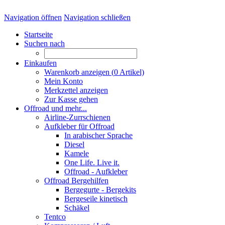
Navigation öffnen
Navigation schließen
Startseite
Suchen nach
Einkaufen
Warenkorb anzeigen (
0
Artikel)
Mein Konto
Merkzettel anzeigen
Zur Kasse gehen
Offroad und mehr...
Airline-Zurrschienen
Aufkleber für Offroad
In arabischer Sprache
Diesel
Kamele
One Life. Live it.
Offroad - Aufkleber
Offroad Bergehilfen
Bergegurte - Bergekits
Bergeseile kinetisch
Schäkel
Tentco