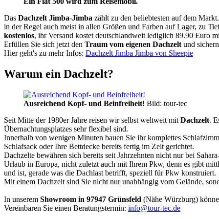
Ein Fiat 500 wird zum Reisemobil.
Das
Dachzelt
Jimba-Jimba
zählt zu den beliebtesten auf dem Markt
in der Regel auch meist in allen Größen und Farben auf Lager, zu Tie
kostenlos
, ihr Versand kostet deutschlandweit lediglich 89.90 Euro m
Erfüllen Sie sich jetzt den
Traum vom eigenen Dachzelt
und sichern
Hier geht's zu mehr Infos:
Dachzelt Jimba Jimba von Sheepie
Warum ein Dachzelt?
Ausreichend Kopf- und Beinfreiheit!
Bild: tour-tec
Seit Mitte der 1980er Jahre reisen wir selbst weltweit mit
Dachzelt
. E
Übernachtungsplatzes sehr flexibel sind.
Innerhalb von wenigen Minuten bauen Sie ihr komplettes Schlafzimme
Schlafsack oder Ihre Bettdecke bereits fertig im Zelt gerichtet.
Dachzelte bewähren sich bereits seit Jahrzehnten nicht nur bei Sahar
Urlaub in Europa, nicht zuletzt auch mit Ihrem Pkw, denn es gibt mit
und ist, gerade was die Dachlast betrifft, speziell für Pkw konstruiert.
Mit einem Dachzelt sind Sie nicht nur unabhängig vom Gelände, sonde
In unserem
Showroom in 97947 Grünsfeld
(Nähe Würzburg) könne
Vereinbaren Sie einen Beratungstermin:
info@tour-tec.de