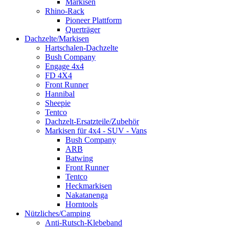
Markisen
Rhino-Rack
Pioneer Plattform
Querträger
Dachzelte/Markisen
Hartschalen-Dachzelte
Bush Company
Engage 4x4
FD 4X4
Front Runner
Hannibal
Sheepie
Tentco
Dachzelt-Ersatzteile/Zubehör
Markisen für 4x4 - SUV - Vans
Bush Company
ARB
Batwing
Front Runner
Tentco
Heckmarkisen
Nakatanenga
Horntools
Nützliches/Camping
Anti-Rutsch-Klebeband