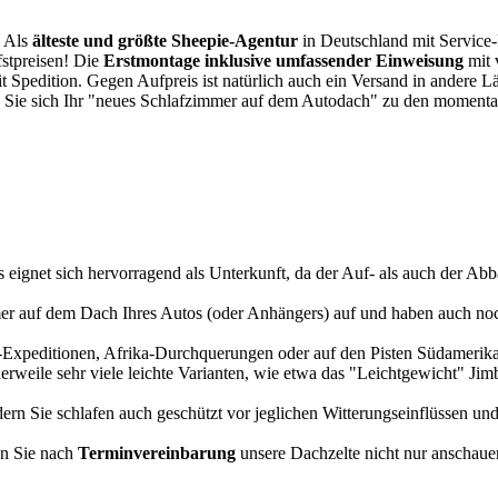
. Als
älteste und größte Sheepie-Agentur
in Deutschland mit Service-P
fstpreisen! Die
Erstmontage inklusive umfassender Einweisung
mit 
it Spedition. Gegen Aufpreis ist natürlich auch ein Versand in andere 
 Sie sich Ihr "neues Schlafzimmer auf dem Autodach" zu den momentan
s eignet sich hervorragend als Unterkunft, da der Auf- als auch der Abba
r auf dem Dach Ihres Autos (oder Anhängers) auf und haben auch noch
a-Expeditionen, Afrika-Durchquerungen oder auf den Pisten Südamerikas
tlerweile sehr viele leichte Varianten, wie etwa das "Leichtgewicht" J
rn Sie schlafen auch geschützt vor jeglichen Witterungseinflüssen und
n Sie nach
Terminvereinbarung
unsere Dachzelte nicht nur anschauen