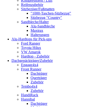
Kompressoren / Luft
Reifenzubehör
Sitzbezüge/Fußmatten
"1000-Taschen-Sitzbezug"
Sitzbezug "Country"
Sandbleche/Halter
Alu-Sandbleche
Maxtrax
Halterungen
Alu-Hardtops für Pick-ups
Ford Ranger
Toyota Hilux
VW Amarok
Hardtop - Zubehör
Dachgepäckträger/Zubehör
Engage4x4
Front Runner
Dachträger
Querträger
Zubehör
Tembo4x4
Zubehör
HandiRack
Hannibal
Dachträger