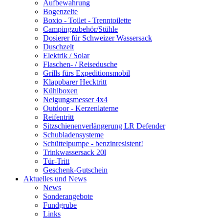
Aufbewahrung
Bogenzelte
Boxio - Toilet - Trenntoilette
Campingzubehör/Stühle
Dosierer für Schweizer Wassersack
Duschzelt
Elektrik / Solar
Flaschen- / Reisedusche
Grills fürs Expeditionsmobil
Klappbarer Hecktritt
Kühlboxen
Neigungsmesser 4x4
Outdoor - Kerzenlaterne
Reifentritt
Sitzschienenverlängerung LR Defender
Schubladensysteme
Schüttelpumpe - benzinresistent!
Trinkwassersack 20l
Tür-Tritt
Geschenk-Gutschein
Aktuelles und News
News
Sonderangebote
Fundgrube
Links