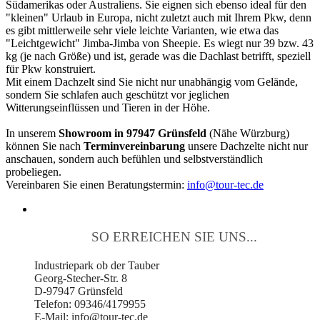
Südamerikas oder Australiens. Sie eignen sich ebenso ideal für den
"kleinen" Urlaub in Europa, nicht zuletzt auch mit Ihrem Pkw, denn
es gibt mittlerweile sehr viele leichte Varianten, wie etwa das
"Leichtgewicht" Jimba-Jimba von Sheepie. Es wiegt nur 39 bzw. 43
kg (je nach Größe) und ist, gerade was die Dachlast betrifft, speziell
für Pkw konstruiert.
Mit einem Dachzelt sind Sie nicht nur unabhängig vom Gelände,
sondern Sie schlafen auch geschützt vor jeglichen
Witterungseinflüssen und Tieren in der Höhe.
In unserem
Showroom in 97947 Grünsfeld
(Nähe Würzburg)
können Sie nach
Terminvereinbarung
unsere Dachzelte nicht nur
anschauen, sondern auch befühlen und selbstverständlich
probeliegen.
Vereinbaren Sie einen Beratungstermin:
info@tour-tec.de
SO ERREICHEN SIE UNS...
Industriepark ob der Tauber
Georg-Stecher-Str. 8
D-97947 Grünsfeld
Telefon: 09346/4179955
E-Mail: info@tour-tec.de