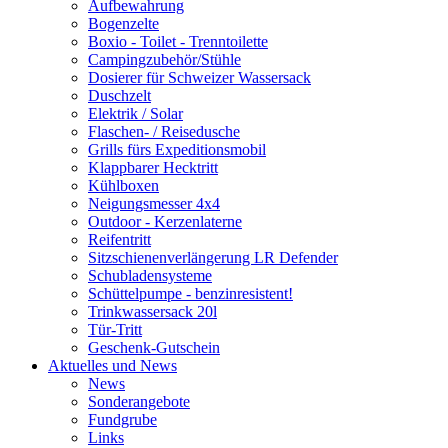
Aufbewahrung
Bogenzelte
Boxio - Toilet - Trenntoilette
Campingzubehör/Stühle
Dosierer für Schweizer Wassersack
Duschzelt
Elektrik / Solar
Flaschen- / Reisedusche
Grills fürs Expeditionsmobil
Klappbarer Hecktritt
Kühlboxen
Neigungsmesser 4x4
Outdoor - Kerzenlaterne
Reifentritt
Sitzschienenverlängerung LR Defender
Schubladensysteme
Schüttelpumpe - benzinresistent!
Trinkwassersack 20l
Tür-Tritt
Geschenk-Gutschein
Aktuelles und News
News
Sonderangebote
Fundgrube
Links