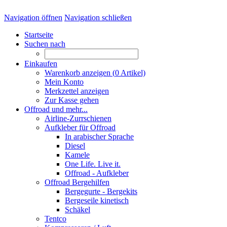
Navigation öffnen
Navigation schließen
Startseite
Suchen nach
Einkaufen
Warenkorb anzeigen (
0
Artikel)
Mein Konto
Merkzettel anzeigen
Zur Kasse gehen
Offroad und mehr...
Airline-Zurrschienen
Aufkleber für Offroad
In arabischer Sprache
Diesel
Kamele
One Life. Live it.
Offroad - Aufkleber
Offroad Bergehilfen
Bergegurte - Bergekits
Bergeseile kinetisch
Schäkel
Tentco