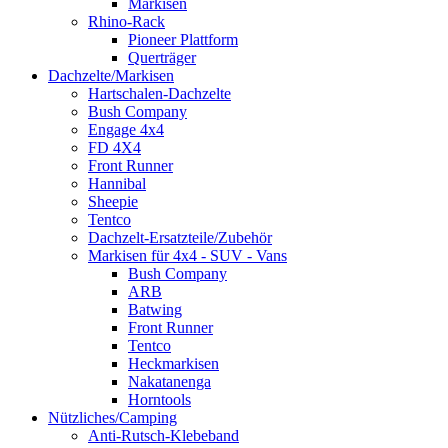
Markisen
Rhino-Rack
Pioneer Plattform
Querträger
Dachzelte/Markisen
Hartschalen-Dachzelte
Bush Company
Engage 4x4
FD 4X4
Front Runner
Hannibal
Sheepie
Tentco
Dachzelt-Ersatzteile/Zubehör
Markisen für 4x4 - SUV - Vans
Bush Company
ARB
Batwing
Front Runner
Tentco
Heckmarkisen
Nakatanenga
Horntools
Nützliches/Camping
Anti-Rutsch-Klebeband