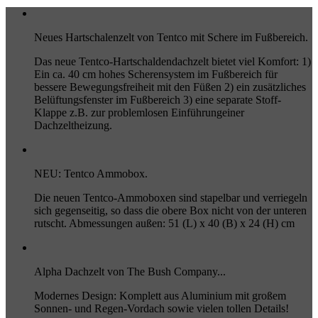
Neues Hartschalenzelt von Tentco mit Schere im Fußbereich.
Das neue Tentco-Hartschaldendachzelt bietet viel Komfort: 1)
Ein ca. 40 cm hohes Scherensystem im Fußbereich für
bessere Bewegungsfreiheit mit den Füßen 2) ein zusätzliches
Belüftungsfenster im Fußbereich 3) eine separate Stoff-
Klappe z.B. zur problemlosen Einführungeiner
Dachzeltheizung.
NEU: Tentco Ammobox.
Die neuen Tentco-Ammoboxen sind stapelbar und verriegeln
sich gegenseitig, so dass die obere Box nicht von der unteren
rutscht. Abmessungen außen: 51 (L) x 40 (B) x 24 (H) cm
Alpha Dachzelt von The Bush Company...
Modernes Design: Komplett aus Aluminium mit großem
Sonnen- und Regen-Vordach sowie vielen tollen Details!