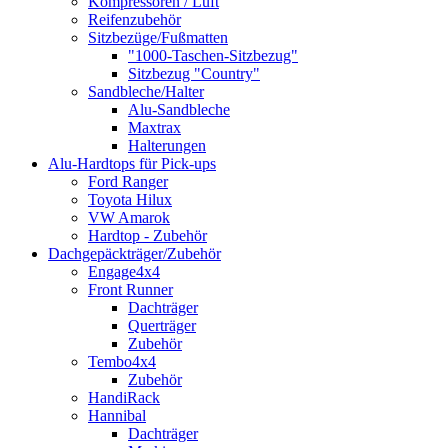
Kompressoren / Luft
Reifenzubehör
Sitzbezüge/Fußmatten
"1000-Taschen-Sitzbezug"
Sitzbezug "Country"
Sandbleche/Halter
Alu-Sandbleche
Maxtrax
Halterungen
Alu-Hardtops für Pick-ups
Ford Ranger
Toyota Hilux
VW Amarok
Hardtop - Zubehör
Dachgepäckträger/Zubehör
Engage4x4
Front Runner
Dachträger
Querträger
Zubehör
Tembo4x4
Zubehör
HandiRack
Hannibal
Dachträger