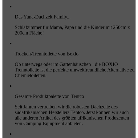
Das Yuna-Dachzelt Family...
Schlafzimmer für Mama, Papa und die Kinder mit 250cm x
200cm Fläche!
Trocken-Trenntoilette von Boxio
Ob unterwegs oder im Gartenhäuschen - die BOXIO
Trenntoilette ist die perfekte umweltfreundliche Alternative zu
Chemietoiletten.
Gesamte Produktpalette von Tentco
Seit Jahren vertreiben wir die robusten Dachzelte des
südafrikanischen Herstellers Tentco. Jetzt können wir auch
alle anderen Artikel des größten afrikanischen Produzenten
von Camping-Equipment anbieten.