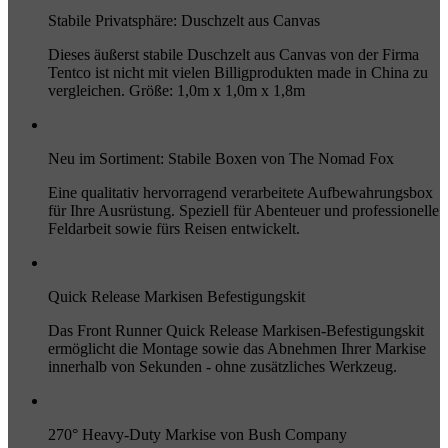
Stabile Privatsphäre: Duschzelt aus Canvas
Dieses äußerst stabile Duschzelt aus Canvas von der Firma
Tentco ist nicht mit vielen Billigprodukten made in China zu
vergleichen. Größe: 1,0m x 1,0m x 1,8m
Neu im Sortiment: Stabile Boxen von The Nomad Fox
Eine qualitativ hervorragend verarbeitete Aufbewahrungsbox
für Ihre Ausrüstung. Speziell für Abenteuer und professionelle
Feldarbeit sowie fürs Reisen entwickelt.
Quick Release Markisen Befestigungskit
Das Front Runner Quick Release Markisen-Befestigungskit
ermöglicht die Montage sowie das Abnehmen Ihrer Markise
innerhalb von Sekunden - ohne zusätzliches Werkzeug.
270° Heavy-Duty Markise von Bush Company