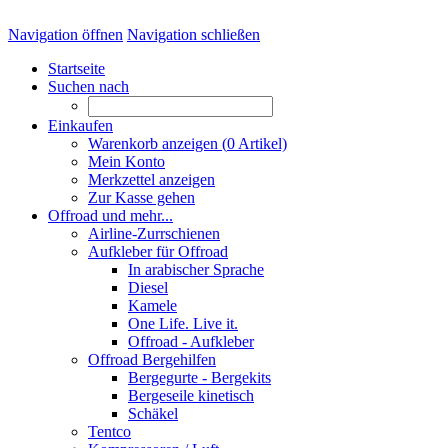
Navigation öffnen
Navigation schließen
Startseite
Suchen nach
Einkaufen
Warenkorb anzeigen (
0
Artikel)
Mein Konto
Merkzettel anzeigen
Zur Kasse gehen
Offroad und mehr...
Airline-Zurrschienen
Aufkleber für Offroad
In arabischer Sprache
Diesel
Kamele
One Life. Live it.
Offroad - Aufkleber
Offroad Bergehilfen
Bergegurte - Bergekits
Bergeseile kinetisch
Schäkel
Tentco