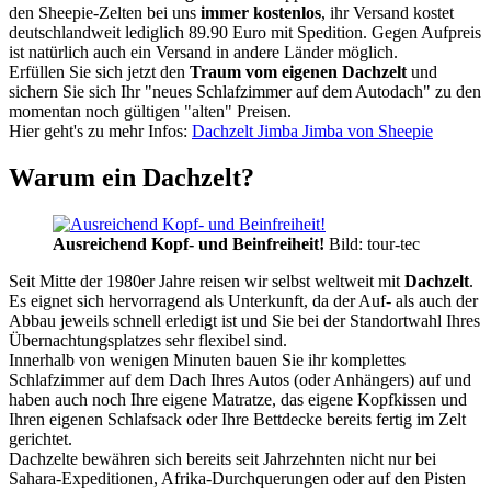
den Sheepie-Zelten bei uns
immer kostenlos
, ihr Versand kostet
deutschlandweit lediglich 89.90 Euro mit Spedition. Gegen Aufpreis
ist natürlich auch ein Versand in andere Länder möglich.
Erfüllen Sie sich jetzt den
Traum vom eigenen Dachzelt
und
sichern Sie sich Ihr "neues Schlafzimmer auf dem Autodach" zu den
momentan noch gültigen "alten" Preisen.
Hier geht's zu mehr Infos:
Dachzelt Jimba Jimba von Sheepie
Warum ein Dachzelt?
Ausreichend Kopf- und Beinfreiheit!
Bild: tour-tec
Seit Mitte der 1980er Jahre reisen wir selbst weltweit mit
Dachzelt
.
Es eignet sich hervorragend als Unterkunft, da der Auf- als auch der
Abbau jeweils schnell erledigt ist und Sie bei der Standortwahl Ihres
Übernachtungsplatzes sehr flexibel sind.
Innerhalb von wenigen Minuten bauen Sie ihr komplettes
Schlafzimmer auf dem Dach Ihres Autos (oder Anhängers) auf und
haben auch noch Ihre eigene Matratze, das eigene Kopfkissen und
Ihren eigenen Schlafsack oder Ihre Bettdecke bereits fertig im Zelt
gerichtet.
Dachzelte bewähren sich bereits seit Jahrzehnten nicht nur bei
Sahara-Expeditionen, Afrika-Durchquerungen oder auf den Pisten