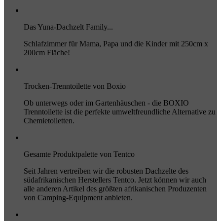
Das Yuna-Dachzelt Family...
Schlafzimmer für Mama, Papa und die Kinder mit 250cm x
200cm Fläche!
Trocken-Trenntoilette von Boxio
Ob unterwegs oder im Gartenhäuschen - die BOXIO
Trenntoilette ist die perfekte umweltfreundliche Alternative zu
Chemietoiletten.
Gesamte Produktpalette von Tentco
Seit Jahren vertreiben wir die robusten Dachzelte des
südafrikanischen Herstellers Tentco. Jetzt können wir auch
alle anderen Artikel des größten afrikanischen Produzenten
von Camping-Equipment anbieten.