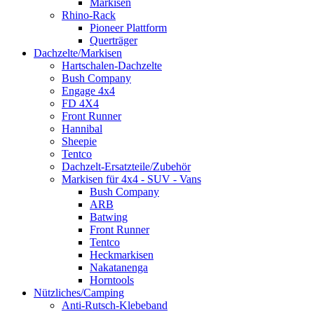
Markisen
Rhino-Rack
Pioneer Plattform
Querträger
Dachzelte/Markisen
Hartschalen-Dachzelte
Bush Company
Engage 4x4
FD 4X4
Front Runner
Hannibal
Sheepie
Tentco
Dachzelt-Ersatzteile/Zubehör
Markisen für 4x4 - SUV - Vans
Bush Company
ARB
Batwing
Front Runner
Tentco
Heckmarkisen
Nakatanenga
Horntools
Nützliches/Camping
Anti-Rutsch-Klebeband