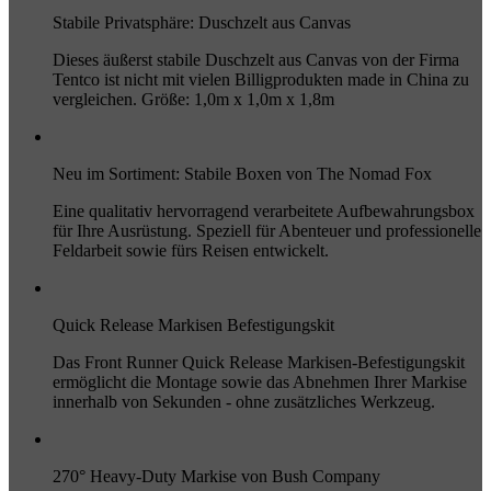
Stabile Privatsphäre: Duschzelt aus Canvas
Dieses äußerst stabile Duschzelt aus Canvas von der Firma
Tentco ist nicht mit vielen Billigprodukten made in China zu
vergleichen. Größe: 1,0m x 1,0m x 1,8m
Neu im Sortiment: Stabile Boxen von The Nomad Fox
Eine qualitativ hervorragend verarbeitete Aufbewahrungsbox
für Ihre Ausrüstung. Speziell für Abenteuer und professionelle
Feldarbeit sowie fürs Reisen entwickelt.
Quick Release Markisen Befestigungskit
Das Front Runner Quick Release Markisen-Befestigungskit
ermöglicht die Montage sowie das Abnehmen Ihrer Markise
innerhalb von Sekunden - ohne zusätzliches Werkzeug.
270° Heavy-Duty Markise von Bush Company