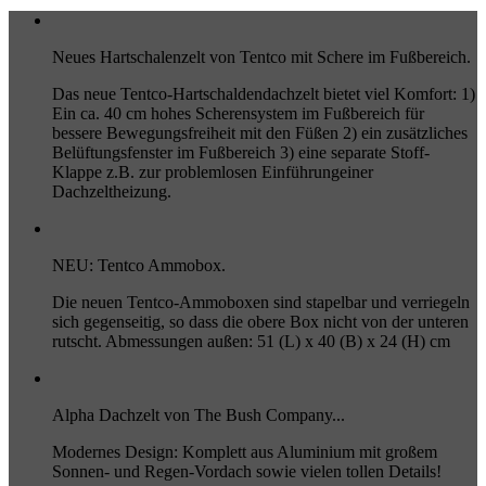
Neues Hartschalenzelt von Tentco mit Schere im Fußbereich.
Das neue Tentco-Hartschaldendachzelt bietet viel Komfort: 1)
Ein ca. 40 cm hohes Scherensystem im Fußbereich für
bessere Bewegungsfreiheit mit den Füßen 2) ein zusätzliches
Belüftungsfenster im Fußbereich 3) eine separate Stoff-
Klappe z.B. zur problemlosen Einführungeiner
Dachzeltheizung.
NEU: Tentco Ammobox.
Die neuen Tentco-Ammoboxen sind stapelbar und verriegeln
sich gegenseitig, so dass die obere Box nicht von der unteren
rutscht. Abmessungen außen: 51 (L) x 40 (B) x 24 (H) cm
Alpha Dachzelt von The Bush Company...
Modernes Design: Komplett aus Aluminium mit großem
Sonnen- und Regen-Vordach sowie vielen tollen Details!