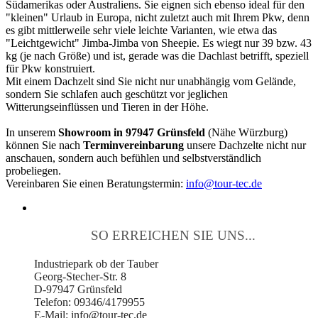
Südamerikas oder Australiens. Sie eignen sich ebenso ideal für den
"kleinen" Urlaub in Europa, nicht zuletzt auch mit Ihrem Pkw, denn
es gibt mittlerweile sehr viele leichte Varianten, wie etwa das
"Leichtgewicht" Jimba-Jimba von Sheepie. Es wiegt nur 39 bzw. 43
kg (je nach Größe) und ist, gerade was die Dachlast betrifft, speziell
für Pkw konstruiert.
Mit einem Dachzelt sind Sie nicht nur unabhängig vom Gelände,
sondern Sie schlafen auch geschützt vor jeglichen
Witterungseinflüssen und Tieren in der Höhe.
In unserem
Showroom in 97947 Grünsfeld
(Nähe Würzburg)
können Sie nach
Terminvereinbarung
unsere Dachzelte nicht nur
anschauen, sondern auch befühlen und selbstverständlich
probeliegen.
Vereinbaren Sie einen Beratungstermin:
info@tour-tec.de
SO ERREICHEN SIE UNS...
Industriepark ob der Tauber
Georg-Stecher-Str. 8
D-97947 Grünsfeld
Telefon: 09346/4179955
E-Mail: info@tour-tec.de