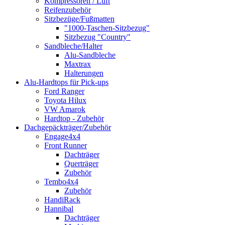
Kompressoren / Luft
Reifenzubehör
Sitzbezüge/Fußmatten
"1000-Taschen-Sitzbezug"
Sitzbezug "Country"
Sandbleche/Halter
Alu-Sandbleche
Maxtrax
Halterungen
Alu-Hardtops für Pick-ups
Ford Ranger
Toyota Hilux
VW Amarok
Hardtop - Zubehör
Dachgepäckträger/Zubehör
Engage4x4
Front Runner
Dachträger
Querträger
Zubehör
Tembo4x4
Zubehör
HandiRack
Hannibal
Dachträger