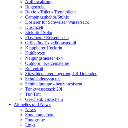
Aufbewahrung
Bogenzelte
Boxio - Toilet - Trenntoilette
Campingzubehör/Stühle
Dosierer für Schweizer Wassersack
Duschzelt
Elektrik / Solar
Flaschen- / Reisedusche
Grills fürs Expeditionsmobil
Klappbarer Hecktritt
Kühlboxen
Neigungsmesser 4x4
Outdoor - Kerzenlaterne
Reifentritt
Sitzschienenverlängerung LR Defender
Schubladensysteme
Schüttelpumpe - benzinresistent!
Trinkwassersack 20l
Tür-Tritt
Geschenk-Gutschein
Aktuelles und News
News
Sonderangebote
Fundgrube
Links