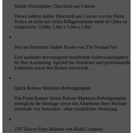
Stabile Privatsphäre: Duschzelt aus Canvas
Dieses äußerst stabile Duschzelt aus Canvas von der Firma
Tentco ist nicht mit vielen Billigprodukten made in China zu
vergleichen. Größe: 1,0m x 1,0m x 1,8m
Neu im Sortiment: Stabile Boxen von The Nomad Fox
Eine qualitativ hervorragend verarbeitete Aufbewahrungsbox
für Ihre Ausrüstung. Speziell für Abenteuer und professionelle
Feldarbeit sowie fürs Reisen entwickelt.
Quick Release Markisen Befestigungskit
Das Front Runner Quick Release Markisen-Befestigungskit
ermöglicht die Montage sowie das Abnehmen Ihrer Markise
innerhalb von Sekunden - ohne zusätzliches Werkzeug.
270° Heavy-Duty Markise von Bush Company