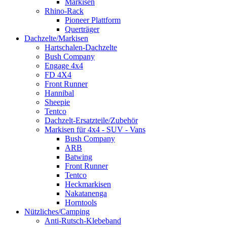
Markisen
Rhino-Rack
Pioneer Plattform
Querträger
Dachzelte/Markisen
Hartschalen-Dachzelte
Bush Company
Engage 4x4
FD 4X4
Front Runner
Hannibal
Sheepie
Tentco
Dachzelt-Ersatzteile/Zubehör
Markisen für 4x4 - SUV - Vans
Bush Company
ARB
Batwing
Front Runner
Tentco
Heckmarkisen
Nakatanenga
Horntools
Nützliches/Camping
Anti-Rutsch-Klebeband