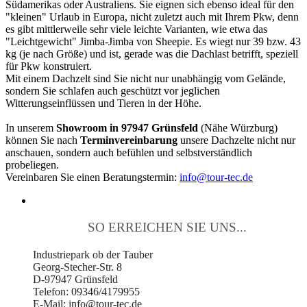
Südamerikas oder Australiens. Sie eignen sich ebenso ideal für den
"kleinen" Urlaub in Europa, nicht zuletzt auch mit Ihrem Pkw, denn
es gibt mittlerweile sehr viele leichte Varianten, wie etwa das
"Leichtgewicht" Jimba-Jimba von Sheepie. Es wiegt nur 39 bzw. 43
kg (je nach Größe) und ist, gerade was die Dachlast betrifft, speziell
für Pkw konstruiert.
Mit einem Dachzelt sind Sie nicht nur unabhängig vom Gelände,
sondern Sie schlafen auch geschützt vor jeglichen
Witterungseinflüssen und Tieren in der Höhe.
In unserem
Showroom in 97947 Grünsfeld
(Nähe Würzburg)
können Sie nach
Terminvereinbarung
unsere Dachzelte nicht nur
anschauen, sondern auch befühlen und selbstverständlich
probeliegen.
Vereinbaren Sie einen Beratungstermin:
info@tour-tec.de
SO ERREICHEN SIE UNS...
Industriepark ob der Tauber
Georg-Stecher-Str. 8
D-97947 Grünsfeld
Telefon: 09346/4179955
E-Mail: info@tour-tec.de