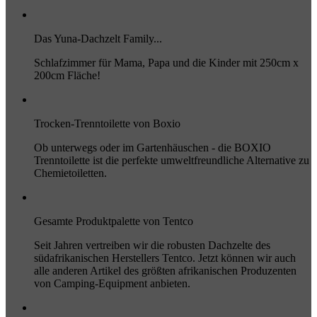
Das Yuna-Dachzelt Family...
Schlafzimmer für Mama, Papa und die Kinder mit 250cm x
200cm Fläche!
Trocken-Trenntoilette von Boxio
Ob unterwegs oder im Gartenhäuschen - die BOXIO
Trenntoilette ist die perfekte umweltfreundliche Alternative zu
Chemietoiletten.
Gesamte Produktpalette von Tentco
Seit Jahren vertreiben wir die robusten Dachzelte des
südafrikanischen Herstellers Tentco. Jetzt können wir auch
alle anderen Artikel des größten afrikanischen Produzenten
von Camping-Equipment anbieten.