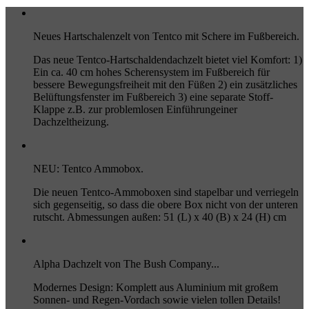
Neues Hartschalenzelt von Tentco mit Schere im Fußbereich.
Das neue Tentco-Hartschaldendachzelt bietet viel Komfort: 1)
Ein ca. 40 cm hohes Scherensystem im Fußbereich für
bessere Bewegungsfreiheit mit den Füßen 2) ein zusätzliches
Belüftungsfenster im Fußbereich 3) eine separate Stoff-
Klappe z.B. zur problemlosen Einführungeiner
Dachzeltheizung.
NEU: Tentco Ammobox.
Die neuen Tentco-Ammoboxen sind stapelbar und verriegeln
sich gegenseitig, so dass die obere Box nicht von der unteren
rutscht. Abmessungen außen: 51 (L) x 40 (B) x 24 (H) cm
Alpha Dachzelt von The Bush Company...
Modernes Design: Komplett aus Aluminium mit großem
Sonnen- und Regen-Vordach sowie vielen tollen Details!