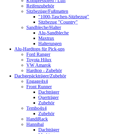
Kompressoren / Luft
Reifenzubehör
Sitzbezüge/Fußmatten
"1000-Taschen-Sitzbezug"
Sitzbezug "Country"
Sandbleche/Halter
Alu-Sandbleche
Maxtrax
Halterungen
Alu-Hardtops für Pick-ups
Ford Ranger
Toyota Hilux
VW Amarok
Hardtop - Zubehör
Dachgepäckträger/Zubehör
Engage4x4
Front Runner
Dachträger
Querträger
Zubehör
Tembo4x4
Zubehör
HandiRack
Hannibal
Dachträger