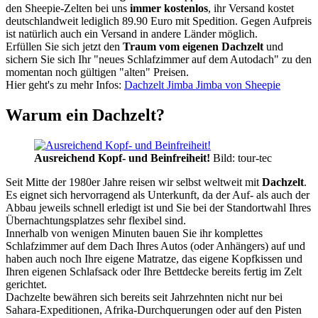
den Sheepie-Zelten bei uns
immer kostenlos
, ihr Versand kostet
deutschlandweit lediglich 89.90 Euro mit Spedition. Gegen Aufpreis
ist natürlich auch ein Versand in andere Länder möglich.
Erfüllen Sie sich jetzt den
Traum vom eigenen Dachzelt
und
sichern Sie sich Ihr "neues Schlafzimmer auf dem Autodach" zu den
momentan noch gültigen "alten" Preisen.
Hier geht's zu mehr Infos:
Dachzelt Jimba Jimba von Sheepie
Warum ein Dachzelt?
Ausreichend Kopf- und Beinfreiheit!
Bild: tour-tec
Seit Mitte der 1980er Jahre reisen wir selbst weltweit mit
Dachzelt
.
Es eignet sich hervorragend als Unterkunft, da der Auf- als auch der
Abbau jeweils schnell erledigt ist und Sie bei der Standortwahl Ihres
Übernachtungsplatzes sehr flexibel sind.
Innerhalb von wenigen Minuten bauen Sie ihr komplettes
Schlafzimmer auf dem Dach Ihres Autos (oder Anhängers) auf und
haben auch noch Ihre eigene Matratze, das eigene Kopfkissen und
Ihren eigenen Schlafsack oder Ihre Bettdecke bereits fertig im Zelt
gerichtet.
Dachzelte bewähren sich bereits seit Jahrzehnten nicht nur bei
Sahara-Expeditionen, Afrika-Durchquerungen oder auf den Pisten