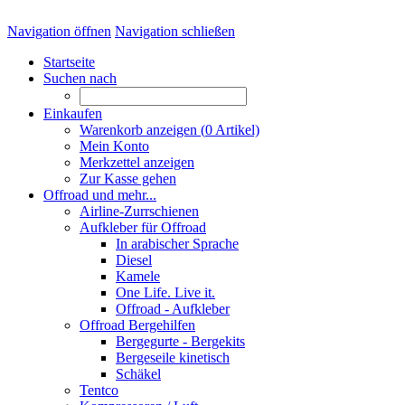
Navigation öffnen
Navigation schließen
Startseite
Suchen nach
Einkaufen
Warenkorb anzeigen (
0
Artikel)
Mein Konto
Merkzettel anzeigen
Zur Kasse gehen
Offroad und mehr...
Airline-Zurrschienen
Aufkleber für Offroad
In arabischer Sprache
Diesel
Kamele
One Life. Live it.
Offroad - Aufkleber
Offroad Bergehilfen
Bergegurte - Bergekits
Bergeseile kinetisch
Schäkel
Tentco