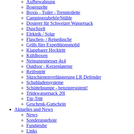
Aufbewahrung
Bogenzelte
Boxio - Toilet - Trenntoilette
Campingzubehör/Stühle
Dosierer für Schweizer Wassersack
Duschzelt
Elektrik / Solar
Flaschen- / Reisedusche
Grills fürs Expeditionsmobil
Klappbarer Hecktritt
Kühlboxen
Neigungsmesser 4x4
Outdoor - Kerzenlaterne
Reifentritt
Sitzschienenverlängerung LR Defender
Schubladensysteme
Schüttelpumpe - benzinresistent!
Trinkwassersack 20l
Tür-Tritt
Geschenk-Gutschein
Aktuelles und News
News
Sonderangebote
Fundgrube
Links