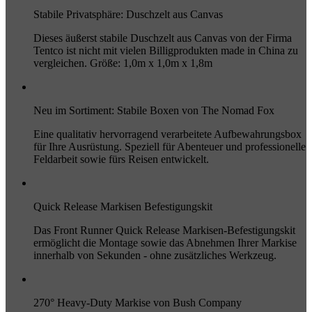
Stabile Privatsphäre: Duschzelt aus Canvas
Dieses äußerst stabile Duschzelt aus Canvas von der Firma
Tentco ist nicht mit vielen Billigprodukten made in China zu
vergleichen. Größe: 1,0m x 1,0m x 1,8m
Neu im Sortiment: Stabile Boxen von The Nomad Fox
Eine qualitativ hervorragend verarbeitete Aufbewahrungsbox
für Ihre Ausrüstung. Speziell für Abenteuer und professionelle
Feldarbeit sowie fürs Reisen entwickelt.
Quick Release Markisen Befestigungskit
Das Front Runner Quick Release Markisen-Befestigungskit
ermöglicht die Montage sowie das Abnehmen Ihrer Markise
innerhalb von Sekunden - ohne zusätzliches Werkzeug.
270° Heavy-Duty Markise von Bush Company