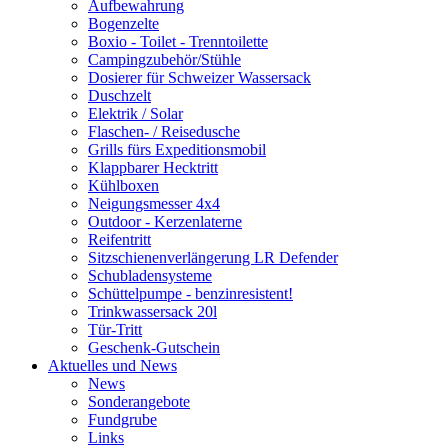
Aufbewahrung
Bogenzelte
Boxio - Toilet - Trenntoilette
Campingzubehör/Stühle
Dosierer für Schweizer Wassersack
Duschzelt
Elektrik / Solar
Flaschen- / Reisedusche
Grills fürs Expeditionsmobil
Klappbarer Hecktritt
Kühlboxen
Neigungsmesser 4x4
Outdoor - Kerzenlaterne
Reifentritt
Sitzschienenverlängerung LR Defender
Schubladensysteme
Schüttelpumpe - benzinresistent!
Trinkwassersack 20l
Tür-Tritt
Geschenk-Gutschein
Aktuelles und News
News
Sonderangebote
Fundgrube
Links