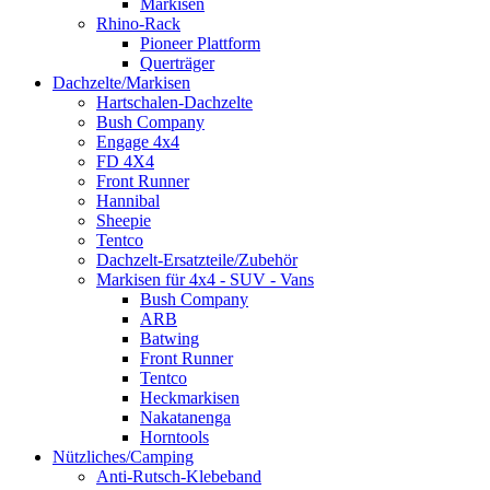
Markisen
Rhino-Rack
Pioneer Plattform
Querträger
Dachzelte/Markisen
Hartschalen-Dachzelte
Bush Company
Engage 4x4
FD 4X4
Front Runner
Hannibal
Sheepie
Tentco
Dachzelt-Ersatzteile/Zubehör
Markisen für 4x4 - SUV - Vans
Bush Company
ARB
Batwing
Front Runner
Tentco
Heckmarkisen
Nakatanenga
Horntools
Nützliches/Camping
Anti-Rutsch-Klebeband