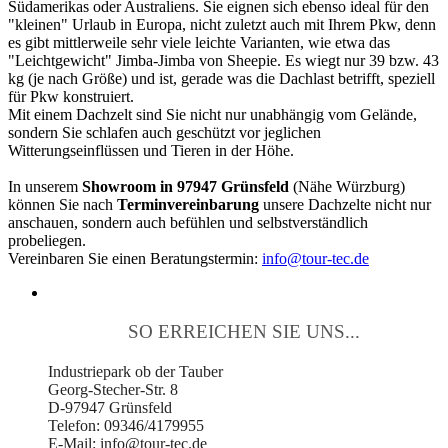
Südamerikas oder Australiens. Sie eignen sich ebenso ideal für den
"kleinen" Urlaub in Europa, nicht zuletzt auch mit Ihrem Pkw, denn
es gibt mittlerweile sehr viele leichte Varianten, wie etwa das
"Leichtgewicht" Jimba-Jimba von Sheepie. Es wiegt nur 39 bzw. 43
kg (je nach Größe) und ist, gerade was die Dachlast betrifft, speziell
für Pkw konstruiert.
Mit einem Dachzelt sind Sie nicht nur unabhängig vom Gelände,
sondern Sie schlafen auch geschützt vor jeglichen
Witterungseinflüssen und Tieren in der Höhe.
In unserem
Showroom in 97947 Grünsfeld
(Nähe Würzburg)
können Sie nach
Terminvereinbarung
unsere Dachzelte nicht nur
anschauen, sondern auch befühlen und selbstverständlich
probeliegen.
Vereinbaren Sie einen Beratungstermin:
info@tour-tec.de
SO ERREICHEN SIE UNS...
Industriepark ob der Tauber
Georg-Stecher-Str. 8
D-97947 Grünsfeld
Telefon: 09346/4179955
E-Mail: info@tour-tec.de