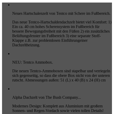
Neues Hartschalenzelt von Tentco mit Schere im Fußbereich.
Das neue Tentco-Hartschaldendachzelt bietet viel Komfort: 1)
Ein ca. 40 cm hohes Scherensystem im Fußbereich für
bessere Bewegungsfreiheit mit den Füßen 2) ein zusätzliches
Belüftungsfenster im Fußbereich 3) eine separate Stoff-
Klappe z.B. zur problemlosen Einführungeiner
Dachzeltheizung.
NEU: Tentco Ammobox.
Die neuen Tentco-Ammoboxen sind stapelbar und verriegeln
sich gegenseitig, so dass die obere Box nicht von der unteren
rutscht. Abmessungen außen: 51 (L) x 40 (B) x 24 (H) cm
Alpha Dachzelt von The Bush Company...
Modernes Design: Komplett aus Aluminium mit großem
Sonnen- und Regen-Vordach sowie vielen tollen Details!