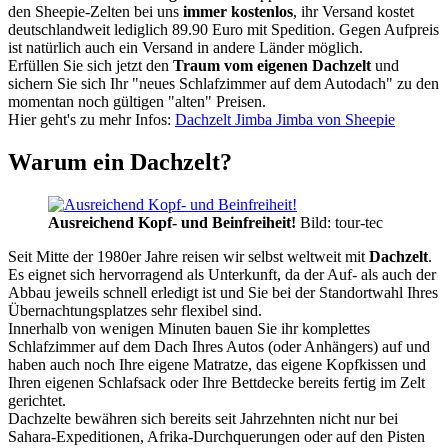
den Sheepie-Zelten bei uns
immer kostenlos
, ihr Versand kostet
deutschlandweit lediglich 89.90 Euro mit Spedition. Gegen Aufpreis
ist natürlich auch ein Versand in andere Länder möglich.
Erfüllen Sie sich jetzt den
Traum vom eigenen Dachzelt
und
sichern Sie sich Ihr "neues Schlafzimmer auf dem Autodach" zu den
momentan noch gültigen "alten" Preisen.
Hier geht's zu mehr Infos:
Dachzelt Jimba Jimba von Sheepie
Warum ein Dachzelt?
Ausreichend Kopf- und Beinfreiheit!
Bild: tour-tec
Seit Mitte der 1980er Jahre reisen wir selbst weltweit mit
Dachzelt
.
Es eignet sich hervorragend als Unterkunft, da der Auf- als auch der
Abbau jeweils schnell erledigt ist und Sie bei der Standortwahl Ihres
Übernachtungsplatzes sehr flexibel sind.
Innerhalb von wenigen Minuten bauen Sie ihr komplettes
Schlafzimmer auf dem Dach Ihres Autos (oder Anhängers) auf und
haben auch noch Ihre eigene Matratze, das eigene Kopfkissen und
Ihren eigenen Schlafsack oder Ihre Bettdecke bereits fertig im Zelt
gerichtet.
Dachzelte bewähren sich bereits seit Jahrzehnten nicht nur bei
Sahara-Expeditionen, Afrika-Durchquerungen oder auf den Pisten