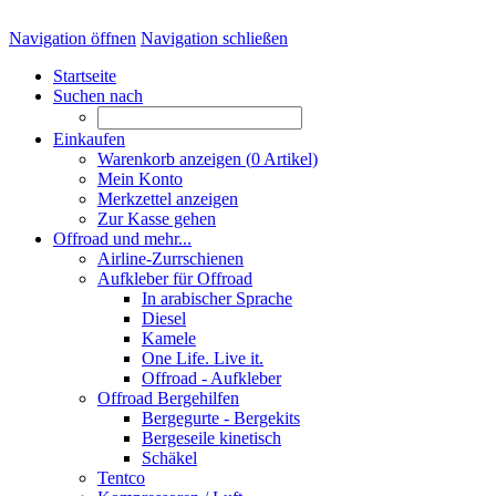
Navigation öffnen
Navigation schließen
Startseite
Suchen nach
Einkaufen
Warenkorb anzeigen (
0
Artikel)
Mein Konto
Merkzettel anzeigen
Zur Kasse gehen
Offroad und mehr...
Airline-Zurrschienen
Aufkleber für Offroad
In arabischer Sprache
Diesel
Kamele
One Life. Live it.
Offroad - Aufkleber
Offroad Bergehilfen
Bergegurte - Bergekits
Bergeseile kinetisch
Schäkel
Tentco