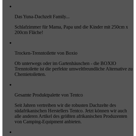
Das Yuna-Dachzelt Family...
Schlafzimmer für Mama, Papa und die Kinder mit 250cm x
200cm Fläche!
Trocken-Trenntoilette von Boxio
Ob unterwegs oder im Gartenhäuschen - die BOXIO
Trenntoilette ist die perfekte umweltfreundliche Alternative zu
Chemietoiletten.
Gesamte Produktpalette von Tentco
Seit Jahren vertreiben wir die robusten Dachzelte des
südafrikanischen Herstellers Tentco. Jetzt können wir auch
alle anderen Artikel des größten afrikanischen Produzenten
von Camping-Equipment anbieten.