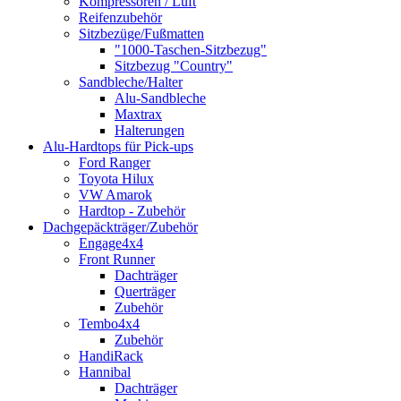
Kompressoren / Luft
Reifenzubehör
Sitzbezüge/Fußmatten
"1000-Taschen-Sitzbezug"
Sitzbezug "Country"
Sandbleche/Halter
Alu-Sandbleche
Maxtrax
Halterungen
Alu-Hardtops für Pick-ups
Ford Ranger
Toyota Hilux
VW Amarok
Hardtop - Zubehör
Dachgepäckträger/Zubehör
Engage4x4
Front Runner
Dachträger
Querträger
Zubehör
Tembo4x4
Zubehör
HandiRack
Hannibal
Dachträger