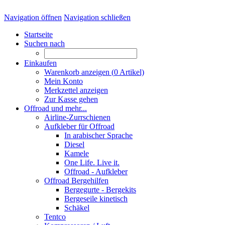
Navigation öffnen
Navigation schließen
Startseite
Suchen nach
Einkaufen
Warenkorb anzeigen (
0
Artikel)
Mein Konto
Merkzettel anzeigen
Zur Kasse gehen
Offroad und mehr...
Airline-Zurrschienen
Aufkleber für Offroad
In arabischer Sprache
Diesel
Kamele
One Life. Live it.
Offroad - Aufkleber
Offroad Bergehilfen
Bergegurte - Bergekits
Bergeseile kinetisch
Schäkel
Tentco