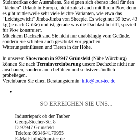
Südamerikas oder Australiens. Sie eignen sich ebenso ideal für den
"kleinen" Urlaub in Europa, nicht zuletzt auch mit Ihrem Pkw, denn
es gibt mittlerweile sehr viele leichte Varianten, wie etwa das
"Leichtgewicht" Jimba-Jimba von Sheepie. Es wiegt nur 39 bzw. 43
kg (je nach Größe) und ist, gerade was die Dachlast betrifft, speziell
für Pkw konstruiert.
Mit einem Dachzelt sind Sie nicht nur unabhängig vom Gelände,
sondern Sie schlafen auch geschützt vor jeglichen
Witterungseinflüssen und Tieren in der Höhe.
In unserem
Showroom in 97947 Grünsfeld
(Nähe Würzburg)
können Sie nach
Terminvereinbarung
unsere Dachzelte nicht nur
anschauen, sondern auch befühlen und selbstverständlich
probeliegen.
Vereinbaren Sie einen Beratungstermin:
info@tour-tec.de
SO ERREICHEN SIE UNS...
Industriepark ob der Tauber
Georg-Stecher-Str. 8
D-97947 Grünsfeld
Telefon: 09346/4179955
E-Mail: info@tour-tec.de