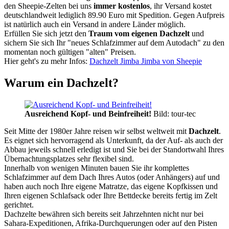
den Sheepie-Zelten bei uns
immer kostenlos
, ihr Versand kostet
deutschlandweit lediglich 89.90 Euro mit Spedition. Gegen Aufpreis
ist natürlich auch ein Versand in andere Länder möglich.
Erfüllen Sie sich jetzt den
Traum vom eigenen Dachzelt
und
sichern Sie sich Ihr "neues Schlafzimmer auf dem Autodach" zu den
momentan noch gültigen "alten" Preisen.
Hier geht's zu mehr Infos:
Dachzelt Jimba Jimba von Sheepie
Warum ein Dachzelt?
Ausreichend Kopf- und Beinfreiheit!
Bild: tour-tec
Seit Mitte der 1980er Jahre reisen wir selbst weltweit mit
Dachzelt
.
Es eignet sich hervorragend als Unterkunft, da der Auf- als auch der
Abbau jeweils schnell erledigt ist und Sie bei der Standortwahl Ihres
Übernachtungsplatzes sehr flexibel sind.
Innerhalb von wenigen Minuten bauen Sie ihr komplettes
Schlafzimmer auf dem Dach Ihres Autos (oder Anhängers) auf und
haben auch noch Ihre eigene Matratze, das eigene Kopfkissen und
Ihren eigenen Schlafsack oder Ihre Bettdecke bereits fertig im Zelt
gerichtet.
Dachzelte bewähren sich bereits seit Jahrzehnten nicht nur bei
Sahara-Expeditionen, Afrika-Durchquerungen oder auf den Pisten