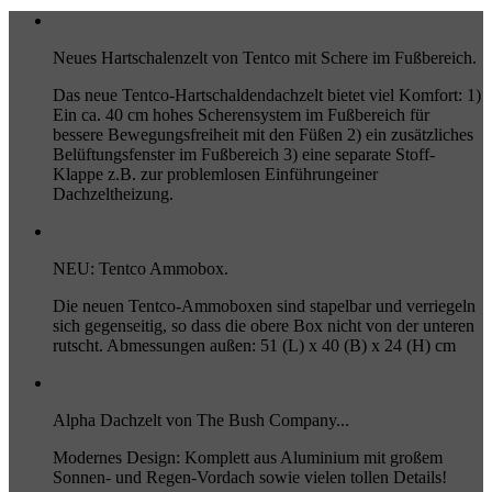
Neues Hartschalenzelt von Tentco mit Schere im Fußbereich.
Das neue Tentco-Hartschaldendachzelt bietet viel Komfort: 1)
Ein ca. 40 cm hohes Scherensystem im Fußbereich für
bessere Bewegungsfreiheit mit den Füßen 2) ein zusätzliches
Belüftungsfenster im Fußbereich 3) eine separate Stoff-
Klappe z.B. zur problemlosen Einführungeiner
Dachzeltheizung.
NEU: Tentco Ammobox.
Die neuen Tentco-Ammoboxen sind stapelbar und verriegeln
sich gegenseitig, so dass die obere Box nicht von der unteren
rutscht. Abmessungen außen: 51 (L) x 40 (B) x 24 (H) cm
Alpha Dachzelt von The Bush Company...
Modernes Design: Komplett aus Aluminium mit großem
Sonnen- und Regen-Vordach sowie vielen tollen Details!