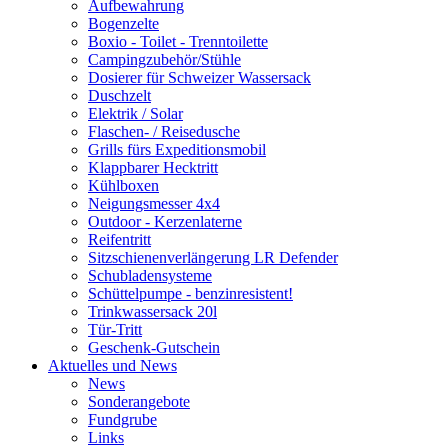
Aufbewahrung
Bogenzelte
Boxio - Toilet - Trenntoilette
Campingzubehör/Stühle
Dosierer für Schweizer Wassersack
Duschzelt
Elektrik / Solar
Flaschen- / Reisedusche
Grills fürs Expeditionsmobil
Klappbarer Hecktritt
Kühlboxen
Neigungsmesser 4x4
Outdoor - Kerzenlaterne
Reifentritt
Sitzschienenverlängerung LR Defender
Schubladensysteme
Schüttelpumpe - benzinresistent!
Trinkwassersack 20l
Tür-Tritt
Geschenk-Gutschein
Aktuelles und News
News
Sonderangebote
Fundgrube
Links