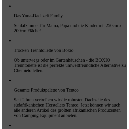
Das Yuna-Dachzelt Family...
Schlafzimmer für Mama, Papa und die Kinder mit 250cm x
200cm Fläche!
Trocken-Trenntoilette von Boxio
Ob unterwegs oder im Gartenhäuschen - die BOXIO
Trenntoilette ist die perfekte umweltfreundliche Alternative zu
Chemietoiletten.
Gesamte Produktpalette von Tentco
Seit Jahren vertreiben wir die robusten Dachzelte des
südafrikanischen Herstellers Tentco. Jetzt können wir auch
alle anderen Artikel des größten afrikanischen Produzenten
von Camping-Equipment anbieten.