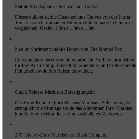
Stabile Privatsphäre: Duschzelt aus Canvas
Dieses äußerst stabile Duschzelt aus Canvas von der Firma
Tentco ist nicht mit vielen Billigprodukten made in China zu
vergleichen. Größe: 1,0m x 1,0m x 1,8m
Neu im Sortiment: Stabile Boxen von The Nomad Fox
Eine qualitativ hervorragend verarbeitete Aufbewahrungsbox
für Ihre Ausrüstung. Speziell für Abenteuer und professionelle
Feldarbeit sowie fürs Reisen entwickelt.
Quick Release Markisen Befestigungskit
Das Front Runner Quick Release Markisen-Befestigungskit
ermöglicht die Montage sowie das Abnehmen Ihrer Markise
innerhalb von Sekunden - ohne zusätzliches Werkzeug.
270° Heavy-Duty Markise von Bush Company