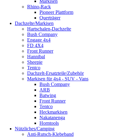
Markisen
Rhino-Rack
Pioneer Plattform
Querträger
Dachzelte/Markisen
Hartschalen-Dachzelte
Bush Company
Engage 4x4
FD 4X4
Front Runner
Hannibal
Sheepie
Tentco
Dachzelt-Ersatzteile/Zubehör
Markisen für 4x4 - SUV - Vans
Bush Company
ARB
Batwing
Front Runner
Tentco
Heckmarkisen
Nakatanenga
Horntools
Nützliches/Camping
Anti-Rutsch-Klebeband