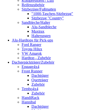
Kompressoren / Luft
Reifenzubehör
Sitzbezüge/Fußmatten
"1000-Taschen-Sitzbezug"
Sitzbezug "Country"
Sandbleche/Halter
Alu-Sandbleche
Maxtrax
Halterungen
Alu-Hardtops für Pick-ups
Ford Ranger
Toyota Hilux
VW Amarok
Hardtop - Zubehör
Dachgepäckträger/Zubehör
Engage4x4
Front Runner
Dachträger
Querträger
Zubehör
Tembo4x4
Zubehör
HandiRack
Hannibal
Dachträger