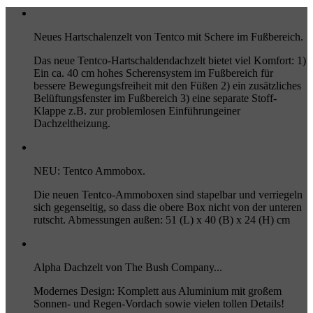
Neues Hartschalenzelt von Tentco mit Schere im Fußbereich.
Das neue Tentco-Hartschaldendachzelt bietet viel Komfort: 1)
Ein ca. 40 cm hohes Scherensystem im Fußbereich für
bessere Bewegungsfreiheit mit den Füßen 2) ein zusätzliches
Belüftungsfenster im Fußbereich 3) eine separate Stoff-
Klappe z.B. zur problemlosen Einführungeiner
Dachzeltheizung.
NEU: Tentco Ammobox.
Die neuen Tentco-Ammoboxen sind stapelbar und verriegeln
sich gegenseitig, so dass die obere Box nicht von der unteren
rutscht. Abmessungen außen: 51 (L) x 40 (B) x 24 (H) cm
Alpha Dachzelt von The Bush Company...
Modernes Design: Komplett aus Aluminium mit großem
Sonnen- und Regen-Vordach sowie vielen tollen Details!