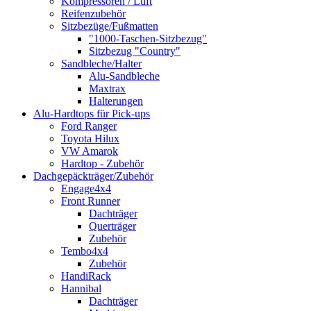
Kompressoren / Luft
Reifenzubehör
Sitzbezüge/Fußmatten
"1000-Taschen-Sitzbezug"
Sitzbezug "Country"
Sandbleche/Halter
Alu-Sandbleche
Maxtrax
Halterungen
Alu-Hardtops für Pick-ups
Ford Ranger
Toyota Hilux
VW Amarok
Hardtop - Zubehör
Dachgepäckträger/Zubehör
Engage4x4
Front Runner
Dachträger
Querträger
Zubehör
Tembo4x4
Zubehör
HandiRack
Hannibal
Dachträger