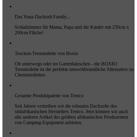
Das Yuna-Dachzelt Family...
Schlafzimmer für Mama, Papa und die Kinder mit 250cm x
200cm Fläche!
Trocken-Trenntoilette von Boxio
Ob unterwegs oder im Gartenhäuschen - die BOXIO
Trenntoilette ist die perfekte umweltfreundliche Alternative zu
Chemietoiletten.
Gesamte Produktpalette von Tentco
Seit Jahren vertreiben wir die robusten Dachzelte des
südafrikanischen Herstellers Tentco. Jetzt können wir auch
alle anderen Artikel des größten afrikanischen Produzenten
von Camping-Equipment anbieten.