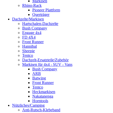
Markisen
Rhino-Rack
Pioneer Plattform
Querträger
Dachzelte/Markisen
Hartschalen-Dachzelte
Bush Company
Engage 4x4
FD 4X4
Front Runner
Hannibal
Sheepie
Tentco
Dachzelt-Ersatzteile/Zubehör
Markisen für 4x4 - SUV - Vans
Bush Company
ARB
Batwing
Front Runner
Tentco
Heckmarkisen
Nakatanenga
Horntools
Nützliches/Camping
Anti-Rutsch-Klebeband