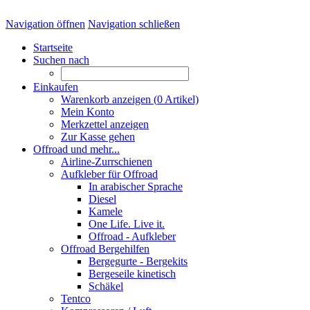
Navigation öffnen
Navigation schließen
Startseite
Suchen nach
Einkaufen
Warenkorb anzeigen (
0
Artikel)
Mein Konto
Merkzettel anzeigen
Zur Kasse gehen
Offroad und mehr...
Airline-Zurrschienen
Aufkleber für Offroad
In arabischer Sprache
Diesel
Kamele
One Life. Live it.
Offroad - Aufkleber
Offroad Bergehilfen
Bergegurte - Bergekits
Bergeseile kinetisch
Schäkel
Tentco