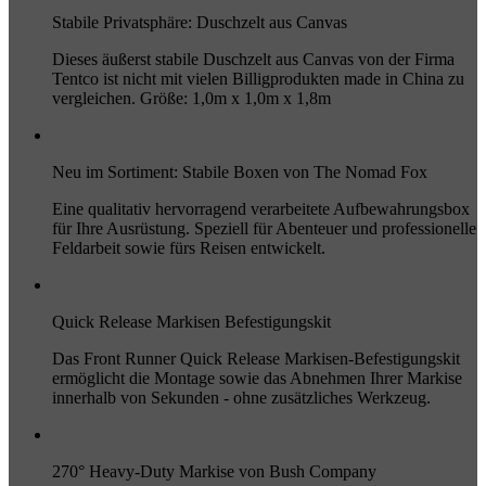
Stabile Privatsphäre: Duschzelt aus Canvas
Dieses äußerst stabile Duschzelt aus Canvas von der Firma
Tentco ist nicht mit vielen Billigprodukten made in China zu
vergleichen. Größe: 1,0m x 1,0m x 1,8m
Neu im Sortiment: Stabile Boxen von The Nomad Fox
Eine qualitativ hervorragend verarbeitete Aufbewahrungsbox
für Ihre Ausrüstung. Speziell für Abenteuer und professionelle
Feldarbeit sowie fürs Reisen entwickelt.
Quick Release Markisen Befestigungskit
Das Front Runner Quick Release Markisen-Befestigungskit
ermöglicht die Montage sowie das Abnehmen Ihrer Markise
innerhalb von Sekunden - ohne zusätzliches Werkzeug.
270° Heavy-Duty Markise von Bush Company