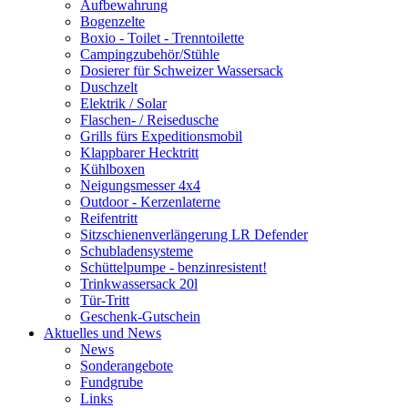
Aufbewahrung
Bogenzelte
Boxio - Toilet - Trenntoilette
Campingzubehör/Stühle
Dosierer für Schweizer Wassersack
Duschzelt
Elektrik / Solar
Flaschen- / Reisedusche
Grills fürs Expeditionsmobil
Klappbarer Hecktritt
Kühlboxen
Neigungsmesser 4x4
Outdoor - Kerzenlaterne
Reifentritt
Sitzschienenverlängerung LR Defender
Schubladensysteme
Schüttelpumpe - benzinresistent!
Trinkwassersack 20l
Tür-Tritt
Geschenk-Gutschein
Aktuelles und News
News
Sonderangebote
Fundgrube
Links