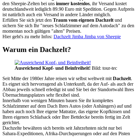
den Sheepie-Zelten bei uns
immer kostenlos
, ihr Versand kostet
deutschlandweit lediglich 89.90 Euro mit Spedition. Gegen Aufpreis
ist natürlich auch ein Versand in andere Länder möglich.
Erfüllen Sie sich jetzt den
Traum vom eigenen Dachzelt
und
sichern Sie sich Ihr "neues Schlafzimmer auf dem Autodach" zu den
momentan noch gültigen "alten" Preisen.
Hier geht's zu mehr Infos:
Dachzelt Jimba Jimba von Sheepie
Warum ein Dachzelt?
Ausreichend Kopf- und Beinfreiheit!
Bild: tour-tec
Seit Mitte der 1980er Jahre reisen wir selbst weltweit mit
Dachzelt
.
Es eignet sich hervorragend als Unterkunft, da der Auf- als auch der
Abbau jeweils schnell erledigt ist und Sie bei der Standortwahl Ihres
Übernachtungsplatzes sehr flexibel sind.
Innerhalb von wenigen Minuten bauen Sie ihr komplettes
Schlafzimmer auf dem Dach Ihres Autos (oder Anhängers) auf und
haben auch noch Ihre eigene Matratze, das eigene Kopfkissen und
Ihren eigenen Schlafsack oder Ihre Bettdecke bereits fertig im Zelt
gerichtet.
Dachzelte bewähren sich bereits seit Jahrzehnten nicht nur bei
Sahara-Expeditionen, Afrika-Durchquerungen oder auf den Pisten