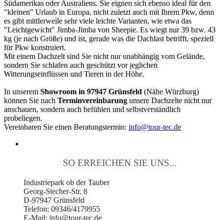
Südamerikas oder Australiens. Sie eignen sich ebenso ideal für den
"kleinen" Urlaub in Europa, nicht zuletzt auch mit Ihrem Pkw, denn
es gibt mittlerweile sehr viele leichte Varianten, wie etwa das
"Leichtgewicht" Jimba-Jimba von Sheepie. Es wiegt nur 39 bzw. 43
kg (je nach Größe) und ist, gerade was die Dachlast betrifft, speziell
für Pkw konstruiert.
Mit einem Dachzelt sind Sie nicht nur unabhängig vom Gelände,
sondern Sie schlafen auch geschützt vor jeglichen
Witterungseinflüssen und Tieren in der Höhe.
In unserem
Showroom in 97947 Grünsfeld
(Nähe Würzburg)
können Sie nach
Terminvereinbarung
unsere Dachzelte nicht nur
anschauen, sondern auch befühlen und selbstverständlich
probeliegen.
Vereinbaren Sie einen Beratungstermin:
info@tour-tec.de
SO ERREICHEN SIE UNS...
Industriepark ob der Tauber
Georg-Stecher-Str. 8
D-97947 Grünsfeld
Telefon: 09346/4179955
E-Mail: info@tour-tec.de