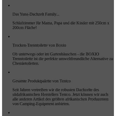
Das Yuna-Dachzelt Family...
Schlafzimmer für Mama, Papa und die Kinder mit 250cm x
200cm Fläche!
Trocken-Trenntoilette von Boxio
Ob unterwegs oder im Gartenhäuschen - die BOXIO
Trenntoilette ist die perfekte umweltfreundliche Alternative zu
Chemietoiletten.
Gesamte Produktpalette von Tentco
Seit Jahren vertreiben wir die robusten Dachzelte des
südafrikanischen Herstellers Tentco. Jetzt können wir auch
alle anderen Artikel des größten afrikanischen Produzenten
von Camping-Equipment anbieten.