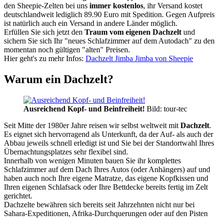
den Sheepie-Zelten bei uns
immer kostenlos
, ihr Versand kostet
deutschlandweit lediglich 89.90 Euro mit Spedition. Gegen Aufpreis
ist natürlich auch ein Versand in andere Länder möglich.
Erfüllen Sie sich jetzt den
Traum vom eigenen Dachzelt
und
sichern Sie sich Ihr "neues Schlafzimmer auf dem Autodach" zu den
momentan noch gültigen "alten" Preisen.
Hier geht's zu mehr Infos:
Dachzelt Jimba Jimba von Sheepie
Warum ein Dachzelt?
Ausreichend Kopf- und Beinfreiheit!
Bild: tour-tec
Seit Mitte der 1980er Jahre reisen wir selbst weltweit mit
Dachzelt
.
Es eignet sich hervorragend als Unterkunft, da der Auf- als auch der
Abbau jeweils schnell erledigt ist und Sie bei der Standortwahl Ihres
Übernachtungsplatzes sehr flexibel sind.
Innerhalb von wenigen Minuten bauen Sie ihr komplettes
Schlafzimmer auf dem Dach Ihres Autos (oder Anhängers) auf und
haben auch noch Ihre eigene Matratze, das eigene Kopfkissen und
Ihren eigenen Schlafsack oder Ihre Bettdecke bereits fertig im Zelt
gerichtet.
Dachzelte bewähren sich bereits seit Jahrzehnten nicht nur bei
Sahara-Expeditionen, Afrika-Durchquerungen oder auf den Pisten