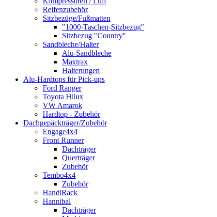
Kompressoren / Luft
Reifenzubehör
Sitzbezüge/Fußmatten
"1000-Taschen-Sitzbezug"
Sitzbezug "Country"
Sandbleche/Halter
Alu-Sandbleche
Maxtrax
Halterungen
Alu-Hardtops für Pick-ups
Ford Ranger
Toyota Hilux
VW Amarok
Hardtop - Zubehör
Dachgepäckträger/Zubehör
Engage4x4
Front Runner
Dachträger
Querträger
Zubehör
Tembo4x4
Zubehör
HandiRack
Hannibal
Dachträger