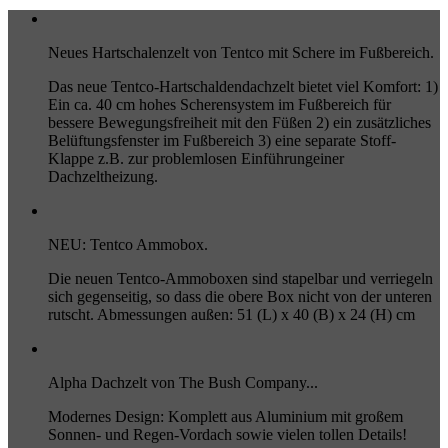
Neues Hartschalenzelt von Tentco mit Schere im Fußbereich.
Das neue Tentco-Hartschaldendachzelt bietet viel Komfort: 1)
Ein ca. 40 cm hohes Scherensystem im Fußbereich für
bessere Bewegungsfreiheit mit den Füßen 2) ein zusätzliches
Belüftungsfenster im Fußbereich 3) eine separate Stoff-
Klappe z.B. zur problemlosen Einführungeiner
Dachzeltheizung.
NEU: Tentco Ammobox.
Die neuen Tentco-Ammoboxen sind stapelbar und verriegeln
sich gegenseitig, so dass die obere Box nicht von der unteren
rutscht. Abmessungen außen: 51 (L) x 40 (B) x 24 (H) cm
Alpha Dachzelt von The Bush Company...
Modernes Design: Komplett aus Aluminium mit großem
Sonnen- und Regen-Vordach sowie vielen tollen Details!