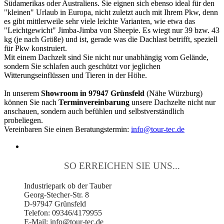
Südamerikas oder Australiens. Sie eignen sich ebenso ideal für den
"kleinen" Urlaub in Europa, nicht zuletzt auch mit Ihrem Pkw, denn
es gibt mittlerweile sehr viele leichte Varianten, wie etwa das
"Leichtgewicht" Jimba-Jimba von Sheepie. Es wiegt nur 39 bzw. 43
kg (je nach Größe) und ist, gerade was die Dachlast betrifft, speziell
für Pkw konstruiert.
Mit einem Dachzelt sind Sie nicht nur unabhängig vom Gelände,
sondern Sie schlafen auch geschützt vor jeglichen
Witterungseinflüssen und Tieren in der Höhe.
In unserem
Showroom in 97947 Grünsfeld
(Nähe Würzburg)
können Sie nach
Terminvereinbarung
unsere Dachzelte nicht nur
anschauen, sondern auch befühlen und selbstverständlich
probeliegen.
Vereinbaren Sie einen Beratungstermin:
info@tour-tec.de
SO ERREICHEN SIE UNS...
Industriepark ob der Tauber
Georg-Stecher-Str. 8
D-97947 Grünsfeld
Telefon: 09346/4179955
E-Mail: info@tour-tec.de