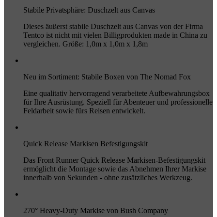
Stabile Privatsphäre: Duschzelt aus Canvas
Dieses äußerst stabile Duschzelt aus Canvas von der Firma
Tentco ist nicht mit vielen Billigprodukten made in China zu
vergleichen. Größe: 1,0m x 1,0m x 1,8m
Neu im Sortiment: Stabile Boxen von The Nomad Fox
Eine qualitativ hervorragend verarbeitete Aufbewahrungsbox
für Ihre Ausrüstung. Speziell für Abenteuer und professionelle
Feldarbeit sowie fürs Reisen entwickelt.
Quick Release Markisen Befestigungskit
Das Front Runner Quick Release Markisen-Befestigungskit
ermöglicht die Montage sowie das Abnehmen Ihrer Markise
innerhalb von Sekunden - ohne zusätzliches Werkzeug.
270° Heavy-Duty Markise von Bush Company