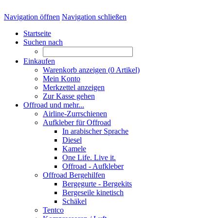
Navigation öffnen
Navigation schließen
Startseite
Suchen nach
Einkaufen
Warenkorb anzeigen (
0
Artikel)
Mein Konto
Merkzettel anzeigen
Zur Kasse gehen
Offroad und mehr...
Airline-Zurrschienen
Aufkleber für Offroad
In arabischer Sprache
Diesel
Kamele
One Life. Live it.
Offroad - Aufkleber
Offroad Bergehilfen
Bergegurte - Bergekits
Bergeseile kinetisch
Schäkel
Tentco