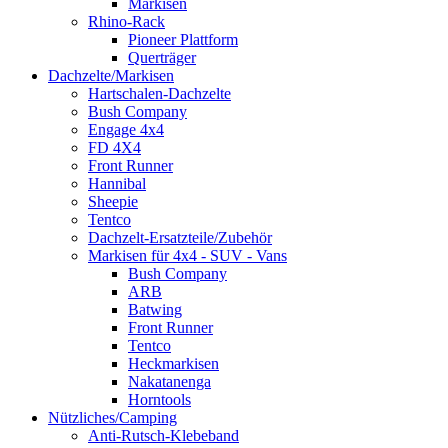
Markisen
Rhino-Rack
Pioneer Plattform
Querträger
Dachzelte/Markisen
Hartschalen-Dachzelte
Bush Company
Engage 4x4
FD 4X4
Front Runner
Hannibal
Sheepie
Tentco
Dachzelt-Ersatzteile/Zubehör
Markisen für 4x4 - SUV - Vans
Bush Company
ARB
Batwing
Front Runner
Tentco
Heckmarkisen
Nakatanenga
Horntools
Nützliches/Camping
Anti-Rutsch-Klebeband