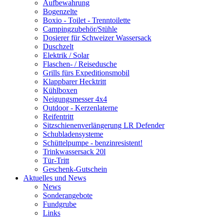
Aufbewahrung
Bogenzelte
Boxio - Toilet - Trenntoilette
Campingzubehör/Stühle
Dosierer für Schweizer Wassersack
Duschzelt
Elektrik / Solar
Flaschen- / Reisedusche
Grills fürs Expeditionsmobil
Klappbarer Hecktritt
Kühlboxen
Neigungsmesser 4x4
Outdoor - Kerzenlaterne
Reifentritt
Sitzschienenverlängerung LR Defender
Schubladensysteme
Schüttelpumpe - benzinresistent!
Trinkwassersack 20l
Tür-Tritt
Geschenk-Gutschein
Aktuelles und News
News
Sonderangebote
Fundgrube
Links